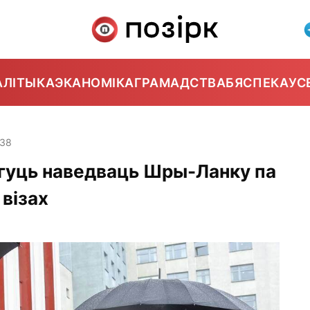
АЛІТЫКА
ЭКАНОМІКА
ГРАМАДСТВА
БЯСПЕКА
УС
:38
гуць наведваць Шры-Ланку па
візах