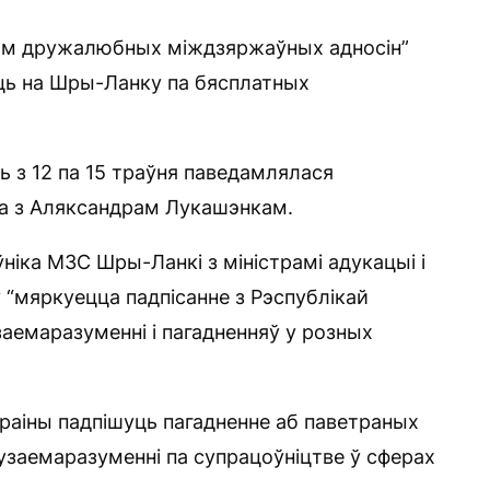
лікам дружалюбных міждзяржаўных адносін”
ць на Шры-Ланку па бясплатных
ь з 12 па 15 траўня паведамлялася
ча з Аляксандрам Лукашэнкам.
ніка МЗС Шры-Ланкі з міністрамі адукацыі і
у “мяркуецца падпісанне з Рэспублікай
аемаразуменні і пагадненняў у розных
 краіны падпішуць пагадненне аб паветраных
узаемаразуменні па супрацоўніцтве ў сферах