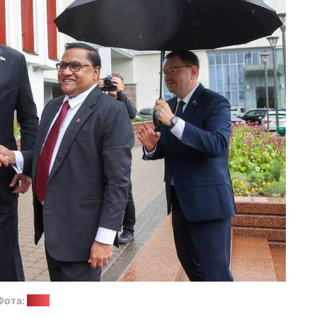
Фота:
МЗС