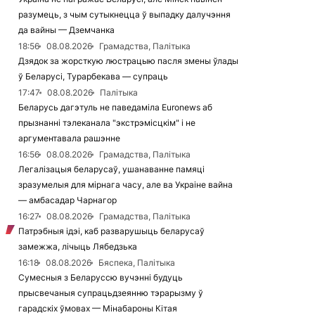
разумець, з чым сутыкнецца ў выпадку далучэння
да вайны — Дземчанка
18:56
08.08.2026
Грамадства, Палітыка
Дзядок за жорсткую люстрацыю пасля змены ўлады
ў Беларусі, Турарбекава — супраць
17:47
08.08.2026
Палітыка
Беларусь дагэтуль не паведаміла Euronews аб
прызнанні тэлеканала "экстрэмісцкім" і не
аргументавала рашэнне
16:56
08.08.2026
Грамадства, Палітыка
Легалізацыя беларусаў, ушанаванне памяці
зразумелыя для мірнага часу, але ва Украіне вайна
— амбасадар Чарнагор
16:27
08.08.2026
Грамадства, Палітыка
Патрэбныя ідэі, каб разварушыць беларусаў
замежжа, лічыць Лябедзька
16:18
08.08.2026
Бяспека, Палітыка
Сумесныя з Беларуссю вучэнні будуць
прысвечаныя супрацьдзеянню тэрарызму ў
гарадскіх ўмовах — Мінабароны Кітая