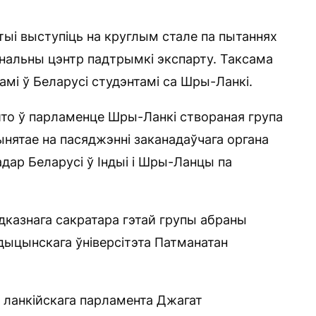
тыі выступіць на круглым стале па пытаннях
ыянальны цэнтр падтрымкі экспарту. Таксама
амі ў Беларусі студэнтамі са Шры-Ланкі.
што ў парламенце Шры-Ланкі створаная група
нятае на пасяджэнні заканадаўчага органа
адар Беларусі ў Індыі і Шры-Ланцы па
дказнага сакратара гэтай групы абраны
дыцынскага ўніверсітэта Патманатан
у ланкійскага парламента Джагат