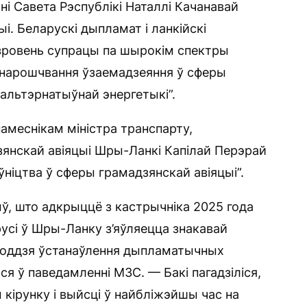
і Савета Рэспублікі Наталлі Качанавай
і. Беларускі дыпламат і ланкійскі
ўзровень супрацы па шырокім спектры
 нарошчвання ўзаемадзеяння ў сферы
 альтэрнатыўнай энергетыкі”.
амеснікам міністра транспарту,
дзянскай авіяцыі Шры-Ланкі Капілай Перэрай
ніцтва ў сферы грамадзянскай авіяцыі”.
ыў, што адкрыццё з кастрычніка 2025 года
усі ў Шры-Ланку з’яўляецца знакавай
-годдзя ўстанаўлення дыпламатычных
ся ў паведамленні МЗС. — Бакі пагадзіліся,
кірунку і выйсці ў найбліжэйшы час на