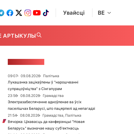
Увайсці
BE
Е АРТЫКУЛЫ
СТУЖКА НАВІН
09:07
09.08.2026
Палітыка
Лукашэнка зацікаўлены ў "нарошчванні
супрацоўніцтва" з Сінгапурам
23:56
08.08.2026
Грамадства
Электразабеспячэнне адноўленае ва ўсіх
паселішчах Беларусі, што пацярпелі ад непагадзі
21:54
08.08.2026
Грамадства, Палітыка
Вячорка: Цікавасць да канферэнцыі "Новая
Беларусь" вызначае нашу суб'ектнасць