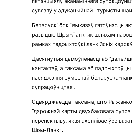
патэнцыялу эканамічнага супрацоўні
сувязяў у адукацыйнай і турыстычнай
Беларускі бок “выказаў гатоўнасць а
развіццю Шры-Ланкі як шляхам нарошчв
рамках падрыхтоўкі ланкійскіх кадра
Дасягнутыя дамоўленасці аб “далейш
кантактаў, а таксама аб падрыхтоўцы 
пасяджэння сумеснай беларуска-ланкі
супрацоўніцтве”.
Сцвярджаецца таксама, што Рыжанкоў
“дарожнай карты двухбаковага супра
перспектыву, якая ахоплівае ўсе важ
Шры-Ланкі”.