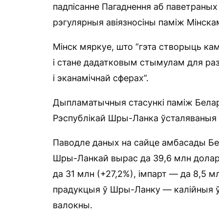
падпісанне Пагаднення аб паветраных
рэгулярныя авіязносіны паміж Мінскам
Мінск мяркуе, што “гэта створыць к
і стане дадатковым стымулам для ра
і эканамічнай сферах”.
Дыпламатычныя стасункі паміж Бела
Рэспублікай Шры-Ланка ўсталяваныя 2
Паводле даных на сайце амбасады Бела
Шры-Ланкай вырас да 39,6 млн долара
да 31 млн (+27,2%), імпарт — да 8,5 
прадукцыя ў Шры-Ланку — калійныя ўгн
валокны.