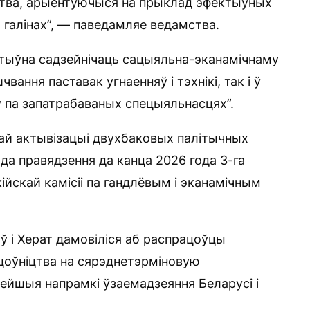
цтва, арыентуючыся на прыклад эфектыўных
 галінах”, — паведамляе ведамства.
ктыўна садзейнічаць сацыяльна-эканамічнаму
ання паставак угнаенняў і тэхнікі, так і ў
ў па запатрабаваных спецыяльнасцях”.
ай актывізацыі двухбаковых палітычных
да правядзення да канца 2026 года 3-га
йскай камісіі па гандлёвым і эканамічным
 і Херат дамовіліся аб распрацоўцы
цоўніцтва на сярэднетэрміновую
нейшыя напрамкі ўзаемадзеяння Беларусі і