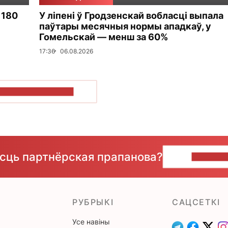
 180
У ліпені ў Гродзенскай вобласці выпала
паўтары месячныя нормы ападкаў, у
Гомельскай — менш за 60%
17:36
06.08.2026
ПАКАЗАЦЬ БОЛЬШ
ёсць партнёрская прапанова?
НАПІШЫ
РУБРЫКІ
САЦСЕТКІ
Усе навіны