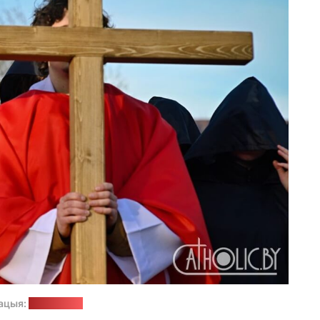
ацыя:
catholic.by