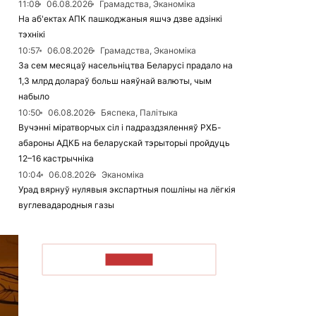
11:08
06.08.2026
Грамадства, Эканоміка
На аб'ектах АПК пашкоджаныя яшчэ дзве адзінкі
тэхнікі
10:57
06.08.2026
Грамадства, Эканоміка
За сем месяцаў насельніцтва Беларусі прадало на
1,3 млрд долараў больш наяўнай валюты, чым
набыло
10:50
06.08.2026
Бяспека, Палітыка
Вучэнні міратворчых сіл і падраздзяленняў РХБ-
абароны АДКБ на беларускай тэрыторыі пройдуць
12–16 кастрычніка
10:04
06.08.2026
Эканоміка
Урад вярнуў нулявыя экспартныя пошліны на лёгкія
вуглевадародныя газы
ЧЫТАЦЬ