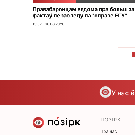
Правабаронцам вядома пра больш за
фактаў пераследу па "справе ЕГУ"
19:57
06.08.2026
У вас 
ПОЗІРК
Пра нас