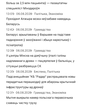
больш за 2,5 млн пацыентаў — пазаштатны
спецыяліст Мінздароўя
13:05
06.08.2026
Палітыка, Эканоміка
Прэзідэнт Алжыра можа неўзабаве наведаць
Беларусь
12:42
06.08.2026
Грамадства
Беларус арыштаваны ў Варшаве на падставе
падазрэння ў захоўванні і збыце наркотыкаў і
псіхатропаў
12:38
06.08.2026
Грамадства
У цэнтры Мінска на дзяўчыну ўпалі галіны
надламанага дрэва — пацярпелая ў бальніцы, у
сітуацыі разбіраецца СК
12:35
06.08.2026
Бяспека, Палітыка
Падсанкцыйнае "КБ "Радар" распрацавала новы
перадатчык перашкодаў для абароны крытычнай
інфраструктуры ад дронаў
12:31
06.08.2026
Грамадства, Эканоміка
Мытня выкрыла намер польскага перавозчыка
схаваць частку грузу