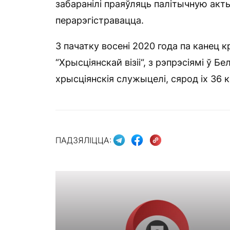
забаранілі праяўляць палітычную акты
перарэгістравацца.
З пачатку восені 2020 года па канец к
“Хрысціянскай візіі“, з рэпрэсіямі ў Б
хрысціянскія служыцелі, сярод іх 36 к
ПАДЗЯЛІЦЦА: