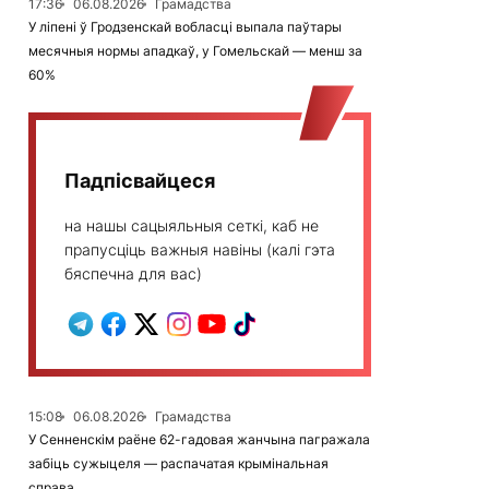
17:36
06.08.2026
Грамадства
У ліпені ў Гродзенскай вобласці выпала паўтары
месячныя нормы ападкаў, у Гомельскай — менш за
60%
Падпісвайцеся
на нашы сацыяльныя сеткі, каб не
прапусціць важныя навіны (калі гэта
бяспечна для вас)
15:08
06.08.2026
Грамадства
У Сенненскім раёне 62-гадовая жанчына пагражала
забіць сужыцеля — распачатая крымінальная
справа