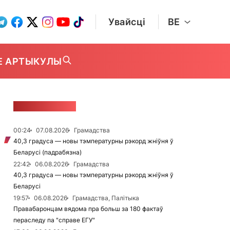
Увайсці
BE
Е АРТЫКУЛЫ
СТУЖКА НАВІН
00:24
07.08.2026
Грамадства
40,3 градуса — новы тэмпературны рэкорд жніўня ў
Беларусі (падрабязна)
22:42
06.08.2026
Грамадства
40,3 градуса — новы тэмпературны рэкорд жніўня ў
Беларусі
19:57
06.08.2026
Грамадства, Палітыка
Правабаронцам вядома пра больш за 180 фактаў
пераследу па "справе ЕГУ"