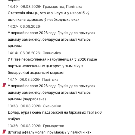
14:49
06.08.2026
Грамадства, Палітыка
Статкевіч лічыць, что яго інсульт у няволі быў
выкліканы адмоваю ў неабходных леках
14:27
06.08.2026
У першай палове 2026 года Грузія дала прытулак
аднаму замежніку, беларусы атрымалі чатыры
адмовы
14:14
06.08.2026
Эканоміка
У Літве перахопленая найбуйнейшая ў 2026 годзе
партыя нелегальных цыгарэт, у тым ліку з
беларускімі акцызнымі маркамі
14:11
06.08.2026
Палітыка
У першай палове 2026 года Грузія дала прытулак
аднаму замежніку, беларусы атрымалі чатыры
адмовы (падрабязна)
13:38
06.08.2026
Эканоміка
Долар, еўра і юань падаражэлі на біржавых таргах 6
жніўня
13:36
06.08.2026
Грамадства
Штогод афтальмолагі прымаюць у паліклініках