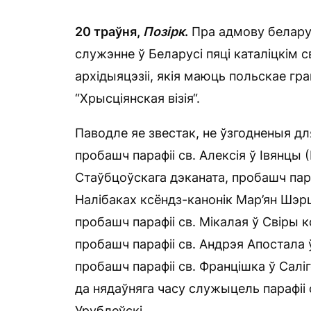
20
траўня
,
П
о
з
і
рк
.
Пра адмову белару
служэнне ў Беларусі пяці каталіцкім 
архідыяцэзіі, якія маюць польскае гр
“Хрысціянская візія“.
Паводле яе звестак, не ўзгодненыя дл
пробашч парафіі св. Алексія ў Івянцы 
Стаўбцоўскага дэканата, пробашч пар
Налібаках ксёндз-канонік Мар’ян Шэрш
пробашч парафіі св. Мікалая ў Свіры 
пробашч парафіі св. Андрэя Апостала 
пробашч парафіі св. Францішка ў Салі
да нядаўняга часу служыцель парафіі 
Урублеўскі.