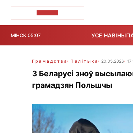
ПОЗІРК+
УСЕ НАВІНЫ
П
МІНСК 05:07
Грамадства
Палітыка
20.05.2026
17
З Беларусі зноў высылаю
грамадзян Польшчы