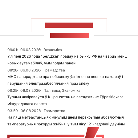
ПАКАЗАЦЬ БОЛЬШ
СТУЖКА НАВІН
09:01
06.08.2026
Эканоміка
У ліпені 2026 года “БелДжы” прадаў на рынку РФ на чвэрць менш
новых аўтамабіляў, чым годам раней
08:28
06.08.2026
Грамадства
МНС папярэджвае пра небяспеку ўзнікнення лясных пажараў і
парушэння электразабеспячэння праз спёку
08:25
06.08.2026
Палітыка, Эканоміка
Турчын накіраваўся ў Кыргызстан на пасяджэнне Еўразійскага
міжурадавага савета
03:59
06.08.2026
Грамадства
На пяці метэастанцыях мінулым днём перакрытыя абсалютныя
тэмпературныя рэкорды жніўня, у тым ліку 121-гадовай даўніны