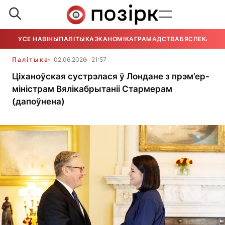
УСЕ НАВІНЫ
ПАЛІТЫКА
ЭКАНОМІКА
ГРАМАДСТВА
БЯСПЕКА
УСЕ
Палітыка
02.06.2026
21:57
Ціханоўская сустрэлася ў Лондане з прэм’ер-
міністрам Вялікабрытаніі Стармерам
(дапоўнена)