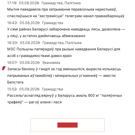
17:19
05.08.2026
Грамадства, Палітыка
Мытня паведаміла пра затрыманне перавозчыка наркотыкаў,
спаслаўшыся на “экстрэмісцкі” тэлеграм-канал праваабаронцаў
16:42
05.08.2026
Грамадства
У сямі раёнах Беларусі забаронена наведваць лясы, дазволена —
у пяці, у астатніх дзейнічаюць абмежаванні
16:30
05.08.2026
Грамадства, Палітыка
МЗС Польшчы папярэдзіў пра рызыкі наведвання Беларусі для
асоб з грамадзянствамі дзвюх краін
16:07
05.08.2026
Эканоміка
Запасы бензіну ў гандлі за год зменшыліся, вырасла колькасць
патрыманых аўтамабіляў і мінеральных угнаенняў — звесткі
Белстата
15:52
05.08.2026
Грамадства
Рассельгаснагляд вярнуў у Беларусь амаль 900 кг “паляўнічых
трафеяў” — рагоў аленя і лася
ЧЫТАЦЬ