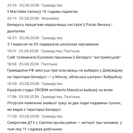
20:51
05.08.2026
Грамадства
У Магілёве патануў 14-гадовы падлетак
20:11
05.08.2026
Эканоміка
Беларусь працягвае нарошчваць пастаўкі ў Расію бензіну і
дызпаліва
19:37
05.08.2026
Грамадства
З 1 верасня на 5% падаражэе школьнае харчаванне
19:21
05.08.2026
Грамадства, Палітыка
Сайт тэлеканала Euronews прызнаны ў Беларусі "экстрэмісцкім"
18:59
05.08.2026
Палітыка
Грамадзяне РФ змогуць прагаласаваць на выбарах у Дзярждуму
на тэрыторыі Беларусі — у Мінску, абласных цэнтрах і Бабруйску
18:39
05.08.2026
Грамадства
Кіраўнік студыі ZROBIM architects Макоўскі выйшаў на волю
17:56
05.08.2026
Грамадства, Палітыка
Літоўскія памежнікі знайшлі трэці за два тыдні падземны тунэль,
які вядзе з тэрыторыі Беларусі
17:36
05.08.2026
Грамадства
Смяротнае ДТЗ у Светлагорскім раёне — загінулі тры чалавекі, у
тым ліку 11-гадовая дзяўчынка