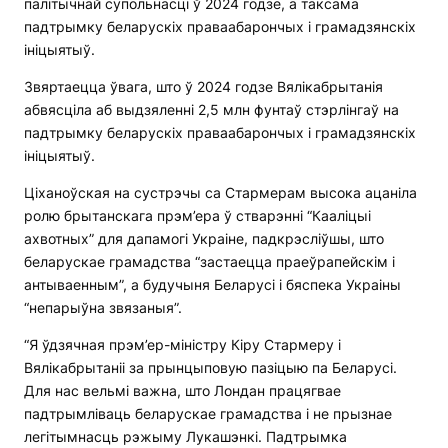
палітычнай супольнасці ў 2024 годзе, а таксама
падтрымку беларускіх праваабарончых і грамадзянскіх
ініцыятыў.
Звяртаецца ўвага, што ў 2024 годзе Вялікабрытанія
абвясціла аб выдзяленні 2,5 млн фунтаў стэрлінгаў на
падтрымку беларускіх праваабарончых і грамадзянскіх
ініцыятыў.
Ціханоўская на сустрэчы са Стармерам высока ацаніла
ролю брытанскага прэм’ера ў стварэнні “Кааліцыі
ахвотных” для дапамогі Украіне, падкрэсліўшы, што
беларускае грамадства “застаецца праеўрапейскім і
антываенным”, а будучыня Беларусі і бяспека Украіны
“непарыўна звязаныя”.
“Я ўдзячная прэм’ер-міністру Кіру Стармеру і
Вялікабрытаніі за прынцыповую пазіцыю па Беларусі.
Для нас вельмі важна, што Лондан працягвае
падтрымліваць беларускае грамадства і не прызнае
легітымнасць рэжыму Лукашэнкі. Падтрымка