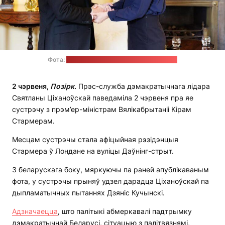
Фота:
прэс-служба Святланы Ціханоўскай
2 чэрвеня
,
Позірк
.
Прэс-служба дэмакратычнага лідара
Святланы Ціханоўскай паведаміла 2 чэрвеня пра яе
сустрэчу з прэм’ер-міністрам Вялікабрытаніі Кірам
Стармерам.
Месцам сустрэчы стала афіцыйная рэзідэнцыя
Стармера ў Лондане на вуліцы Даўнінг-стрыт.
З беларускага боку, мяркуючы па раней апублікаваным
фота, у сустрэчы прыняў удзел дарадца Ціханоўскай па
дыпламатычных пытаннях Дзяніс Кучынскі.
Адзначаецца
, што палітыкі абмеркавалі падтрымку
дэмакратычнай Беларусі, сітуацыю з палітвязнямі,