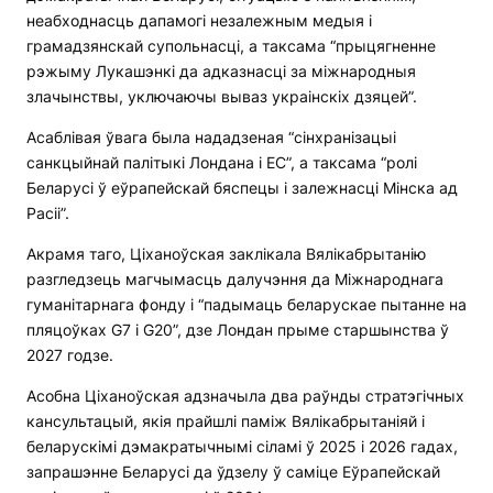
неабходнасць дапамогі незалежным медыя і
грамадзянскай супольнасці, а таксама “прыцягненне
рэжыму Лукашэнкі да адказнасці за міжнародныя
злачынствы, уключаючы вываз украінскіх дзяцей”.
Асаблівая ўвага была нададзеная “сінхранізацыі
санкцыйнай палітыкі Лондана і ЕС”, а таксама “ролі
Беларусі ў еўрапейскай бяспецы і залежнасці Мінска ад
Расіі”.
Акрамя таго, Ціханоўская заклікала Вялікабрытанію
разгледзець магчымасць далучэння да Міжнароднага
гуманітарнага фонду і “падымаць беларускае пытанне на
пляцоўках G7 і G20”, дзе Лондан прыме старшынства ў
2027 годзе.
Асобна Ціханоўская адзначыла два раўнды стратэгічных
кансультацый, якія прайшлі паміж Вялікабрытаніяй і
беларускімі дэмакратычнымі сіламі ў 2025 і 2026 гадах,
запрашэнне Беларусі да ўдзелу ў саміце Еўрапейскай