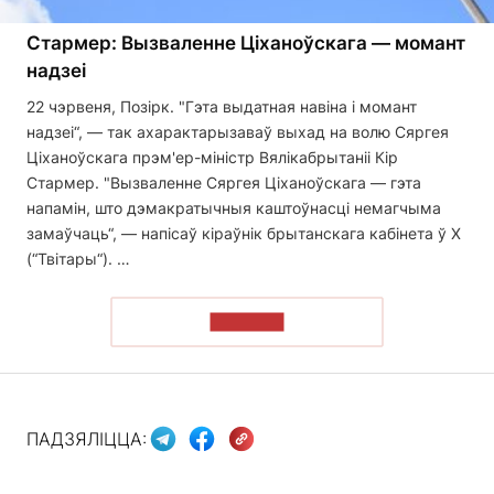
Стармер: Вызваленне Ціханоўскага — момант
надзеі
22 чэрвеня, Позірк. "Гэта выдатная навіна і момант
надзеі“, — так ахарактарызаваў выхад на волю Сяргея
Ціханоўскага прэм'ер-міністр Вялікабрытаніі Кір
Стармер. "Вызваленне Сяргея Ціханоўскага — гэта
напамін, што дэмакратычныя каштоўнасці немагчыма
замаўчаць“, — напісаў кіраўнік брытанскага кабінета ў Х
(“Твітары“). …
ЧЫТАЦЬ
ПАДЗЯЛІЦЦА: