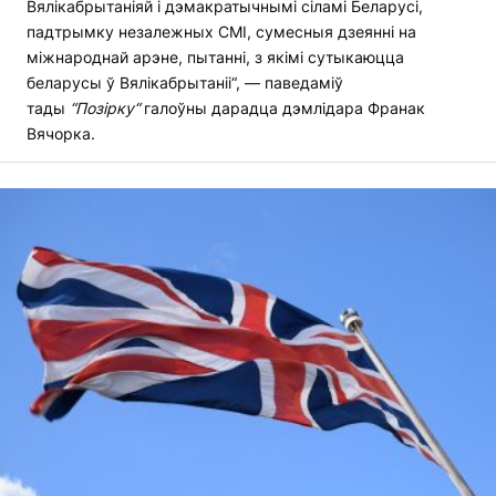
Вялікабрытаніяй і дэмакратычнымі сіламі Беларусі,
падтрымку незалежных СМІ, сумесныя дзеянні на
міжнароднай арэне, пытанні, з якімі сутыкаюцца
беларусы ў Вялікабрытаніі“, — паведаміў
тады
“Позірку“
галоўны дарадца дэмлідара Франак
Вячорка.