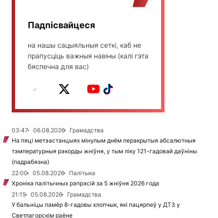
Падпісвайцеся
на нашы сацыяльныя сеткі, каб не
прапусціць важныя навіны (калі гэта
бяспечна для вас)
03:47
06.08.2026
Грамадства
На пяці метэастанцыях мінулым днём перакрытыя абсалютныя
тэмпературныя рэкорды жніўня, у тым ліку 121-гадовай даўніны
(падрабязна)
22:00
05.08.2026
Палітыка
Хроніка палітычных рэпрэсій за 5 жніўня 2026 года
21:15
05.08.2026
Грамадства
У бальніцы памёр 8-гадовы хлопчык, які пацярпеў у ДТЗ у
Светлагорскім раёне