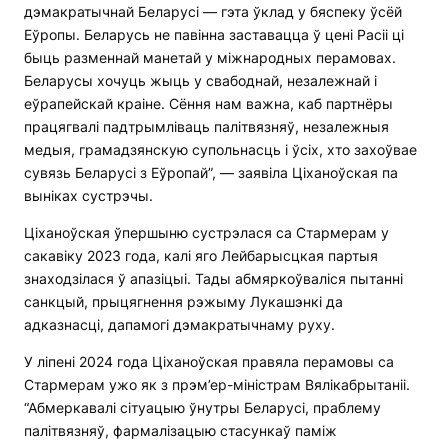
дэмакратычнай Беларусі — гэта ўклад у бяспеку ўсёй
Еўропы. Беларусь не павінна заставацца ў цені Расіі ці
быць разменнай манетай у міжнародных перамовах.
Беларусы хочуць жыць у свабоднай, незалежнай і
еўрапейскай краіне. Сёння нам важна, каб партнёры
працягвалі падтрымліваць палітвязняў, незалежныя
медыя, грамадзянскую супольнасць і ўсіх, хто захоўвае
сувязь Беларусі з Еўропай”, — заявіла Ціханоўская па
выніках сустрэчы.
Ціханоўская ўпершыню сустрэлася са Стармерам у
сакавіку 2023 года, калі яго Лейбарысцкая партыя
знаходзілася ў апазіцыі. Тады абмяркоўваліся пытанні
санкцый, прыцягнення рэжыму Лукашэнкі да
адказнасці, дапамогі дэмакратычнаму руху.
У ліпені 2024 года Ціханоўская правяла перамовы са
Стармерам ужо як з прэм’ер-міністрам Вялікабрытаніі.
“Абмеркавалі сітуацыю ўнутры Беларусі, праблему
палітвязняў, фармалізацыю стасункаў паміж