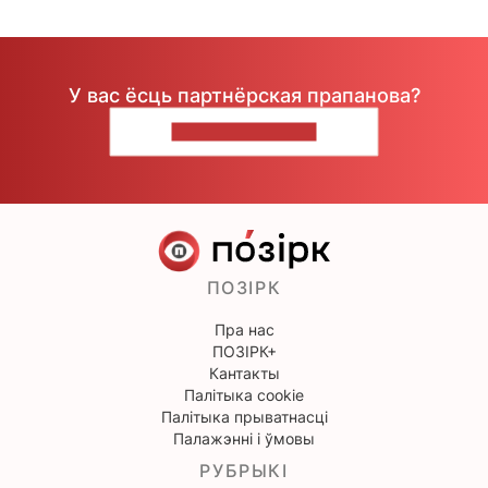
У вас ёсць партнёрская прапанова?
НАПІШЫЦЕ НАМ
ПОЗІРК
Пра нас
ПОЗІРК+
Кантакты
Палітыка cookie
Палітыка прыватнасці
Палажэнні і ўмовы
РУБРЫКІ