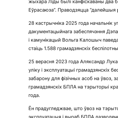
жыхара Ліды былі канфіскаваны два бес
Еўрасаюза”. Праводзяцца “далейшыя р
28 кастрычніка 2025 года начальнік у
дакументацыйнага забеспячэння Дэпар
і камунікацый Вольга Калошыч паведа
стаіць 1.588 грамадзянскіх беспілотн
25 верасня 2023 года Аляксандр Лук
уліку і эксплуатацыі грамадзянскіх бе
забарону для фізічных асоб на ўвоз, 
грамадзянскіх БПЛА на тэрыторыі кра
года.
Ён прадугледжвае, што ўвоз на тэрыт
эксплуатацыя і выраб БПЛА дазволены