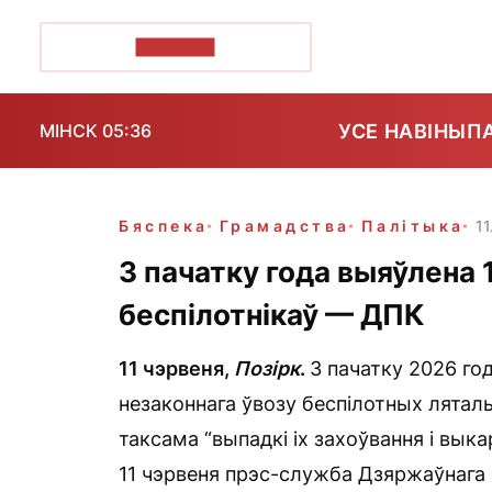
ПОЗІРК+
УСЕ НАВІНЫ
П
МІНСК 05:36
Бяспека
Грамадства
Палітыка
11
З пачатку года выяўлена 
беспілотнікаў — ДПК
11 чэрвеня,
Позірк
.
З пачатку 2026 го
незаконнага ўвозу беспілотных ляталь
таксама “выпадкі іх захоўвання і вык
11 чэрвеня прэс-служба Дзяржаўнага п