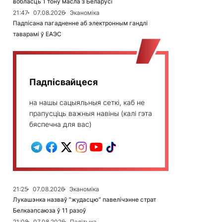
вобласць 1 тону масла з Беларусі
21:47
07.08.2026
Эканоміка
Падпісана пагадненне аб электронным гандлі
таварамі ў ЕАЭС
Падпісвайцеся
на нашы сацыяльныя сеткі, каб не
прапусціць важныя навіны (калі гэта
бяспечна для вас)
21:25
07.08.2026
Эканоміка
Лукашэнка назваў “жудасцю” павелічэнне страт
Белкаапсаюза ў 11 разоў
21:08
07.08.2026
Палітыка