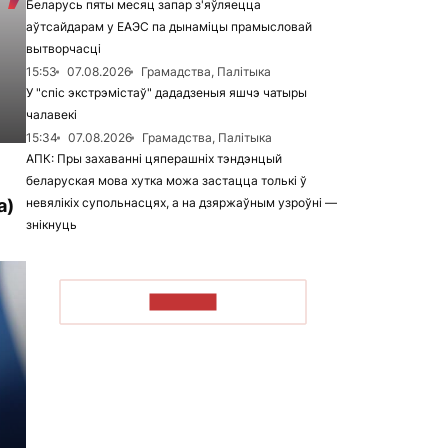
Беларусь пяты месяц запар з'яўляецца
аўтсайдарам у ЕАЭС па дынаміцы прамысловай
вытворчасці
15:53
07.08.2026
Грамадства, Палітыка
У "спіс экстрэмістаў" дададзеныя яшчэ чатыры
чалавекі
15:34
07.08.2026
Грамадства, Палітыка
АПК: Пры захаванні цяперашніх тэндэнцый
беларуская мова хутка можа застацца толькі ў
а)
невялікіх супольнасцях, а на дзяржаўным узроўні —
знікнуць
ЧЫТАЦЬ