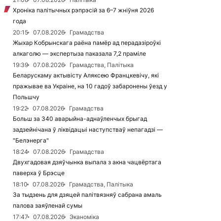
Хроніка палітычных рэпрэсій за 6–7 жніўня 2026
года
20:15
07.08.2026
Грамадства
Жыхар Кобрынскага раёна памёр ад перадазіроўкі
алкаголю — экспертыза паказала 7,2 праміле
19:39
07.08.2026
Грамадства, Палітыка
Беларускаму актывісту Аляксею Францкевічу, які
пражывае ва Украіне, на 10 гадоў забаронены ўезд у
Польшчу
19:22
07.08.2026
Грамадства
Больш за 340 аварыйна-аднаўленчых брыгад
задзейнічана ў ліквідацыі наступстваў непагадзі —
"Белэнерга"
18:24
07.08.2026
Грамадства
Двухгадовая дзяўчынка выпала з акна чацвёртага
паверха ў Брэсце
18:10
07.08.2026
Грамадства, Палітыка
За тыдзень для дзяцей палітвязняў сабрана амаль
палова заяўленай сумы
17:47
07.08.2026
Эканоміка