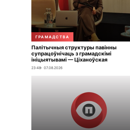
ГРАМАДСТВА
Палітычныя структуры павінны
супрацоўнічаць з грамадскімі
ініцыятывамі — Ціханоўская
23:48
07.08.2026