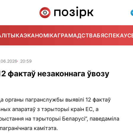
АЛІТЫКА
ЭКАНОМІКА
ГРАМАДСТВА
БЯСПЕКА
УС
.06.2026
20:59
12 фактаў незаконнага ўвозу
да органы пагранслужбы выявілі 12 фактаў
ных апаратаў з тэрыторыі краін ЕС, а
арыстання на тэрыторыі Беларусі”, паведаміла
агранічнага камітэта.