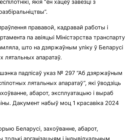
пілотнікі, якія “ён хацеў завезці з
азбіральніцтвы”.
праўлення прававой, кадравай работы і
тамента па авіяцыі Міністэрства транспарту
мляла, што на дзяржаўным уліку ў Беларусі
ых лятальных апаратаў.
ашэнка падпісаў указ № 297 “Аб дзяржаўным
спілотных лятальных апаратаў”, які ўводзіць
захоўванне, абарот, эксплуатацыю і выраб
іны. Дакумент набыў моц 1 красавіка 2024
орыю Беларусі, захоўванне, абарот,
 толькі арганізацыям і індывідуальным