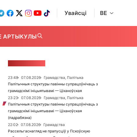
Увайсці
BE
Е АРТЫКУЛЫ
СТУЖКА НАВІН
23:48
07.08.2026
Грамадства, Палітыка
Палітычныя структуры павінны супрацоўнічаць з
грамадскімі ініцыятывамі — Ціханоўская
23:23
07.08.2026
Грамадства, Палітыка
Палітычныя структуры павінны супрацоўнічаць з
грамадскімі ініцыятывамі — Ціханоўская
(падрабязна)
22:02
07.08.2026
Грамадства
Рассельгаснагляд не прапусціў у Пскоўскую