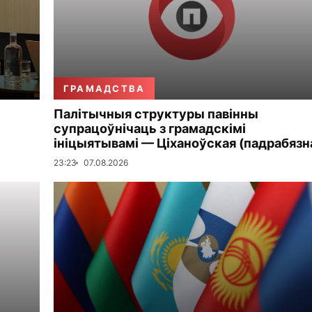
ГРАМАДСТВА
Палітычныя структуры павінны
супрацоўнічаць з грамадскімі
ініцыятывамі — Ціханоўская (падрабязн
23:23
07.08.2026