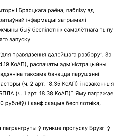
торыі Брэсцкага раёна, паблізу ад
ератыўнай інфармацыі затрымалі
ужчыны быў беспілотнік самалётнага тыпу
яго запуску.
для правядзення далейшага разбору”. За
4.19 КоАП), распачаты адміністрацыйны
мадзяніна таксама бачацца парушэнні
сторы (ч. 2 арт. 18.35 КоАП) і незаконныя
БПЛА (ч. 1 арт. 18.38 КоАП)”. Яму пагражае
0 рублёў) і канфіскацыя беспілотніка,
 пагрангрупы ў пункце пропуску Брузгі ў