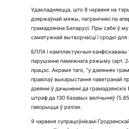
Удакладняецца, што 8 чэрвеня на тэры
дзяржаўнай мяжы, пагранічнікі па ап
грамадзяніна Беларусі. Пры сабе ў м
саматужнай вытворчасці і сродкі для 
БПЛА і камплектуючыя канфіскаваны “
парушэнне памежнага рэжыму (арт. 2
працэс. Акрамя таго, “у дзеяннях гра
правілаў выкарыстання паветранай пра
дзеянні ў дачыненні да грамадзянскіх 
штраф да 130 базавых велічыняў (5.85
гаворыцца ў рэлізе.
9 чэрвеня супрацоўнікамі Гродзенскай