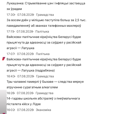
Лукашэнка: Стрымліванне цэн і інфляцыі застаецца
за ўрадам
17:30
07.08.2026
Грамадства
За восем дзён у міліцыю паступіла больш за 2,5 тыс.
паведамленняў аб званках тэлефонных махляроў
17:15
07.08.2026
Палітыка
Вайскова-палітычнае кіраўніцтва Беларусі будзе
прыцягнута да адказнасці за саўдзел у расійскай
агрэсіі — Латушка
17:07
07.08.2026
Палітыка
Вайскова-палітычнае кіраўніцтва Беларусі будзе
прыцягнута да адказнасці за саўдзел у расійскай
агрэсіі — Латушка (падрабязна)
16:43
07.08.2026
Грамадства
Тры чалавекі памерлі ў Быхаве — следства мяркуе
атручэнне сурагатным алкаголем
16:26
07.08.2026
Грамадства
14-гадовы школьнік абстраляў з пнеўматычнага
пісталета кіёск у Лідзе
16:02
07.08.2026
Эканоміка