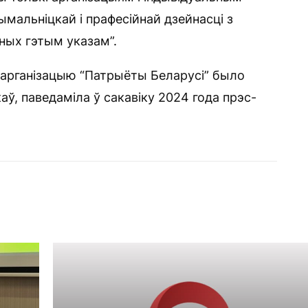
мальніцкай і прафесійнай дзейнасці з
ных гэтым указам”.
 арганізацыю “Патрыёты Беларусі” было
аў, паведаміла ў сакавіку 2024 года прэс-