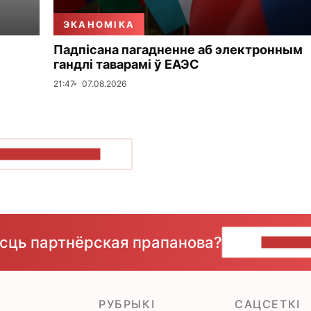
ЭКАНОМІКА
Падпісана пагадненне аб электронным
гандлі таварамі ў ЕАЭС
21:47
07.08.2026
ПАКАЗАЦЬ БОЛЬШ
ёсць партнёрская прапанова?
НАПІШЫ
РУБРЫКІ
САЦСЕТКІ