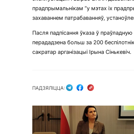
прадпрымальнікам “у мэтах іх прадпры
захаваннем патрабаванняў, устаноўле
Пасля падпісання ўказа ў праўладную
перададзена больш за 200 беспілотнік
сакратар арганізацыі Ірына Сінькевіч.
ПАДЗЯЛІЦЦА: