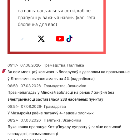
на нашы сацыяльныя сеткі, каб не
прапусціць важныя навіны (калі гэта
бяспечна для вас)
09:17
07.08.2026
Грамадства, Палітыка
За сем месяцаў колькасць беларусаў з дазволам на пражыванне
ў Літве зменшылася амаль на 4% (падрабязна)
08:58
07.08.2026
Грамадства, Эканоміка
Праз непагадзь у Мінскай вобласці на ранак 7 жніўня без
электрычнасці заставалася 288 населеных пунктаў
08:54
07.08.2026
Грамадства
У Мазырскім раёне патануў 4-гадовы хлопчык
08:27
07.08.2026
Палітыка, Эканоміка
Лукашэнка прапануе Кот-д'Івуару супрацу ў галіне сельскай
гаспадаркі, прамысловасці