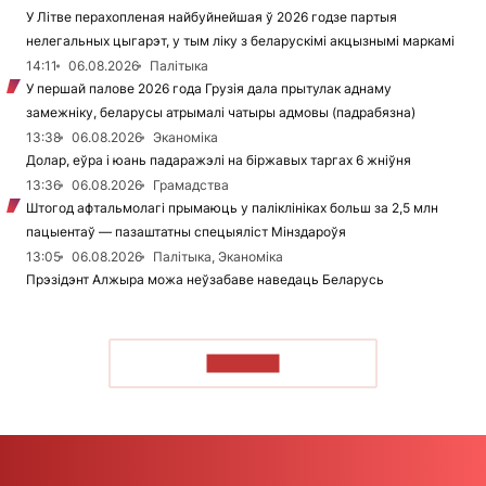
У Літве перахопленая найбуйнейшая ў 2026 годзе партыя
нелегальных цыгарэт, у тым ліку з беларускімі акцызнымі маркамі
14:11
06.08.2026
Палітыка
У першай палове 2026 года Грузія дала прытулак аднаму
замежніку, беларусы атрымалі чатыры адмовы (падрабязна)
13:38
06.08.2026
Эканоміка
Долар, еўра і юань падаражэлі на біржавых таргах 6 жніўня
13:36
06.08.2026
Грамадства
Штогод афтальмолагі прымаюць у паліклініках больш за 2,5 млн
пацыентаў — пазаштатны спецыяліст Мінздароўя
13:05
06.08.2026
Палітыка, Эканоміка
Прэзідэнт Алжыра можа неўзабаве наведаць Беларусь
ЧЫТАЦЬ