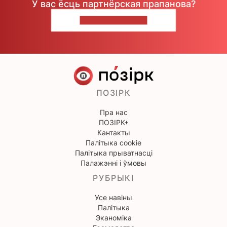
У вас ёсць партнёрская прапанова?
НАПІШЫЦЕ НАМ
ПОЗІРК
Пра нас
ПОЗІРК+
Кантакты
Палітыка cookie
Палітыка прыватнасці
Палажэнні і ўмовы
РУБРЫКІ
Усе навіны
Палітыка
Эканоміка