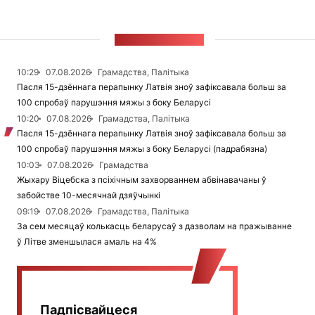
СТУЖКА НАВІН
10:29
07.08.2026
Грамадства, Палітыка
Пасля 15-дзённага перапынку Латвія зноў зафіксавала больш за
100 спробаў парушэння мяжы з боку Беларусі
10:20
07.08.2026
Грамадства, Палітыка
Пасля 15-дзённага перапынку Латвія зноў зафіксавала больш за
100 спробаў парушэння мяжы з боку Беларусі (падрабязна)
10:03
07.08.2026
Грамадства
Жыхару Віцебска з псіхічным захворваннем абвінавачаны ў
забойстве 10-месячнай дзяўчынкі
09:19
07.08.2026
Грамадства, Палітыка
За сем месяцаў колькасць беларусаў з дазволам на пражыванне
ў Літве зменшылася амаль на 4%
Падпісвайцеся