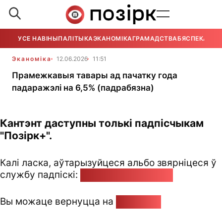
УСЕ НАВІНЫ
ПАЛІТЫКА
ЭКАНОМІКА
ГРАМАДСТВА
БЯСПЕКА
УСЕ
Эканоміка
12.06.2026
11:51
Прамежкавыя тавары ад пачатку года
падаражэлі на 6,5% (падрабязна)
Кантэнт даступны толькі падпісчыкам
"Позірк+".
Калі ласка, аўтарызуйцеся альбо звярніцеся ў
службу падпіскі:
pozirk@pozirk.online
Вы можаце вернуцца на
Галоўную