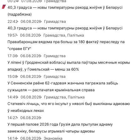
00:24
07.08.2026
Грамадства
40,3 градуса — новы тэмпературны рэкорд жніўня ў Беларусі
(падрабязна)
22:42
06.08.2026
Грамадства
40,3 градуса — новы тэмпературны рэкорд жніўня ў Беларусі
19:57
06.08.2026
Грамадства, Палітыка
Правабаронцам вядома пра больш за 180 фактаў пераследу па
"справе ЕГУ"
17:36
06.08.2026
Грамадства
У ліпені ў Гродзенскай вобласці выпала паўтары месячныя нормы
ападкаў, у Гомельскай — менш за 60%
15:08
06.08.2026
Грамадства
У Сенненскім раёне 62-гадовая жанчына пагражала забіць
сужыцеля — распачатая крымінальная справа
14:49
06.08.2026
Грамадства, Палітыка
Статкевіч лічыць, что яго інсульт у няволі быў выкліканы адмоваю
ў неабходных леках
14:27
06.08.2026
У першай палове 2026 года Грузія дала прытулак аднаму
замежніку, беларусы атрымалі чатыры адмовы
14:14
06.08.2026
Эканоміка