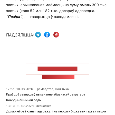
злотых, арыштаваная маёмасць на суму амаль 300 тыс.
злотых (каля 52 млн і 82 тыс. долараў адпаведна. –
“
Позірк
“
.
), — гаворыцца ў паведамленні.
ПАДЗЯЛІЦЦА:
ПАКАЗАЦЬ БОЛЬШ
СТУЖКА НАВІН
17:27
10.08.2026
Грамадства, Палітыка
Краўцоў завяршыў выкананне абавязкаў сакратара
Каардынацыйнай рады
13:37
10.08.2026
Эканоміка
Долар, еўра і юань падаражэлі на першых біржавых таргах тыдня