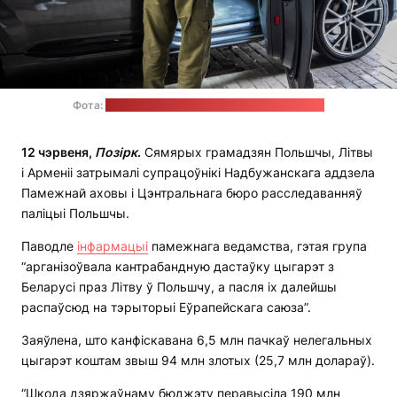
Фота:
прэс-служба Памежнай аховы Польшчы
12 чэрвеня,
Позірк
.
Сямярых грамадзян Польшчы, Літвы
і Арменіі затрымалі супрацоўнікі Надбужанскага аддзела
Памежнай аховы і Цэнтральнага бюро расследаванняў
паліцыі Польшчы.
Паводле
інфармацыі
памежнага ведамства, гэтая група
“арганізоўвала кантрабандную дастаўку цыгарэт з
Беларусі праз Літву ў Польшчу, а пасля іх далейшы
распаўсюд на тэрыторыі Еўрапейскага саюза”.
Заяўлена, што канфіскавана 6,5 млн пачкаў нелегальных
цыгарэт коштам звыш 94 млн злотых (25,7 млн ​​долараў).
“Шкода дзяржаўнаму бюджэту перавысіла 190 млн