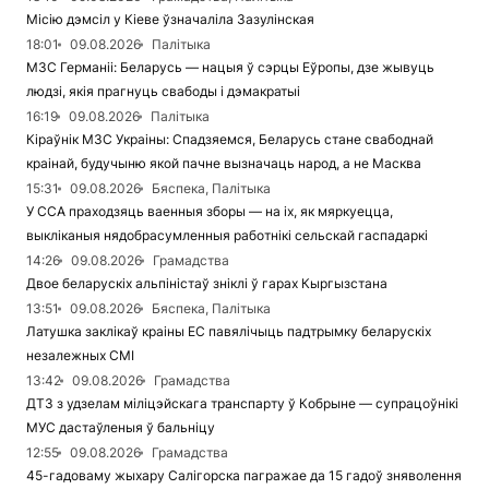
Місію дэмсіл у Кіеве ўзначаліла Зазулінская
18:01
09.08.2026
Палітыка
МЗС Германіі: Беларусь — нацыя ў сэрцы Еўропы, дзе жывуць
людзі, якія прагнуць свабоды і дэмакратыі
16:19
09.08.2026
Палітыка
Кіраўнік МЗС Украіны: Спадзяемся, Беларусь стане свабоднай
краінай, будучыню якой пачне вызначаць народ, а не Масква
15:31
09.08.2026
Бяспека, Палітыка
У ССА праходзяць ваенныя зборы — на іх, як мяркуецца,
выкліканыя нядобрасумленныя работнікі сельскай гаспадаркі
14:26
09.08.2026
Грамадства
Двое беларускіх альпіністаў зніклі ў гарах Кыргызстана
13:51
09.08.2026
Бяспека, Палітыка
Латушка заклікаў краіны ЕС павялічыць падтрымку беларускіх
незалежных СМІ
13:42
09.08.2026
Грамадства
ДТЗ з удзелам міліцэйскага транспарту ў Кобрыне — супрацоўнікі
МУС дастаўленыя ў бальніцу
12:55
09.08.2026
Грамадства
45-гадоваму жыхару Салігорска пагражае да 15 гадоў зняволення