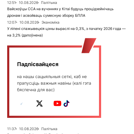
12:51
10.08.2026
Палітыка
Вайскоўцы ССА на вучэннях у Кітаі будуць процідзейнічаць
дронам і асвойваць сумесную зборку БПЛА
12:07
10.08.2026
Эканоміка
У ліпені спажывецкія цэны выраслі на 0,3%, з пачатку 2026 года —
на 3,2% (дапоўнена)
Падпісвайцеся
на нашы сацыяльныя сеткі, каб не
прапусціць важныя навіны (калі гэта
бяспечна для вас)
11:37
10.08.2026
Палітыка