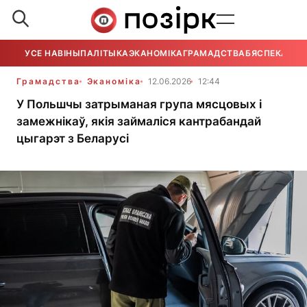
УСЕ НАВІНЫ
ПАЛІТЫКА
ЭКАНОМІКА
ГРАМАДСТВА
БЯСПЕКА
УСЕ
Грамадства
Эканоміка
12.06.2026
12:44
У Польшчы затрыманая група мясцовых і
замежнікаў, якія займаліся кантрабандай
цыгарэт з Беларусі