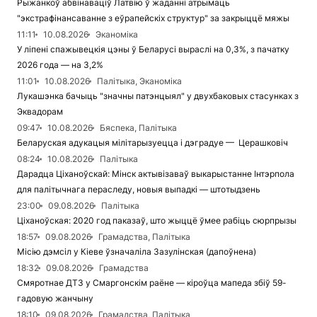
Рыжанкоў абвінаваціў Латвію ў жаданні атрымаць
"экстрафінансаванне з еўрапейскіх структур" за закрыццё мяжы
11:11
10.08.2026
Эканоміка
У ліпені спажывецкія цэны ў Беларусі выраслі на 0,3%, з пачатку
2026 года — на 3,2%
11:01
10.08.2026
Палітыка, Эканоміка
Лукашэнка бачыць "значны патэнцыял" у двухбаковых стасунках з
Эквадорам
09:47
10.08.2026
Бяспека, Палітыка
Беларуская адукацыя мілітарызуецца і дэградуе — Церашковіч
08:24
10.08.2026
Палітыка
Дарадца Ціханоўскай: Мінск актывізаваў выкарыстанне Інтэрпола
для палітычнага пераследу, новыя выпадкі — штотыдзень
23:00
09.08.2026
Палітыка
Ціханоўская: 2020 год паказаў, што жыццё ўмее рабіць сюрпрызы
18:57
09.08.2026
Грамадства, Палітыка
Місію дэмсіл у Кіеве ўзначаліла Зазулінская (дапоўнена)
18:32
09.08.2026
Грамадства
Смяротнае ДТЗ у Смаргонскім раёне — кіроўца мапеда збіў 59-
гадовую жанчыну
18:10
09.08.2026
Грамадства, Палітыка