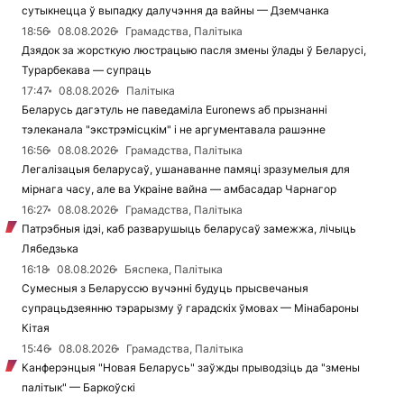
сутыкнецца ў выпадку далучэння да вайны — Дземчанка
18:56
08.08.2026
Грамадства, Палітыка
Дзядок за жорсткую люстрацыю пасля змены ўлады ў Беларусі,
Турарбекава — супраць
17:47
08.08.2026
Палітыка
Беларусь дагэтуль не паведаміла Euronews аб прызнанні
тэлеканала "экстрэмісцкім" і не аргументавала рашэнне
16:56
08.08.2026
Грамадства, Палітыка
Легалізацыя беларусаў, ушанаванне памяці зразумелыя для
мірнага часу, але ва Украіне вайна — амбасадар Чарнагор
16:27
08.08.2026
Грамадства, Палітыка
Патрэбныя ідэі, каб разварушыць беларусаў замежжа, лічыць
Лябедзька
16:18
08.08.2026
Бяспека, Палітыка
Сумесныя з Беларуссю вучэнні будуць прысвечаныя
супрацьдзеянню тэрарызму ў гарадскіх ўмовах — Мінабароны
Кітая
15:46
08.08.2026
Грамадства, Палітыка
Канферэнцыя "Новая Беларусь" заўжды прыводзіць да "змены
палітык" — Баркоўскі