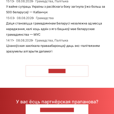
15:13
08.08.2026
Грамадства, Палітыка
У вайне супраць Украіны з расійскага боку загінула ўжо больш за
500 беларусаў — Кабанчук
15:03
08.08.2026
Грамадства
Дзіця становіцца грамадзянінам Беларусі незалежна ад месца
нараджэння, калі хоць адзін з яго бацькоў мае беларускае
грамадзянства — МУС
14:11
08.08.2026
Грамадства, Палітыка
Ціханоўская заклікала праваабаронцаў даць экс-палітвязням
зразумелы алгарытм дапамогі
ЧЫТАЦЬ
У вас ёсць партнёрская прапанова?
НАПІШЫЦЕ НАМ