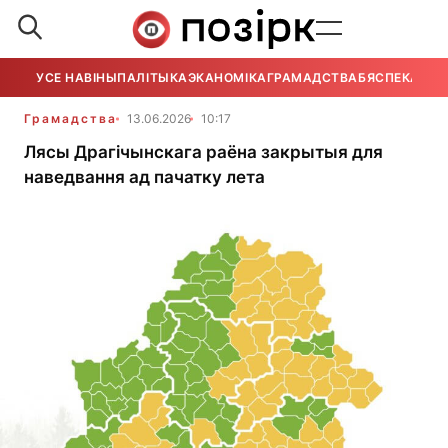
УСЕ НАВІНЫ
ПАЛІТЫКА
ЭКАНОМІКА
ГРАМАДСТВА
БЯСПЕКА
УСЕ
Грамадства
13.06.2026
10:17
Лясы Драгічынскага раёна закрытыя для
наведвання ад пачатку лета