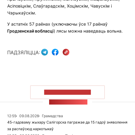
Асіповіцкім, Слаўгарадскім, Хоцімскім, Чавускім і
Чэрыкаўскім.
У астатніх 57 раёнах (уключаючы ўсе 17 раёнаў
Гродзенскай вобласці
) лясы можна наведваць вольна.
ПАДЗЯЛІЦЦА:
ПАКАЗАЦЬ БОЛЬШ
СТУЖКА НАВІН
12:55
09.08.2026
Грамадства
45-гадоваму жыхару Салігорска пагражае да 15 гадоў зняволення
за распаўсюд наркотыкаў