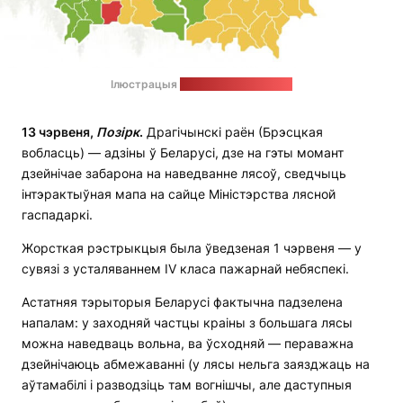
Ілюстрацыя
на сайце Мінлясгаса
13 чэрвеня,
Позірк
.
Драгічынскі раён (Брэсцкая
вобласць) — адзіны ў Беларусі, дзе на гэты момант
дзейнічае забарона на наведванне лясоў, сведчыць
інтэрактыўная мапа на сайце Міністэрства лясной
гаспадаркі.
Жорсткая рэстрыкцыя была ўведзеная 1 чэрвеня — у
сувязі з усталяваннем IV класа пажарнай небяспекі.
Астатняя тэрыторыя Беларусі фактычна падзелена
напалам: у заходняй частцы краіны з большага лясы
можна наведваць вольна, ва ўсходняй — пераважна
дзейнічаюць абмежаванні (у лясы нельга заязджаць на
аўтамабілі і разводзіць там вогнішчы, але даступныя