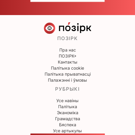
ПОЗІРК
Пра нас
ПОЗІРК+
Кантакты
Палітыка cookie
Палітыка прыватнасці
Палажэнні і ўмовы
РУБРЫКІ
Усе навіны
Палітыка
Эканоміка
Грамадства
Бяспека
Усе артыкулы