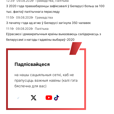
12:35
09.08.2026
Грамадства, Палітыка
З 2020 года праваабаронцы зафіксавалі ў Беларусі больш за 100
тыс. фактаў палітычнага пераследу
11:55
09.08.2026
Грамадства
З пачатку года ад агню ў Беларусі загінула 350 чалавек
11:16
09.08.2026
Палітыка
Еўрасаюз і дэмакратычныя краіны выказваюць салідарнасць з
беларусамі з нагоды гадавіны выбараў-2020
Падпісвайцеся
на нашы сацыяльныя сеткі, каб не
прапусціць важныя навіны (калі гэта
бяспечна для вас)