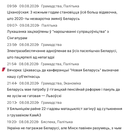
09:56
09.08.2026
Грамадства, Палітыка
Ціханоўская: З кожным годам становіцца ўсё больш відавочна,
што 2020-ты незваротна змяніў Беларусь
09:07
09.08.2026
Палітыка
Лукашэнка зацікаўлены ў "нарошчванні супрацоўніцтва" з
Сінгапурам
23:56
08.08.2026
Грамадства
Электразабеспячэнне адноўленае ва ўсіх паселішчах Беларусі,
што пацярпелі ад непагадзі
21:54
08.08.2026
Грамадства, Палітыка
Вячорка: Цікавасць да канферэнцыі "Новая Беларусь" вызначае
нашу суб'ектнасць
21:44
08.08.2026
Грамадства, Эканоміка
Беларусь мае патрэбу ў гіганцкай пенсійнай рэформе і пакуль да
яе зусім не гатовая — Львоўскі
20:13
08.08.2026
Грамадства
У Бялыніцкім раёне 22-гадовы матацыкліст загінуў ад сутыкнення
з грузавіком КамАЗ
19:20
08.08.2026
Бяспека, Палітыка
Украіна не пагражае Беларусі, але Мінск павінен разумець, з чым