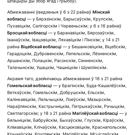
шпацыры ды збор ягад і грыбоў).
Абмежаванні ўведзеныя ў 6 з 22 раёнаў
Мінскай
вобласці
— у Бярэзінскім, Барысаўскім, Крупскім,
Пухавіцкім, Салігорскім і Чэрвеньскім; у 6 з 16 раёнаў
Брэсцкай вобласці
— у Баранавіцкім, Бярозаўскім,
Іванаўскім, Івацэвіцкім, Ляхавіцкім і Пінскім; у 14 з 21
раёна
Віцебскай вобласці
— у Бешанковіцкім, Віцебскім,
Гарадоцкім, Дубровенскім, Лепельскім, Лёзненскім,
Аршанскім, Полацкім, Расонскім, Сенненскім,
Талачынскім, Ушацкім, Чашніцкім і Шумілінскім.
Акрамя таго, дзейнічаюць абмежаванні ў 16 з 21 раёна
Гомельскай вобласці
— у Брагінскім, Буда-Кашалёўскім,
Веткаўскім, Гомельскім, Добрушскім, Ельскім,
Калінкавіцкім, Лельчыцкім, Лоеўскім, Мазырскім,
Нараўлянскім, Кастрычніцкім, Петрыкаўскім, Рэчыцкім,
Светлагорскім; у 18 з 21 раёна
Магілёўскай вобласці
— у
Бялыніцкім, Бабруйскім, Быхаўскім, Глускім, Кіраўскім,
Клімавіцкім, Клічаўскім, Касцюковіцкім, Краснапольскім,
Крычаўскім, Круглянскім, Магілёўскім, Мсціслаўскім,