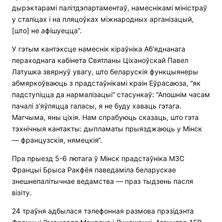
дырэктарамі палітдэпартаментаў, намеснікамі міністраў
у сталіцах і на пляцоўках міжнародных арганізацый,
[што] не афішуецца”.
У гэтым кантэксце намеснік кіраўніка Аб’яднанага
пераходнага кабінета Святланы Ціханоўскай Павел
Латушка звярнуў увагу, што беларускія функцыянеры
абмяркоўваюць з прадстаўнікамі краін Еўрасаюза, “як
падступіцца да нармалізацыі“ стасункаў: “Апошнім часам
пачалі з’яўляцца галасы, я не буду хаваць гэтага.
Магчыма, яны ціхія. Нам спрабуюць сказаць, што гэта
тэхнічныя кантакты: дыпламаты прыязджаюць у Мінск
— французскія, нямецкія“.
Пра прыезд 5-6 лютага ў Мінск прадстаўніка МЗС
Францыі Брыса Ракфёя паведаміла беларускае
знешнепалітычнае ведамства — праз тыдзень пасля
візіту.
24 траўня адбылася тэлефонная размова прэзідэнта