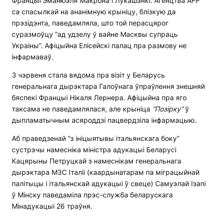
Францыі Эманюэля Макрона і Лукашэнкі. Агенцтва AFP
са спасылкай на ананімную крыніцу, блізкую да
прэзідэнта, паведамляла, што той перасцярог
суразмоўцу “ад удзелу ў вайне Масквы супраць
Украіны”. Афіцыйна Елісейскі палац пра размову не
інфармаваў.
3 чэрвеня стала вядома пра візіт у Беларусь
генеральнага дырэктара Галоўнага ўпраўлення знешняй
бяспекі Францыі Нікаля Лернера. Афіцыйна пра яго
таксама не паведамлялася, але крыніца
“
П
о
зірку
“
ў
дыпламатычным асяроддзі пацвердзіла інфармацыю.
Аб праведзенай “з ініцыятывы італьянскага боку“
сустрэчы намесніка міністра адукацыі Беларусі
Кацярыны Петруцкай з намеснікам генеральнага
дырэктара МЗС Італіі (каардынатарам па міграцыйнай
палітыцы і італьянскай адукацыі ў свеце) Самуэлай Ізапі
ў Мінску паведаміла прэс-служба беларускага
Мінадукацыі 26 траўня.