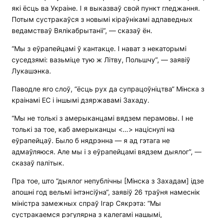
які ёсць ва Украіне. І я выказваў свой пункт гледжання.
Потым сустракаўся з новымі кіраўнікамі адпаведных
ведамстваў Вялікабрытаніі”, — сказаў ён.
“Мы з еўрапейцамі ў кантакце. І нават з некаторымі
суседзямі: вазьміце тую ж Літву, Польшчу”, — заявіў
Лукашэнка.
Паводле яго слоў, “ёсць рух да супрацоўніцтва“ Мінска з
краінамі ЕС і іншымі дзяржавамі Захаду.
“Мы не толькі з амерыканцамі вядзем перамовы. І не
толькі за тое, каб амерыканцы <…> націснулі на
еўрапейцаў. Было б нядрэнна — я ад гэтага не
адмаўляюся. Але мы і з еўрапейцамі вядзем дыялог”, —
сказаў палітык.
Пра тое, што “дыялог непублічны [Мінска з Захадам] ідзе
апошні год вельмі інтэнсіўна“, заявіў 26 траўня намеснік
міністра замежных спраў Ігар Сякрэта: “Мы
сустракаемся рэгулярна з калегамі нашымі,