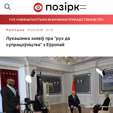
УСЕ НАВІНЫ
ПАЛІТЫКА
ЭКАНОМІКА
ГРАМАДСТВА
БЯСПЕКА
УСЕ
Палітыка
16.06.2026
10:25
Лукашэнка заявіў пра “рух да
супрацоўніцтва” з Еўропай