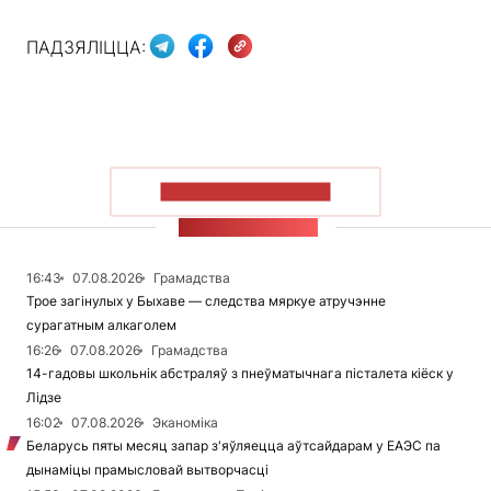
ПАДЗЯЛІЦЦА:
ПАКАЗАЦЬ БОЛЬШ
СТУЖКА НАВІН
16:43
07.08.2026
Грамадства
Трое загінулых у Быхаве — следства мяркуе атручэнне
сурагатным алкаголем
16:26
07.08.2026
Грамадства
14-гадовы школьнік абстраляў з пнеўматычнага пісталета кіёск у
Лідзе
16:02
07.08.2026
Эканоміка
Беларусь пяты месяц запар з'яўляецца аўтсайдарам у ЕАЭС па
дынаміцы прамысловай вытворчасці