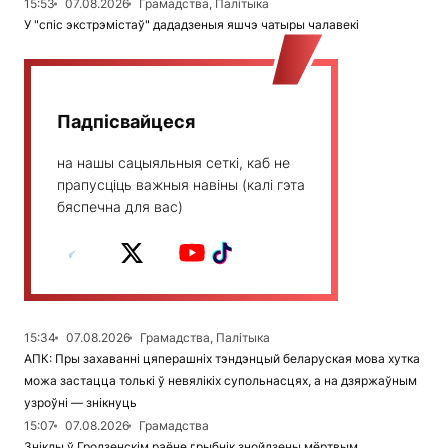
15:53
07.08.2026
Грамадства, Палітыка
У "спіс экстрэмістаў" дададзеныя яшчэ чатыры чалавекі
Падпісвайцеся
на нашы сацыяльныя сеткі, каб не
прапусціць важныя навіны (калі гэта
бяспечна для вас)
15:34
07.08.2026
Грамадства, Палітыка
АПК: Пры захаванні цяперашніх тэндэнцый беларуская мова хутка
можа застацца толькі ў невялікіх супольнасцях, а на дзяржаўным
узроўні — знікнуць
15:07
07.08.2026
Грамадства
Зніклы ў Гродзенскім раёне грыбнік знойдзены мёртвым