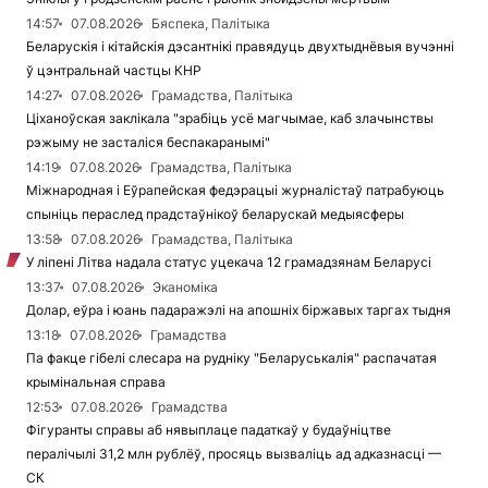
14:57
07.08.2026
Бяспека, Палітыка
Беларускія і кітайскія дэсантнікі правядуць двухтыднёвыя вучэнні
ў цэнтральнай частцы КНР
14:27
07.08.2026
Грамадства, Палітыка
Ціханоўская заклікала "зрабіць усё магчымае, каб злачынствы
рэжыму не засталіся беспакаранымі"
14:19
07.08.2026
Грамадства, Палітыка
Міжнародная і Еўрапейская федэрацыі журналістаў патрабуюць
спыніць пераслед прадстаўнікоў беларускай медыясферы
13:58
07.08.2026
Грамадства, Палітыка
У ліпені Літва надала статус уцекача 12 грамадзянам Беларусі
13:37
07.08.2026
Эканоміка
Долар, еўра і юань падаражэлі на апошніх біржавых таргах тыдня
13:18
07.08.2026
Грамадства
Па факце гібелі слесара на рудніку "Беларуськалія" распачатая
крымінальная справа
12:53
07.08.2026
Грамадства
Фігуранты справы аб нявыплаце падаткаў у будаўніцтве
пералічылі 31,2 млн рублёў, просяць вызваліць ад адказнасці —
СК