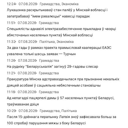
12:24
07.08.2026
Грамадства, Эканоміка
Лукашэнка раскрытыкаваў стан палёў у Мінскай вобласці і
запатрабаваў "імем рэвалюцыі" навесці парадак
11:51
07.08.2026
Грамадства
Спецыялісты аднавілі электразабеспячэнне прыкладна ў чвэрці
абясточаных населеных пунктаў Мінскай вобласці
11:32
07.08.2026
Палітыка, Эканоміка
За два гады ў рамках праекта прамысловай кааперацыі ЕАЭС
ухвалена толькі шэсць заявак — Турчын
11:26
07.08.2026
Грамадства
На рудніку "Беларуськалія" загінуў 29-гадовы слесар
11:21
07.08.2026
Грамадства
Пракуратура Мінска адсправаздачылася пра прызнанне некалькіх
дзяцей асобамі ў сацыяльна небяспечным становішчы
11:16
07.08.2026
Грамадства
Ад непагадзі пацярпелі дамы ў 57 населеных пунктаў Беларусі,
траўмаванае дзіця
10:29
07.08.2026
Грамадства, Палітыка
Пасля 15-дзённага перапынку Латвія зноў зафіксавала больш за
100 спробаў парушэння мяжы з боку Беларусі