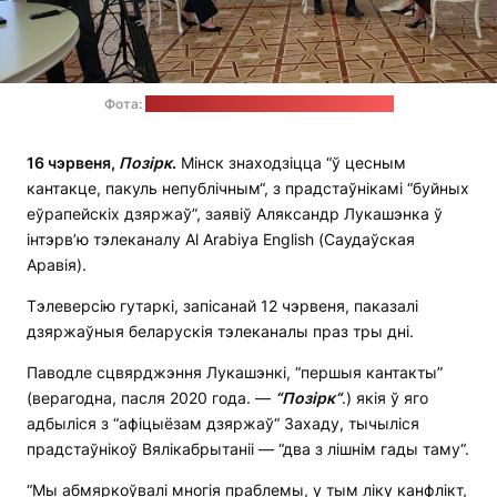
Фота:
прэс-служба Аляксандра Лукашэнкі
16 чэрвеня,
П
о
зірк
.
Мінск знаходзіцца “ў цесным
кантакце, пакуль непублічным“, з прадстаўнікамі “буйных
еўрапейскіх дзяржаў”, заявіў Аляксандр Лукашэнка ў
інтэрв’ю тэлеканалу Al Arabiya English (Саудаўская
Аравія).
Тэлеверсію гутаркі, запісанай 12 чэрвеня, паказалі
дзяржаўныя беларускія тэлеканалы праз тры дні.
Паводле сцвярджэння Лукашэнкі, “першыя кантакты”
(верагодна, пасля 2020 года. —
“
П
о
зірк
“
.) якія ў яго
адбыліся з “афіцыёзам дзяржаў“ Захаду, тычыліся
прадстаўнікоў Вялікабрытаніі — “два з лішнім гады таму“.
“Мы абмяркоўвалі многія праблемы, у тым ліку канфлікт,