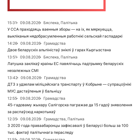
15:31
09.08.2026
Бяспека, Палітыка
У ССА праходзяць ваенныя зборы — на іх, як мяркуецца,
выкліканыя нядобрасумленныя работнікі сельскай гаспадаркі
14:26
09.08.2026
Грамадства
Двое беларускіх альпіністаў зніклі ў гарах Кыргызстана
13:51
09.08.2026
Бяспека, Палітыка
Латушка заклікаў краіны ЕС павялічыць падтрымку беларускіх
незалежных СМІ
13:42
09.08.2026
Грамадства
ДТЗ з удзелам міліцэйскага транспарту ў Кобрыне — супрацоўнікі
МУС дастаўленыя ў бальніцу
12:55
09.08.2026
Грамадства
45-гадоваму жыхару Салігорска пагражае да 15 гадоў зняволення
за распаўсюд наркотыкаў
12:35
09.08.2026
Грамадства, Палітыка
З 2020 года праваабаронцы зафіксавалі ў Беларусі больш за 100
тыс. фактаў палітычнага пераследу
11:55
09.08.2026
Грамадства