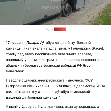
Фото:
news.by
17 чэрвеня,
П
о
зірк
.
Аўтобус дзіцячай футбольнай
каманды, якая ехала на адпачынак у Геленджык (Расія),
трапіў пад атаку беспілотнага лятальнага апарата,
паведаміў у сваім тэлеграм-канале часова выконваючы
абавязкі губернатара Бранскай вобласці РФ Ягор
Кавальчук.
Паводле сцвярджэння расійскага чыноўніка, “УСУ
(Узброеныя сілы Украіны. —
“
П
о
зірк
“
.) з дапамогай БПЛА
самалётнага тыпу атакавалі аўтобус гомельскай
дзіцячай футбольнай каманды”.
У выніку ўдару загінула жанчына, якая суправаджала