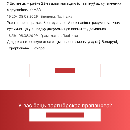
У Бялыніцкім раёне 22-гадовы матацыкліст загінуў ад сутыкнення
з грузавіком КамАЗ
19:20
08.08.2026
Бяспека, Палітыка
Украіна не пагражае Беларусі, але Мінск павінен разумець, з чым
сутыкнецца ў выпадку далучэння да вайны — Дземчанка
18:56
08.08.2026
Грамадства, Палітыка
Дзядок за жорсткую люстрацыю пасля змены ўлады ў Беларусі,
Турарбекава — супраць
ЧЫТАЦЬ
У вас ёсць партнёрская прапанова?
НАПІШЫЦЕ НАМ