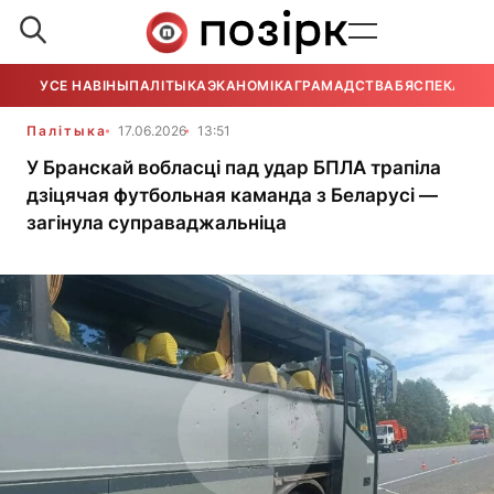
УСЕ НАВІНЫ
ПАЛІТЫКА
ЭКАНОМІКА
ГРАМАДСТВА
БЯСПЕКА
УСЕ
Палітыка
17.06.2026
13:51
У Бранскай вобласці пад удар БПЛА трапіла
дзіцячая футбольная каманда з Беларусі —
загінула суправаджальніца