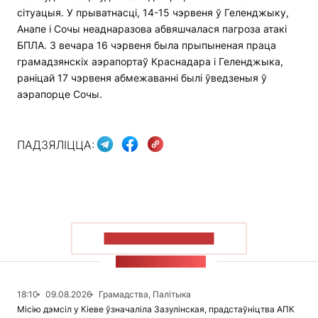
сітуацыя. У прыватнасці, 14-15 чэрвеня ў Геленджыку,
Анапе і Сочы неаднаразова абвяшчалася пагроза атакі
БПЛА. З вечара 16 чэрвеня была прыпыненая праца
грамадзянскіх аэрапортаў Краснадара і Геленджыка,
раніцай 17 чэрвеня абмежаванні былі ўведзеныя ў
аэрапорце Сочы.
ПАДЗЯЛІЦЦА:
ПАКАЗАЦЬ БОЛЬШ
СТУЖКА НАВІН
18:10
09.08.2026
Грамадства, Палітыка
Місію дэмсіл у Кіеве ўзначаліла Зазулінская, прадстаўніцтва АПК