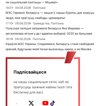
па сацыяльнай палітыцы — Міцкевіч
18:01
09.08.2026
Палітыка
МЗС Германіі: Беларусь — нацыя ў сэрцы Еўропы, дзе жывуць
людзі, якія прагнуць свабоды і дэмакратыі
17:10
09.08.2026
Грамадства, Палітыка
Польская паліцыя затрымала беларуса Яна Маркава —
арганізатара мітынгу да гадавіны выбараў-2020 ва Уроцлаве
16:19
09.08.2026
Палітыка
Кіраўнік МЗС Украіны: Спадзяемся, Беларусь стане свабоднай
краінай, будучыню якой пачне вызначаць народ, а не Масква
Падпісвайцеся
на нашы сацыяльныя сеткі, каб не
прапусціць важныя навіны (калі гэта
бяспечна для вас)