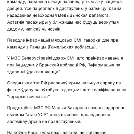
каманду, паранена шэсць чалавек, у тым ліку чацвёра
дзяцей. Усе пацярпелыя дастаўлены ў бальніцу, дзе ім
нададзеная неабходная медыцынская дапамога.
Астатнія пасажыры ў бліжэйшы час будуць вернутыя
дадому, напісаў чыноўнік.
Паводле інфармацыі мясцовых СМІ, гаворка ідзе пра
каманду з Рэчыцы (Гомельская вобласць).
У МЗС Беларусі завілі дзяржСМІ, што праінфармаваныя
пра інцыдэнт у Бранскай вобласці РФ, “інфармацыя па
здарэнні ўдакладняецца”.
Следчы камітэт РФ распачаў крымінальную справу па
факце ўдару па аўтобусе з дзецьмі, што кваліфікавана як
“тэрарыстычны акт“.
Прадстаўнік МЗС РФ Марыя Захарава назвала здарэнне
вынікам “атакі УСУ”, хоць высновы даследавання
абломкаў дрона не прадстаўленыя.
На поўдні Расіі, куды везлі дзяцей, нестабільная