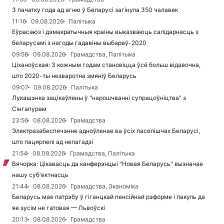
З пачатку года ад агню ў Беларусі загінула 350 чалавек
11:16
09.08.2026
Палітыка
Еўрасаюз і дэмакратычныя краіны выказваюць салідарнасць з
беларусамі з нагоды гадавіны выбараў-2020
09:56
09.08.2026
Грамадства, Палітыка
Ціханоўская: З кожным годам становіцца ўсё больш відавочна,
што 2020-ты незваротна змяніў Беларусь
09:07
09.08.2026
Палітыка
Лукашэнка зацікаўлены ў "нарошчванні супрацоўніцтва" з
Сінгапурам
23:56
08.08.2026
Грамадства
Электразабеспячэнне адноўленае ва ўсіх паселішчах Беларусі,
што пацярпелі ад непагадзі
21:54
08.08.2026
Грамадства, Палітыка
Вячорка: Цікавасць да канферэнцыі "Новая Беларусь" вызначае
нашу суб'ектнасць
21:44
08.08.2026
Грамадства, Эканоміка
Беларусь мае патрэбу ў гіганцкай пенсійнай рэформе і пакуль да
яе зусім не гатовая — Львоўскі
20:13
08.08.2026
Грамадства