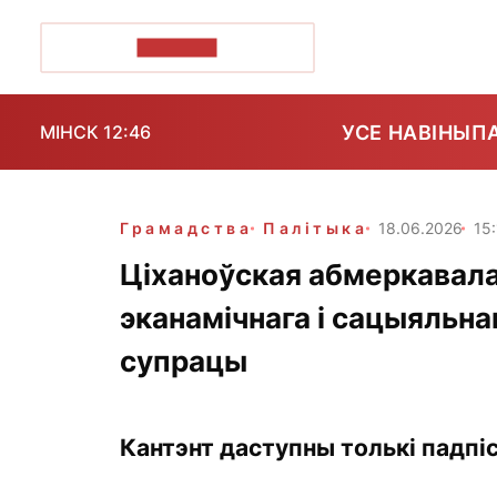
ПОЗІРК+
УСЕ НАВІНЫ
П
МІНСК 12:46
Грамадства
Палітыка
18.06.2026
15:
Ціханоўская абмеркавала
эканамічнага і сацыяльна
супрацы
Кантэнт даступны толькі падпіс