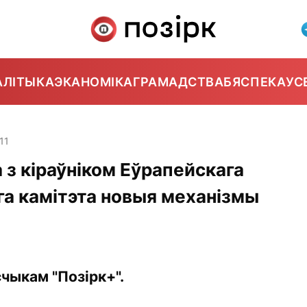
АЛІТЫКА
ЭКАНОМІКА
ГРАМАДСТВА
БЯСПЕКА
УС
11
 з кіраўніком Еўрапейскага
га камітэта новыя механізмы
чыкам "Позірк+".