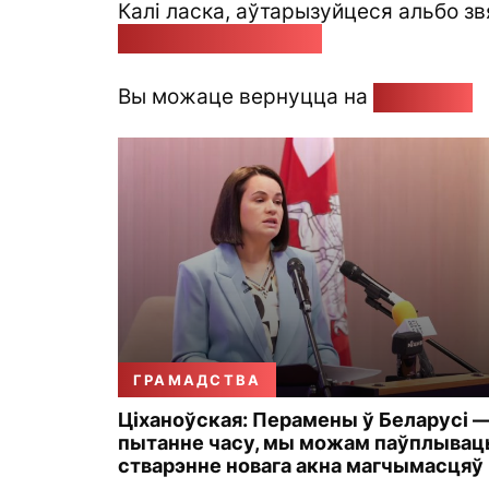
Калі ласка, аўтарызуйцеся альбо зв
pozirk@pozirk.online
Вы можаце вернуцца на
Галоўную
ГРАМАДСТВА
Ціханоўская: Перамены ў Беларусі 
пытанне часу, мы можам паўплывац
стварэнне новага акна магчымасцяў