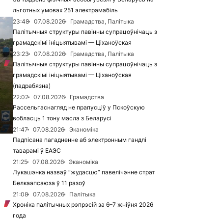
льготных умовах 251 электрамабіль
23:48
07.08.2026
Грамадства, Палітыка
Палітычныя структуры павінны супрацоўнічаць з
грамадскімі ініцыятывамі — Ціханоўская
23:23
07.08.2026
Грамадства, Палітыка
Палітычныя структуры павінны супрацоўнічаць з
грамадскімі ініцыятывамі — Ціханоўская
(падрабязна)
22:02
07.08.2026
Грамадства
Рассельгаснагляд не прапусціў у Пскоўскую
вобласць 1 тону масла з Беларусі
21:47
07.08.2026
Эканоміка
Падпісана пагадненне аб электронным гандлі
таварамі ў ЕАЭС
21:25
07.08.2026
Эканоміка
Лукашэнка назваў “жудасцю” павелічэнне страт
Белкаапсаюза ў 11 разоў
21:08
07.08.2026
Палітыка
Хроніка палітычных рэпрэсій за 6–7 жніўня 2026
года