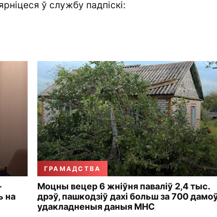
ярніцеся ў службу падпіскі:
ГРАМАДСТВА
—
Моцны вецер 6 жніўня паваліў 2,4 тыс.
ь на
дрэў, пашкодзіў дахі больш за 700 дамо
удакладненыя даныя МНС