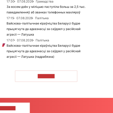
17:30
07.08.2026
Грамадства
За восем дзён у міліцыю паступіла больш за 2,5 тыс.
паведамленняў аб званках тэлефонных махляроў
17:15
07.08.2026
Палітыка
Вайскова-палітычнае кіраўніцтва Беларусі будзе
прыцягнута да адказнасці за саўдзел у расійскай
агрэсіі — Латушка
17:07
07.08.2026
Палітыка
Вайскова-палітычнае кіраўніцтва Беларусі будзе
прыцягнута да адказнасці за саўдзел у расійскай
агрэсіі — Латушка (падрабязна)
ЧЫТАЦЬ
ЦЕ НАМ