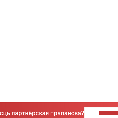
ёсць партнёрская прапанова?
НАПІШЫ