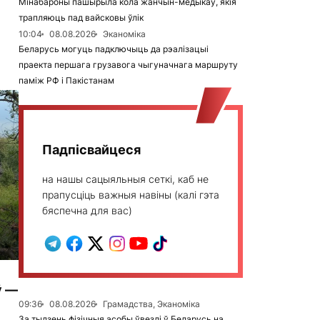
Мінабароны пашырыла кола жанчын-медыкаў, якія
трапляюць пад вайсковы ўлік
10:04
08.08.2026
Эканоміка
Беларусь могуць падключыць да рэалізацыі
праекта першага грузавога чыгуначнага маршруту
паміж РФ і Пакістанам
Падпісвайцеся
на нашы сацыяльныя сеткі, каб не
прапусціць важныя навіны (калі гэта
бяспечна для вас)
ў —
09:36
08.08.2026
Грамадства, Эканоміка
За тыдзень фізічныя асобы ўвезлі ў Беларусь на