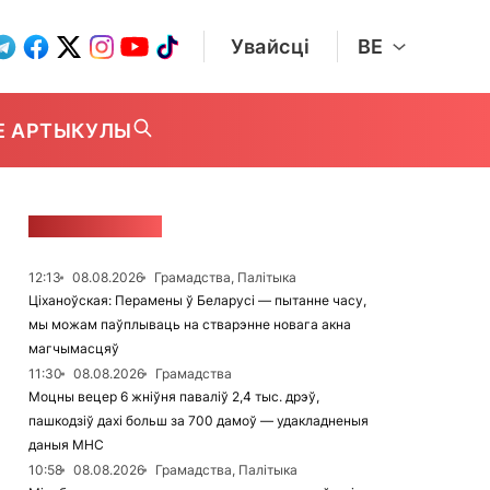
Увайсці
BE
Е АРТЫКУЛЫ
СТУЖКА НАВІН
12:13
08.08.2026
Грамадства, Палітыка
Ціханоўская: Перамены ў Беларусі — пытанне часу,
мы можам паўплываць на стварэнне новага акна
магчымасцяў
11:30
08.08.2026
Грамадства
Моцны вецер 6 жніўня паваліў 2,4 тыс. дрэў,
пашкодзіў дахі больш за 700 дамоў — удакладненыя
даныя МНС
10:58
08.08.2026
Грамадства, Палітыка