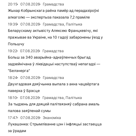
20:15
07.08.2026
Грамадства
Жыхар Кобрынскага раёна памёр ад перадазіроўкі
алкаголю — экспертыза паказала 7,2 праміле
19:39
07.08.2026
Грамадства, Палітыка
Беларускаму актывісту Аляксею Францкевічу, які
пражывае ва Украіне, на 10 гадоў забаронены ўезд у
Польшчу
19:22
07.08.2026
Грамадства
Больш за 340 аварыйна-аднаўленчых брыгад
задзейнічана ў ліквідацыі наступстваў непагадзі —
"Белэнерга"
18:24
07.08.2026
Грамадства
Двухгадовая дзяўчынка выпала з акна чацвёртага
паверха ў Брэсце
18:10
07.08.2026
Грамадства, Палітыка
За тыдзень для дзяцей палітвязняў сабрана амаль
палова заяўленай сумы
17:47
07.08.2026
Эканоміка
Лукашэнка: Стрымліванне цэн і інфляцыі застаецца
за ўрадам