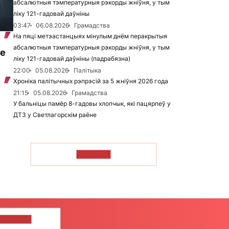
абсалютныя тэмпературныя рэкорды жніўня, у тым
ліку 121-гадовай даўніны
03:47
06.08.2026
Грамадства
На пяці метэастанцыях мінулым днём перакрытыя
абсалютныя тэмпературныя рэкорды жніўня, у тым
це
ліку 121-гадовай даўніны (падрабязна)
22:00
05.08.2026
Палітыка
Хроніка палітычных рэпрэсій за 5 жніўня 2026 года
21:15
05.08.2026
Грамадства
У бальніцы памёр 8-гадовы хлопчык, які пацярпеў у
ДТЗ у Светлагорскім раёне
ЧЫТАЦЬ
ЦЕ НАМ