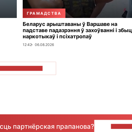
ГРАМАДСТВА
Беларус арыштаваны ў Варшаве на
падставе падазрэння ў захоўванні і збы
наркотыкаў і псіхатропаў
12:42
06.08.2026
ПАКАЗАЦЬ БОЛЬШ
ёсць партнёрская прапанова?
НАПІШЫ