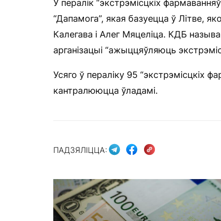
У пералік “экстрэмісцкіх фармавання
“Дапамога”, якая базуецца ў Літве, я
Калегава і Алег Мяцеліца. КДБ называ
арганізацыі “ажыццяўляюць экстрэмі
Усяго ў пераліку 95 “экстрэмісцкіх фар
кантралююцца ўладамі.
ПАДЗЯЛІЦЦА: