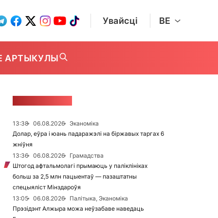
Увайсці
BE
Е АРТЫКУЛЫ
СТУЖКА НАВІН
13:38
06.08.2026
Эканоміка
Долар, еўра і юань падаражэлі на біржавых таргах 6
жніўня
13:36
06.08.2026
Грамадства
Штогод афтальмолагі прымаюць у паліклініках
больш за 2,5 млн пацыентаў — пазаштатны
спецыяліст Мінздароўя
13:05
06.08.2026
Палітыка, Эканоміка
Прэзідэнт Алжыра можа неўзабаве наведаць