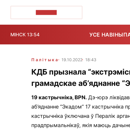
ПОЗІРК+
УСЕ НАВІНЫ
П
МІНСК 13:54
Палітыка
19.10.2022
18:43
КДБ прызнала “экстрэмі
грамадскае аб’яднанне “
19 кастрычніка,
BPN
.
Дэ-юрэ ліквідав
аб’яднанне “Экадом” 17 кастрычніка п
кастрычніка ўключана ў Пералік арга
прадпрымальнікаў, якія маюць дачыне