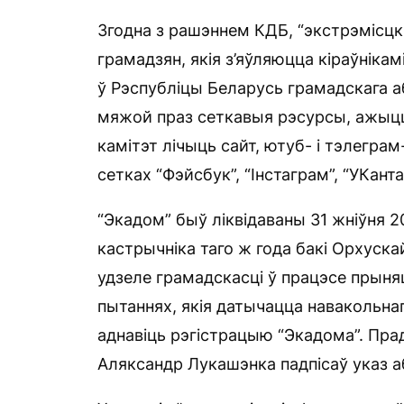
Згодна з рашэннем КДБ, “экстрэмісцк
грамадзян, якія з’яўляюцца кіраўнікам
ў Рэспубліцы Беларусь грамадскага аб
мяжой праз сеткавыя рэсурсы, ажыцц
камітэт лічыць сайт, ютуб- і тэлегра
сетках “Фэйсбук”, “Інстаграм”, “УКанта
“Экадом” быў ліквідаваны 31 жніўня 2
кастрычніка таго ж года бакі Орхуска
удзеле грамадскасці ў працэсе прыня
пытаннях, якія датычацца навакольнаг
аднавіць рэгістрацыю “Экадома”. Прад
Аляксандр Лукашэнка падпісаў указ а