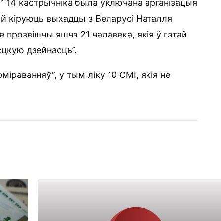
ў” 14 кастрычніка была ўключана арганізацыя
кой кіруюць выхадцы з Беларусі Наталля
е прозвішчы яшчэ 21 чалавека, якія ў гэтай
сцкую дзейнасць”.
міраванняў”, у тым ліку 10 СМІ, якія не