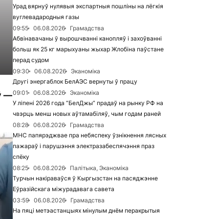
Урад вярнуў нулявыя экспартныя пошліны на лёгкія
вуглевадародныя газы
09:55
06.08.2026
Грамадства
Абвінавачаны ў вырошчванні канопляў і захоўванні
больш як 25 кг марыхуаны жыхар Жлобіна паўстане
перад судом
09:30
06.08.2026
Эканоміка
Другі энергаблок БелАЭС вернуты ў працу
09:01
06.08.2026
Эканоміка
ў —
У ліпені 2026 года “БелДжы” прадаў на рынку РФ на
чвэрць менш новых аўтамабіляў, чым годам раней
08:28
06.08.2026
Грамадства
МНС папярэджвае пра небяспеку ўзнікнення лясных
пажараў і парушэння электразабеспячэння праз
спёку
08:25
06.08.2026
Палітыка, Эканоміка
Турчын накіраваўся ў Кыргызстан на пасяджэнне
Еўразійскага міжурадавага савета
03:59
06.08.2026
Грамадства
На пяці метэастанцыях мінулым днём перакрытыя