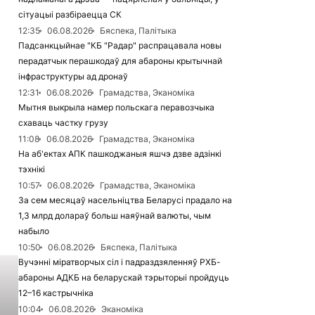
сітуацыі разбіраецца СК
12:35
06.08.2026
Бяспека, Палітыка
Падсанкцыйнае "КБ "Радар" распрацавала новы
перадатчык перашкодаў для абароны крытычнай
інфраструктуры ад дронаў
12:31
06.08.2026
Грамадства, Эканоміка
Мытня выкрыла намер польскага перавозчыка
схаваць частку грузу
11:08
06.08.2026
Грамадства, Эканоміка
На аб'ектах АПК пашкоджаныя яшчэ дзве адзінкі
тэхнікі
10:57
06.08.2026
Грамадства, Эканоміка
За сем месяцаў насельніцтва Беларусі прадало на
1,3 млрд долараў больш наяўнай валюты, чым
набыло
10:50
06.08.2026
Бяспека, Палітыка
Вучэнні міратворчых сіл і падраздзяленняў РХБ-
абароны АДКБ на беларускай тэрыторыі пройдуць
12–16 кастрычніка
10:04
06.08.2026
Эканоміка