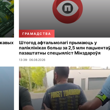
ГРАМАДСТВА
ржавых
Штогод афтальмолагі прымаюць у
паліклініках больш за 2,5 млн пацыента
пазаштатны спецыяліст Мінздароўя
13:36
06.08.2026