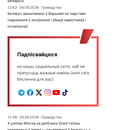
Беларусь
12:42
06.08.2026
Грамадства
Беларус арыштаваны ў Варшаве на падставе
падазрэння ў захоўванні і збыце наркотыкаў і
псіхатропаў
Падпісвайцеся
на нашы сацыяльныя сеткі, каб не
прапусціць важныя навіны (калі гэта
бяспечна для вас)
12:38
06.08.2026
Грамадства
У цэнтры Мінска на дзяўчыну ўпалі галіны
надламанага дрэва — пацярпелая ў бальніцы, у