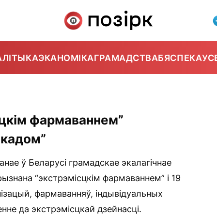
АЛІТЫКА
ЭКАНОМІКА
ГРАМАДСТВА
БЯСПЕКА
УС
сцкім фармаваннем”
Экадом”
анае ў Беларусі грамадскае экалагічнае
рызнана “экстрэмісцкім фармаваннем” і 19
нізацый, фармаванняў, індывідуальных
нне да экстрэмісцкай дзейнасці.