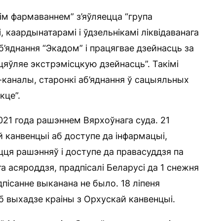
ім фармаваннем” з’яўляецца “група
і, каардынатарамі і ўдзельнікамі ліквідаванага
’яднання “Экадом” і працягвае дзейнасць за
яўляе экстрэмісцкую дзейнасць”. Такімі
м-каналы, старонкі аб’яднання ў сацыяльных
кце”.
021 года рашэннем Вярхоўнага суда. 21
й канвенцыі аб доступе да інфармацыі,
цця рашэнняў і доступе да правасуддзя па
а асяроддзя, прадпісалі Беларусі да 1 снежня
пісанне выканана не было. 18 ліпеня
б выхадзе краіны з Орхускай канвенцыі.