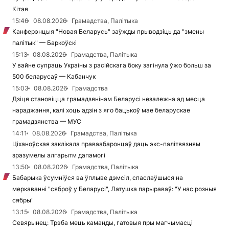
Кітая
15:46
08.08.2026
Грамадства, Палітыка
Канферэнцыя "Новая Беларусь" заўжды прыводзіць да "змены
палітык" — Баркоўскі
15:13
08.08.2026
Грамадства, Палітыка
У вайне супраць Украіны з расійскага боку загінула ўжо больш за
500 беларусаў — Кабанчук
15:03
08.08.2026
Грамадства
Дзіця становіцца грамадзянінам Беларусі незалежна ад месца
нараджэння, калі хоць адзін з яго бацькоў мае беларускае
грамадзянства — МУС
14:11
08.08.2026
Грамадства, Палітыка
Ціханоўская заклікала праваабаронцаў даць экс-палітвязням
зразумелы алгарытм дапамогі
13:50
08.08.2026
Грамадства, Палітыка
Бабарыка ўсумніўся ва ўплыве дэмсіл, спаслаўшыся на
меркаванні "сяброў у Беларусі", Латушка парыраваў: "У нас розныя
сябры"
13:15
08.08.2026
Грамадства, Палітыка
Севярынец: Трэба мець каманды, гатовыя пры магчымасці