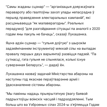
“Самы жаданы сцэнар” — “арганізацыя дзяржаўнага
перавароту або гвалтоўны захоп улады непасрэдна ў
перыяд правядзення электаральных кампаній”, які
расцэньваецца “як малаверагодны”. Рэальных
перадумоў “для разгойдвання сітуацыі па аналогіі з 2020
годам яны пакуль не бачаць”, сказаў Лукашэнка.
Яшчэ адзін сцэнар — “гульня доўгую” з шырокім
задзейнічаннем інструментаў мяккай сілы на выпадак
правалу першых двух варыянтаў развіцця падзей. “Па
сутнасці, гэта гульня не спынялася, колькі існуе
суверэнная Беларусь”, — дадаў ён.
Лукашэнка назваў задачай Міністэрства абароны на
наступны год якаснае пераўтварэнне арміі і
ўдасканаленне сістэмы абароны.
“Мы павінны надаць прыярытэтную ўвагу баявой
падрыхтоўцы воінскіх часцей і падраздзяленні. Тым
больш што ва Узброеных сілах 2024-ы з’яўляецца Годам