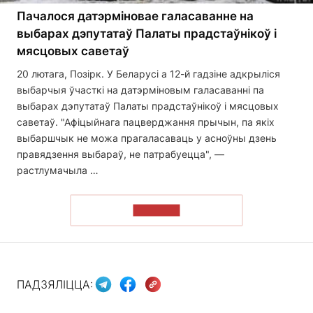
Пачалося датэрміновае галасаванне на
выбарах дэпутатаў Палаты прадстаўнікоў і
мясцовых саветаў
20 лютага, Позірк. У Беларусі а 12-й гадзіне адкрыліся
выбарчыя ўчасткі на датэрміновым галасаванні па
выбарах дэпутатаў Палаты прадстаўнікоў і мясцовых
саветаў. "Афіцыйнага пацверджання прычын, па якіх
выбаршчык не можа прагаласаваць у асноўны дзень
правядзення выбараў, не патрабуецца", —
растлумачыла …
ЧЫТАЦЬ
ПАДЗЯЛІЦЦА: