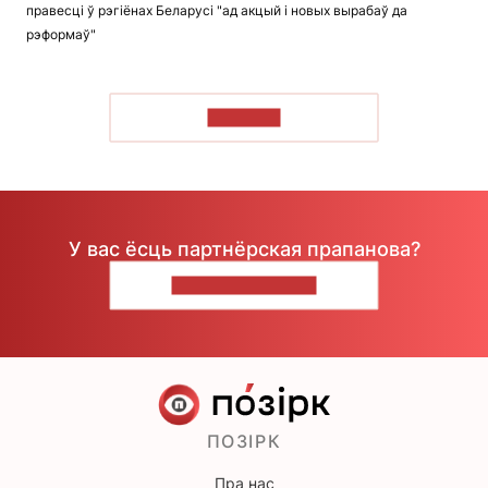
правесці ў рэгіёнах Беларусі "ад акцый і новых вырабаў да
рэформаў"
ЧЫТАЦЬ
У вас ёсць партнёрская прапанова?
НАПІШЫЦЕ НАМ
ПОЗІРК
Пра нас