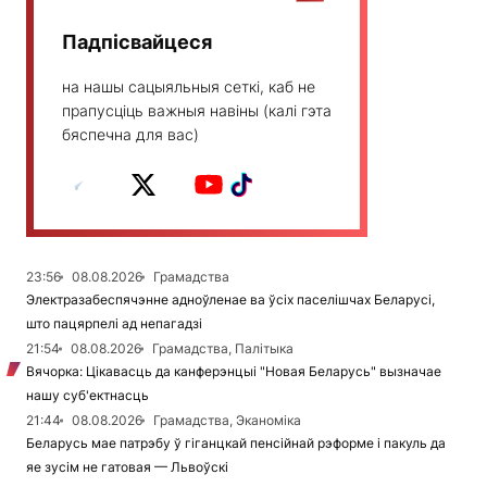
Падпісвайцеся
на нашы сацыяльныя сеткі, каб не
прапусціць важныя навіны (калі гэта
бяспечна для вас)
23:56
08.08.2026
Грамадства
Электразабеспячэнне адноўленае ва ўсіх паселішчах Беларусі,
што пацярпелі ад непагадзі
21:54
08.08.2026
Грамадства, Палітыка
Вячорка: Цікавасць да канферэнцыі "Новая Беларусь" вызначае
нашу суб'ектнасць
21:44
08.08.2026
Грамадства, Эканоміка
Беларусь мае патрэбу ў гіганцкай пенсійнай рэформе і пакуль да
яе зусім не гатовая — Львоўскі