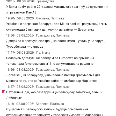
20:13
08.08.2026
Грамадства
У Бялыніцкім раёне 22-гадовы матацыкліст загінуў ад сутыкнення
з грузавіком КамАЗ
19:20
08.08.2026
Бяспека, Палітыка
Украіна не пагражае Беларусі, але Мінск павінен разумець, з чым
сутыкнецца ў выпадку далучэння да вайны — Дземчанка
18:56
08.08.2026
Грамадства, Палітыка
Дзядок за жорсткую люстрацыю пасля змены ўлады ў Беларусі,
Турарбекава — супраць
17:47
08.08.2026
Палітыка
Беларусь дагэтуль не паведаміла Euronews аб прызнанні
тэлеканала "экстрэмісцкім" і не аргументавала рашэнне
16:56
08.08.2026
Грамадства, Палітыка
Легалізацыя беларусаў, ушанаванне памяці зразумелыя для
мірнага часу, але ва Украіне вайна — амбасадар Чарнагор
16:27
08.08.2026
Грамадства, Палітыка
Патрэбныя ідэі, каб разварушыць беларусаў замежжа, лічыць
Лябедзька
16:18
08.08.2026
Бяспека, Палітыка
Сумесныя з Беларуссю вучэнні будуць прысвечаныя
супрацьдзеянню тэрарызму ў гарадскіх ўмовах — Мінабароны