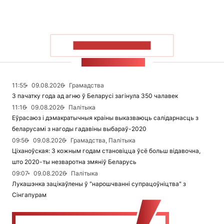
ПАКАЗАЦЬ БОЛЬШ
СТУЖКА НАВІН
11:55
09.08.2026
Грамадства
З пачатку года ад агню ў Беларусі загінула 350 чалавек
11:16
09.08.2026
Палітыка
Еўрасаюз і дэмакратычныя краіны выказваюць салідарнасць з
беларусамі з нагоды гадавіны выбараў-2020
09:56
09.08.2026
Грамадства, Палітыка
Ціханоўская: З кожным годам становіцца ўсё больш відавочна,
што 2020-ты незваротна змяніў Беларусь
09:07
09.08.2026
Палітыка
Лукашэнка зацікаўлены ў "нарошчванні супрацоўніцтва" з
Сінгапурам