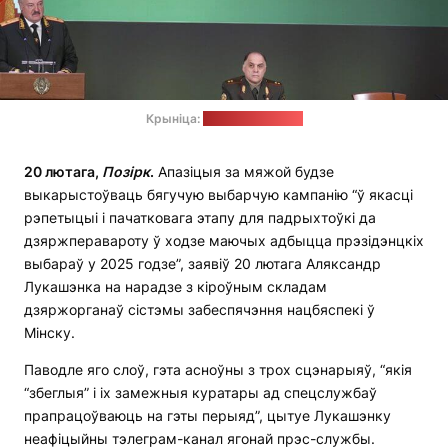
Крыніца:
president.gov.by
20 лютага,
Позірк
.
Апазіцыя за мяжой будзе
выкарыстоўваць бягучую выбарчую кампанію “ў якасці
рэпетыцыі і пачатковага этапу для падрыхтоўкі да
дзяржперавароту ў ходзе маючых адбыцца прэзідэнцкіх
выбараў у 2025 годзе”, заявіў 20 лютага Аляксандр
Лукашэнка на нарадзе з кіроўным складам
дзяржорганаў сістэмы забеспячэння нацбяспекі ў
Мінску.
Паводле яго слоў, гэта асноўны з трох сцэнарыяў, “якія
“збеглыя” і іх замежныя куратары ад спецслужбаў
прапрацоўваюць на гэты перыяд”, цытуе Лукашэнку
неафіцыйны тэлеграм-канал ягонай прэс-службы.