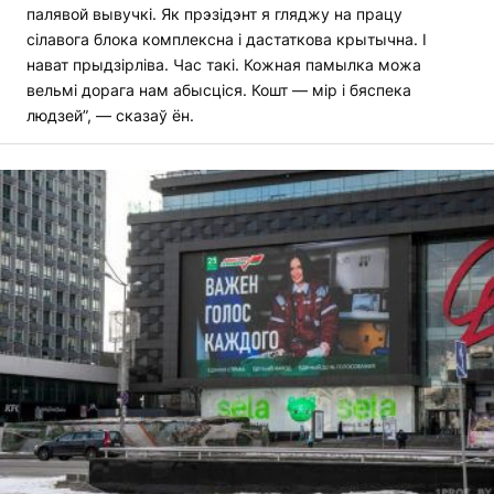
палявой вывучкі. Як прэзідэнт я гляджу на працу
сілавога блока комплексна і дастаткова крытычна. І
нават прыдзірліва. Час такі. Кожная памылка можа
вельмі дорага нам абысціся. Кошт — мір і бяспека
людзей”, — сказаў ён.