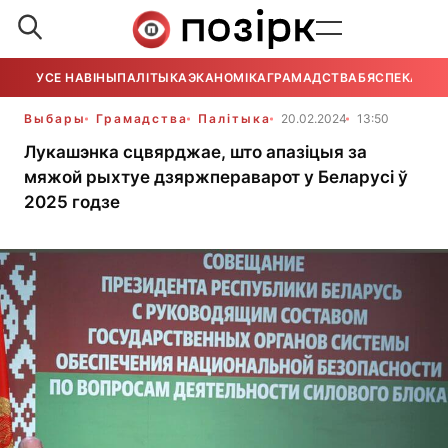
УСЕ НАВІНЫ
ПАЛІТЫКА
ЭКАНОМІКА
ГРАМАДСТВА
БЯСПЕКА
УСЕ
Выбары
Грамадства
Палітыка
20.02.2024
13:50
Лукашэнка сцвярджае, што апазіцыя за
мяжой рыхтуе дзяржпераварот у Беларусі ў
2025 годзе