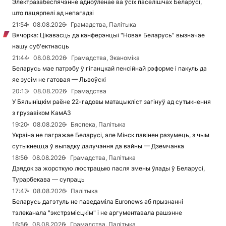
Электразабеспячэнне адноўленае ва ўсіх паселішчах Беларусі,
што пацярпелі ад непагадзі
21:54
08.08.2026
Грамадства, Палітыка
Вячорка: Цікавасць да канферэнцыі "Новая Беларусь" вызначае
нашу суб'ектнасць
21:44
08.08.2026
Грамадства, Эканоміка
Беларусь мае патрэбу ў гіганцкай пенсійнай рэформе і пакуль да
яе зусім не гатовая — Львоўскі
20:13
08.08.2026
Грамадства
У Бялыніцкім раёне 22-гадовы матацыкліст загінуў ад сутыкнення
з грузавіком КамАЗ
19:20
08.08.2026
Бяспека, Палітыка
Украіна не пагражае Беларусі, але Мінск павінен разумець, з чым
сутыкнецца ў выпадку далучэння да вайны — Дземчанка
18:56
08.08.2026
Грамадства, Палітыка
Дзядок за жорсткую люстрацыю пасля змены ўлады ў Беларусі,
Турарбекава — супраць
17:47
08.08.2026
Палітыка
Беларусь дагэтуль не паведаміла Euronews аб прызнанні
тэлеканала "экстрэмісцкім" і не аргументавала рашэнне
16:56
08.08.2026
Грамадства, Палітыка