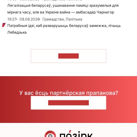
Легалізацыя беларусаў, ушанаванне памяці зразумелыя для
мірнага часу, але ва Украіне вайна — амбасадар Чарнагор
16:27
08.08.2026
Грамадства, Палітыка
Патрэбныя ідэі, каб разварушыць беларусаў замежжа, лічыць
Лябедзька
ЧЫТАЦЬ
У вас ёсць партнёрская прапанова?
НАПІШЫЦЕ НАМ