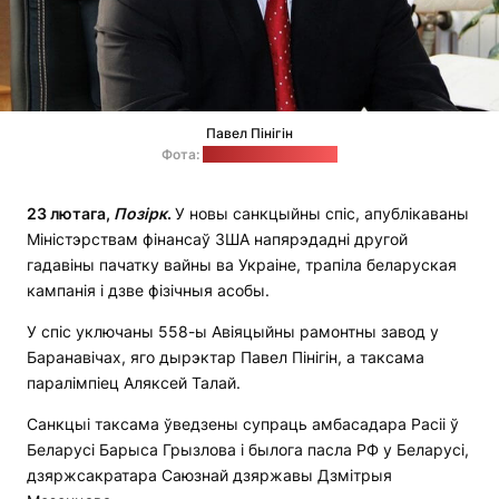
Павел Пінігін
Фота:
часопіс "Дырэктар"
23 лютага,
Позірк
.
У новы санкцыйны спіс, апублікаваны
Міністэрствам фінансаў ЗША напярэдадні другой
гадавіны пачатку вайны ва Украіне, трапіла беларуская
кампанія і дзве фізічныя асобы.
У спіс уключаны 558-ы Авіяцыйны рамонтны завод у
Баранавічах, яго дырэктар Павел Пінігін, а таксама
паралімпіец Аляксей Талай.
Санкцыі таксама ўведзены супраць амбасадара Расіі ў
Беларусі Барыса Грызлова і былога пасла РФ у Беларусі,
дзяржсакратара Саюзнай дзяржавы Дзмітрыя