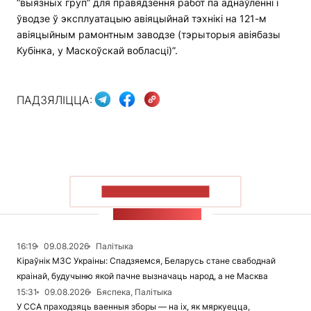
“выязных груп” для правядзення работ па аднаўленні і
ўводзе ў эксплуатацыю авіяцыйнай тэхнікі на 121-м
авіяцыйным рамонтным заводзе (тэрыторыя авіябазы
Кубінка, у Маскоўскай вобласці)”.
ПАДЗЯЛІЦЦА:
ПАКАЗАЦЬ БОЛЬШ
СТУЖКА НАВІН
16:19
09.08.2026
Палітыка
Кіраўнік МЗС Украіны: Спадзяемся, Беларусь стане свабоднай
краінай, будучыню якой пачне вызначаць народ, а не Масква
15:31
09.08.2026
Бяспека, Палітыка
У ССА праходзяць ваенныя зборы — на іх, як мяркуецца,