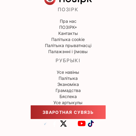
ПОЗІРК
Пра нас
ПОЗІРК+
Кантакты
Палітыка cookie
Палітыка прыватнасці
Палажэнні і ўмовы
РУБРЫКІ
Усе навіны
Палітыка
Эканоміка
Грамадства
Бяспека
Усе артыкулы
ЗВАРОТНАЯ СУВЯЗЬ