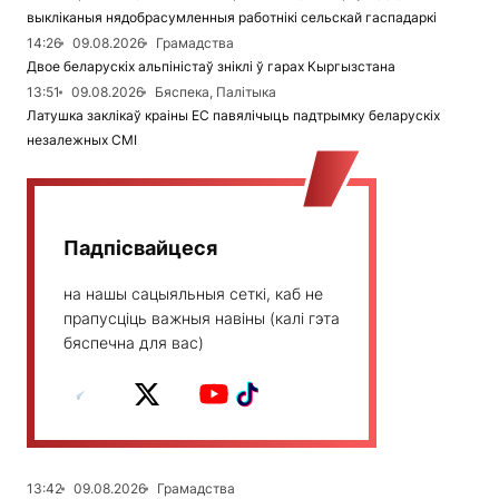
выкліканыя нядобрасумленныя работнікі сельскай гаспадаркі
14:26
09.08.2026
Грамадства
Двое беларускіх альпіністаў зніклі ў гарах Кыргызстана
13:51
09.08.2026
Бяспека, Палітыка
Латушка заклікаў краіны ЕС павялічыць падтрымку беларускіх
незалежных СМІ
Падпісвайцеся
на нашы сацыяльныя сеткі, каб не
прапусціць важныя навіны (калі гэта
бяспечна для вас)
13:42
09.08.2026
Грамадства