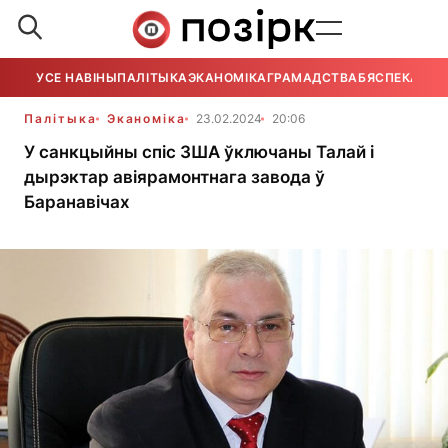
УСЕ НАВІНЫ
ПАЛІТЫКА
ЭКАНОМІКА
ГРАМАДСТВА
БЯСПЕКА
УСЕ
Палітыка
Эканоміка
23.02.2024
20:06
У санкцыйны спіс ЗША ўключаны Талай і
дырэктар авіярамонтнага завода ў
Баранавічах