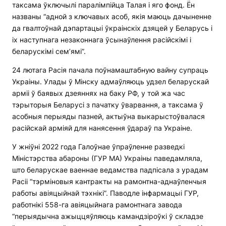
таксама ўключылі паралімпійца Талая і яго фонд. Ён
названы “адной з ключавых асоб, якія маюць дачыненне
да гвалтоўнай дэпартацыі ўкраінскіх дзяцей у Беларусь і
іх наступнага незаконнага ўсынаўлення расійскімі і
беларускімі сем’ямі”.
24 лютага Расія пачала поўнамаштабную вайну супраць
Украіны. Улады ў Мінску адмаўляюць удзел беларускай
арміі ў баявых дзеяннях на баку РФ, у той жа час
тэрыторыя Беларусі з пачатку ўварвання, а таксама ў
асобныя перыяды пазней, актыўна выкарыстоўвалася
расійскай арміяй для нанясення ўдараў па Украіне.
У жніўні 2022 года Галоўнае ўпраўленне разведкі
Міністэрства абароны (ГУР МА) Украіны паведамляла,
што беларускае ваеннае ведамства падпісала з урадам
Расіі “тэрміновыя кантракты на рамонтна-аднаўленчыя
работы авіяцыйнай тэхнікі”. Паводле інфармацыі ГУР,
работнікі 558-га авіяцыйнага рамонтнага завода
“перыядычна ажыццяўляюць камандзіроўкі ў складзе