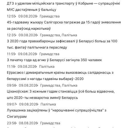
ДТЗ з удзелам міліцэйскага транспарту ў Кобрыне — супрацоўнікі
МУС дастаўленыя ў бальніцу
12:55
09.08.2026
Грамадства
45-гадоваму жыхару Салігорска пагражае да 15 гадоў зняволення
за распаўсюд наркотыкаў
12:35
09.08.2026
Грамадства, Палітыка
З 2020 года праваабаронцы зафіксавалі ў Беларусі больш за 100
тыс. фактаў палітычнага пераследу
11:55
09.08.2026
Грамадства
З пачатку года ад агню ў Беларусі загінула 350 чалавек
11:16
09.08.2026
Палітыка
Еўрасаюз і дэмакратычныя краіны выказваюць салідарнасць з
беларусамі з нагоды гадавіны выбараў-2020
09:56
09.08.2026
Грамадства, Палітыка
Ціханоўская: З кожным годам становіцца ўсё больш відавочна,
што 2020-ты незваротна змяніў Беларусь
09:07
09.08.2026
Палітыка
Лукашэнка зацікаўлены ў "нарошчванні супрацоўніцтва" з
Сінгапурам
23:56
08.08.2026
Грамадства