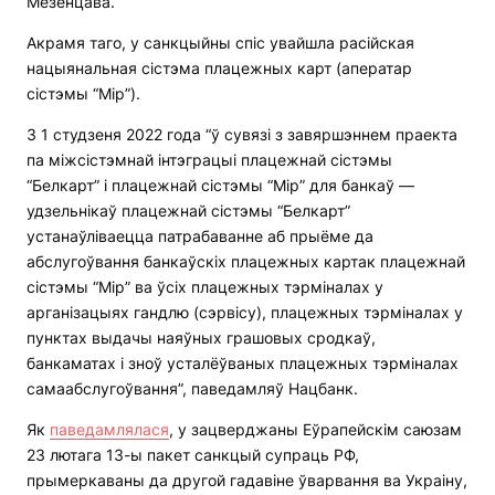
Мезенцава.
Акрамя таго, у санкцыйны спіс увайшла расійская
нацыянальная сістэма плацежных карт (аператар
сістэмы “Мір”).
З 1 студзеня 2022 года “ў сувязі з завяршэннем праекта
па міжсістэмнай інтэграцыі плацежнай сістэмы
“Белкарт” і плацежнай сістэмы “Мір” для банкаў —
удзельнікаў плацежнай сістэмы “Белкарт”
устанаўліваецца патрабаванне аб прыёме да
абслугоўвання банкаўскіх плацежных картак плацежнай
сістэмы “Мір” ва ўсіх плацежных тэрміналах у
арганізацыях гандлю (сэрвісу), плацежных тэрміналах у
пунктах выдачы наяўных грашовых сродкаў,
банкаматах і зноў усталёўваных плацежных тэрміналах
самаабслугоўвання”, паведамляў Нацбанк.
Як
паведамлялася
, у зацверджаны Еўрапейскім саюзам
23 лютага 13-ы пакет санкцый супраць РФ,
прымеркаваны да другой гадавіне ўварвання ва Украіну,