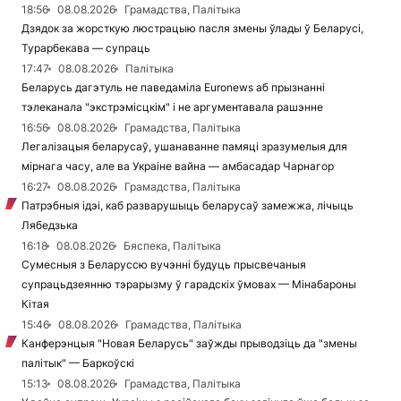
18:56
08.08.2026
Грамадства, Палітыка
Дзядок за жорсткую люстрацыю пасля змены ўлады ў Беларусі,
Турарбекава — супраць
17:47
08.08.2026
Палітыка
Беларусь дагэтуль не паведаміла Euronews аб прызнанні
тэлеканала "экстрэмісцкім" і не аргументавала рашэнне
16:56
08.08.2026
Грамадства, Палітыка
Легалізацыя беларусаў, ушанаванне памяці зразумелыя для
мірнага часу, але ва Украіне вайна — амбасадар Чарнагор
16:27
08.08.2026
Грамадства, Палітыка
Патрэбныя ідэі, каб разварушыць беларусаў замежжа, лічыць
Лябедзька
16:18
08.08.2026
Бяспека, Палітыка
Сумесныя з Беларуссю вучэнні будуць прысвечаныя
супрацьдзеянню тэрарызму ў гарадскіх ўмовах — Мінабароны
Кітая
15:46
08.08.2026
Грамадства, Палітыка
Канферэнцыя "Новая Беларусь" заўжды прыводзіць да "змены
палітык" — Баркоўскі
15:13
08.08.2026
Грамадства, Палітыка