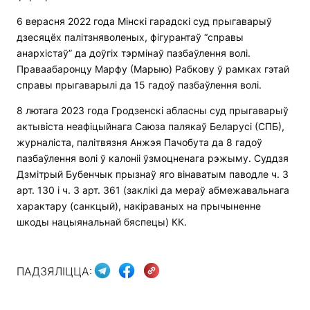
6 верасня 2022 года Мінскі гарадскі суд прыгаварыў
дзесяцёх палітзняволеных, фігурантаў “справы
анархістаў” да доўгіх тэрмінаў пазбаўлення волі.
Праваабаронцу Марфу (Марыю) Рабкову ў рамках гэтай
справы прыгаварылі да 15 гадоў пазбаўлення волі.
8 лютага 2023 года Гродзенскі абласны суд прыгаварыў
актывіста неафіцыйнага Саюза палякаў Беларусі (СПБ),
журналіста, палітвязня Анжэя Пачобута да 8 гадоў
пазбаўлення волі ў калоніі ўзмоцненага рэжыму. Суддзя
Дзмітрый Бубенчык прызнаў яго вінаватым паводле ч. 3
арт. 130 і ч. 3 арт. 361 (заклікі да мераў абмежавальнага
характару (санкцый), накіраваных на прычыненне
шкоды нацыянальнай бяспецы) КК.
ПАДЗЯЛІЦЦА: