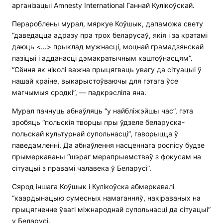
арганізацыі Amnesty International Ганнай Кулікоўскай.
Перароблены мурал, мяркуе Коўшык, дапаможа свету
“даведацца адразу пра трох беларусаў, якія і за кратамі
даюць <…> прыклад мужнасці, моцнай грамадзянскай
пазіцыі і адданасці дэмакратычным каштоўнасцям”.
“Сёння як ніколі важна прыцягваць увагу да сітуацыі ў
нашай краiне, выкарыстоўваючы для гэтага ўсе
магчымыя сродкі”, — падкрэсліла яна.
Мурал пачнуць абнаўляць “у найбліжэйшы час”, гэта
зробяць “польскія творцы пры ўдзеле беларуска-
польскай культурнай супольнасці”, гаворыцца ў
паведамленні. Да абнаўлення насценнага роспісу будзе
прымеркаваны “шэраг мерапрыемстваў з фокусам на
сітуацыі з правамі чалавека ў Беларусі”.
Сярод іншага Коўшык і Кулікоўска абмеркавалі
“каардынацыю сумесных намаганняў, накіраваных на
прыцягненне ўвагі міжнароднай супольнасці да сітуацыі”
у Беларусі.