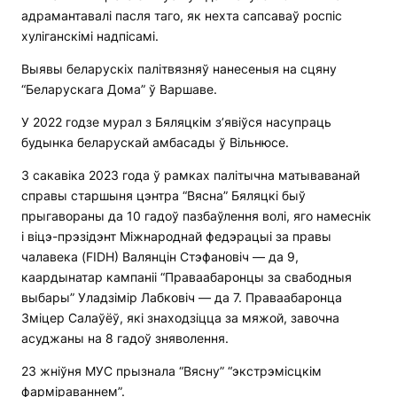
адрамантавалі пасля таго, як нехта сапсаваў роспіс
хуліганскімі надпісамі.
Выявы беларускіх палітвязняў нанесеныя на сцяну
“Беларускага Дома” ў Варшаве.
У 2022 годзе мурал з Бяляцкім з’явіўся насупраць
будынка беларускай амбасады ў Вільнюсе.
3 сакавіка 2023 года ў рамках палітычна матываванай
справы старшыня цэнтра “Вясна” Бяляцкі быў
прыгавораны да 10 гадоў пазбаўлення волі, яго намеснік
і віцэ-прэзідэнт Міжнароднай федэрацыі за правы
чалавека (FIDH) Валянцін Стэфановіч — да 9,
каардынатар кампаніі “Праваабаронцы за свабодныя
выбары” Уладзімір Лабковіч — да 7. Праваабаронца
Зміцер Салаўёў, які знаходзіцца за мяжой, завочна
асуджаны на 8 гадоў зняволення.
23 жніўня МУС прызнала “Вясну” “экстрэмісцкім
фарміраваннем”.