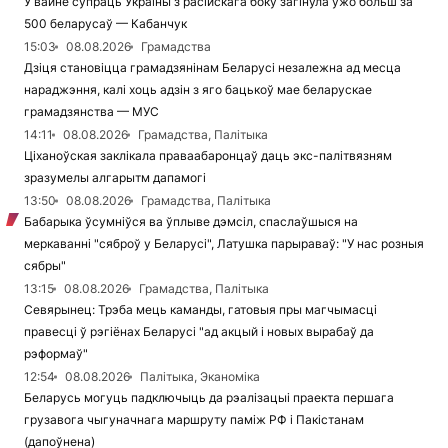
У вайне супраць Украіны з расійскага боку загінула ўжо больш за
500 беларусаў — Кабанчук
15:03
08.08.2026
Грамадства
Дзіця становіцца грамадзянінам Беларусі незалежна ад месца
нараджэння, калі хоць адзін з яго бацькоў мае беларускае
грамадзянства — МУС
14:11
08.08.2026
Грамадства, Палітыка
Ціханоўская заклікала праваабаронцаў даць экс-палітвязням
зразумелы алгарытм дапамогі
13:50
08.08.2026
Грамадства, Палітыка
Бабарыка ўсумніўся ва ўплыве дэмсіл, спаслаўшыся на
меркаванні "сяброў у Беларусі", Латушка парыраваў: "У нас розныя
сябры"
13:15
08.08.2026
Грамадства, Палітыка
Севярынец: Трэба мець каманды, гатовыя пры магчымасці
правесці ў рэгіёнах Беларусі "ад акцый і новых вырабаў да
рэформаў"
12:54
08.08.2026
Палітыка, Эканоміка
Беларусь могуць падключыць да рэалізацыі праекта першага
грузавога чыгуначнага маршруту паміж РФ і Пакістанам
(дапоўнена)