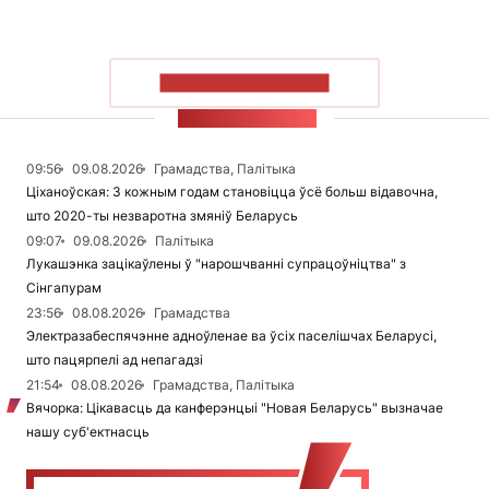
ПАКАЗАЦЬ БОЛЬШ
СТУЖКА НАВІН
09:56
09.08.2026
Грамадства, Палітыка
Ціханоўская: З кожным годам становіцца ўсё больш відавочна,
што 2020-ты незваротна змяніў Беларусь
09:07
09.08.2026
Палітыка
Лукашэнка зацікаўлены ў "нарошчванні супрацоўніцтва" з
Сінгапурам
23:56
08.08.2026
Грамадства
Электразабеспячэнне адноўленае ва ўсіх паселішчах Беларусі,
што пацярпелі ад непагадзі
21:54
08.08.2026
Грамадства, Палітыка
Вячорка: Цікавасць да канферэнцыі "Новая Беларусь" вызначае
нашу суб'ектнасць