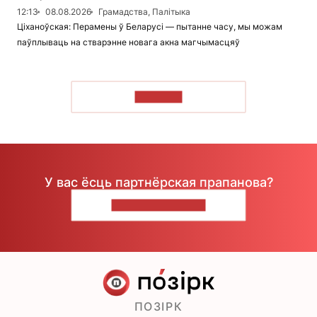
12:13
08.08.2026
Грамадства, Палітыка
Ціханоўская: Перамены ў Беларусі — пытанне часу, мы можам
паўплываць на стварэнне новага акна магчымасцяў
ЧЫТАЦЬ
У вас ёсць партнёрская прапанова?
НАПІШЫЦЕ НАМ
ПОЗІРК