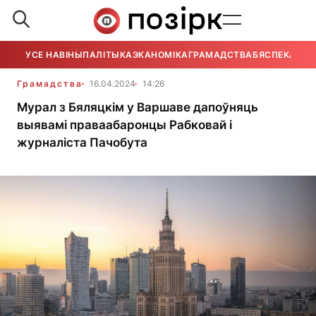
УСЕ НАВІНЫ
ПАЛІТЫКА
ЭКАНОМІКА
ГРАМАДСТВА
БЯСПЕКА
УСЕ
Грамадства
16.04.2024
14:26
Мурал з Бяляцкім у Варшаве дапоўняць
выявамі праваабаронцы Рабковай і
журналіста Пачобута