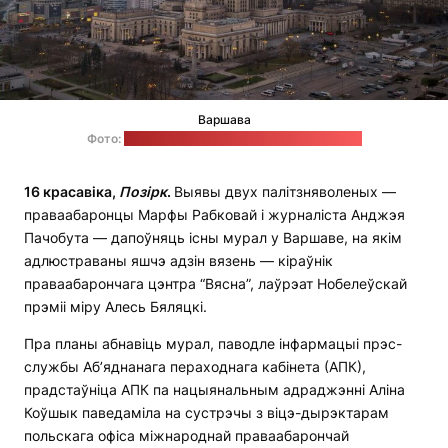
Варшава
Фото:
unsplash.com / Iwona Castiello d'Antonio
16 красавіка,
Позірк
.
Выявы двух палітзняволеных —
праваабаронцы Марфы Рабковай і журналіста Анджэя
Пачобута — дапоўняць існы мурал у Варшаве, на якім
адлюстраваны яшчэ адзін вязень — кіраўнік
праваабарончага цэнтра “Вясна”, лаўрэат Нобелеўскай
прэміі міру Алесь Бяляцкі.
Пра планы абнавіць мурал, паводле інфармацыі прэс-
службы Аб’яднанага пераходнага кабінета (АПК),
прадстаўніца АПК па нацыянальным адраджэнні Аліна
Коўшык паведаміла на сустрэчы з віцэ-дырэктарам
польскага офіса міжнароднай праваабарончай