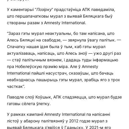
У каментарыі “
Позірку
” прадстаўніца АПК паведаміла,
што першапачатковы мурал з выявай Бяляцкага быў
створаны разам з Amnesty International.
“Зараз гэты мурал неактуальны, бо там напісана, што
Алесь Бяляцкі на свабодзе, — звярнула ўвагу палітык. —
Спачатку нашая ідэя была ў тым, каб гэты мурал
актуалізаваць, напісаць, што Алесь зноў — ужо другі раз
— стаў палітычным вязнем, і дадаць туды інфармацыю
пра Нобелеўскую прэмію міра. Але ў Amnesty
International пайшлі насустрач, сказаўшы, што бачаць
неабходнасць пашырыць гэты мурал, зрабіць яго з трох
часткак”.
Паводле слоў Коўшык, АПК спадзяецца, што мурал будзе
гатовы сёлета ўлетку.
У рамках кампаніі Amnesty International па напісанні
лістоў у абарону палітвязняў у 2012 годзе мурал з
выявай Бяляцкага з’явіўся ў Гданьску. У 2021-м яго