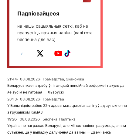
Падпісвайцеся
на нашы сацыяльныя сеткі, каб не
прапусціць важныя навіны (калі гэта
бяспечна для вас)
21:44
08.08.2026
Грамадства, Эканоміка
Беларусь мае патрэбу ў гіганцкай пенсійнай рэформе і пакуль да
яе зусім не гатовая — Львоўскі
20:13
08.08.2026
Грамадства
У Бялыніцкім раёне 22-гадовы матацыкліст загінуў ад сутыкнення
з грузавіком КамАЗ
19:20
08.08.2026
Бяспека, Палітыка
Украіна не пагражае Беларусі, але Мінск павінен разумець, з чым
сутыкнецца ў выпадку далучэння да вайны — Дземчанка