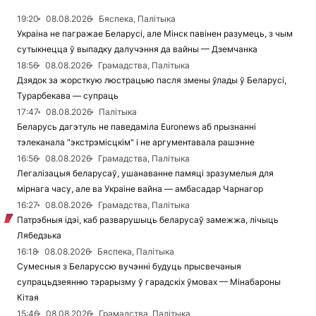
19:20
08.08.2026
Бяспека, Палітыка
Украіна не пагражае Беларусі, але Мінск павінен разумець, з чым
сутыкнецца ў выпадку далучэння да вайны — Дземчанка
18:56
08.08.2026
Грамадства, Палітыка
Дзядок за жорсткую люстрацыю пасля змены ўлады ў Беларусі,
Турарбекава — супраць
17:47
08.08.2026
Палітыка
Беларусь дагэтуль не паведаміла Euronews аб прызнанні
тэлеканала "экстрэмісцкім" і не аргументавала рашэнне
16:56
08.08.2026
Грамадства, Палітыка
Легалізацыя беларусаў, ушанаванне памяці зразумелыя для
мірнага часу, але ва Украіне вайна — амбасадар Чарнагор
16:27
08.08.2026
Грамадства, Палітыка
Патрэбныя ідэі, каб разварушыць беларусаў замежжа, лічыць
Лябедзька
16:18
08.08.2026
Бяспека, Палітыка
Сумесныя з Беларуссю вучэнні будуць прысвечаныя
супрацьдзеянню тэрарызму ў гарадскіх ўмовах — Мінабароны
Кітая
15:46
08.08.2026
Грамадства, Палітыка