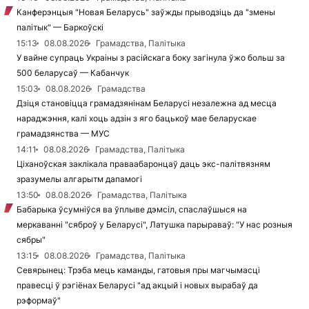
Канферэнцыя "Новая Беларусь" заўжды прыводзіць да "змены
палітык" — Баркоўскі
15:13
08.08.2026
Грамадства, Палітыка
У вайне супраць Украіны з расійскага боку загінула ўжо больш за
500 беларусаў — Кабанчук
15:03
08.08.2026
Грамадства
Дзіця становіцца грамадзянінам Беларусі незалежна ад месца
нараджэння, калі хоць адзін з яго бацькоў мае беларускае
грамадзянства — МУС
14:11
08.08.2026
Грамадства, Палітыка
Ціханоўская заклікала праваабаронцаў даць экс-палітвязням
зразумелы алгарытм дапамогі
13:50
08.08.2026
Грамадства, Палітыка
Бабарыка ўсумніўся ва ўплыве дэмсіл, спаслаўшыся на
меркаванні "сяброў у Беларусі", Латушка парыраваў: "У нас розныя
сябры"
13:15
08.08.2026
Грамадства, Палітыка
Севярынец: Трэба мець каманды, гатовыя пры магчымасці
правесці ў рэгіёнах Беларусі "ад акцый і новых вырабаў да
рэформаў"