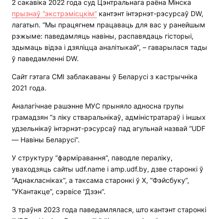
2 сакавіка 2022 года суд Цэнтральнага раёна Мінска
прызнаў “экстрэмісцкім”
кантэнт інтэрнэт-рэсурсаў DW,
лагатып. “Мы працягнем працаваць для вас у ранейшым
рэжыме: паведамляць навіны, распавядаць гісторыі,
здымаць відэа і дзяліцца аналітыкай”, – гаварылася тады
ў паведамленні DW.
Сайт гэтага СМІ заблакаваны ў Беларусі з кастрычніка
2021 года.
Аналагічнае рашэнне МУС прыняло адносна групы
грамадзян “з ліку стваральнікаў, адміністратараў і іншых
удзельнікаў інтэрнэт-рэсурсаў пад агульнай назвай “UDF
— Навіны Беларусі”.
У структуру “фарміравання”, паводле пераліку,
уваходзяць сайты udf.name і amp.udf.by, дзве старонкі ў
“Аднакласніках”, а таксама старонкі ў Х, “Фэйсбуку”,
“УКантакце”, сэрвісе “Дзэн”.
3 траўня 2023 года паведамлялася, што кантэнт старонкі