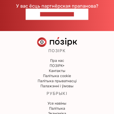
У вас ёсць партнёрская прапанова?
НАПІШЫЦЕ НАМ
ПОЗІРК
Пра нас
ПОЗІРК+
Кантакты
Палітыка cookie
Палітыка прыватнасці
Палажэнні і ўмовы
РУБРЫКІ
Усе навіны
Палітыка
Эканоміка