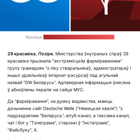
Крыніца:
сацсеткі DW, UDF (калаж — "Позірк")
29 красавіка,
Позірк
.
Міністэрства ўнутраных спраў 29
красавіка прызнала “экстрэмісцкім фарміраваннем”
групу грамадзян “з ліку стваральнікаў, адміністратараў і
іншых удзельнікаў інтэрнэт-рэсурсаў пад агульнай
назвай “DW Беларусь”. Адпаведная інфармацыя ўнесена
ў абноўлены пералік на сайце МУС.
Да “фарміравання”, на думку ведамства, маюць
дачыненне сайт Deutsche Welle (“Нямецкая хваля”) “з
падраздзелам “Беларусь”, ютуб-канал, а таксама канал,
чат і бот у “Тэлеграме”, старонкі ў “Інстаграме”,
“Фэйсбуку”, Х.