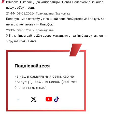
Вячорка: Цікавасць да канферэнцыі "Новая Беларусь" вызначае
нашу суб'ектнасць
21:44
08.08.2026
Грамадства, Эканоміка
Беларусь мае патрэбу ў гіганцкай пенсійнай рэформе і пакуль да
яе зусім не гатовая — Львоўскі
20:13
08.08.2026
Грамадства
У Бялыніцкім раёне 22-гадовы матацыкліст загінуў ад сутыкнення
з грузавіком КамАЗ
Падпісвайцеся
на нашы сацыяльныя сеткі, каб не
прапусціць важныя навіны (калі гэта
бяспечна для вас)