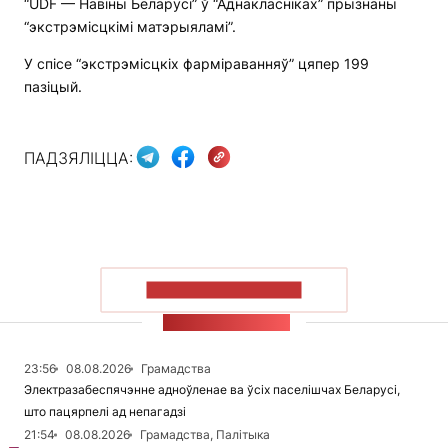
“UDF — Навіны Беларусі” ў “Аднакласніках” прызнаны
“экстрэмісцкімі матэрыяламі”.
У спісе “экстрэмісцкіх фарміраванняў” цяпер 199
пазіцый.
ПАДЗЯЛІЦЦА:
ПАКАЗАЦЬ БОЛЬШ
СТУЖКА НАВІН
23:56
08.08.2026
Грамадства
Электразабеспячэнне адноўленае ва ўсіх паселішчах Беларусі,
што пацярпелі ад непагадзі
21:54
08.08.2026
Грамадства, Палітыка