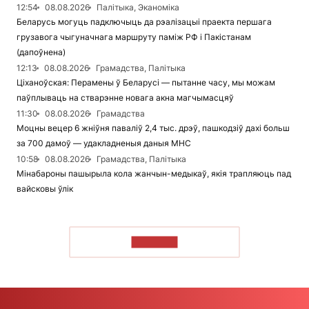
12:54
08.08.2026
Палітыка, Эканоміка
Беларусь могуць падключыць да рэалізацыі праекта першага
грузавога чыгуначнага маршруту паміж РФ і Пакістанам
(дапоўнена)
12:13
08.08.2026
Грамадства, Палітыка
Ціханоўская: Перамены ў Беларусі — пытанне часу, мы можам
паўплываць на стварэнне новага акна магчымасцяў
11:30
08.08.2026
Грамадства
Моцны вецер 6 жніўня паваліў 2,4 тыс. дрэў, пашкодзіў дахі больш
за 700 дамоў — удакладненыя даныя МНС
10:58
08.08.2026
Грамадства, Палітыка
Мінабароны пашырыла кола жанчын-медыкаў, якія трапляюць пад
вайсковы ўлік
ЧЫТАЦЬ