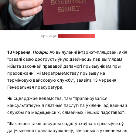
Крыніца:
Крыніца: viciebsk.cc
13 чэрвеня,
Позірк
.
Аб выяўленні інтэрнэт-пляцовак, якія
“хавалі сваю дэструктыўную дзейнасць пад выглядам
нібыта законнай прававой дапамогі прызыўнікам пры
праходжанні імі мерапрыемстваў прызыву на
тэрміновую вайсковую службу”, заявіла 13 чэрвеня
Генеральная пракуратура.
Як сцвярджае ведамства, там “прапаноўваліся
кансультатыўныя платныя паслугі па ўхіленні ад ваеннай
службы па медыцынскіх, сямейных і іншых падставах”.
“Фактычна такія рэсурсы падштурхоўвалі прызыўнікоў
да ўчынення правапарушэнняў, звязаных з ухіленнем ад