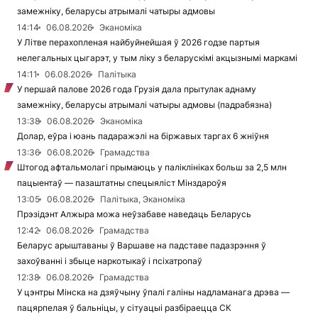
замежніку, беларусы атрымалі чатыры адмовы
14:14
06.08.2026
Эканоміка
У Літве перахопленая найбуйнейшая ў 2026 годзе партыя
нелегальных цыгарэт, у тым ліку з беларускімі акцызнымі маркамі
14:11
06.08.2026
Палітыка
У першай палове 2026 года Грузія дала прытулак аднаму
замежніку, беларусы атрымалі чатыры адмовы (падрабязна)
13:38
06.08.2026
Эканоміка
Долар, еўра і юань падаражэлі на біржавых таргах 6 жніўня
13:36
06.08.2026
Грамадства
Штогод афтальмолагі прымаюць у паліклініках больш за 2,5 млн
пацыентаў — пазаштатны спецыяліст Мінздароўя
13:05
06.08.2026
Палітыка, Эканоміка
Прэзідэнт Алжыра можа неўзабаве наведаць Беларусь
12:42
06.08.2026
Грамадства
Беларус арыштаваны ў Варшаве на падставе падазрэння ў
захоўванні і збыце наркотыкаў і псіхатропаў
12:38
06.08.2026
Грамадства
У цэнтры Мінска на дзяўчыну ўпалі галіны надламанага дрэва —
пацярпелая ў бальніцы, у сітуацыі разбіраецца СК