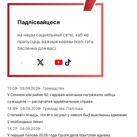
Падпісвайцеся
на нашы сацыяльныя сеткі, каб не
прапусціць важныя навіны (калі гэта
бяспечна для вас)
15:08
06.08.2026
Грамадства
У Сенненскім раёне 62-гадовая жанчына пагражала забіць
сужыцеля — распачатая крымінальная справа
14:49
06.08.2026
Грамадства, Палітыка
Статкевіч лічыць, что яго інсульт у няволі быў выкліканы адмоваю
ў неабходных леках
14:27
06.08.2026
У першай палове 2026 года Грузія дала прытулак аднаму