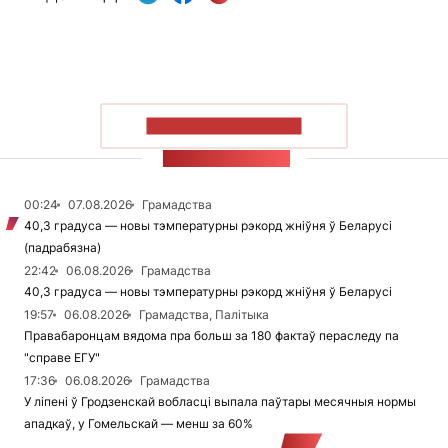
ПАКАЗАЦЬ БОЛЬШ
СТУЖКА НАВІН
00:24
07.08.2026
Грамадства
40,3 градуса — новы тэмпературны рэкорд жніўня ў Беларусі
(падрабязна)
22:42
06.08.2026
Грамадства
40,3 градуса — новы тэмпературны рэкорд жніўня ў Беларусі
19:57
06.08.2026
Грамадства, Палітыка
Правабаронцам вядома пра больш за 180 фактаў пераследу па
"справе ЕГУ"
17:36
06.08.2026
Грамадства
У ліпені ў Гродзенскай вобласці выпала паўтары месячныя нормы
ападкаў, у Гомельскай — менш за 60%