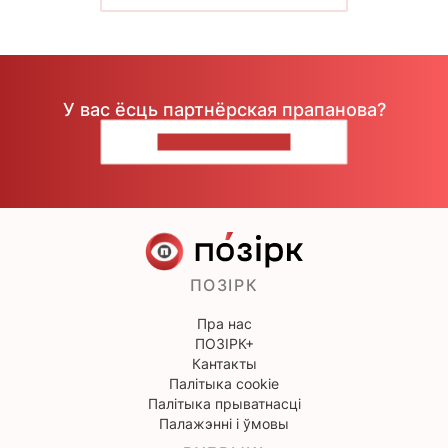
У вас ёсць партнёрская прапанова?
НАПІШЫЦЕ НАМ
ПОЗІРК
Пра нас
ПОЗІРК+
Кантакты
Палітыка cookie
Палітыка прыватнасці
Палажэнні і ўмовы