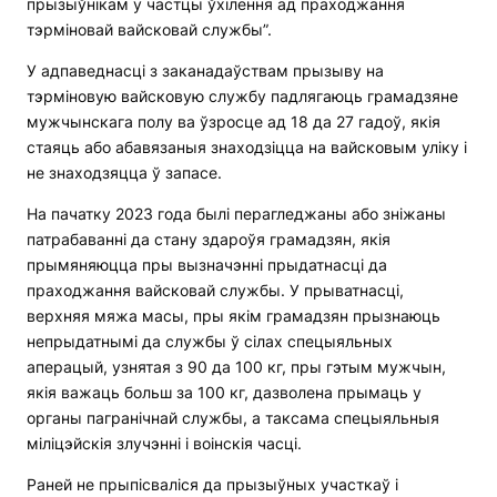
прызыўнікам у частцы ўхілення ад праходжання
тэрміновай вайсковай службы”.
У адпаведнасці з заканадаўствам прызыву на
тэрміновую вайсковую службу падлягаюць грамадзяне
мужчынскага полу ва ўзросце ад 18 да 27 гадоў, якія
стаяць або абавязаныя знаходзіцца на вайсковым уліку і
не знаходзяцца ў запасе.
На пачатку 2023 года былі перагледжаны або зніжаны
патрабаванні да стану здароўя грамадзян, якія
прымяняюцца пры вызначэнні прыдатнасці да
праходжання вайсковай службы. У прыватнасці,
верхняя мяжа масы, пры якім грамадзян прызнаюць
непрыдатнымі да службы ў сілах спецыяльных
аперацый, узнятая з 90 да 100 кг, пры гэтым мужчын,
якія важаць больш за 100 кг, дазволена прымаць у
органы пагранічнай службы, а таксама спецыяльныя
міліцэйскія злучэнні і воінскія часці.
Раней не прыпісваліся да прызыўных участкаў і