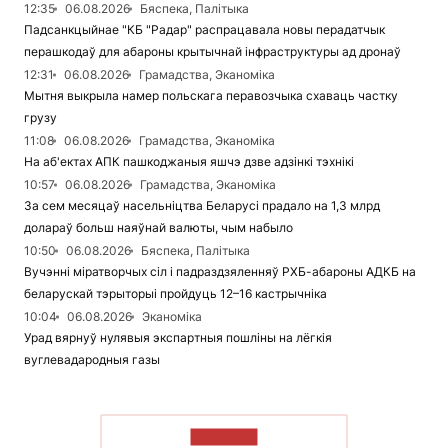
12:35
06.08.2026
Бяспека, Палітыка
Падсанкцыйнае "КБ "Радар" распрацавала новы перадатчык
перашкодаў для абароны крытычнай інфраструктуры ад дронаў
12:31
06.08.2026
Грамадства, Эканоміка
Мытня выкрыла намер польскага перавозчыка схаваць частку
грузу
11:08
06.08.2026
Грамадства, Эканоміка
На аб'ектах АПК пашкоджаныя яшчэ дзве адзінкі тэхнікі
10:57
06.08.2026
Грамадства, Эканоміка
За сем месяцаў насельніцтва Беларусі прадало на 1,3 млрд
долараў больш наяўнай валюты, чым набыло
10:50
06.08.2026
Бяспека, Палітыка
Вучэнні міратворчых сіл і падраздзяленняў РХБ-абароны АДКБ на
беларускай тэрыторыі пройдуць 12–16 кастрычніка
10:04
06.08.2026
Эканоміка
Урад вярнуў нулявыя экспартныя пошліны на лёгкія
вуглевадародныя газы
ЧЫТАЦЬ