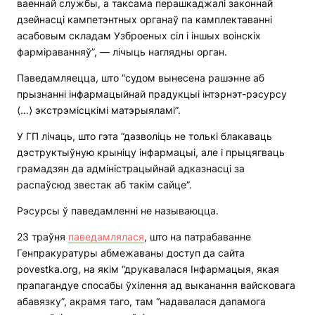
ваеннай службы, а таксама перашкаджалі законнай
дзейнасці кампетэнтных органаў па камплектаванні
асабовым складам Узброеных сіл і іншых воінскіх
фарміраванняў”, — лічыць наглядны орган.
Паведамляецца, што “судом вынесена рашэнне аб
прызнанні інфармацыйнай прадукцыі інтэрнэт-рэсурсу
⟨…⟩ экстрэмісцкімі матэрыяламі”.
У ГП лічаць, што гэта “дазволіць не толькі блакаваць
дэструктыўную крыніцу інфармацыі, але і прыцягваць
грамадзян да адміністрацыйнай адказнасці за
распаўсюд звестак аб такім сайце”.
Рэсурсы ў паведамленні не называюцца.
23 траўня
паведамлялася
, што на патрабаванне
Генпракуратуры абмежаваны доступ да сайта
povestka.org, на якім “друкавалася Інфармацыя, якая
прапагандуе спосабы ўхілення ад выканання вайсковага
абавязку”, акрамя таго, там “надавалася дапамога