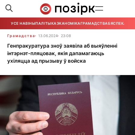
УСЕ НАВІНЫ
ПАЛІТЫКА
ЭКАНОМІКА
ГРАМАДСТВА
БЯСПЕКА
УСЕ
Грамадства
13.06.2024
23:08
Генпракуратура зноў заявіла аб выяўленні
інтэрнэт-пляцовак, якія дапамагаюць
ухіляцца ад прызыву ў войска