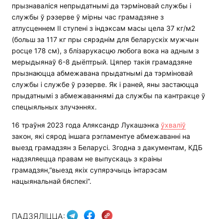
прызнаваліся непрыдатнымі да тэрміновай службы і
службы ў рэзерве ў мірны час грамадзяне з
атлусценнем II ступені з індэксам масы цела 37 кг/м2
(больш за 117 кг пры сярэднім для беларускіх мужчын
росце 178 см), з блізарукасцю любога вока на адным з
мерыдыянаў 6-8 дыёптрый. Цяпер такія грамадзяне
прызнаюцца абмежавана прыдатнымі да тэрміновай
службы і службе ў рэзерве. Як і раней, яны застаюцца
прыдатнымі з абмежаваннямі да службы па кантракце ў
спецыяльных злучэннях.
16 траўня 2023 года Аляксандр Лукашэнка
ўхваліў
закон, які сярод іншага рэгламентуе абмежаванні на
выезд грамадзян з Беларусі. Згодна з дакументам, КДБ
надзяляецца правам не выпускаць з краіны
грамадзян,”выезд якіх супярэчыць інтарэсам
нацыянальнай бяспекі”.
ПАДЗЯЛІЦЦА: