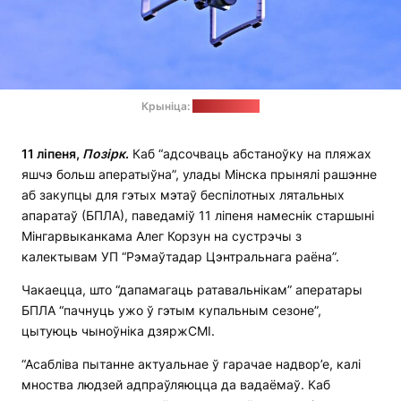
Крыніца:
pixabay.com
11 ліпеня,
Позірк
.
Каб “адсочваць абстаноўку на пляжах
яшчэ больш аператыўна”, улады Мінска прынялі рашэнне
аб закупцы для гэтых мэтаў беспілотных лятальных
апаратаў (БПЛА), паведаміў 11 ліпеня намеснік старшыні
Мінгарвыканкама Алег Корзун на сустрэчы з
калектывам УП “Рэмаўтадар Цэнтральнага раёна”.
Чакаецца, што “дапамагаць ратавальнікам” аператары
БПЛА “пачнуць ужо ў гэтым купальным сезоне”,
цытуюць чыноўніка дзяржСМІ.
“Асабліва пытанне актуальнае ў гарачае надвор’е, калі
мноства людзей адпраўляюцца да вадаёмаў. Каб