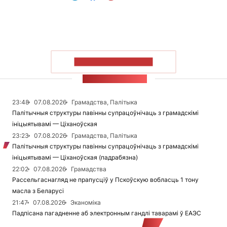
ПАКАЗАЦЬ БОЛЬШ
СТУЖКА НАВІН
23:48
07.08.2026
Грамадства, Палітыка
Палітычныя структуры павінны супрацоўнічаць з грамадскімі
ініцыятывамі — Ціханоўская
23:23
07.08.2026
Грамадства, Палітыка
Палітычныя структуры павінны супрацоўнічаць з грамадскімі
ініцыятывамі — Ціханоўская (падрабязна)
22:02
07.08.2026
Грамадства
Рассельгаснагляд не прапусціў у Пскоўскую вобласць 1 тону
масла з Беларусі
21:47
07.08.2026
Эканоміка
Падпісана пагадненне аб электронным гандлі таварамі ў ЕАЭС