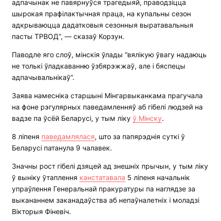
адпачынак не павярнуўся трагедыяй, праводзіцца
шырокая прафілактычная праца, на купальны сезон
адкрываюцца дадатковыя сезонныя выратавальныя
пасты ТРВОД”, — сказаў Корзун.
Паводле яго слоў, мінскія ўлады “вялікую ўвагу надаюць
не толькі ўладкаванню ўзбярэжжаў, але і бяспецы
адпачывальнікаў”.
Заява намесніка старшыні Мінгарвыканкама прагучала
на фоне рэгулярных паведамленняў аб гібелі людзей на
вадзе па ўсёй Беларусі, у тым ліку
ў Мінску
.
8 ліпеня
паведамлялася
, што за папярэднія суткі ў
Беларусі патанула 9 чалавек.
Значны рост гібелі дзяцей ад знешніх прычын, у тым ліку
ў выніку ўтаплення
канстатавала
5 ліпеня начальнік
упраўлення Генеральнай пракуратуры па наглядзе за
выкананнем заканадаўства аб непаўналетніх і моладзі
Вікторыя Фіневіч.