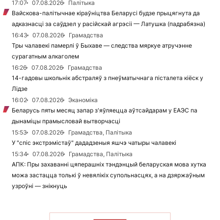
17:07
07.08.2026
Палітыка
Вайскова-палітычнае кіраўніцтва Беларусі будзе прыцягнута да
адказнасці за саўдзел у расійскай агрэсіі — Латушка (падрабязна)
16:43
07.08.2026
Грамадства
Тры чалавекі памерлі ў Быхаве — следства мяркуе атручэнне
сурагатным алкаголем
16:26
07.08.2026
Грамадства
14-гадовы школьнік абстраляў з пнеўматычнага пісталета кіёск у
Лідзе
16:02
07.08.2026
Эканоміка
Беларусь пяты месяц запар з'яўляецца аўтсайдарам у ЕАЭС па
дынаміцы прамысловай вытворчасці
15:53
07.08.2026
Грамадства, Палітыка
У "спіс экстрэмістаў" дададзеныя яшчэ чатыры чалавекі
15:34
07.08.2026
Грамадства, Палітыка
АПК: Пры захаванні цяперашніх тэндэнцый беларуская мова хутка
можа застацца толькі ў невялікіх супольнасцях, а на дзяржаўным
узроўні — знікнуць