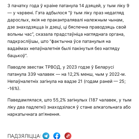
З пачатку года ў краіне патанула 14 дзяцей, у тым ліку 9
— у чэрвені. Гэта адбылося “ў тым ліку праз недагляд
дарослых, якія не пракантралявалі належным чынам,
дзе знаходзяцца іх дзеці, ці бяспечна праводзяць свой
вольны час”, сказала прадстаўніца нагляднага органа,
падкрэсліўшы, што “фактычна ўсе патанулыя на
вадаёмах непаўналетнія былі пакінутыя без нагляду
бацькоў”.
Паводле звестак ТРВОД, у 2023 годзе ў Беларусі
патанула 339 чалавек — на 12,2% менш, чым у 2022-м.
Непаўналетніх загінула на вадзе 21 (годам раней — 25;
-16%).
Паведамлялася, што 55,2% загінулых (187 чалавек, у тым
ліку два падлеткі) знаходзілася ў стане алкагольнага або
наркатычнага ап’янення.
ПАДЗЯЛІЦЦА: