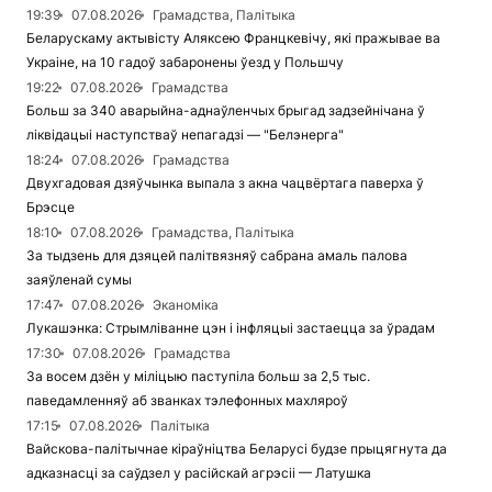
19:39
07.08.2026
Грамадства, Палітыка
Беларускаму актывісту Аляксею Францкевічу, які пражывае ва
Украіне, на 10 гадоў забаронены ўезд у Польшчу
19:22
07.08.2026
Грамадства
Больш за 340 аварыйна-аднаўленчых брыгад задзейнічана ў
ліквідацыі наступстваў непагадзі — "Белэнерга"
18:24
07.08.2026
Грамадства
Двухгадовая дзяўчынка выпала з акна чацвёртага паверха ў
Брэсце
18:10
07.08.2026
Грамадства, Палітыка
За тыдзень для дзяцей палітвязняў сабрана амаль палова
заяўленай сумы
17:47
07.08.2026
Эканоміка
Лукашэнка: Стрымліванне цэн і інфляцыі застаецца за ўрадам
17:30
07.08.2026
Грамадства
За восем дзён у міліцыю паступіла больш за 2,5 тыс.
паведамленняў аб званках тэлефонных махляроў
17:15
07.08.2026
Палітыка
Вайскова-палітычнае кіраўніцтва Беларусі будзе прыцягнута да
адказнасці за саўдзел у расійскай агрэсіі — Латушка