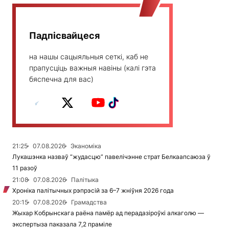
Падпісвайцеся
на нашы сацыяльныя сеткі, каб не
прапусціць важныя навіны (калі гэта
бяспечна для вас)
21:25
07.08.2026
Эканоміка
Лукашэнка назваў “жудасцю” павелічэнне страт Белкаапсаюза ў
11 разоў
21:08
07.08.2026
Палітыка
Хроніка палітычных рэпрэсій за 6–7 жніўня 2026 года
20:15
07.08.2026
Грамадства
Жыхар Кобрынскага раёна памёр ад перадазіроўкі алкаголю —
экспертыза паказала 7,2 праміле