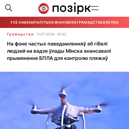
УСЕ НАВІНЫ
ПАЛІТЫКА
ЭКАНОМІКА
ГРАМАДСТВА
БЯСПЕКА
УСЕ
Грамадства
11.07.2024
20:52
На фоне частых паведамленняў аб гібелі
людзей на вадзе ўлады Мінска анансавалі
прымяненне БПЛА для кантролю пляжаў