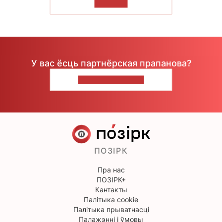
ЧЫТАЦЬ
У вас ёсць партнёрская прапанова?
НАПІШЫЦЕ НАМ
ПОЗІРК
Пра нас
ПОЗІРК+
Кантакты
Палітыка cookie
Палітыка прыватнасці
Палажэнні і ўмовы