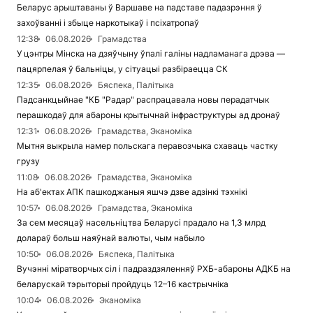
Беларус арыштаваны ў Варшаве на падставе падазрэння ў
захоўванні і збыце наркотыкаў і псіхатропаў
12:38
06.08.2026
Грамадства
У цэнтры Мінска на дзяўчыну ўпалі галіны надламанага дрэва —
пацярпелая ў бальніцы, у сітуацыі разбіраецца СК
12:35
06.08.2026
Бяспека, Палітыка
Падсанкцыйнае "КБ "Радар" распрацавала новы перадатчык
перашкодаў для абароны крытычнай інфраструктуры ад дронаў
12:31
06.08.2026
Грамадства, Эканоміка
Мытня выкрыла намер польскага перавозчыка схаваць частку
грузу
11:08
06.08.2026
Грамадства, Эканоміка
На аб'ектах АПК пашкоджаныя яшчэ дзве адзінкі тэхнікі
10:57
06.08.2026
Грамадства, Эканоміка
За сем месяцаў насельніцтва Беларусі прадало на 1,3 млрд
долараў больш наяўнай валюты, чым набыло
10:50
06.08.2026
Бяспека, Палітыка
Вучэнні міратворчых сіл і падраздзяленняў РХБ-абароны АДКБ на
беларускай тэрыторыі пройдуць 12–16 кастрычніка
10:04
06.08.2026
Эканоміка