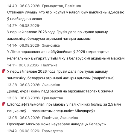
14:49
06.08.2026
Грамадства, Палітыка
Статкевіч лічыць, что яго інсульт у няволі быў выкліканы адмоваю
ў неабходных леках
14:27
06.08.2026
У першай палове 2026 года Грузія дала прытулак аднаму
замежніку, беларусы атрымалі чатыры адмовы
14:14
06.08.2026
Эканоміка
У Літве перахопленая найбуйнейшая ў 2026 годзе партыя
нелегальных цыгарэт, у тым ліку з беларускімі акцызнымі маркамі
14:11
06.08.2026
Палітыка
У першай палове 2026 года Грузія дала прытулак аднаму
замежніку, беларусы атрымалі чатыры адмовы (падрабязна)
13:38
06.08.2026
Эканоміка
Долар, еўра і юань падаражэлі на біржавых таргах 6 жніўня
13:36
06.08.2026
Грамадства
Штогод афтальмолагі прымаюць у паліклініках больш за 2,5 млн
пацыентаў — пазаштатны спецыяліст Мінздароўя
13:05
06.08.2026
Палітыка, Эканоміка
Прэзідэнт Алжыра можа неўзабаве наведаць Беларусь
12:42
06.08.2026
Грамадства