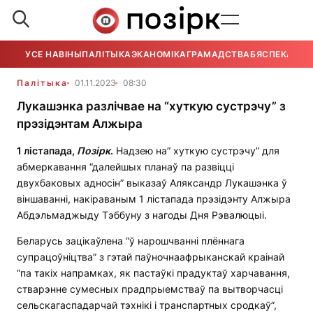
УСЕ НАВІНЫ
ПАЛІТЫКА
ЭКАНОМІКА
ГРАМАДСТВА
БЯСПЕКА
УСЕ
Палітыка
01.11.2023
08:30
Лукашэнка разлічвае на “хуткую сустрэчу” з
прэзідэнтам Алжыра
1 лістапада,
Позірк
.
Надзею на” хуткую сустрэчу” для
абмеркавання “далейшых планаў па развіцці
двухбаковых адносін” выказаў Аляксандр Лукашэнка ў
віншаванні, накіраваным 1 лістапада прэзідэнту Алжыра
Абдэльмаджыду Тэббуну з нагоды Дня Рэвалюцыі.
Беларусь зацікаўлена “ў нарошчванні плённага
супрацоўніцтва” з гэтай паўночнаафрыканскай краінай
“па такіх напрамках, як пастаўкі прадуктаў харчавання,
стварэнне сумесных прадпрыемстваў па вытворчасці
сельскагаспадарчай тэхнікі і транспартных сродкаў”,