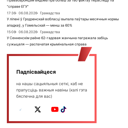
Правабаронцам вядома пра больш за 180 фактаў пераследу па
"справе ЕГУ"
17:36
06.08.2026
Грамадства
У ліпені ў Гродзенскай вобласці выпала паўтары месячныя нормы
ападкаў, у Гомельскай — менш за 60%
15:08
06.08.2026
Грамадства
У Сенненскім раёне 62-гадовая жанчына пагражала забіць
сужыцеля — распачатая крымінальная справа
Падпісвайцеся
на нашы сацыяльныя сеткі, каб не
прапусціць важныя навіны (калі гэта
бяспечна для вас)