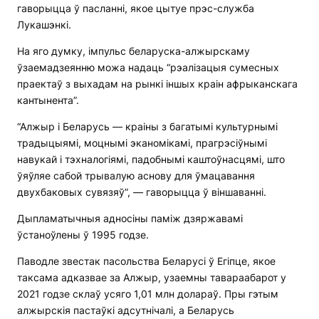
гаворыцца ў пасланні, якое цытуе прэс-служба
Лукашэнкі.
На яго думку, імпульс беларуска-алжырскаму
ўзаемадзеянню можа надаць “рэалізацыя сумесных
праектаў з выхадам на рынкі іншых краін афрыканскага
кантынента”.
“Алжыр і Беларусь — краіны з багатымі культурнымі
традыцыямі, моцнымі эканомікамі, прагрэсіўнымі
навукай і тэхналогіямі, падобнымі каштоўнасцямі, што
ўяўляе сабой трывалую аснову для ўмацавання
двухбаковых сувязяў”, — гаворыцца ў віншаванні.
Дыпламатычныя адносіны паміж дзяржавамі
ўстаноўлены ў 1995 годзе.
Паводле звестак пасольства Беларусі ў Егіпце, якое
таксама адказвае за Алжыр, узаемны тавараабарот у
2021 годзе склаў усяго 1,01 млн долараў. Пры гэтым
алжырскія пастаўкі адсутнічалі, а Беларусь