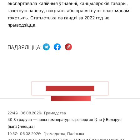
экспартавала калійныя ўгнаенні, канцылярскія тавары,
газетную паперу, пакрыты або прасякнуты пластмасамі
тэкстыль. Статыстыка па гандлі за 2022 год не
прыводзіцца.
ПАДЗЯЛІЦЦА:
ПАКАЗАЦЬ БОЛЬШ
СТУЖКА НАВІН
22:42
06.08.2026
Грамадства
40,3 градуса — новы тэмпературны рэкорд жніўня ў Беларусі
(дапаўняецца)
19:57
06.08.2026
Грамадства, Палітыка