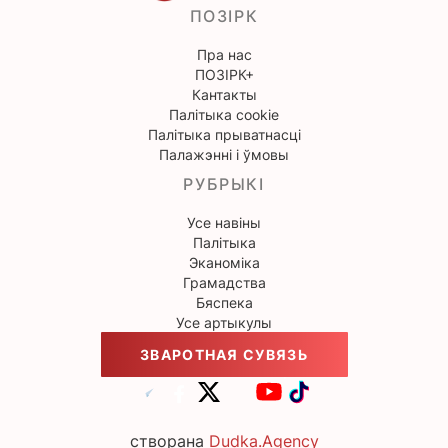
ПОЗІРК
Пра нас
ПОЗІРК+
Кантакты
Палітыка cookie
Палітыка прыватнасці
Палажэнні і ўмовы
РУБРЫКІ
Усе навіны
Палітыка
Эканоміка
Грамадства
Бяспека
Усе артыкулы
ЗВАРОТНАЯ СУВЯЗЬ
створана
Dudka.Agency