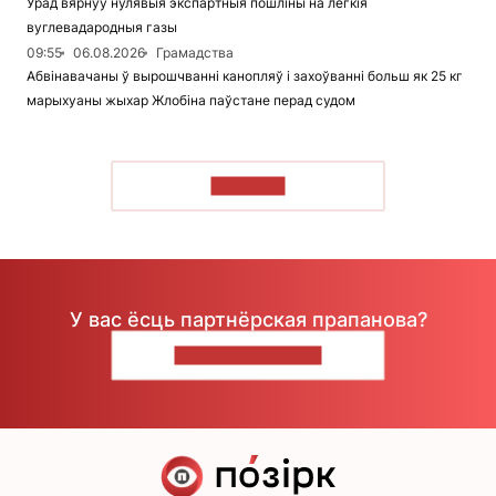
Урад вярнуў нулявыя экспартныя пошліны на лёгкія
вуглевадародныя газы
09:55
06.08.2026
Грамадства
Абвінавачаны ў вырошчванні канопляў і захоўванні больш як 25 кг
марыхуаны жыхар Жлобіна паўстане перад судом
ЧЫТАЦЬ
У вас ёсць партнёрская прапанова?
НАПІШЫЦЕ НАМ