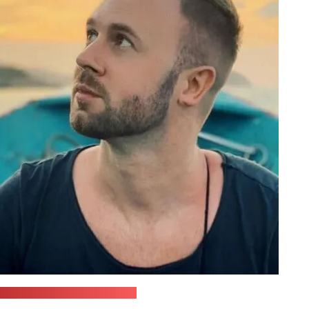
Андрэя Гнёта ў "Інстаграме"