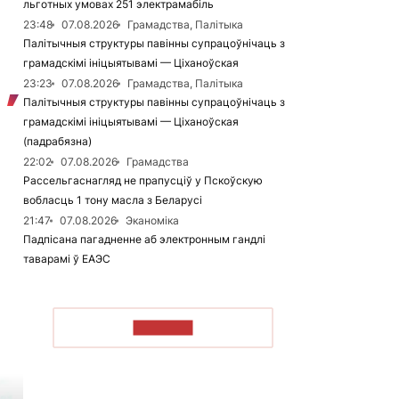
льготных умовах 251 электрамабіль
23:48
07.08.2026
Грамадства, Палітыка
Палітычныя структуры павінны супрацоўнічаць з
грамадскімі ініцыятывамі — Ціханоўская
23:23
07.08.2026
Грамадства, Палітыка
Палітычныя структуры павінны супрацоўнічаць з
грамадскімі ініцыятывамі — Ціханоўская
(падрабязна)
22:02
07.08.2026
Грамадства
Рассельгаснагляд не прапусціў у Пскоўскую
вобласць 1 тону масла з Беларусі
21:47
07.08.2026
Эканоміка
Падпісана пагадненне аб электронным гандлі
таварамі ў ЕАЭС
ЧЫТАЦЬ