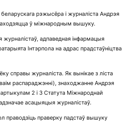
беларускага рэжысёра і журналіста Андрэя
 знаходзяцца ў міжнародным вышуку.
 журналістаў, адпаведная інфармацыя
ратарыята Інтэрпола на адрас прадстаўніцтва
ку справы журналіста. Як вынікае з ліста
ваім распараджэнні), знаходжанне Андрэя
 артыкулам 2 і 3 Статута Міжнароднай
 адзначае асацыяцыя журналістаў.
ол праводзіць праверку падстаў вышуку