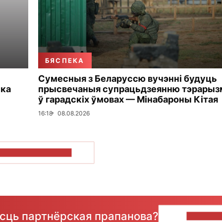
БЯСПЕКА
Сумесныя з Беларуссю вучэнні будуць
ька
прысвечаныя супрацьдзеянню тэрарыз
ў гарадскіх ўмовах — Мінабароны Кітая
16:18
08.08.2026
ПАКАЗАЦЬ БОЛЬШ
ёсць партнёрская прапанова?
НАПІШЫ