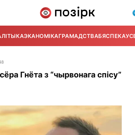
АЛІТЫКА
ЭКАНОМІКА
ГРАМАДСТВА
БЯСПЕКА
УС
48
ёра Гнёта з “чырвонага спісу”