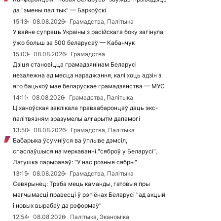
да "змены палітык" — Баркоўскі
15:13
08.08.2026
Грамадства, Палітыка
У вайне супраць Украіны з расійскага боку загінула
ўжо больш за 500 беларусаў — Кабанчук
15:03
08.08.2026
Грамадства
Дзіця становіцца грамадзянінам Беларусі
незалежна ад месца нараджэння, калі хоць адзін з
яго бацькоў мае беларускае грамадзянства — МУС
14:11
08.08.2026
Грамадства, Палітыка
Ціханоўская заклікала праваабаронцаў даць экс-
палітвязням зразумелы алгарытм дапамогі
13:50
08.08.2026
Грамадства, Палітыка
Бабарыка ўсумніўся ва ўплыве дэмсіл,
спаслаўшыся на меркаванні "сяброў у Беларусі",
Латушка парыраваў: "У нас розныя сябры"
13:15
08.08.2026
Грамадства, Палітыка
Севярынец: Трэба мець каманды, гатовыя пры
магчымасці правесці ў рэгіёнах Беларусі "ад акцый
і новых вырабаў да рэформаў"
12:54
08.08.2026
Палітыка, Эканоміка