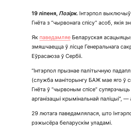
19 ліпеня,
Позірк
.
Інтэрпол выключыў 
Гнёта з “чырвонага спісу” асоб, якія
Як
паведамляе
Беларуская асацыяцыя
змяшчаецца ў лісце Генеральнага сак
Еўрасаюза ў Сербіі.
“Інтэрпол прызнае палітычную падаплё
(служба маніторынгу БАЖ мае яго ў с
Гнёта ў “чырвоным спісе” супярэчыць
арганізацыі крымінальнай паліцыі”, —
29 лютага паведамлялася, што Інтэрп
рэжысёра беларускім уладамі.