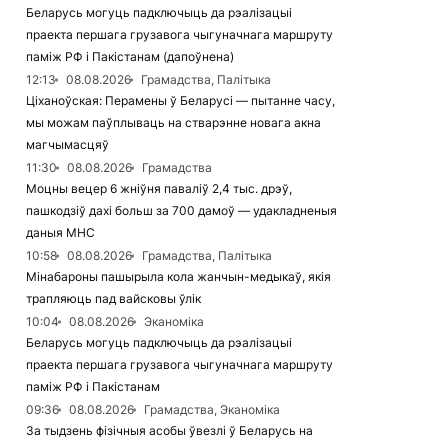
Беларусь могуць падключыць да рэалізацыі
праекта першага грузавога чыгуначнага маршруту
паміж РФ і Пакістанам (дапоўнена)
12:13
08.08.2026
Грамадства, Палітыка
Ціханоўская: Перамены ў Беларусі — пытанне часу,
мы можам паўплываць на стварэнне новага акна
магчымасцяў
11:30
08.08.2026
Грамадства
Моцны вецер 6 жніўня паваліў 2,4 тыс. дрэў,
пашкодзіў дахі больш за 700 дамоў — удакладненыя
даныя МНС
10:58
08.08.2026
Грамадства, Палітыка
Мінабароны пашырыла кола жанчын-медыкаў, якія
трапляюць пад вайсковы ўлік
10:04
08.08.2026
Эканоміка
Беларусь могуць падключыць да рэалізацыі
праекта першага грузавога чыгуначнага маршруту
паміж РФ і Пакістанам
09:36
08.08.2026
Грамадства, Эканоміка
За тыдзень фізічныя асобы ўвезлі ў Беларусь на