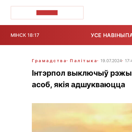
ПОЗІРК+
УСЕ НАВІНЫ
П
МІНСК 18:17
Грамадства
Палітыка
19.07.2024
17:
Інтэрпол выключыў рэжыс
асоб, якія адшукваюцца