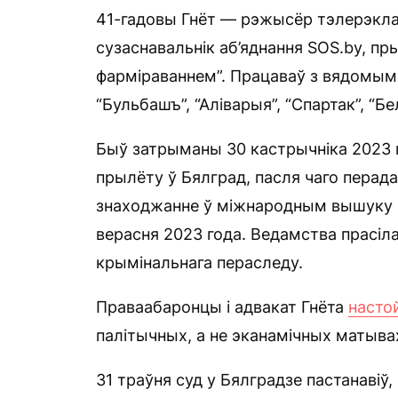
41-гадовы Гнёт — рэжысёр тэлерэклам
сузаснавальнік аб’яднання SOS.by, пр
фарміраваннем”. Працаваў з вядомымі 
“Бульбашъ”, “Аліварыя”, “Спартак”, “Бе
Быў затрыманы 30 кастрычніка 2023 
прылёту ў Бялград, пасля чаго пера
знаходжанне ў міжнародным вышуку н
верасня 2023 года. Ведамства прасіл
крымінальнага пераследу.
Праваабаронцы і адвакат Гнёта
насто
палітычных, а не эканамічных матывах
31 траўня суд у Бялградзе пастанавіў