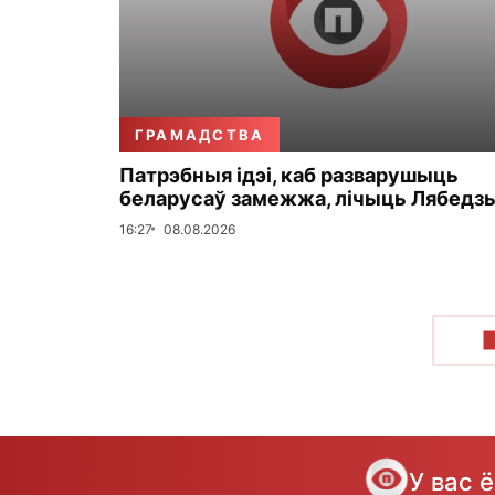
ГРАМАДСТВА
Патрэбныя ідэі, каб разварушыць
беларусаў замежжа, лічыць Лябедз
16:27
08.08.2026
У вас 