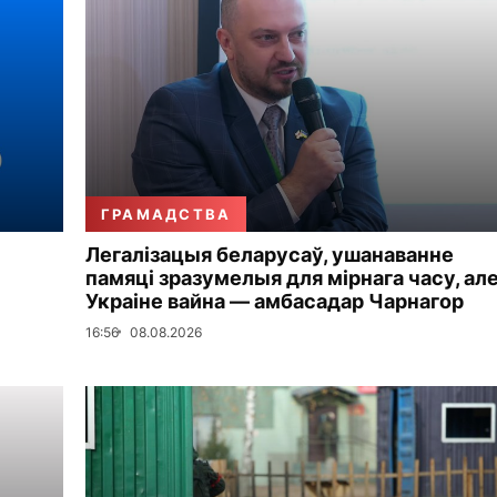
ГРАМАДСТВА
Легалізацыя беларусаў, ушанаванне
памяці зразумелыя для мірнага часу, але
Украіне вайна — амбасадар Чарнагор
16:56
08.08.2026