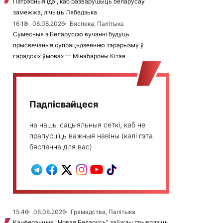
Патрэбныя ідэі, каб разварушыць беларусаў
замежжа, лічыць Лябедзька
16:18
08.08.2026
Бяспека, Палітыка
Сумесныя з Беларуссю вучэнні будуць
прысвечаныя супрацьдзеянню тэрарызму ў
гарадскіх ўмовах — Мінабароны Кітая
Падпісвайцеся
на нашы сацыяльныя сеткі, каб не
прапусціць важныя навіны (калі гэта
бяспечна для вас)
15:46
08.08.2026
Грамадства, Палітыка
Канферэнцыя "Новая Беларусь" заўжды прыводзіць