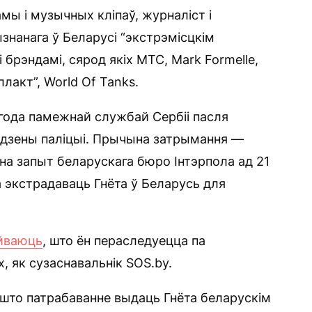
ы і музычных кліпаў, журналіст і
ызнанага ў Беларусі “экстрэмісцкім
брэндамі, сярод якіх МТС, Mark Formelle,
ллакт”, World Of Tanks.
года памежнай службай Сербіі пасля
дадзены паліцыі. Прычына затрымання —
а запыт беларускага бюро Інтэрпола ад 21
а экстрадаваць Гнёта ў Беларусь для
йваюць
, што ён пераследуецца па
, як сузаснавальнік SOS.by.
, што патрабаванне выдаць Гнёта беларускім