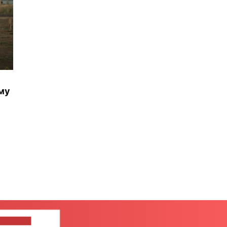
му
ЦЕ НАМ