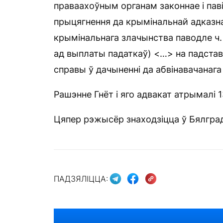
праваахоўным органам законнае і паві
прыцягнення да крымінальнай адказнас
крымінальнага злачынства паводле ч. 
ад выплаты падаткаў) <…> на падстав
справы ў дачыненні да абвінавачанага 
Рашэнне Гнёт і яго адвакат атрымалі 1
Цяпер рэжысёр знаходзіцца ў Бялгра
ПАДЗЯЛІЦЦА: