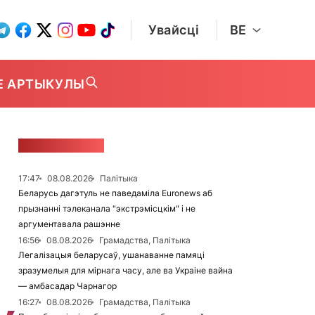
Увайсці
BE
Е АРТЫКУЛЫ
СТУЖКА НАВІН
17:47
08.08.2026
Палітыка
Беларусь дагэтуль не паведаміла Euronews аб
прызнанні тэлеканала "экстрэмісцкім" і не
аргументавала рашэнне
16:56
08.08.2026
Грамадства, Палітыка
Легалізацыя беларусаў, ушанаванне памяці
зразумелыя для мірнага часу, але ва Украіне вайна
— амбасадар Чарнагор
16:27
08.08.2026
Грамадства, Палітыка