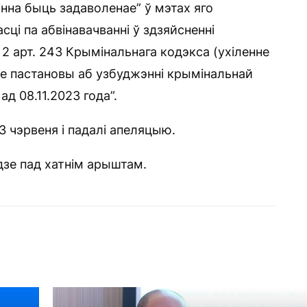
нна быць задаволенае” ў мэтах яго
ці па абвінавачванні ў здзяйсненні
2 арт. 243 Крымінальнага кодэкса (ухіленне
е пастановы аб узбуджэнні крымінальнай
ад 08.11.2023 года”.
3 чэрвеня і падалі апеляцыю.
дзе пад хатнім арыштам.