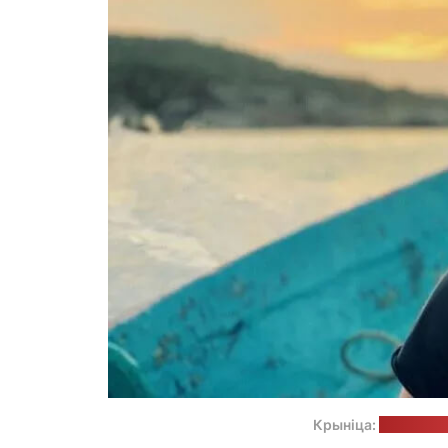
Крыніца:
старонка 