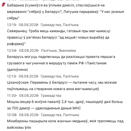
Бабарыка ўсумніўся ва ўплыве дэмсіл, спаслаўшыся на
меркаванні "сяброў у Беларусі", Латушка парыраваў: "У нас розныя
сябры"
13:15
08.08.2026
Грамадства, Палітыка
Севярынец: Трэба мець каманды, гатовыя пры магчымасці
правесці ў рэгіёнах Беларусі "ад акцый і новых вырабаў да
рэформаў"
12:54
08.08.2026
Палітыка, Эканоміка
Беларусь могуць падключыць да рэалізацыі праекта першага
грузавога чыгуначнага маршруту паміж РФ і Пакістанам
(дапоўнена)
12:13
08.08.2026
Грамадства, Палітыка
Ціханоўская: Перамены ў Беларусі — пытанне часу, мы можам
паўплываць на стварэнне новага акна магчымасцяў
11:30
08.08.2026
Грамадства
Моцны вецер 6 жніўня паваліў 2,4 тыс. дрэў, пашкодзіў дахі больш
за 700 дамоў — удакладненыя даныя МНС
10:58
08.08.2026
Грамадства, Палітыка
Мінабароны пашырыла кола жанчын-медыкаў, якія трапляюць пад
вайсковы ўлік