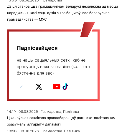
15:03
08.08.2026
Грамадства
Дзіця становіцца грамадзянінам Беларусі незалежна ад месца
нараджэння, калі хоць адзін з яго бацькоў мае беларускае
грамадзянства — МУС
Падпісвайцеся
на нашы сацыяльныя сеткі, каб не
прапусціць важныя навіны (калі гэта
бяспечна для вас)
14:11
08.08.2026
Грамадства, Палітыка
Ціханоўская заклікала праваабаронцаў даць экс-палітвязням
зразумелы алгарытм дапамогі
13:50
08.08.2026
Грамадства, Палітыка