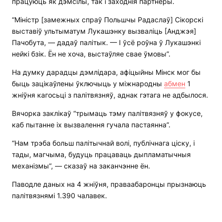
працуюць як дэмсілы, так і заходнія партнёры.
“Міністр [замежных спраў Польшчы Радаслаў] Сікорскі
выставіў ультыматум Лукашэнку вызваліць [Анджэя]
Пачобута, — дадаў палітык. — І ўсё роўна ў Лукашэнкі
нейкі бзік. Ён не хоча, выстаўляе свае ўмовы”.
На думку дарадцы дэмлідара, афіцыйны Мінск мог бы
быць зацікаўлены ўключыць у міжнародны
абмен
1
жніўня кагосьці з палітвязняў, аднак гэтага не адбылося.
Вячорка заклікаў “трымаць тэму палітвязняў у фокусе,
каб пытанне іх вызвалення гучала пастаянна”.
“Нам трэба больш палітычнай волі, публічнага ціску, і
тады, магчыма, будуць працаваць дыпламатычныя
механізмы”, — сказаў на заканчэнне ён.
Паводле даных на 4 жніўня, праваабаронцы прызнаюць
палітвязнямі 1.390 чалавек.