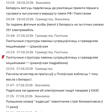
10:04
08.08.2026
Эканоміка
Беларусь могуць падключыць да рэалізацыі праекта першага
грузавога чыгуначнага маршруту паміж РФ і Пакістанам
09:36
08.08.2026
Грамадства, Эканоміка
За тыдзень фізічныя асобы ўвезлі ў Беларусь на льготных умовах
251 электрамабіль
23:48
07.08.2026
Грамадства, Палітыка
Палітычныя структуры павінны супрацоўнічаць з грамадскімі
ініцыятывамі — Ціханоўская
23:23
07.08.2026
Грамадства, Палітыка
Палітычныя структуры павінны супрацоўнічаць з грамадскімі
ініцыятывамі — Ціханоўская (падрабязна)
22:02
07.08.2026
Грамадства
Рассельгаснагляд не прапусціў у Пскоўскую вобласць 1 тону
масла з Беларусі
21:47
07.08.2026
Эканоміка
Падпісана пагадненне аб электронным гандлі таварамі ў ЕАЭС
21:25
07.08.2026
Эканоміка
Лукашэнка назваў “жудасцю” павелічэнне страт Белкаапсаюза ў
11 разоў