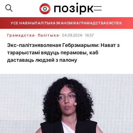
УСЕ НАВІНЫ
ПАЛІТЫКА
ЭКАНОМІКА
ГРАМАДСТВА
БЯСПЕКА
УСЕ
Грамадства
Палітыка
04.08.2024
16:57
Экс-палітзняволеная Гебрэмарыям: Нават з
тэрарыстамі вядуць перамовы, каб
даставаць людзей з палону