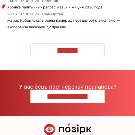
21:08
07.08.2026
Палітыка
Хроніка палітычных рэпрэсій за 6–7 жніўня 2026 года
20:15
07.08.2026
Грамадства
Жыхар Кобрынскага раёна памёр ад перадазіроўкі алкаголю —
экспертыза паказала 7,2 праміле
ЧЫТАЦЬ
У вас ёсць партнёрская прапанова?
НАПІШЫЦЕ НАМ