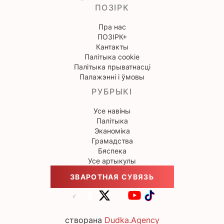
ПОЗІРК
Пра нас
ПОЗІРК+
Кантакты
Палітыка cookie
Палітыка прыватнасці
Палажэнні і ўмовы
РУБРЫКІ
Усе навіны
Палітыка
Эканоміка
Грамадства
Бяспека
Усе артыкулы
ЗВАРОТНАЯ СУВЯЗЬ
створана
Dudka.Agency