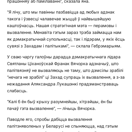
прашэнняў аб памілаванні”, сказала яна.
“Я лічу, што мы павінны пазбавіцца ад любых адзнак
такога і ўзвесці чалавечае жыццё ў найвышэйшую
каштоўнасць. Нашая стратэгічная мэта — перамовы і
вызваленне. Менавіта гэтым зараз трэба займацца нам
як дэмакратычнай супольнасці, так і лідэрам, у якіх ёсць
сувязі з Захадам і палітыкамі”, — склала Гебрэмарыям.
У сваю чаргу галоўны дарадца дэмакратычнага лідара
Святланы Ціханоўскай Франак Вячорка адзначыў, што
палітвязняў не вызваляюць не таму, што дэмсілы зрабілі
“нечага не зрабілі” ці Захад супраць іх вызвалення, а з-за
нежадання Аляксандра Лукашэнкі прадэманстраваць
слабасць.
“Калі б ён быў крыху разумнейшы, хітрэйшы, ён бы
пачаў гэта вызваленне”, — лічыць Вячорка.
Паводле яго, спробы дабіцца вызвалення
палітзняволеных у Беларусі не спыняюцца, над гэтым