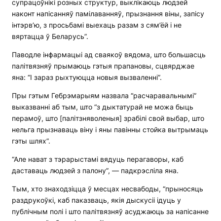
супрацоўнікі розных структур, выклікаюць людзей
наконт напісанняў памілаванняў, прызнання віны, запісу
інтэрв’ю, з просьбамі выехаць разам з сям’ёй і не
вяртацца ў Беларусь”.
Паводле інфармацыі ад сваякоў вядома, што большасць
палітвязняў прымаюць гэтыя прапановы, сцвярджае
яна: “І зараз рыхтуюцца новыя вызваленні”.
Пры гэтым Гебрэмарыям назвала “расчаравальнымі”
выказванні аб тым, што “з дыктатурай не можа быць
перамоў, што [палітзняволеныя] зрабілі свой выбар, што
нельга прызнаваць віну і яны павінны стойка вытрымаць
гэты шлях”.
“Але нават з тэрарыстамі вядуць перагаворы, каб
даставаць людзей з палону”, — падкрэсліла яна.
Тым, хто знаходзіцца ў месцах несвабоды, “прыносяць
раздрукоўкі, каб паказваць, якія дыскусіі ідуць у
публічным полі і што палітвязняў асуджаюць за напісанне