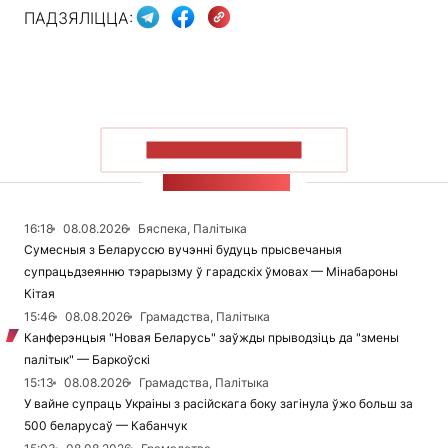
ПАДЗЯЛІЦЦА:
ПАКАЗАЦЬ БОЛЬШ
СТУЖКА НАВІН
16:18
08.08.2026
Бяспека, Палітыка
Сумесныя з Беларуссю вучэнні будуць прысвечаныя
супрацьдзеянню тэрарызму ў гарадскіх ўмовах — Мінабароны
Кітая
15:46
08.08.2026
Грамадства, Палітыка
Канферэнцыя "Новая Беларусь" заўжды прыводзіць да "змены
палітык" — Баркоўскі
15:13
08.08.2026
Грамадства, Палітыка
У вайне супраць Украіны з расійскага боку загінула ўжо больш за
500 беларусаў — Кабанчук