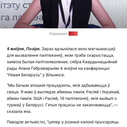
Скрыншот
відэа
4 жніўня,
Позірк
.
Зараз адчынілася акно магчымасцяў
для вызвалення палітвязняў, якім трэба скарыстацца,
заявіла былая палітзняволеная, сябра Каардынацыйнай
рады Алана Гебрэмарыям 4 жніўня на канферэнцыі
“Новая Беларусь” у Вільнюсе.
“Мы бачым апошнія прэцэдэнты, якія адбываюцца ў
свеце. Я маю ў выглядзе абмены паміж Расіяй і Украінай,
абмен паміж ЗША і Расіяй, 19 палітвязняў, якія выйшлі з
турмаў у Беларусі. Гэтыя працэсы не заканчваюцца”, —
сказала яна.
Паводле актывісткі, “цяпер у розныя калоніі прыходзяць