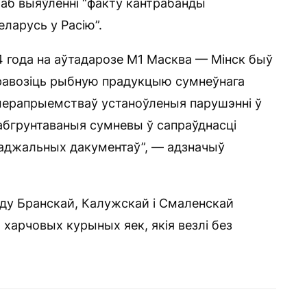
аб выяўленні “факту кантрабанды
ларусь у Расію”.
24 года на аўтадарозе М1 Масква — Мінск быў
еравозіць рыбную прадукцыю сумнеўнага
 мерапрыемстваў устаноўленыя парушэнні ў
абгрунтаваныя сумневы ў сапраўднасці
аджальных дакументаў”, — адзначыў
яду Бранскай, Калужскай і Смаленскай
 харчовых курыных яек, якія везлі без