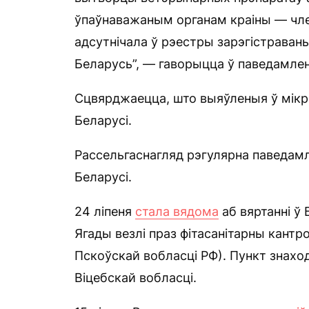
ўпаўнаважаным органам краіны — член
адсутнічала ў рэестры зарэгістраван
Беларусь”, — гаворыцца ў паведамлен
Сцвярджаецца, што выяўленыя ў мік
Беларусі.
Рассельгаснагляд рэгулярна паведамл
Беларусі.
24 ліпеня
стала вядома
аб вяртанні ў
Ягады везлі праз фітасанітарны кант
Пскоўскай вобласці РФ). Пункт знахо
Віцебскай вобласці.