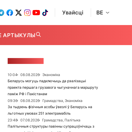
Увайсці
BE
Е АРТЫКУЛЫ
СТУЖКА НАВІН
10:04
08.08.2026
Эканоміка
Беларусь могуць падключыць да рэалізацыі
праекта першага грузавога чыгуначнага маршруту
паміж РФ і Пакістанам
09:36
08.08.2026
Грамадства, Эканоміка
За тыдзень фізічныя асобы ўвезлі ў Беларусь на
льготных умовах 251 электрамабіль
23:48
07.08.2026
Грамадства, Палітыка
Палітычныя структуры павінны супрацоўнічаць з