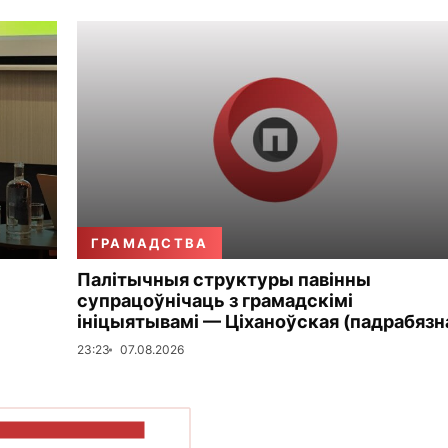
ГРАМАДСТВА
Палітычныя структуры павінны
супрацоўнічаць з грамадскімі
ініцыятывамі — Ціханоўская (падрабязн
23:23
07.08.2026
ПАКАЗАЦЬ БОЛЬШ