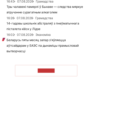
16:43
07.08.2026
Грамадства
Тры чалавекі памерлі ў Быхаве — следства мяркуе
атручэнне сурагатным алкаголем
16:26
07.08.2026
Грамадства
14-гадовы школьнік абстраляў з пнеўматычнага
пісталета кіёск у Лідзе
16:02
07.08.2026
Эканоміка
Беларусь пяты месяц запар з'яўляецца
аўтсайдарам у ЕАЭС па дынаміцы прамысловай
вытворчасці
ЧЫТАЦЬ