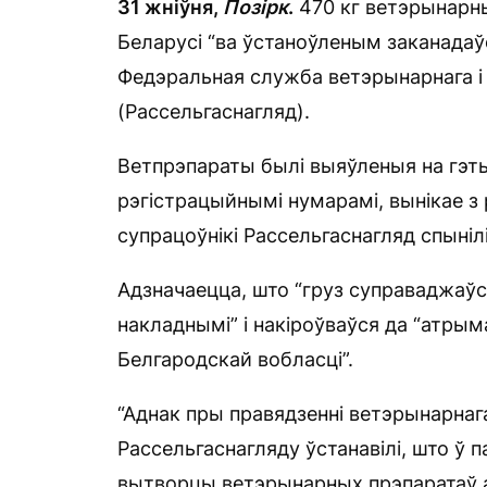
31 жніўня,
Позірк
.
470 кг ветэрынарны
Беларусі “ва ўстаноўленым заканадаў
Федэральная служба ветэрынарнага і 
(Рассельгаснагляд).
Ветпрэпараты былі выяўленыя на гэты
рэгістрацыйнымі нумарамі, вынікае з
супрацоўнікі Рассельгаснагляд спыніл
Адзначаецца, што “груз суправаджаў
накладнымі” і накіроўваўся да “атрыма
Белгародскай вобласці”.
“Аднак пры правядзенні ветэрынарна
Рассельгаснагляду ўстанавілі, што ў
вытворцы ветэрынарных прэпаратаў а