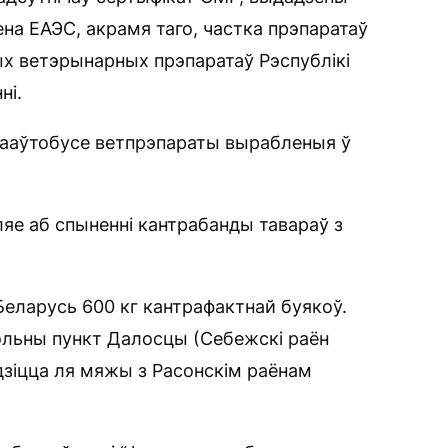
а ЕАЭС, акрамя таго, частка прэпаратаў
ых ветэрынарных прэпаратаў Рэспублікі
ні.
рааўтобусе ветпрэпараты вырабленыя ў
яе аб спыненні кантрабанды тавараў з
 Беларусь 600 кг кантрафактнай буякоў.
рольны пункт Далосцы (Себежскі раён
дзіцца ля мяжы з Расонскім раёнам