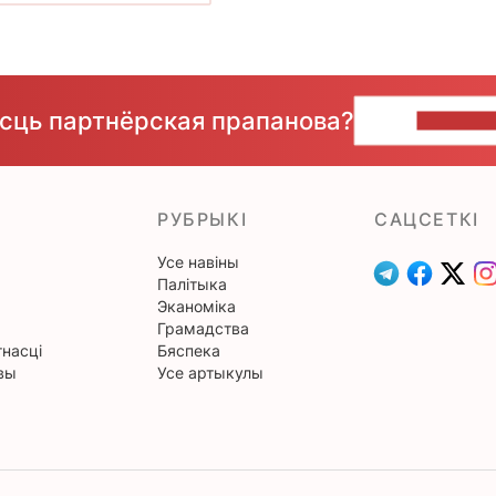
ёсць партнёрская прапанова?
НАПІШЫ
РУБРЫКІ
САЦСЕТКІ
Усе навіны
Палітыка
Эканоміка
Грамадства
насці
Бяспека
вы
Усе артыкулы