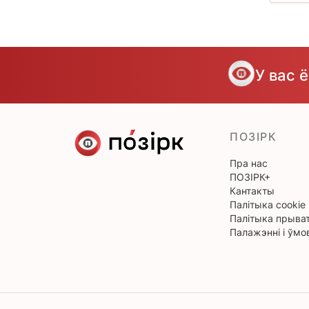
У вас 
ПОЗІРК
Пра нас
ПОЗІРК+
Кантакты
Палітыка cookie
Палітыка прыват
Палажэнні і ўмо