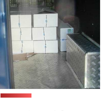
:
Рассельгаснагляд