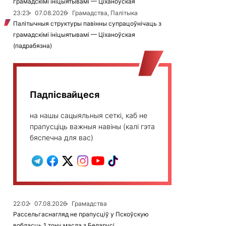
грамадскімі ініцыятывамі — Ціханоўская
23:23
07.08.2026
Грамадства, Палітыка
Палітычныя структуры павінны супрацоўнічаць з
грамадскімі ініцыятывамі — Ціханоўская
(падрабязна)
Падпісвайцеся
на нашы сацыяльныя сеткі, каб не
прапусціць важныя навіны (калі гэта
бяспечна для вас)
22:02
07.08.2026
Грамадства
Рассельгаснагляд не прапусціў у Пскоўскую
вобласць 1 тону масла з Беларусі