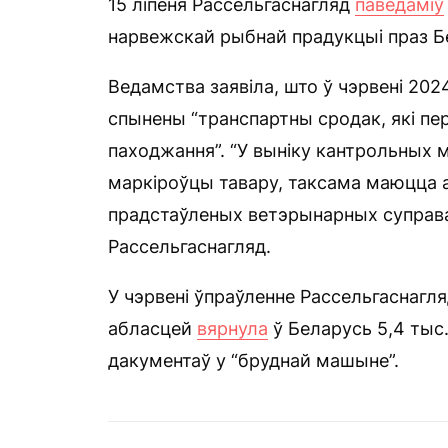
15 ліпеня Рассельгаснагляд
паведаміў
нарвежскай рыбнай прадукцыі праз Бе
Ведамства заявіла, што ў чэрвені 20
спынены “транспартны сродак, які п
паходжання”. “У выніку кантрольных
маркіроўцы тавару, таксама маюцца 
прадстаўленых ветэрынарных суправ
Рассельгаснагляд.
У чэрвені ўпраўленне Рассельгаснагл
абласцей
вярнула
ў Беларусь 5,4 тыс.
дакументаў у “бруднай машыне”.