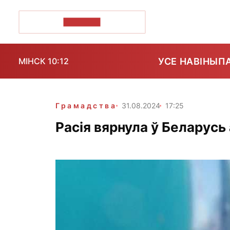
ПОЗІРК+
УСЕ НАВІНЫ
П
МІНСК 10:12
Грамадства
31.08.2024
17:25
Расія вярнула ў Беларус