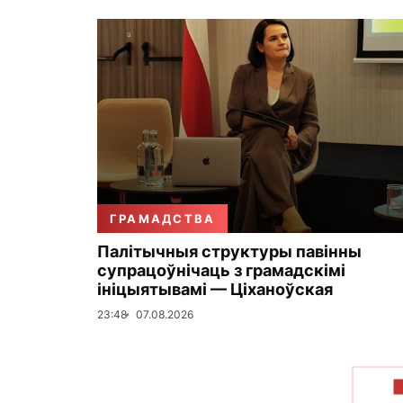
ГРАМАДСТВА
Палітычныя структуры павінны
супрацоўнічаць з грамадскімі
ініцыятывамі — Ціханоўская
23:48
07.08.2026