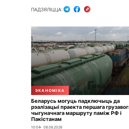
ПАДЗЯЛІЦЦА:
ЭКАНОМІКА
Беларусь могуць падключыць да
рэалізацыі праекта першага грузавог
чыгуначнага маршруту паміж РФ і
Пакістанам
10:04
08.08.2026