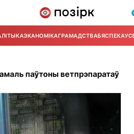
АЛІТЫКА
ЭКАНОМІКА
ГРАМАДСТВА
БЯСПЕКА
УС
ь амаль паўтоны ветпрэпаратаў