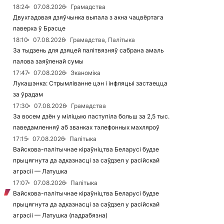
18:24
07.08.2026
Грамадства
Двухгадовая дзяўчынка выпала з акна чацвёртага
паверха ў Брэсце
18:10
07.08.2026
Грамадства, Палітыка
За тыдзень для дзяцей палітвязняў сабрана амаль
палова заяўленай сумы
17:47
07.08.2026
Эканоміка
Лукашэнка: Стрымліванне цэн і інфляцыі застаецца
за ўрадам
17:30
07.08.2026
Грамадства
За восем дзён у міліцыю паступіла больш за 2,5 тыс.
паведамленняў аб званках тэлефонных махляроў
17:15
07.08.2026
Палітыка
Вайскова-палітычнае кіраўніцтва Беларусі будзе
прыцягнута да адказнасці за саўдзел у расійскай
агрэсіі — Латушка
17:07
07.08.2026
Палітыка
Вайскова-палітычнае кіраўніцтва Беларусі будзе
прыцягнута да адказнасці за саўдзел у расійскай
агрэсіі — Латушка (падрабязна)