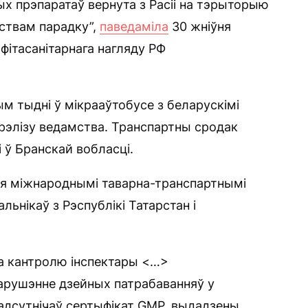
х прэпаратаў вернута з Расіі на тэрыторыю
ствам парадку”,
паведаміла
30 жніўня
фітасанітарнага нагляду РФ
м тыдні ў мікрааўтобусе з беларускімі
 рэлізу ведамства. Транспартны сродак
і ў Бранскай вобласці.
ся міжнароднымі таварна-транспартнымі
льнікаў з Рэспублікі Татарстан і
га кантролю інспектары <…>
 парушэнне дзейных патрабаванняў у
дсутнічаў сертыфікат GMP, выдадзены