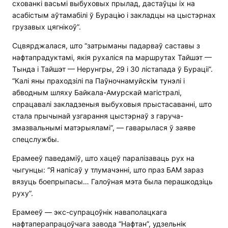
схованкі васьмі выбуховых прылад, дастаўцы іх на
асабістым аўтамабілі ў Бурацію і закладцы на цыстэрнах
грузавых цягнікоў”.
Сцвярджалася, што “затрыманы падарваў саставы з
нафтапрадуктамі, якія рухаліся па маршрутах Тайшэт —
Тында і Тайшэт — Нерунгры, 29 і 30 лістапада ў Бураціі”.
“Калі яны праходзілі па Паўночнамуйскім тунэлі і
абводным шляху Байкала-Амурскай магістралі,
спрацавалі закладзеныя выбуховыя прыстасаванні, што
стала прычынай узгарання цыстэрнаў з гаруча-
змазвальнымі матэрыяламі”, — гаварылася ў заяве
спецслужбы.
Ерамееў паведаміў, што хацеў паралізаваць рух на
чыгунцы: “Я напісаў у тлумачэнні, што праз БАМ зараз
вязуць боепрыпасы… Галоўная мэта была перашкодзіць
руху”.
Ерамееў — экс-супрацоўнік наваполацкага
нафтаперапрацоўчага завода “Нафтан”, удзельнік