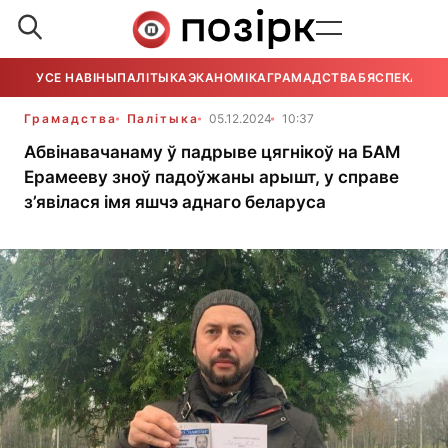
УСЕ НАВІНЫ
ПАЛІТЫКА
ЭКАНОМІКА
ГРАМАДСТВА
БЯСПЕКА
УСЕ
Грамадства
Палітыка
05.12.2024
10:37
Абвінавачанаму ў падрыве цягнікоў на БАМ
Ерамееву зноў падоўжаны арышт, у справе
з’явілася імя яшчэ аднаго беларуса