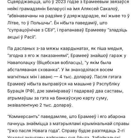
Сцвярджаецца, што ў 2023 годзе з Ерамеевым звязаўся
нейкі грамадзянін Беларусі на імя Аляксей Сакалоў,
“абвінавачаны на радзіме ў дзяржздрадзе, які жыве то ў
Літве, то ў Польшчы”. Ён нібыта паведаміў, што
“супрацоўнічае з СБУ”, і прапанаваў Ерамееву “зладзіць
акцыі ў Расіі”.
Па дасланых з-за мяжы каардынатах, як піша медыя,
“згодна з яго ж паказаннямі”, Ерамееў знайшоў гараж у
Наваполацку (Віцебская вобласць), “у якім была
абсталяваная схованка”. У ім знаходзілася восем
магнітных мін і аванс — 4 тыс. долараў. Пасля гэтага
Ерамееў нібыта выправіўся на машыне ў Рэспубліку
Бурація (РФ), дзе замініраваў і падарваў два саставы,
атрымаўшы за гэта на банкаўскую карту суму,
эквівалентную 2 тыс. долараў.
“Коммерсантъ” паведамляе, што Ерамееў і яго абарона
пачнуць знаёміцца з матэрыяламі крымінальнай справы
“ўжо пасля Новага года”. Справу будзе разглядаць 2-гі
Усходні акруговы вайсковы суд (Чыта, Забайкальскі