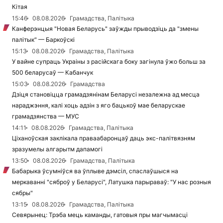
Кітая
15:46
08.08.2026
Грамадства, Палітыка
Канферэнцыя "Новая Беларусь" заўжды прыводзіць да "змены
палітык" — Баркоўскі
15:13
08.08.2026
Грамадства, Палітыка
У вайне супраць Украіны з расійскага боку загінула ўжо больш за
500 беларусаў — Кабанчук
15:03
08.08.2026
Грамадства
Дзіця становіцца грамадзянінам Беларусі незалежна ад месца
нараджэння, калі хоць адзін з яго бацькоў мае беларускае
грамадзянства — МУС
14:11
08.08.2026
Грамадства, Палітыка
Ціханоўская заклікала праваабаронцаў даць экс-палітвязням
зразумелы алгарытм дапамогі
13:50
08.08.2026
Грамадства, Палітыка
Бабарыка ўсумніўся ва ўплыве дэмсіл, спаслаўшыся на
меркаванні "сяброў у Беларусі", Латушка парыраваў: "У нас розныя
сябры"
13:15
08.08.2026
Грамадства, Палітыка
Севярынец: Трэба мець каманды, гатовыя пры магчымасці