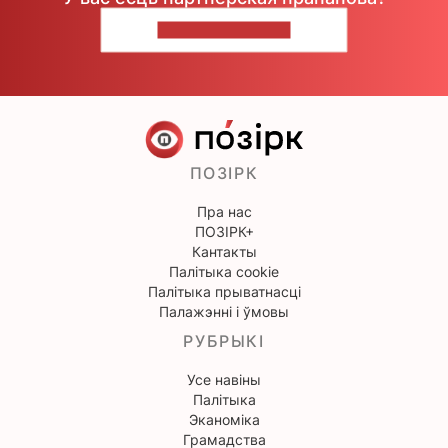
НАПІШЫЦЕ НАМ
ПОЗІРК
Пра нас
ПОЗІРК+
Кантакты
Палітыка cookie
Палітыка прыватнасці
Палажэнні і ўмовы
РУБРЫКІ
Усе навіны
Палітыка
Эканоміка
Грамадства