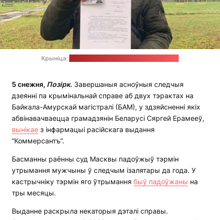
Крыніца:
тэлеграм-канал "Краіна для жыцця"
5 снежня,
Позірк
.
Завершаныя асноўныя следчыя
дзеянні па крымінальнай справе аб двух тэрактах на
Байкала-Амурскай магістралі (БАМ), у здзяйсненні якіх
абвінавачваецца грамадзянін Беларусі Сяргей Ерамееў,
вынікае
з інфармацыі расійскага выдання
“Коммерсантъ”.
Басманны раённы суд Масквы падоўжыў тэрмін
утрымання мужчыны ў следчым ізалятары да года. У
кастрычніку тэрмін яго ўтрымання
быў падоўжаны
на
тры месяцы.
Выданне раскрыла некаторыя дэталі справы.