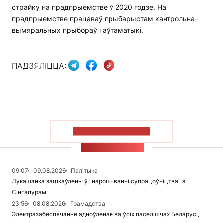
страйку на прадпрыемстве ў 2020 годзе. На
прадпрыемстве працаваў прыбарыстам кантрольна-
вымяральных прыбораў і аўтаматыкі.
ПАДЗЯЛІЦЦА:
ПАКАЗАЦЬ БОЛЬШ
СТУЖКА НАВІН
09:07
09.08.2026
Палітыка
Лукашэнка зацікаўлены ў "нарошчванні супрацоўніцтва" з
Сінгапурам
23:56
08.08.2026
Грамадства
Электразабеспячэнне адноўленае ва ўсіх паселішчах Беларусі,