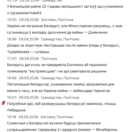
20:13
08.08.2026
Грамадства
У Бялыніцкім раёне 22-гадовы матацыкліст загінуў ад сутыкнення
з грузавіком КамАЗ
19:20
08.08.2026
Бяспека, Палітыка
Украіна не пагражае Беларусі, але Мінск павінен разумець, з чым
сутыкнецца ў выпадку далучэння да вайны — Дземчанка
18:56
08.08.2026
Грамадства, Палітыка
Дзядок за жорсткую люстрацыю пасля змены ўлады ў Беларусі,
Турарбекава — супраць
17:47
08.08.2026
Палітыка
Беларусь дагэтуль не паведаміла Euronews аб прызнанні
тэлеканала "экстрэмісцкім" і не аргументавала рашэнне
16:56
08.08.2026
Грамадства, Палітыка
Легалізацыя беларусаў, ушанаванне памяці зразумелыя для
мірнага часу, але ва Украіне вайна — амбасадар Чарнагор
16:27
08.08.2026
Грамадства, Палітыка
Патрэбныя ідэі, каб разварушыць беларусаў замежжа, лічыць
Лябедзька
16:18
08.08.2026
Бяспека, Палітыка
Сумесныя з Беларуссю вучэнні будуць прысвечаныя
супрацьдзеянню тэрарызму ў гарадскіх ўмовах — Мінабароны