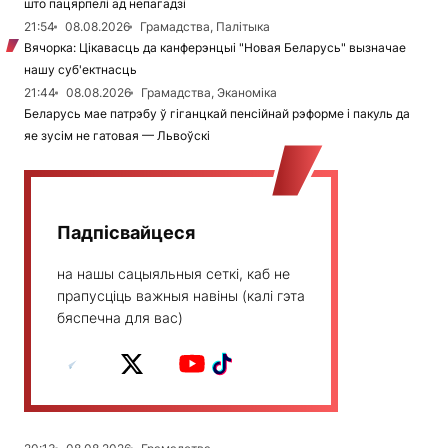
што пацярпелі ад непагадзі
21:54
08.08.2026
Грамадства, Палітыка
Вячорка: Цікавасць да канферэнцыі "Новая Беларусь" вызначае
нашу суб'ектнасць
21:44
08.08.2026
Грамадства, Эканоміка
Беларусь мае патрэбу ў гіганцкай пенсійнай рэформе і пакуль да
яе зусім не гатовая — Львоўскі
Падпісвайцеся
на нашы сацыяльныя сеткі, каб не
прапусціць важныя навіны (калі гэта
бяспечна для вас)