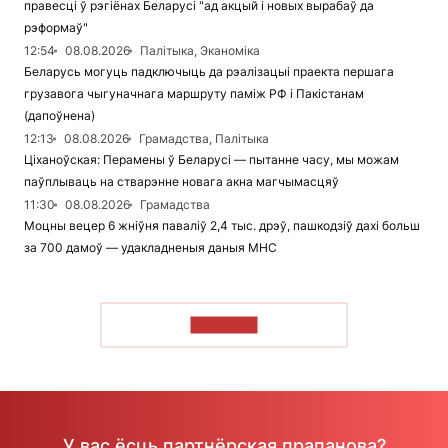
правесці ў рэгіёнах Беларусі "ад акцый і новых вырабаў да
рэформаў"
12:54
08.08.2026
Палітыка, Эканоміка
Беларусь могуць падключыць да рэалізацыі праекта першага
грузавога чыгуначнага маршруту паміж РФ і Пакістанам
(дапоўнена)
12:13
08.08.2026
Грамадства, Палітыка
Ціханоўская: Перамены ў Беларусі — пытанне часу, мы можам
паўплываць на стварэнне новага акна магчымасцяў
11:30
08.08.2026
Грамадства
Моцны вецер 6 жніўня паваліў 2,4 тыс. дрэў, пашкодзіў дахі больш
за 700 дамоў — удакладненыя даныя МНС
ЧЫТАЦЬ
У вас ёсць партнёрская прапанова?