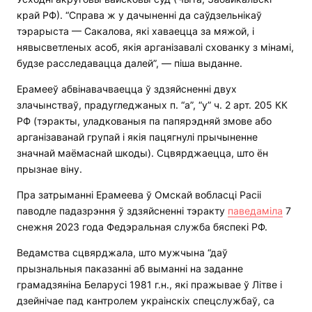
край РФ). “Справа ж у дачыненні да саўдзельнікаў
тэрарыста — Сакалова, які хаваецца за мяжой, і
нявысветленых асоб, якія арганізавалі схованку з мінамі,
будзе расследавацца далей”, — піша выданне.
Ерамееў абвінавачваецца ў здзяйсненні двух
злачынстваў, прадугледжаных п. “а”, “у” ч. 2 арт. 205 КК
РФ (тэракты, уладкованыя па папярэдняй змове або
арганізаванай групай і якія пацягнулі прычыненне
значнай маёмаснай шкоды). Сцвярджаецца, што ён
прызнае віну.
Пра затрыманні Ерамеева ў Омскай вобласці Расіі
паводле падазрэння ў здзяйсненні тэракту
паведаміла
7
снежня 2023 года Федэральная служба бяспекі РФ.
Ведамства сцвярджала, што мужчына “даў
прызнальныя паказанні аб выманні на заданне
грамадзяніна Беларусі 1981 г.н., які пражывае ў Літве і
дзейнічае пад кантролем украінскіх спецслужбаў, са