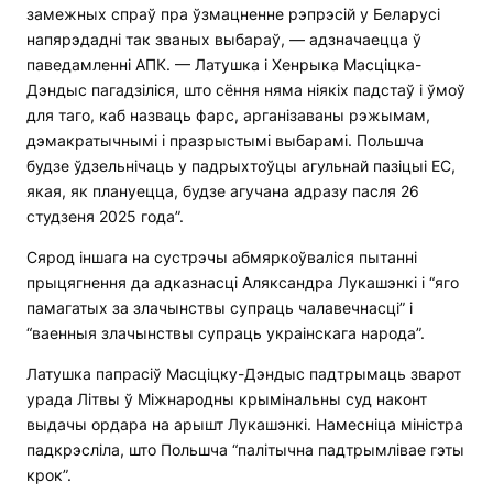
замежных спраў пра ўзмацненне рэпрэсій у Беларусі
напярэдадні так званых выбараў, — адзначаецца ў
паведамленні АПК. — Латушка і Хенрыка Масціцка-
Дэндыс пагадзіліся, што сёння няма ніякіх падстаў і ўмоў
для таго, каб назваць фарс, арганізаваны рэжымам,
дэмакратычнымі і празрыстымі выбарамі. Польшча
будзе ўдзельнічаць у падрыхтоўцы агульнай пазіцыі ЕС,
якая, як плануецца, будзе агучана адразу пасля 26
студзеня 2025 года”.
Сярод іншага на сустрэчы абмяркоўваліся пытанні
прыцягнення да адказнасці Аляксандра Лукашэнкі і “яго
памагатых за злачынствы супраць чалавечнасці” і
“ваенныя злачынствы супраць украінскага народа”.
Латушка папрасіў Масціцку-Дэндыс падтрымаць зварот
урада Літвы ў Міжнародны крымінальны суд наконт
выдачы ордара на арышт Лукашэнкі. Намесніца міністра
падкрэсліла, што Польшча “палітычна падтрымлівае гэты
крок”.