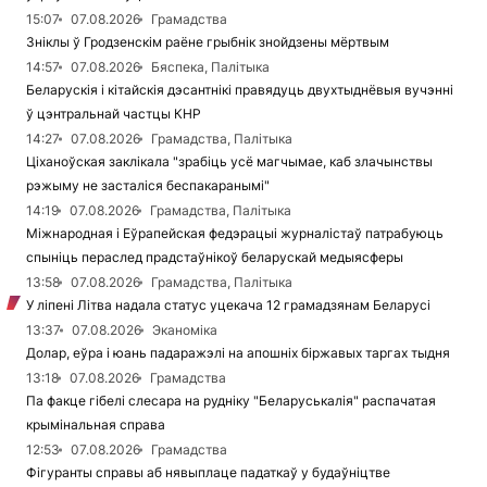
15:07
07.08.2026
Грамадства
Зніклы ў Гродзенскім раёне грыбнік знойдзены мёртвым
14:57
07.08.2026
Бяспека, Палітыка
Беларускія і кітайскія дэсантнікі правядуць двухтыднёвыя вучэнні
ў цэнтральнай частцы КНР
14:27
07.08.2026
Грамадства, Палітыка
Ціханоўская заклікала "зрабіць усё магчымае, каб злачынствы
рэжыму не засталіся беспакаранымі"
14:19
07.08.2026
Грамадства, Палітыка
Міжнародная і Еўрапейская федэрацыі журналістаў патрабуюць
спыніць пераслед прадстаўнікоў беларускай медыясферы
13:58
07.08.2026
Грамадства, Палітыка
У ліпені Літва надала статус уцекача 12 грамадзянам Беларусі
13:37
07.08.2026
Эканоміка
Долар, еўра і юань падаражэлі на апошніх біржавых таргах тыдня
13:18
07.08.2026
Грамадства
Па факце гібелі слесара на рудніку "Беларуськалія" распачатая
крымінальная справа
12:53
07.08.2026
Грамадства
Фігуранты справы аб нявыплаце падаткаў у будаўніцтве