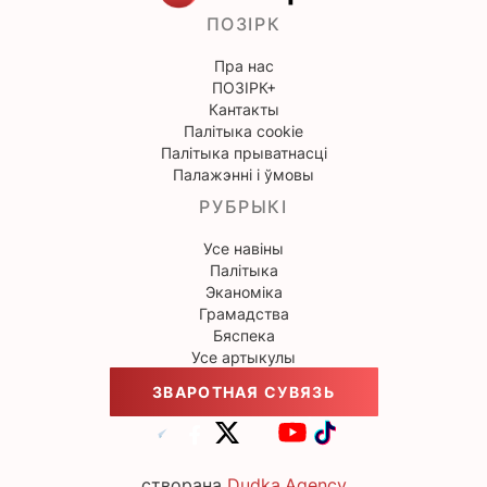
ПОЗІРК
Пра нас
ПОЗІРК+
Кантакты
Палітыка cookie
Палітыка прыватнасці
Палажэнні і ўмовы
РУБРЫКІ
Усе навіны
Палітыка
Эканоміка
Грамадства
Бяспека
Усе артыкулы
ЗВАРОТНАЯ СУВЯЗЬ
створана
Dudka.Agency