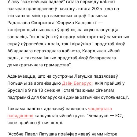
У ліку “важнейшых падзей” гэтага перыяду кабінет
называе правядзенне ў пачатку лютага 2025 года па
ініцыятыве міністра замежных спраў Польшчы
Радаслава Сікорскага “Форума Касцюшкі” —
канферэнцыі высокага ўзроўню, на якую плануецца
запрасіць “як кіраўнікоў шэрагу міністэрстваў замежных
спраў еўрапейскіх краін, так і кіраўніка і прадстаўнікоў
Аб’яднанага пераходнага кабінета, Каардынацыйнай
рады, а таксама іншых прадстаўнікоў беларускага
дэмакратычнага грамадства”.
Адзначаецца, што на сустрэчы Латушка падзякаваў
Польшчы за арганізацыю
Дзён Беларусі
, якія прайшлі ў
Бруселі з 9 па 13 снежня і сталі “важным сігналам
падтрымкі для беларускай дэмакратычнай супольнасці”.
Таксама палітык адзначыў важнасць
чацвёртага
пасяджэння
кансультацыйнай групы “Беларусь — ЕС”,
якое прайшло ў тыя ж дні.
“Асобна Павел Латушка праінфармаваў намміністра