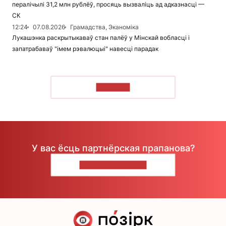
пералічылі 31,2 млн рублёў, просяць вызваліць ад адказнасці —
СК
12:24
07.08.2026
Грамадства, Эканоміка
Лукашэнка раскрытыкаваў стан палёў у Мінскай вобласці і
запатрабаваў "імем рэвалюцыі" навесці парадак
ЧЫТАЦЬ
У вас ёсць партнёрская прапанова?
НАПІШЫЦЕ НАМ