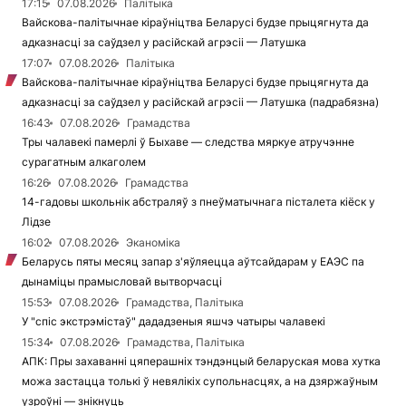
17:15
07.08.2026
Палітыка
Вайскова-палітычнае кіраўніцтва Беларусі будзе прыцягнута да
адказнасці за саўдзел у расійскай агрэсіі — Латушка
17:07
07.08.2026
Палітыка
Вайскова-палітычнае кіраўніцтва Беларусі будзе прыцягнута да
адказнасці за саўдзел у расійскай агрэсіі — Латушка (падрабязна)
16:43
07.08.2026
Грамадства
Тры чалавекі памерлі ў Быхаве — следства мяркуе атручэнне
сурагатным алкаголем
16:26
07.08.2026
Грамадства
14-гадовы школьнік абстраляў з пнеўматычнага пісталета кіёск у
Лідзе
16:02
07.08.2026
Эканоміка
Беларусь пяты месяц запар з'яўляецца аўтсайдарам у ЕАЭС па
дынаміцы прамысловай вытворчасці
15:53
07.08.2026
Грамадства, Палітыка
У "спіс экстрэмістаў" дададзеныя яшчэ чатыры чалавекі
15:34
07.08.2026
Грамадства, Палітыка
АПК: Пры захаванні цяперашніх тэндэнцый беларуская мова хутка
можа застацца толькі ў невялікіх супольнасцях, а на дзяржаўным
узроўні — знікнуць