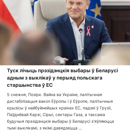
Туск лічыць прэзідэнцкія выбары ў Беларусі
адным з выклікаў у перыяд польскага
старшынства ў ЕС
5 снежня, Позірк. Вайна ва Украіне, палітычная
дэстабілізацыя вакол Еўропы і ў Еўропе, палітычныя
крызісы ў найбуйнейшых краінах ЕС, падзеі ў Грузіі,
Паўднёвай Карэі, Сірыі, сектары Газа, а таксама
будучыя прэзідэнцкія выбары ў Беларусі з'яўляюцца
тымі выклікамі, з якімі давядзецца …