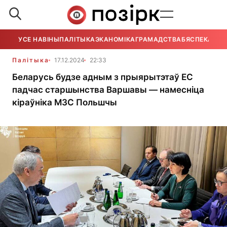
УСЕ НАВІНЫ
ПАЛІТЫКА
ЭКАНОМІКА
ГРАМАДСТВА
БЯСПЕКА
УСЕ
Палітыка
17.12.2024
22:33
Беларусь будзе адным з прыярытэтаў ЕС
падчас старшынства Варшавы — намесніца
кіраўніка МЗС Польшчы