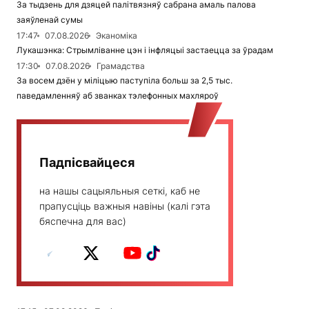
За тыдзень для дзяцей палітвязняў сабрана амаль палова
заяўленай сумы
17:47
07.08.2026
Эканоміка
Лукашэнка: Стрымліванне цэн і інфляцыі застаецца за ўрадам
17:30
07.08.2026
Грамадства
За восем дзён у міліцыю паступіла больш за 2,5 тыс.
паведамленняў аб званках тэлефонных махляроў
Падпісвайцеся
на нашы сацыяльныя сеткі, каб не
прапусціць важныя навіны (калі гэта
бяспечна для вас)