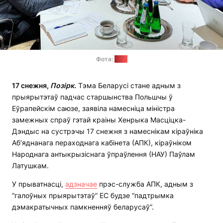
Фота:
АПК
17 снежня,
Позірк
.
Тэма Беларусі стане адным з
прыярытэтаў падчас старшынства Польшчы ў
Еўрапейскім саюзе, заявіла намесніца міністра
замежных спраў гэтай краіны Хенрыка Масціцка-
Дэндыс на сустрэчы 17 снежня з намеснікам кіраўніка
Аб’яднанага пераходнага кабінета (АПК), кіраўніком
Народнага антыкрызіснага ўпраўлення (НАУ) Паўлам
Латушкам.
У прыватнасці,
адзначае
прэс-служба АПК, адным з
“галоўных прыярытэтаў” ЕС будзе “падтрымка
дэмакратычных памкненняў беларусаў”.