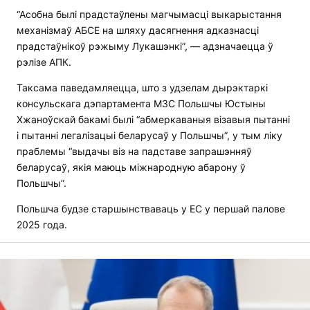
“Асобна былі прадстаўлены магчымасці выкарыстання
механізмаў АБСЕ на шляху дасягнення адказнасці
прадстаўнікоў рэжыму Лукашэнкі”, — адзначаецца ў
рэлізе АПК.
Таксама паведамляецца, што з удзелам дырэктаркі
консульскага дэпартамента МЗС Польшчы Юстыны
Хжаноўскай бакамі былі “абмеркаваныя візавыя пытанні
і пытанні легалізацыі беларусаў у Польшчы”, у тым ліку
праблемы “выдачы віз на падставе запрашэнняў
беларусаў, якія маюць міжнародную абарону ў
Польшчы”.
Польшча будзе старшынстваваць у ЕС у першай палове
2025 года.