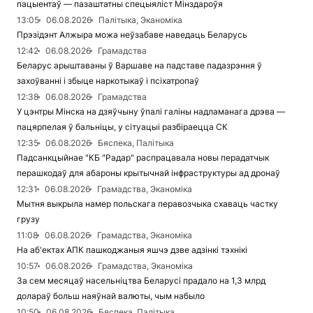
пацыентаў — пазаштатны спецыяліст Мінздароўя
13:05
06.08.2026
Палітыка, Эканоміка
Прэзідэнт Алжыра можа неўзабаве наведаць Беларусь
12:42
06.08.2026
Грамадства
Беларус арыштаваны ў Варшаве на падставе падазрэння ў
захоўванні і збыце наркотыкаў і псіхатропаў
12:38
06.08.2026
Грамадства
У цэнтры Мінска на дзяўчыну ўпалі галіны надламанага дрэва —
пацярпелая ў бальніцы, у сітуацыі разбіраецца СК
12:35
06.08.2026
Бяспека, Палітыка
Падсанкцыйнае "КБ "Радар" распрацавала новы перадатчык
перашкодаў для абароны крытычнай інфраструктуры ад дронаў
12:31
06.08.2026
Грамадства, Эканоміка
Мытня выкрыла намер польскага перавозчыка схаваць частку
грузу
11:08
06.08.2026
Грамадства, Эканоміка
На аб'ектах АПК пашкоджаныя яшчэ дзве адзінкі тэхнікі
10:57
06.08.2026
Грамадства, Эканоміка
За сем месяцаў насельніцтва Беларусі прадало на 1,3 млрд
долараў больш наяўнай валюты, чым набыло
10:50
06.08.2026
Бяспека, Палітыка