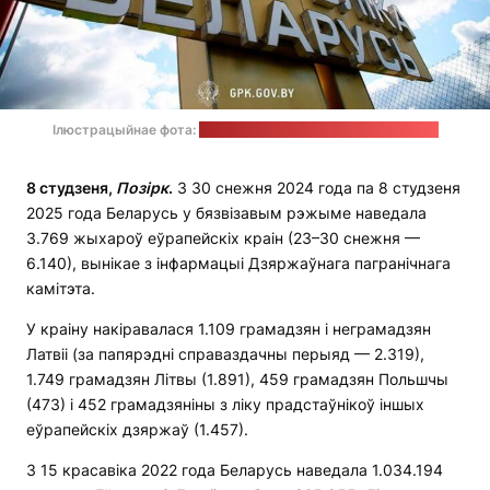
Ілюстрацыйнае фота:
прэс-служба Дзяржпагранкамітэта
8 студзеня,
Позірк
.
З 30 снежня 2024 года па 8 студзеня
2025 года Беларусь у бязвізавым рэжыме наведала
3.769 жыхароў еўрапейскіх краін (23–30 снежня —
6.140), вынікае з інфармацыі Дзяржаўнага пагранічнага
камітэта.
У краіну накіравалася 1.109 грамадзян і неграмадзян
Латвіі (за папярэдні справаздачны перыяд — 2.319),
1.749 грамадзян Літвы (1.891), 459 грамадзян Польшчы
(473) і 452 грамадзяніны з ліку прадстаўнікоў іншых
еўрапейскіх дзяржаў (1.457).
З 15 красавіка 2022 года Беларусь наведала 1.034.194