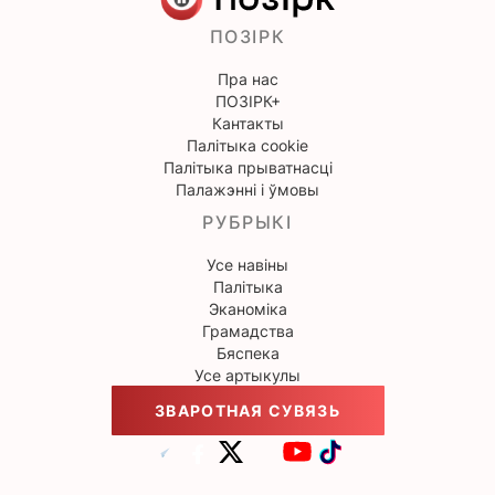
ПОЗІРК
Пра нас
ПОЗІРК+
Кантакты
Палітыка cookie
Палітыка прыватнасці
Палажэнні і ўмовы
РУБРЫКІ
Усе навіны
Палітыка
Эканоміка
Грамадства
Бяспека
Усе артыкулы
ЗВАРОТНАЯ СУВЯЗЬ