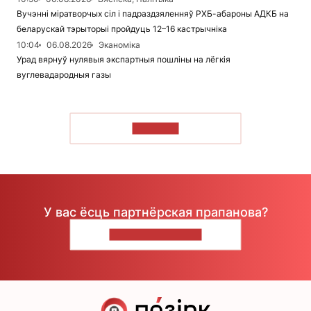
Вучэнні міратворчых сіл і падраздзяленняў РХБ-абароны АДКБ на
беларускай тэрыторыі пройдуць 12–16 кастрычніка
10:04
06.08.2026
Эканоміка
Урад вярнуў нулявыя экспартныя пошліны на лёгкія
вуглевадародныя газы
ЧЫТАЦЬ
У вас ёсць партнёрская прапанова?
НАПІШЫЦЕ НАМ