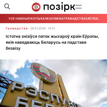
УСЕ НАВІНЫ
ПАЛІТЫКА
ЭКАНОМІКА
ГРАМАДСТВА
БЯСПЕКА
УСЕ
Грамадства
08.01.2025
14:31
Істотна знізіўся паток жыхароў краін Еўропы,
якія наведваюць Беларусь на падставе
бязвізу