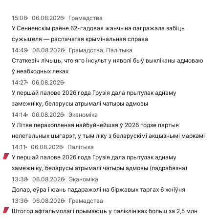
15:08
06.08.2026
Грамадства
У Сенненскім раёне 62-гадовая жанчына пагражала забіць
сужыцеля — распачатая крымінальная справа
14:49
06.08.2026
Грамадства, Палітыка
Статкевіч лічыць, что яго інсульт у няволі быў выкліканы адмоваю
ў неабходных леках
14:27
06.08.2026
У першай палове 2026 года Грузія дала прытулак аднаму
замежніку, беларусы атрымалі чатыры адмовы
14:14
06.08.2026
Эканоміка
У Літве перахопленая найбуйнейшая ў 2026 годзе партыя
нелегальных цыгарэт, у тым ліку з беларускімі акцызнымі маркамі
14:11
06.08.2026
Палітыка
У першай палове 2026 года Грузія дала прытулак аднаму
замежніку, беларусы атрымалі чатыры адмовы (падрабязна)
13:38
06.08.2026
Эканоміка
Долар, еўра і юань падаражэлі на біржавых таргах 6 жніўня
13:36
06.08.2026
Грамадства
Штогод афтальмолагі прымаюць у паліклініках больш за 2,5 млн