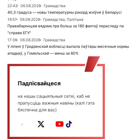
22:42
06.08.2026
Грамадства
40,3 градуса — новы тэмпературны рэкорд жніўня ў Беларусі
19:57
06.08.2026
Грамадства, Палітыка
Правабаронцам вядома пра больш за 180 фактаў пераследу па
"справе ЕГУ"
17:36
06.08.2026
Грамадства
У ліпені ў Гродзенскай вобласці выпала паўтары месячныя нормы
ападкаў, у Гомельскай — менш за 60%
Падпісвайцеся
на нашы сацыяльныя сеткі, каб не
прапусціць важныя навіны (калі гэта
бяспечна для вас)