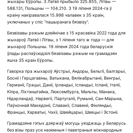
жыхары Еўропы. З Латвіі прыбыло 325.855, Літвы —
588.131, Польшчы — 104.210. З 19 ліпеня 2024-га ў
краіну накіравалася 15.998 чалавек з 35 краін,
уключаных у спіс “пашыранага бязвізу”.
Бязвізавы рэжым дзейнічае з 15 красавіка 2022 года для
жыхароў Латвіі і Літвы, з 1 ліпеня таго ж года — для
жыхароў Польшчы. 19 ліпеня 2024 года беларускія
ўлады распаўсюдзілі бязвізавы рэжым на грамадзян
яшчэ 35 краін Еўропы.
Гаворка пра жыхароў Аўстрыі, Андоры, Бельгіі, Балгарыі,
Босніі і Герцагавіны, Ватыкана, Вялікабрытаніі, Венгрыі,
Германіі, Грэцыі, Даніі, Ірландыі, Ісландыі, Іспаніі, Італіі,
Кіпра, Ліхтэнштэйна, Люксембурга, Мальты, Манака,
Нідэрландаў, Нарвегіі, Партугаліі, Румыніі, Сан-Марына,
Паўночнай Македоніі, Славакіі, Славеніі, Фінляндыі,
Францыі, Харватыі, Чэхіі, Швейцарыі, Швецыі і Эстоніі.
Грамадзяне гэтых дзяржаў могуць уязджаць у Беларусь
без візы праз усе наземныя і паветраныя міжнародныя