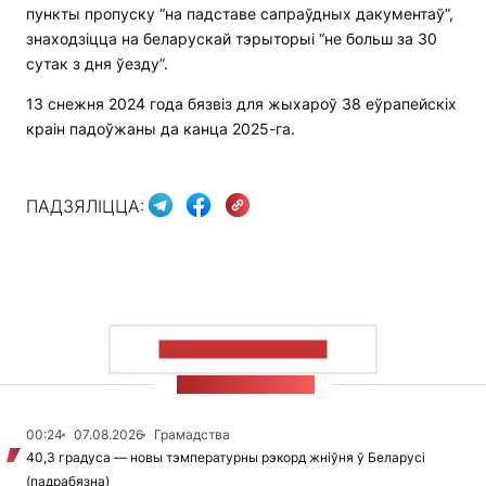
пункты пропуску “на падставе сапраўдных дакументаў”,
знаходзіцца на беларускай тэрыторыі “не больш за 30
сутак з дня ўезду”.
13 снежня 2024 года бязвіз для жыхароў 38 еўрапейскіх
краін падоўжаны да канца 2025-га.
ПАДЗЯЛІЦЦА:
ПАКАЗАЦЬ БОЛЬШ
СТУЖКА НАВІН
00:24
07.08.2026
Грамадства
40,3 градуса — новы тэмпературны рэкорд жніўня ў Беларусі
(падрабязна)