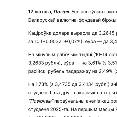
17 лютага,
Позірк
.
Усе асноўныя заме
Беларускай валютна-фондавай біржы 
Каціроўка долара вырасла да 3,2645 
за 10 (+0,0032; +0,07%), еўра — да 3,
На мінулым рабочым тыдні (10–14 люта
3,2633 рубля), еўра — на 3,61% (з 3,51
расійскі рубель падаражэў на 2,49% (з
На 1,73% (з 3,4735 да 3,4134 рублі) з
студзені. Гэта другі паказчык на тэ
“Позіркам”
параўнальны аналіз каціров
студзеня 2025-га. На першым месцы Р