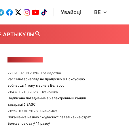
Увайсці
BE
Е АРТЫКУЛЫ
СТУЖКА НАВІН
22:02
07.08.2026
Грамадства
Рассельгаснагляд не прапусціў у Пскоўскую
вобласць 1 тону масла з Беларусі
21:47
07.08.2026
Эканоміка
Падпісана пагадненне аб электронным гандлі
таварамі ў ЕАЭС
21:25
07.08.2026
Эканоміка
Лукашэнка назваў “жудасцю” павелічэнне страт
Белкаапсаюза ў 11 разоў