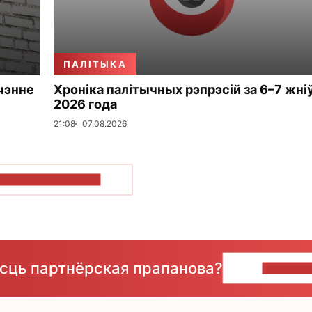
ПАЛІТЫКА
чэнне
Хроніка палітычных рэпрэсій за 6–7 жні
2026 года
21:08
07.08.2026
ПАКАЗАЦЬ БОЛЬШ
ёсць партнёрская прапанова?
НАПІШЫ