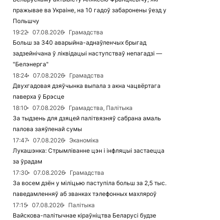
пражывае ва Украіне, на 10 гадоў забаронены ўезд у
Польшчу
19:22
07.08.2026
Грамадства
Больш за 340 аварыйна-аднаўленчых брыгад
задзейнічана ў ліквідацыі наступстваў непагадзі —
"Белэнерга"
18:24
07.08.2026
Грамадства
Двухгадовая дзяўчынка выпала з акна чацвёртага
паверха ў Брэсце
18:10
07.08.2026
Грамадства, Палітыка
За тыдзень для дзяцей палітвязняў сабрана амаль
палова заяўленай сумы
17:47
07.08.2026
Эканоміка
Лукашэнка: Стрымліванне цэн і інфляцыі застаецца
за ўрадам
17:30
07.08.2026
Грамадства
За восем дзён у міліцыю паступіла больш за 2,5 тыс.
паведамленняў аб званках тэлефонных махляроў
17:15
07.08.2026
Палітыка
Вайскова-палітычнае кіраўніцтва Беларусі будзе