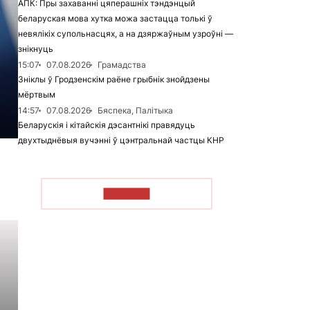
АПК: Пры захаванні цяперашніх тэндэнцый
беларуская мова хутка можа застацца толькі ў
невялікіх супольнасцях, а на дзяржаўным узроўні —
знікнуць
15:07
07.08.2026
Грамадства
Зніклы ў Гродзенскім раёне грыбнік знойдзены
мёртвым
14:57
07.08.2026
Бяспека, Палітыка
Беларускія і кітайскія дэсантнікі правядуць
двухтыднёвыя вучэнні ў цэнтральнай частцы КНР
ЧЫТАЦЬ