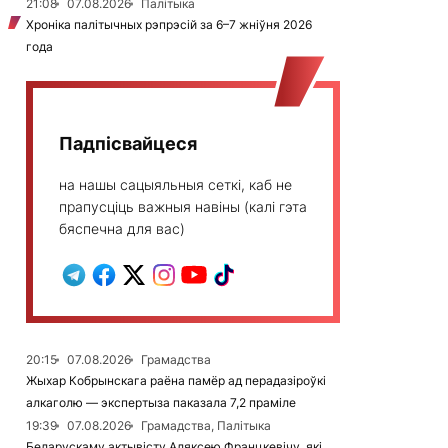
21:08
07.08.2026
Палітыка
Хроніка палітычных рэпрэсій за 6–7 жніўня 2026
года
Падпісвайцеся
на нашы сацыяльныя сеткі, каб не
прапусціць важныя навіны (калі гэта
бяспечна для вас)
20:15
07.08.2026
Грамадства
Жыхар Кобрынскага раёна памёр ад перадазіроўкі
алкаголю — экспертыза паказала 7,2 праміле
19:39
07.08.2026
Грамадства, Палітыка
Беларускаму актывісту Аляксею Францкевічу, які