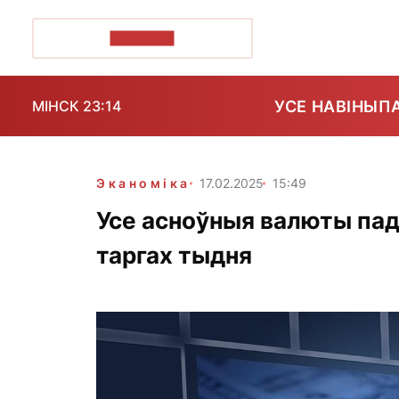
ПОЗІРК+
УСЕ НАВІНЫ
П
МІНСК 23:14
Эканоміка
17.02.2025
15:49
Усе асноўныя валюты па
таргах тыдня