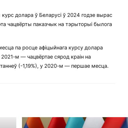
 курс долара ў Беларусі ў 2024 годзе вырас
 Гэта чацвёрты паказчык на тэрыторыі былога
 месца па росце афіцыйнага курсу долара
у 2021-м — чацвёртае сярод краін на
таннеў (-1,19%), у 2020-м — першае месца.