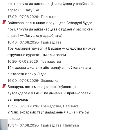
прыцягнута да адказнасці за саўдзел у расійскай
агрэсіі — Латушка
17:07
07.08.2026
Палітыка
Вайскова-палітычнае кіраўніцтва Беларусі будзе
прыцягнута да адказнасці за саўдзел у расійскай
агрэсіі — Латушка (падрабязна)
16:43
07.08.2026
Грамадства
Тры чалавекі памерлі ў Быхаве — следства мяркуе
атручэнне сурагатным алкаголем
16:26
07.08.2026
Грамадства
14-гадовы школьнік абстраляў з пнеўматычнага
пісталета кіёск у Лідзе
16:02
07.08.2026
Эканоміка
Беларусь пяты месяц запар з'яўляецца
аўтсайдарам у ЕАЭС па дынаміцы прамысловай
вытворчасці
15:53
07.08.2026
Грамадства, Палітыка
У "спіс экстрэмістаў" дададзеныя яшчэ чатыры
чалавекі
15:34
07.08.2026
Грамадства, Палітыка