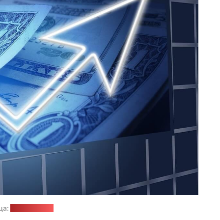
ца:
pixabay.com