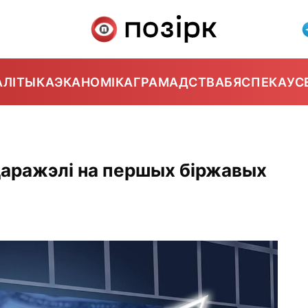
АЛІТЫКА
ЭКАНОМІКА
ГРАМАДСТВА
БЯСПЕКА
УС
даражэлі на першых біржавых