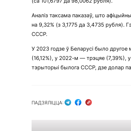
(са 101,6797 да 98,0062 рубля).
Аналіз таксама паказаў, што афіцыйны
на 9,32% (з 3,1775 да 3,4735 рубля).
СССР.
У 2023 годзе ў Беларусі было другое
(16,12%), у 2022-м — трэцяе (7,39%), 
тэрыторыі былога СССР, дзе долар па
ПАДЗЯЛІЦЦА: