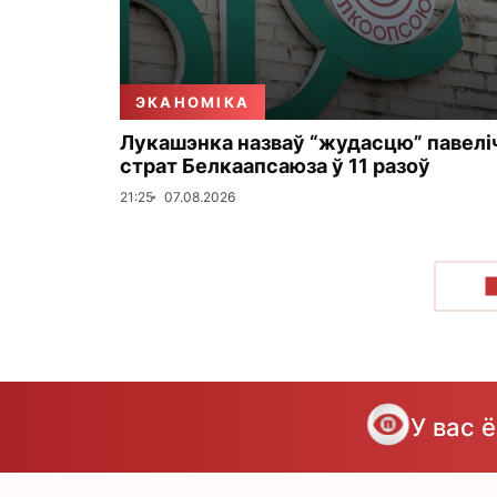
ЭКАНОМІКА
Лукашэнка назваў “жудасцю” павелі
страт Белкаапсаюза ў 11 разоў
21:25
07.08.2026
У вас 