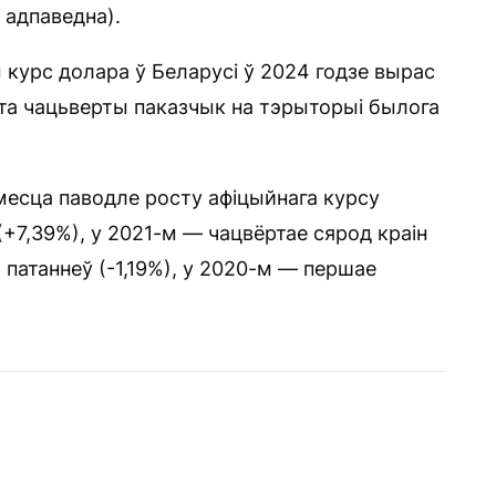
 адпаведна).
 курс долара ў Беларусі ў 2024 годзе вырас
 Гэта чацьверты паказчык на тэрыторыі былога
 месца паводле росту афіцыйнага курсу
(+7,39%), у 2021-м — чацвёртае сярод краін
патаннеў (-1,19%), у 2020-м — першае