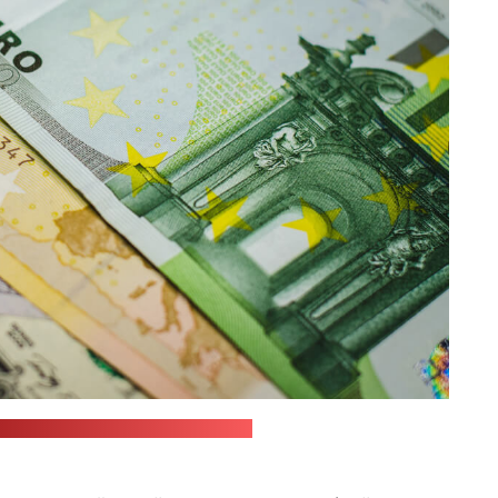
nsplash.com / JustStartInvesting