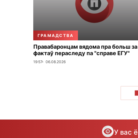
ГРАМАДСТВА
Правабаронцам вядома пра больш за
фактаў пераследу па "справе ЕГУ"
19:57
06.08.2026
У вас 