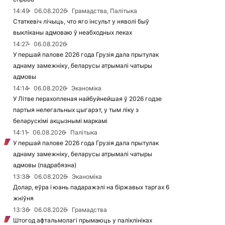
14:49
06.08.2026
Грамадства, Палітыка
Статкевіч лічыць, что яго інсульт у няволі быў
выкліканы адмоваю ў неабходных леках
14:27
06.08.2026
У першай палове 2026 года Грузія дала прытулак
аднаму замежніку, беларусы атрымалі чатыры
адмовы
14:14
06.08.2026
Эканоміка
У Літве перахопленая найбуйнейшая ў 2026 годзе
партыя нелегальных цыгарэт, у тым ліку з
беларускімі акцызнымі маркамі
14:11
06.08.2026
Палітыка
У першай палове 2026 года Грузія дала прытулак
аднаму замежніку, беларусы атрымалі чатыры
адмовы (падрабязна)
13:38
06.08.2026
Эканоміка
Долар, еўра і юань падаражэлі на біржавых таргах 6
жніўня
13:36
06.08.2026
Грамадства
Штогод афтальмолагі прымаюць у паліклініках