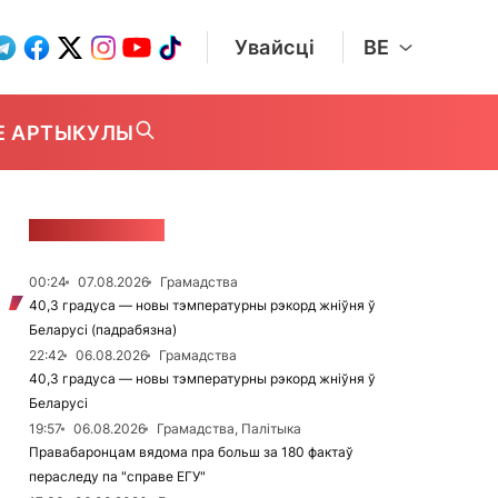
Увайсці
BE
Е АРТЫКУЛЫ
СТУЖКА НАВІН
00:24
07.08.2026
Грамадства
40,3 градуса — новы тэмпературны рэкорд жніўня ў
Беларусі (падрабязна)
22:42
06.08.2026
Грамадства
40,3 градуса — новы тэмпературны рэкорд жніўня ў
Беларусі
19:57
06.08.2026
Грамадства, Палітыка
Правабаронцам вядома пра больш за 180 фактаў
пераследу па "справе ЕГУ"