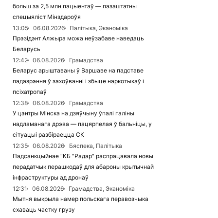
больш за 2,5 млн пацыентаў — пазаштатны
спецыяліст Мінздароўя
13:05
06.08.2026
Палітыка, Эканоміка
Прэзідэнт Алжыра можа неўзабаве наведаць
Беларусь
12:42
06.08.2026
Грамадства
Беларус арыштаваны ў Варшаве на падставе
падазрэння ў захоўванні і збыце наркотыкаў і
псіхатропаў
12:38
06.08.2026
Грамадства
У цэнтры Мінска на дзяўчыну ўпалі галіны
надламанага дрэва — пацярпелая ў бальніцы, у
сітуацыі разбіраецца СК
12:35
06.08.2026
Бяспека, Палітыка
Падсанкцыйнае "КБ "Радар" распрацавала новы
перадатчык перашкодаў для абароны крытычнай
інфраструктуры ад дронаў
12:31
06.08.2026
Грамадства, Эканоміка
Мытня выкрыла намер польскага перавозчыка
схаваць частку грузу