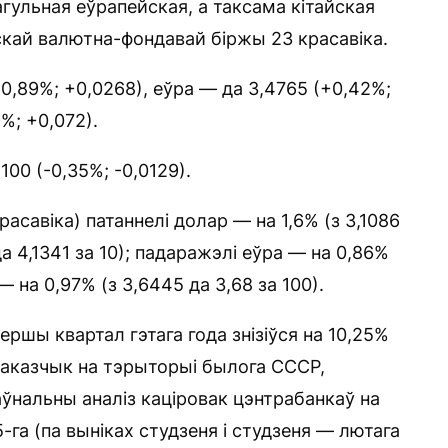
гульная еўрапейская, а таксама кітайская
кай валютна-фондавай біржы 23 красавіка.
0,89%; +0,0268), еўра — да 3,4765 (+0,42%;
%; +0,072).
100 (-0,35%; -0,0129).
асавіка) патаннелі долар — на 1,6% (з 3,1086
да 4,1341 за 10); падаражэлі еўра — на 0,86%
 — на 0,97% (з 3,6445 да 3,68 за 100).
ершы квартал гэтага года знізіўся на 10,25%
і паказчык на тэрыторыі былога СССР,
ўнальны аналіз каціровак цэнтрабанкаў на
5-га (па выніках студзеня і студзеня — лютага