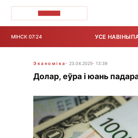
ПОЗІРК+
УСЕ НАВІНЫ
П
МІНСК 07:24
Эканоміка
23.04.2025
13:39
Долар, еўра і юань падара