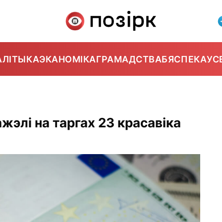
АЛІТЫКА
ЭКАНОМІКА
ГРАМАДСТВА
БЯСПЕКА
УС
жэлі на таргах 23 красавіка