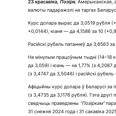
23 красавіка,
Позірк
.
Амерыканская, а
валюты падаражэлі на таргах Беларус
Курс долара вырас да 3,0519 рубля (+
+0,0144), юаня — да 4,1586 за 10 (+0,9
Расійскі рубель патаннеў да 3,6563 за 
На мінулым працоўным тыдні (14–18 кр
да 3,059) і юань — на 1,77% (з 4,2087 
(з 3,4747 да 3,5046) і расійскі рубель
Афіцыйны курс долара ў Беларусі за п
(з 3,4735 да 3,1176 рубля). Гэта друг
сведчыць праведзены
“Позіркам”
пара
31 снежня 2024 года і 31 сакавіка 202