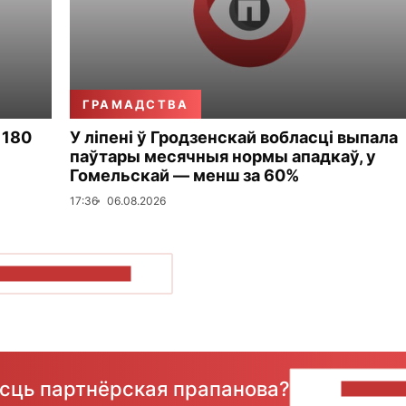
ГРАМАДСТВА
 180
У ліпені ў Гродзенскай вобласці выпала
паўтары месячныя нормы ападкаў, у
Гомельскай — менш за 60%
17:36
06.08.2026
ПАКАЗАЦЬ БОЛЬШ
ёсць партнёрская прапанова?
НАПІШЫ