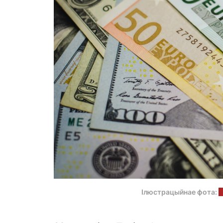
Ілюстрацыйнае фота:
u