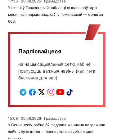
17:36
06.08.2026
Грамадства
У ліпені ў Гродзенскай вобласці выпала паўтары
месячныя нормы ападкаў, у Гомельскай — менш за
60%
Падпісвайцеся
на нашы сацыяльныя сеткі, каб не
прапусціць важныя навіны (калі гэта
бяспечна для вас)
15:08
06.08.2026
Грамадства
У Сенненскім раёне 62-гадовая жанчына пагражала
забіць сужыцеля — распачатая крымінальная
справа