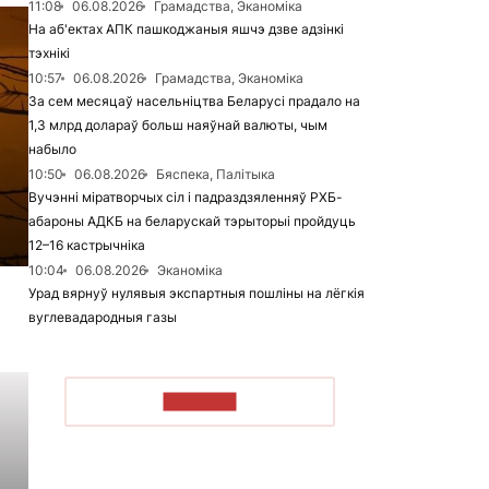
11:08
06.08.2026
Грамадства, Эканоміка
На аб'ектах АПК пашкоджаныя яшчэ дзве адзінкі
тэхнікі
10:57
06.08.2026
Грамадства, Эканоміка
За сем месяцаў насельніцтва Беларусі прадало на
1,3 млрд долараў больш наяўнай валюты, чым
набыло
10:50
06.08.2026
Бяспека, Палітыка
Вучэнні міратворчых сіл і падраздзяленняў РХБ-
абароны АДКБ на беларускай тэрыторыі пройдуць
12–16 кастрычніка
10:04
06.08.2026
Эканоміка
Урад вярнуў нулявыя экспартныя пошліны на лёгкія
вуглевадародныя газы
ЧЫТАЦЬ