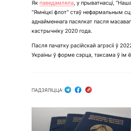
Як
паведамляла
, у прыватнасці, “Наш
“Ямніцкі флот“ стаў нефармальным сц
аднайменнага пасялкат пасля масаваг
кастрычніку 2020 года.
Пасля пачатку расійскай агрэсіі ў 202
Украіны ў форме сэрца, таксама ў ім ё
ПАДЗЯЛІЦЦА: