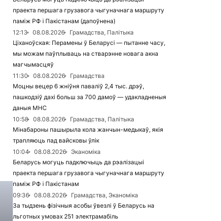
праекта першага грузавога чыгуначнага маршруту
паміж РФ і Пакістанам (дапоўнена)
12:13
08.08.2026
Грамадства, Палітыка
Ціханоўская: Перамены ў Беларусі — пытанне часу,
мы можам паўплываць на стварэнне новага акна
магчымасцяў
11:30
08.08.2026
Грамадства
Моцны вецер 6 жніўня паваліў 2,4 тыс. дрэў,
пашкодзіў дахі больш за 700 дамоў — удакладненыя
даныя МНС
10:58
08.08.2026
Грамадства, Палітыка
Мінабароны пашырыла кола жанчын-медыкаў, якія
трапляюць пад вайсковы ўлік
10:04
08.08.2026
Эканоміка
Беларусь могуць падключыць да рэалізацыі
праекта першага грузавога чыгуначнага маршруту
паміж РФ і Пакістанам
09:36
08.08.2026
Грамадства, Эканоміка
За тыдзень фізічныя асобы ўвезлі ў Беларусь на
льготных умовах 251 электрамабіль