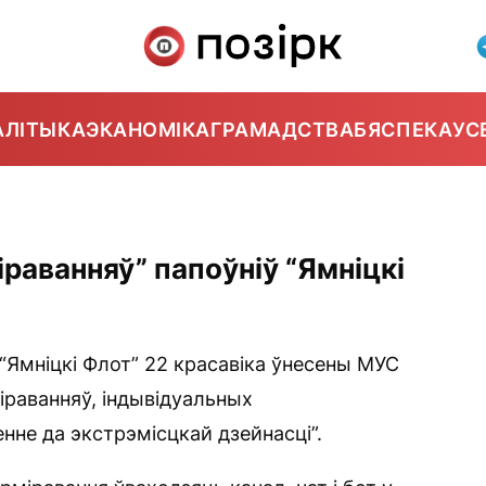
АЛІТЫКА
ЭКАНОМІКА
ГРАМАДСТВА
БЯСПЕКА
УС
іраванняў” папоўніў “Ямніцкі
 “Ямніцкі Флот” 22 красавіка ўнесены МУС
міраванняў, індывідуальных
нне да экстрэмісцкай дзейнасці”.