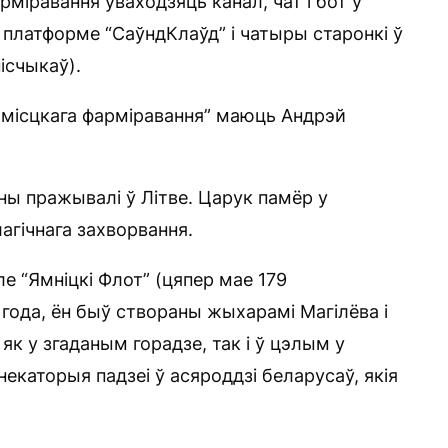
міравання ўваходзяць канал, чат і бот у
 платформе “СаўндКлаўд” і чатыры старонкі ў
пісчыкаў).
эмісцкага фарміравання” маюць Андрэй
ны пражывалі ў Літве. Царук памёр у
лагічнага захворвання.
е “Ямніцкі Флот” (цяпер мае 179
года, ён быў створаны жыхарамі Магілёва і
як у згаданым горадзе, так і ў цэлым у
некаторыя падзеі ў асяроддзі беларусаў, якія