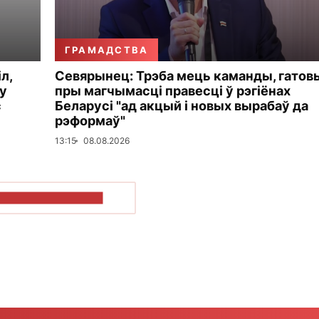
ГРАМАДСТВА
л,
Севярынец: Трэба мець каманды, гатов
у
пры магчымасці правесці ў рэгіёнах
с
Беларусі "ад акцый і новых вырабаў да
рэформаў"
13:15
08.08.2026
ПАКАЗАЦЬ БОЛЬШ