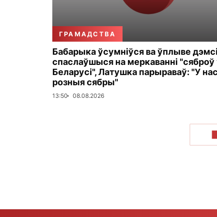
ГРАМАДСТВА
Бабарыка ўсумніўся ва ўплыве дэмсі
спаслаўшыся на меркаванні "сяброў 
Беларусі", Латушка парыраваў: "У на
розныя сябры"
13:50
08.08.2026