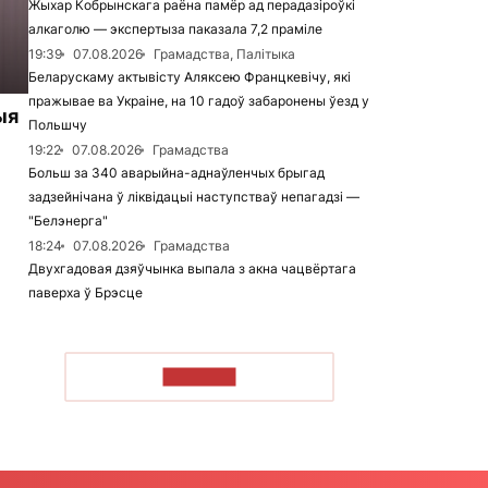
Жыхар Кобрынскага раёна памёр ад перадазіроўкі
алкаголю — экспертыза паказала 7,2 праміле
19:39
07.08.2026
Грамадства, Палітыка
Беларускаму актывісту Аляксею Францкевічу, які
пражывае ва Украіне, на 10 гадоў забаронены ўезд у
ыя
Польшчу
19:22
07.08.2026
Грамадства
Больш за 340 аварыйна-аднаўленчых брыгад
задзейнічана ў ліквідацыі наступстваў непагадзі —
"Белэнерга"
18:24
07.08.2026
Грамадства
Двухгадовая дзяўчынка выпала з акна чацвёртага
паверха ў Брэсце
ЧЫТАЦЬ