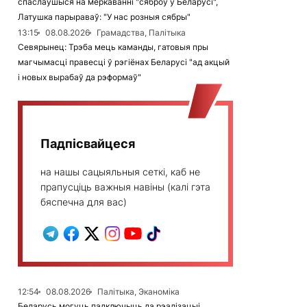
спаслаўшыся на меркаванні "сяброў у Беларусі",
Латушка парыраваў: "У нас розныя сябры"
13:15
08.08.2026
Грамадства, Палітыка
Севярынец: Трэба мець каманды, гатовыя пры
магчымасці правесці ў рэгіёнах Беларусі "ад акцый
і новых вырабаў да рэформаў"
Падпісвайцеся
на нашы сацыяльныя сеткі, каб не
прапусціць важныя навіны (калі гэта
бяспечна для вас)
12:54
08.08.2026
Палітыка, Эканоміка
Беларусь могуць падключыць да рэалізацыі