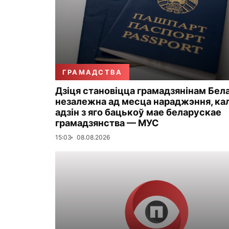
ГРАМАДСТВА
Дзіця становіцца грамадзянінам Бел
незалежна ад месца нараджэння, кал
адзін з яго бацькоў мае беларускае
грамадзянства — МУС
15:03
08.08.2026