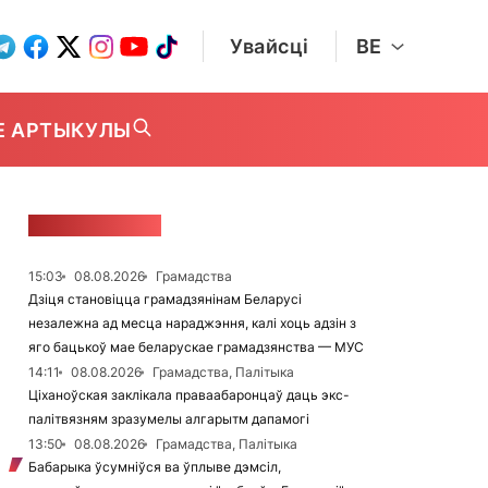
Увайсці
BE
Е АРТЫКУЛЫ
СТУЖКА НАВІН
15:03
08.08.2026
Грамадства
Дзіця становіцца грамадзянінам Беларусі
незалежна ад месца нараджэння, калі хоць адзін з
яго бацькоў мае беларускае грамадзянства — МУС
14:11
08.08.2026
Грамадства, Палітыка
Ціханоўская заклікала праваабаронцаў даць экс-
палітвязням зразумелы алгарытм дапамогі
13:50
08.08.2026
Грамадства, Палітыка
Бабарыка ўсумніўся ва ўплыве дэмсіл,