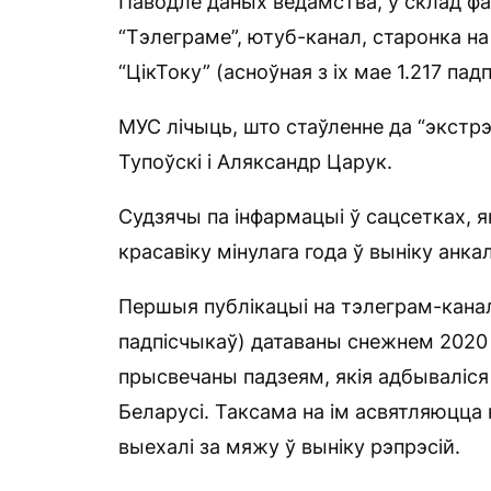
Паводле даных ведамства, у склад фар
“Тэлеграме”, ютуб-канал, старонка на
“ЦікТоку” (асноўная з іх мае 1.217 пад
МУС лічыць, што стаўленне да “экстр
Тупоўскі і Аляксандр Царук.
Судзячы па інфармацыі ў сацсетках, я
красавіку мінулага года ў выніку анка
Першыя публікацыі на тэлеграм-канал
падпісчыкаў) датаваны снежнем 2020 
прысвечаны падзеям, якія адбываліся 
Беларусі. Таксама на ім асвятляюцца 
выехалі за мяжу ў выніку рэпрэсій.