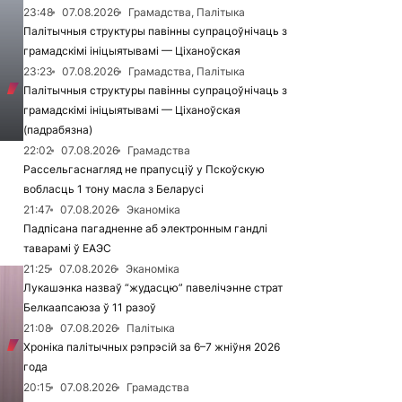
23:48
07.08.2026
Грамадства, Палітыка
Палітычныя структуры павінны супрацоўнічаць з
грамадскімі ініцыятывамі — Ціханоўская
23:23
07.08.2026
Грамадства, Палітыка
Палітычныя структуры павінны супрацоўнічаць з
грамадскімі ініцыятывамі — Ціханоўская
(падрабязна)
22:02
07.08.2026
Грамадства
Рассельгаснагляд не прапусціў у Пскоўскую
вобласць 1 тону масла з Беларусі
21:47
07.08.2026
Эканоміка
Падпісана пагадненне аб электронным гандлі
таварамі ў ЕАЭС
21:25
07.08.2026
Эканоміка
Лукашэнка назваў “жудасцю” павелічэнне страт
Белкаапсаюза ў 11 разоў
21:08
07.08.2026
Палітыка
Хроніка палітычных рэпрэсій за 6–7 жніўня 2026
года
20:15
07.08.2026
Грамадства