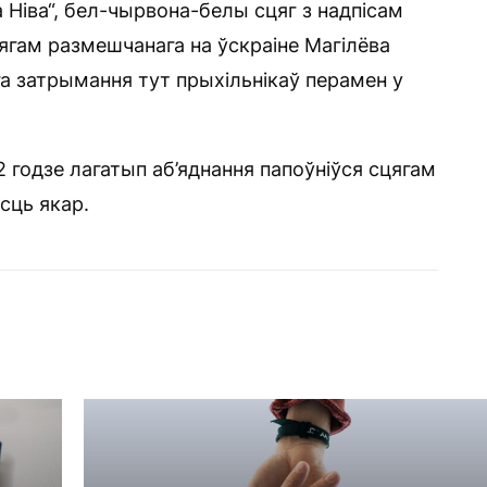
а Ніва“, бел-чырвона-белы сцяг з надпісам
ягам размешчанага на ўскраіне Магілёва
а затрымання тут прыхільнікаў перамен у
2 годзе лагатып аб’яднання папоўніўся сцягам
сць якар.