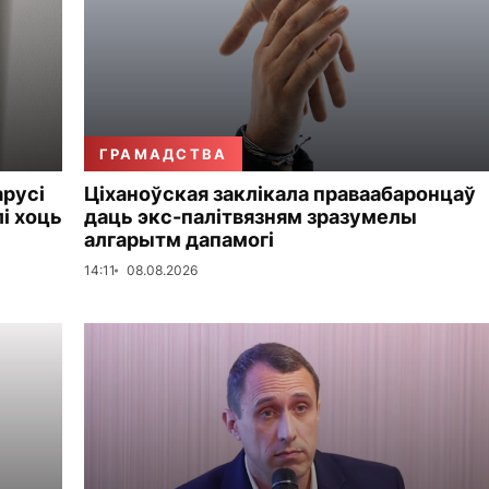
ГРАМАДСТВА
арусі
Ціханоўская заклікала праваабаронцаў
і хоць
даць экс-палітвязням зразумелы
алгарытм дапамогі
14:11
08.08.2026