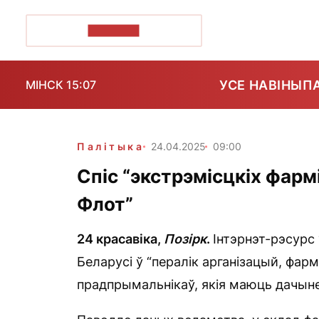
ПОЗІРК+
УСЕ НАВІНЫ
П
МІНСК 15:07
Палітыка
24.04.2025
09:00
Спіс “экстрэмісцкіх фарм
Флот”
24 красавіка,
Позірк
.
Інтэрнэт-рэсурс
Беларусі ў “пералік арганізацый, фар
прадпрымальнікаў, якія маюць дачыне