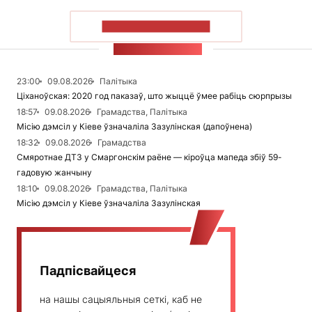
ПАКАЗАЦЬ БОЛЬШ
СТУЖКА НАВІН
23:00
09.08.2026
Палітыка
Ціханоўская: 2020 год паказаў, што жыццё ўмее рабіць сюрпрызы
18:57
09.08.2026
Грамадства, Палітыка
Місію дэмсіл у Кіеве ўзначаліла Зазулінская (дапоўнена)
18:32
09.08.2026
Грамадства
Смяротнае ДТЗ у Смаргонскім раёне — кіроўца мапеда збіў 59-
гадовую жанчыну
18:10
09.08.2026
Грамадства, Палітыка
Місію дэмсіл у Кіеве ўзначаліла Зазулінская
Падпісвайцеся
на нашы сацыяльныя сеткі, каб не