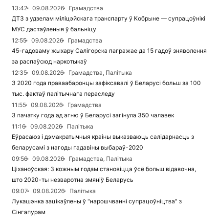
13:42
09.08.2026
Грамадства
ДТЗ з удзелам міліцэйскага транспарту ў Кобрыне — супрацоўнікі
МУС дастаўленыя ў бальніцу
12:55
09.08.2026
Грамадства
45-гадоваму жыхару Салігорска пагражае да 15 гадоў зняволення
за распаўсюд наркотыкаў
12:35
09.08.2026
Грамадства, Палітыка
З 2020 года праваабаронцы зафіксавалі ў Беларусі больш за 100
тыс. фактаў палітычнага пераследу
11:55
09.08.2026
Грамадства
З пачатку года ад агню ў Беларусі загінула 350 чалавек
11:16
09.08.2026
Палітыка
Еўрасаюз і дэмакратычныя краіны выказваюць салідарнасць з
беларусамі з нагоды гадавіны выбараў-2020
09:56
09.08.2026
Грамадства, Палітыка
Ціханоўская: З кожным годам становіцца ўсё больш відавочна,
што 2020-ты незваротна змяніў Беларусь
09:07
09.08.2026
Палітыка
Лукашэнка зацікаўлены ў "нарошчванні супрацоўніцтва" з
Сінгапурам