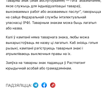
Таварны знак (знак абслугоўвання) — гэта “абазначэнне,
якое служыць для індывідуалізацыі тавараў,
выконваемых работ або аказваемых паслуг”, гаворыцца
на сайце Федэральнай службы інтэлектуальнай
уласнасці (РФ). Таварным знакам можа быць лагатып
або назва.
Калі ў кампаніі няма таварнага знака, любы можа
выкарыстоўваць яе назву ці лагатып. Каб знізіць гэтыя
рызыкі, кампаніі рэгіструюць таварныя знакі і
атрымліваюць выключныя правы на іх.
Заяўка на таварны знак падаецца ў Растпатэнт
юрыдычнай асобай або грамадзянінам.
ПАДЗЯЛІЦЦА: