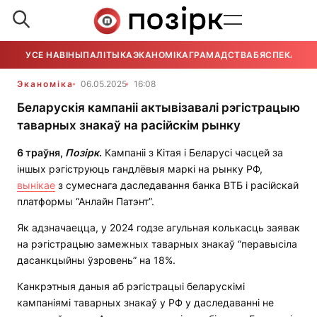
УСЕ НАВІНЫ
ПАЛІТЫКА
ЭКАНОМІКА
ГРАМАДСТВА
БЯСПЕКА
УСЕ
Эканоміка
06.05.2025
16:08
Беларускія кампаніі актывізавалі рэгістрацыю
таварных знакаў на расійскім рынку
6
траўня
,
Позірк
.
Кампаніі з Кітая і Беларусі часцей за
іншых рэгіструюць гандлёвыя маркі на рынку РФ,
вынікае
з сумеснага даследавання банка ВТБ і расійскай
платформы “Анлайн Патэнт”.
Як адзначаецца, у 2024 годзе агульная колькасць заявак
на рэгістрацыю замежных таварных знакаў “перавысіла
дасанкцыйны ўзровень” на 18%.
Канкрэтныя даныя аб рэгістрацыі беларускімі
кампаніямі таварных знакаў у РФ у даследаванні не