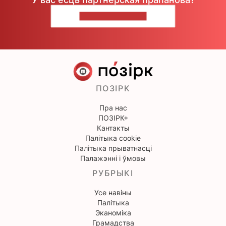
НАПІШЫЦЕ НАМ
ПОЗІРК
Пра нас
ПОЗІРК+
Кантакты
Палітыка cookie
Палітыка прыватнасці
Палажэнні і ўмовы
РУБРЫКІ
Усе навіны
Палітыка
Эканоміка
Грамадства