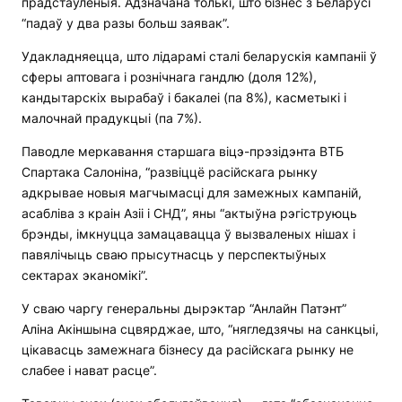
прадстаўленыя. Адзначана толькі, што бізнес з Беларусі
“падаў у два разы больш заявак”.
Удакладняецца, што лідарамі сталі беларускія кампаніі ў
сферы аптовага і рознічнага гандлю (доля 12%),
кандытарскіх вырабаў і бакалеі (па 8%), касметыкі і
малочнай прадукцыі (па 7%).
Паводле меркавання старшага віцэ-прэзідэнта ВТБ
Спартака Салоніна, “развіццё расійскага рынку
адкрывае новыя магчымасці для замежных кампаній,
асабліва з краін Азіі і СНД”, яны “актыўна рэгіструюць
брэнды, імкнуцца замацавацца ў вызваленых нішах і
павялічыць сваю прысутнасць у перспектыўных
сектарах эканомікі”.
У сваю чаргу генеральны дырэктар “Анлайн Патэнт”
Аліна Акіншына сцвярджае, што, “нягледзячы на санкцыі,
цікавасць замежнага бізнесу да расійскага рынку не
слабее і нават расце”.