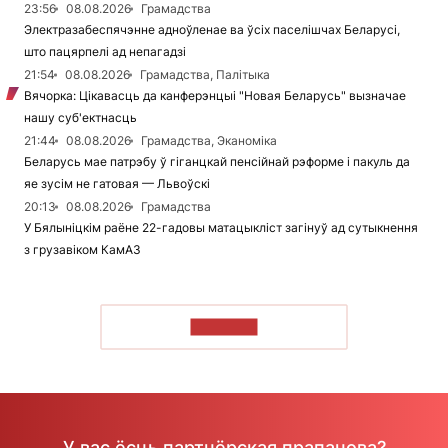
23:56
08.08.2026
Грамадства
Электразабеспячэнне адноўленае ва ўсіх паселішчах Беларусі,
што пацярпелі ад непагадзі
21:54
08.08.2026
Грамадства, Палітыка
Вячорка: Цікавасць да канферэнцыі "Новая Беларусь" вызначае
нашу суб'ектнасць
21:44
08.08.2026
Грамадства, Эканоміка
Беларусь мае патрэбу ў гіганцкай пенсійнай рэформе і пакуль да
яе зусім не гатовая — Львоўскі
20:13
08.08.2026
Грамадства
У Бялыніцкім раёне 22-гадовы матацыкліст загінуў ад сутыкнення
з грузавіком КамАЗ
ЧЫТАЦЬ
У вас ёсць партнёрская прапанова?