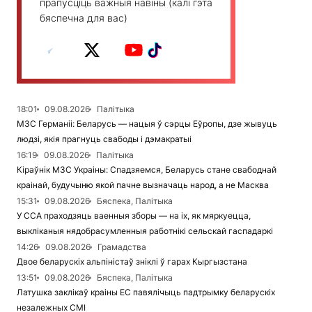
прапусціць важныя навіны (калі гэта
бяспечна для вас)
18:01
09.08.2026
Палітыка
МЗС Германіі: Беларусь — нацыя ў сэрцы Еўропы, дзе жывуць
людзі, якія прагнуць свабоды і дэмакратыі
16:19
09.08.2026
Палітыка
Кіраўнік МЗС Украіны: Спадзяемся, Беларусь стане свабоднай
краінай, будучыню якой пачне вызначаць народ, а не Масква
15:31
09.08.2026
Бяспека, Палітыка
У ССА праходзяць ваенныя зборы — на іх, як мяркуецца,
выкліканыя нядобрасумленныя работнікі сельскай гаспадаркі
14:26
09.08.2026
Грамадства
Двое беларускіх альпіністаў зніклі ў гарах Кыргызстана
13:51
09.08.2026
Бяспека, Палітыка
Латушка заклікаў краіны ЕС павялічыць падтрымку беларускіх
незалежных СМІ