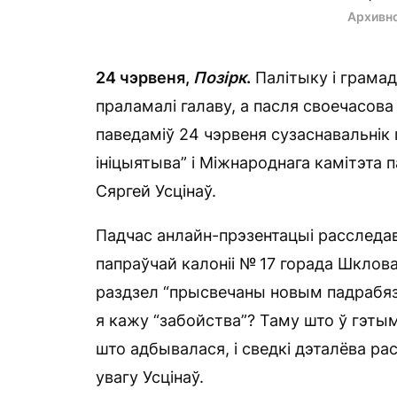
Архивн
24 чэрвеня,
Позірк
.
Палітыку і грамад
праламалі галаву, а пасля своечасов
паведаміў 24 чэрвеня сузаснавальнік
ініцыятыва” і Міжнароднага камітэта 
Сяргей Усцінаў.
Падчас анлайн-прэзентацыі расследав
папраўчай калоніі № 17 горада Шклов
раздзел “прысвечаны новым падрабяз
я кажу “забойства”? Таму што ў гэтым
што адбывалася, і сведкі дэталёва ра
увагу Усцінаў.