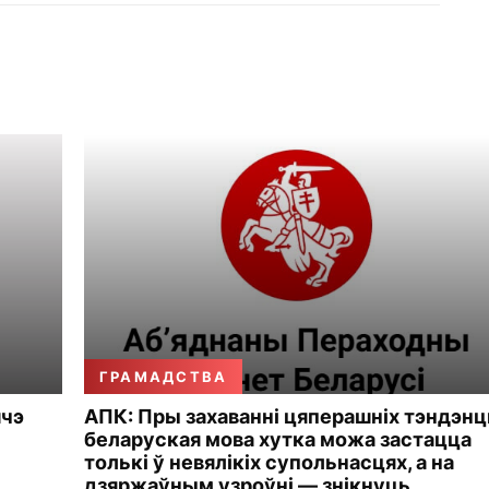
ГРАМАДСТВА
шчэ
АПК: Пры захаванні цяперашніх тэндэн
беларуская мова хутка можа застацца
толькі ў невялікіх супольнасцях, а на
дзяржаўным узроўні — знікнуць