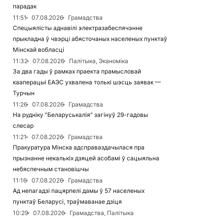
парадак
11:51
07.08.2026
Грамадства
Спецыялісты аднавілі электразабеспячэнне
прыкладна ў чвэрці абясточаных населеных пунктаў
Мінскай вобласці
11:32
07.08.2026
Палітыка, Эканоміка
За два гады ў рамках праекта прамысловай
кааперацыі ЕАЭС ухвалена толькі шэсць заявак —
Турчын
11:26
07.08.2026
Грамадства
На рудніку "Беларуськалія" загінуў 29-гадовы
слесар
11:21
07.08.2026
Грамадства
Пракуратура Мінска адсправаздачылася пра
прызнанне некалькіх дзяцей асобамі ў сацыяльна
небяспечным становішчы
11:16
07.08.2026
Грамадства
Ад непагадзі пацярпелі дамы ў 57 населеных
пунктаў Беларусі, траўмаванае дзіця
10:29
07.08.2026
Грамадства, Палітыка