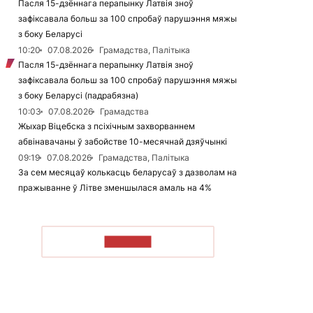
Пасля 15-дзённага перапынку Латвія зноў
зафіксавала больш за 100 спробаў парушэння мяжы
з боку Беларусі
10:20
07.08.2026
Грамадства, Палітыка
Пасля 15-дзённага перапынку Латвія зноў
зафіксавала больш за 100 спробаў парушэння мяжы
з боку Беларусі (падрабязна)
10:03
07.08.2026
Грамадства
Жыхар Віцебска з псіхічным захворваннем
абвінавачаны ў забойстве 10-месячнай дзяўчынкі
09:19
07.08.2026
Грамадства, Палітыка
За сем месяцаў колькасць беларусаў з дазволам на
пражыванне ў Літве зменшылася амаль на 4%
ЧЫТАЦЬ