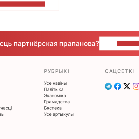
ПАКАЗАЦЬ БОЛЬШ
ёсць партнёрская прапанова?
НАПІШЫ
РУБРЫКІ
САЦСЕТКІ
Усе навіны
Палітыка
Эканоміка
Грамадства
насці
Бяспека
вы
Усе артыкулы