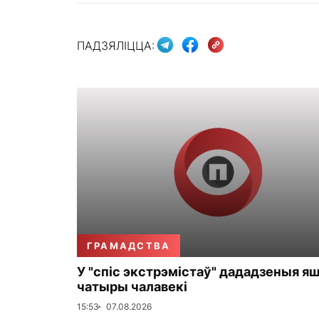
ПАДЗЯЛІЦЦА:
ГРАМАДСТВА
У "спіс экстрэмістаў" дададзеныя я
чатыры чалавекі
15:53
07.08.2026