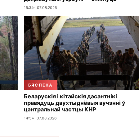
15:34
07.08.2026
БЯСПЕКА
Беларускія і кітайскія дэсантнікі
правядуць двухтыднёвыя вучэнні ў
цэнтральнай частцы КНР
14:57
07.08.2026