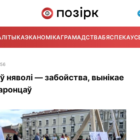
АЛІТЫКА
ЭКАНОМІКА
ГРАМАДСТВА
БЯСПЕКА
УС
:56
ў няволі — забойства, вынікае
аронцаў