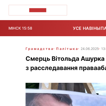
ПОЗІРК+
УСЕ НАВІНЫ
П
МІНСК 15:58
Грамадства
Палітыка
24.06.2025
13
Смерць Вітольда Ашурка 
з расследавання правааб