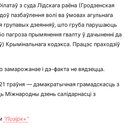
Філатаў з суда Лідскага раёна (Гродзенская
доў пазбаўлення волі ва ўмовах агульнага
я групавых дзеянняў, што груба парушаюць
або пагроза прымянення гвалту ў дачыненні да
ў) Крымінальнага кодэкса. Працэс праходзіў
о замарожанае і дэ-факта не вядзецца.
 21 траўня — дэмакратычная грамадскасць з
ь Міжнародны дзень салідарнасці з
м
“Позірк+”