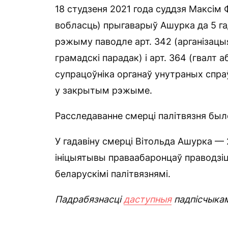
18 студзеня 2021 года суддзя Максім 
вобласць) прыгаварыў Ашурка да 5 га
рэжыму паводле арт. 342 (арганізацы
грамадскі парадак) і арт. 364 (гвалт 
супрацоўніка органаў унутраных спра
у закрытым рэжыме.
Расследаванне смерці палітвязня был
У гадавіну смерці Вітольда Ашурка —
ініцыятывы праваабаронцаў праводзіц
беларускімі палітвязнямі.
Падрабязнасці
даступныя
падпісчыка