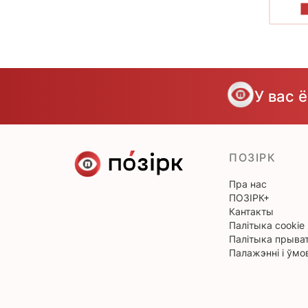
У вас 
ПОЗІРК
Пра нас
ПОЗІРК+
Кантакты
Палітыка cookie
Палітыка прыват
Палажэнні і ўмо