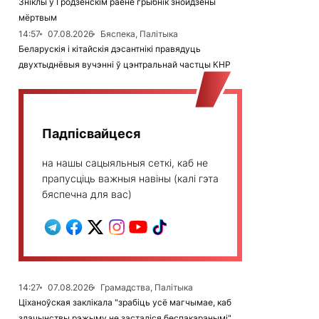
Зніклы ў Гродзенскім раёне грыбнік знойдзены
мёртвым
14:57
07.08.2026
Бяспека, Палітыка
Беларускія і кітайскія дэсантнікі правядуць
двухтыднёвыя вучэнні ў цэнтральнай частцы КНР
Падпісвайцеся
на нашы сацыяльныя сеткі, каб не
прапусціць важныя навіны (калі гэта
бяспечна для вас)
14:27
07.08.2026
Грамадства, Палітыка
Ціханоўская заклікала "зрабіць усё магчымае, каб
злачынствы рэжыму не засталіся беспакаранымі"