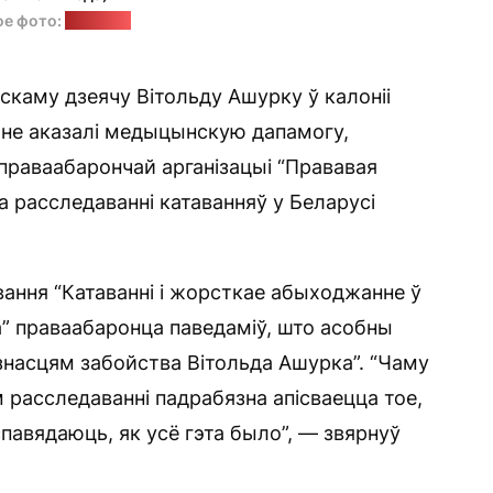
ое фото:
"Позірк"
скаму дзеячу Вітольду Ашурку ў калоніі
а не аказалі медыцынскую дапамогу,
 праваабарончай арганізацыі “Прававая
па расследаванні катаванняў у Беларусі
ання “Катаванні і жорсткае абыходжанне ў
а” праваабаронца паведаміў, што асобны
насцям забойства Вітольда Ашурка”. “Чаму
 расследаванні падрабязна апісваецца тое,
спавядаюць, як усё гэта было”, — звярнуў