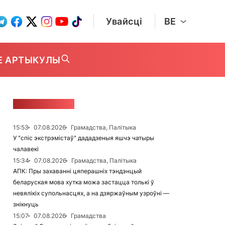
Увайсці
BE
Е АРТЫКУЛЫ
СТУЖКА НАВІН
15:53
07.08.2026
Грамадства, Палітыка
У "спіс экстрэмістаў" дададзеныя яшчэ чатыры
чалавекі
15:34
07.08.2026
Грамадства, Палітыка
АПК: Пры захаванні цяперашніх тэндэнцый
беларуская мова хутка можа застацца толькі ў
невялікіх супольнасцях, а на дзяржаўным узроўні —
знікнуць
15:07
07.08.2026
Грамадства