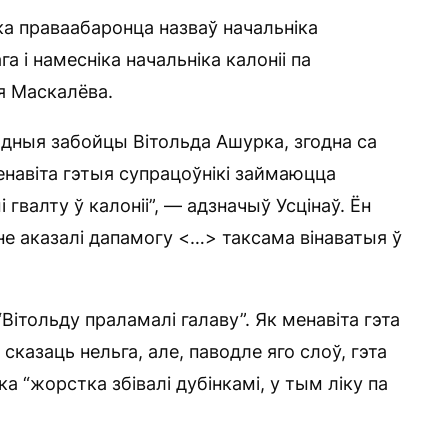
ка праваабаронца назваў начальніка
 і намесніка начальніка калоніі па
 Маскалёва.
одныя забойцы Вітольда Ашурка, згодна са
навіта гэтыя супрацоўнікі займаюцца
 гвалту ў калоніі”, — адзначыў Усцінаў. Ён
 не аказалі дапамогу <…> таксама вінаватыя ў
ітольду праламалі галаву”. Як менавіта гэта
сказаць нельга, але, паводле яго слоў, гэта
а “жорстка збівалі дубінкамі, у тым ліку па