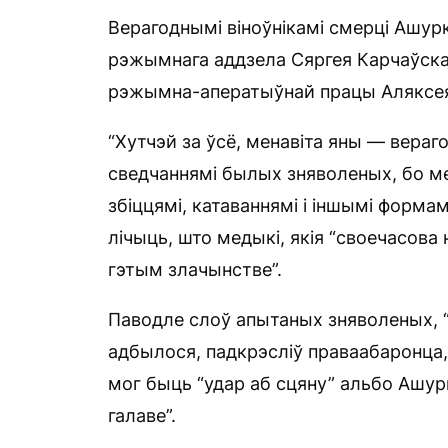
Верагоднымі віноўнікамі смерці Ашур
рэжымнага аддзела Сяргея Карчаўскага
рэжымна-аператыўнай працы Аляксея
“Хутчэй за ўсё, менавіта яны — вераг
сведчаннямі былых зняволеных, бо ме
збіццямі, катаваннямі і іншымі формамі
лічыць, што медыкі, якія “своечасова
гэтым злачынстве”.
Паводле слоў апытаных зняволеных, “В
адбылося, падкрэсліў праваабаронца, 
мог быць “удар аб сцяну” альбо Ашурк
галаве”.