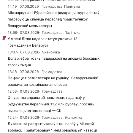
14:19
07.08.2026
Грамадства, Палітыка
Міжнародная і Еўрапейская федэрацыі журналістаў
патрабуюць спыніць пераслед прадстаўнікоў
беларускай медыясферы
13:58
07.08.2026
Грамадства, Палітыка
У ліпені Літва надала статус уцекача 12
грамадзянам Беларусі
13:37
07.08.2026
Эканоміка
Долар, еўра і юань падаражэлі на апошніх біржавых
таргах тыдня
13:18
07.08.2026
Грамадства
Па факце гібелі слесара на рудніку "Беларуськалія"
распачатая крымінальная справа
12:53
07.08.2026
Грамадства
Фігуранты справы аб нявыплаце падаткаў у
будаўніцтве пералічылі 31,2 млн рублёў, просяць
вызваліць ад адказнасці — СК
12:24
07.08.2026
Грамадства, Эканоміка
Лукашэнка раскрытыкаваў стан палёў у Мінскай
вобласці і запатрабаваў "імем рэвалюцыі" навесці