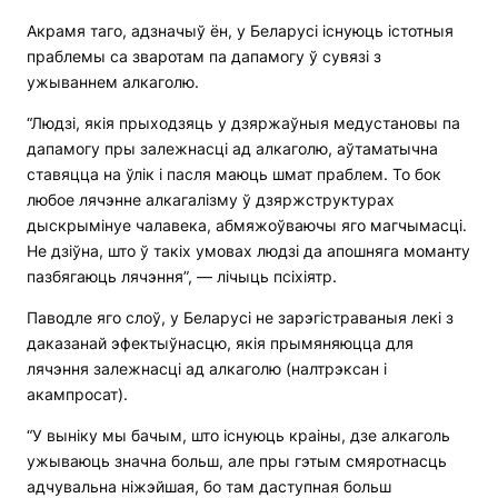
Акрамя таго, адзначыў ён, у Беларусі існуюць істотныя
праблемы са зваротам па дапамогу ў сувязі з
ужываннем алкаголю.
“Людзі, якія прыходзяць у дзяржаўныя медустановы па
дапамогу пры залежнасці ад алкаголю, аўтаматычна
ставяцца на ўлік і пасля маюць шмат праблем. То бок
любое лячэнне алкагалізму ў дзяржструктурах
дыскрымінуе чалавека, абмяжоўваючы яго магчымасці.
Не дзіўна, што ў такіх умовах людзі да апошняга моманту
пазбягаюць лячэння”, — лічыць псіхіятр.
Паводле яго слоў, у Беларусі не зарэгістраваныя лекі з
даказанай эфектыўнасцю, якія прымяняюцца для
лячэння залежнасці ад алкаголю (налтрэксан і
акампросат).
“У выніку мы бачым, што існуюць краіны, дзе алкаголь
ужываюць значна больш, але пры гэтым смяротнасць
адчувальна ніжэйшая, бо там даступная больш