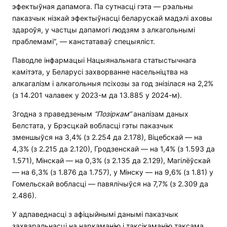
эфектыўная дапамога. Па сутнасці гэта — рэальны
паказчык нізкай эфектыўнасці беларускай мадэлі аховы
здароўя, у частцы дапамогі людзям з алкагольнымі
праблемамі”, — канстатаваў спецыяліст.
Паводле інфармацыі Нацыянальнага статыстычнага
камітэта, у Беларусі захворванне насельніцтва на
алкагалізм і алкагольныя псіхозы за год знізілася на 2,2%
(з 14.201 чалавек у 2023-м да 13.885 у 2024-м).
Згодна з праведзеным
“Позіркам”
аналізам даных
Белстата, у Брэсцкай вобласці гэты паказчык
зменшыўся на 3,4% (з 2.254 да 2.178), Віцебскай — на
4,3% (з 2.215 да 2.120), Гродзенскай — на 1,4% (з 1.593 да
1.571), Мінскай — на 0,3% (з 2.135 да 2.129), Магілёўскай
— на 6,3% (з 1.876 да 1.757), у Мінску — на 9,6% (з 1.81) у
Гомельскай вобласці — павялічыўся на 7,7% (з 2.309 да
2.486).
У адпаведнасці з афіцыйнымі данымі паказчык
захваральнасці на наркаманію і таксікаманію таксама