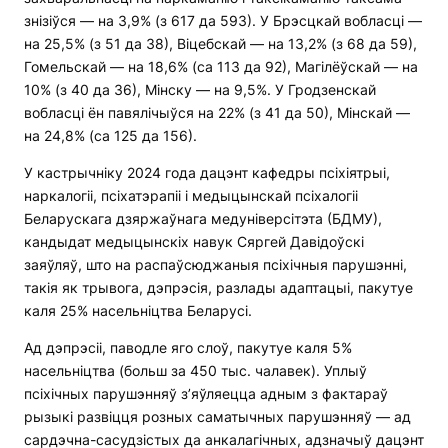
знізіўся — на 3,9% (з 617 да 593). У Брэсцкай вобласці —
на 25,5% (з 51 да 38), Віцебскай — на 13,2% (з 68 да 59),
Гомельскай — на 18,6% (са 113 да 92), Магілёўскай — на
10% (з 40 да 36), Мінску — на 9,5%. У Гродзенскай
вобласці ён павялічыўся на 22% (з 41 да 50), Мінскай —
на 24,8% (са 125 да 156).
У кастрычніку 2024 года дацэнт кафедры псіхіятрыі,
наркалогіі, псіхатэрапіі і медыцынскай псіхалогіі
Беларускага дзяржаўнага медуніверсітэта (БДМУ),
кандыдат медыцынскіх навук Сяргей Давідоўскі
заяўляў, што на распаўсюджаныя псіхічныя парушэнні,
такія як трывога, дэпрэсія, разлады адаптацыі, пакутуе
каля 25% насельніцтва Беларусі.
Ад дэпрэсіі, паводле яго слоў, пакутуе каля 5%
насельніцтва (больш за 450 тыс. чалавек). Уплыў
псіхічных парушэнняў з’яўляецца адным з фактараў
рызыкі развіцця розных саматычных парушэнняў — ад
сардэчна-сасудзістых да анкалагічных, адзначыў дацэнт