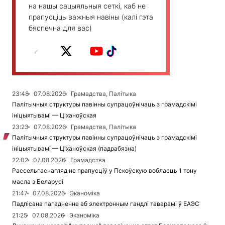
на нашы сацыяльныя сеткі, каб не
прапусціць важныя навіны (калі гэта
бяспечна для вас)
23:48
07.08.2026
Грамадства, Палітыка
Палітычныя структуры павінны супрацоўнічаць з грамадскімі
ініцыятывамі — Ціханоўская
23:23
07.08.2026
Грамадства, Палітыка
Палітычныя структуры павінны супрацоўнічаць з грамадскімі
ініцыятывамі — Ціханоўская (падрабязна)
22:02
07.08.2026
Грамадства
Рассельгаснагляд не прапусціў у Пскоўскую вобласць 1 тону
масла з Беларусі
21:47
07.08.2026
Эканоміка
Падпісана пагадненне аб электронным гандлі таварамі ў ЕАЭС
21:25
07.08.2026
Эканоміка