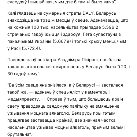
суседзяў і вышэйшая, чым дзе б там ні было яшчэ”.
Калі глядзець на сумарныя страты DALY, Беларусь
знаходзіцца на трэцім месцы ў свеце. Адзначаецца, што
на кожныя 100 тыс. насельніцтва прыпадае 5.596,2
страчаных гадоў жыцця і здароўя. Гэта супастаўна з
паказчыкам Украіны (5.667,9) і толькі крыху менш, чым
у Расіі (5.772,4).
Паводле слоў псіхіятра Уладзіміра Пікірэні, прыблізна
такая ж алкагольная смяротнасць у Беларусі была “і 20, і
30 гадоў таму”.
“Ва ўсім свеце яна знізілася, а ў Беларусі — засталася
такой жа, — адзначыў спецыяліст у каментарыі
медыяпраекту. — Справа ў тым, што большасць краін
свету праводзяць свядомую палітыку на змяншэнне
ўжывання моцнага алкаголю. Беларусь пры гэтым
працягвае заставацца краінай, дзе значная частка
насельніцтва ўжывае моцны алкаголь, прычым вельмі
брутальна”.