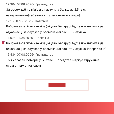
17:30
07.08.2026
Грамадства
За восем дзён у міліцыю паступіла больш за 2,5 тыс.
паведамленняў аб званках тэлефонных махляроў
17:15
07.08.2026
Палітыка
Вайскова-палітычнае кіраўніцтва Беларусі будзе прыцягнута да
адказнасці за саўдзел у расійскай агрэсіі — Латушка
17:07
07.08.2026
Палітыка
Вайскова-палітычнае кіраўніцтва Беларусі будзе прыцягнута да
адказнасці за саўдзел у расійскай агрэсіі — Латушка (падрабязна)
16:43
07.08.2026
Грамадства
Тры чалавекі памерлі ў Быхаве — следства мяркуе атручэнне
сурагатным алкаголем
ЧЫТАЦЬ