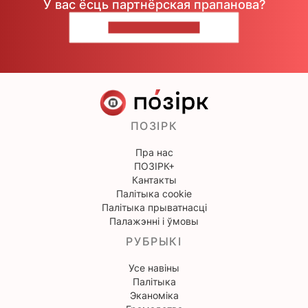
У вас ёсць партнёрская прапанова?
НАПІШЫЦЕ НАМ
ПОЗІРК
Пра нас
ПОЗІРК+
Кантакты
Палітыка cookie
Палітыка прыватнасці
Палажэнні і ўмовы
РУБРЫКІ
Усе навіны
Палітыка
Эканоміка