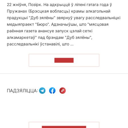
22 жніўня, Позірк. На адкрыццё ў ліпені гэтага года ў
Пружанах (Брэсцкая вобласць) крамы алкагольнай
прадукцыі "Дуб зялёны" звярнуў увагу расследвальніцкі
медыяпраект "Бюро". Адзначыўшы, што "мясцовая
раённая газета анансуе запуск цэлай сеткі
алкамаркетаў" пад брэндам "Дуб зялёны",
расследвальнікі ўстанавілі, што …
ЧЫТАЦЬ
ПАДЗЯЛІЦЦА: