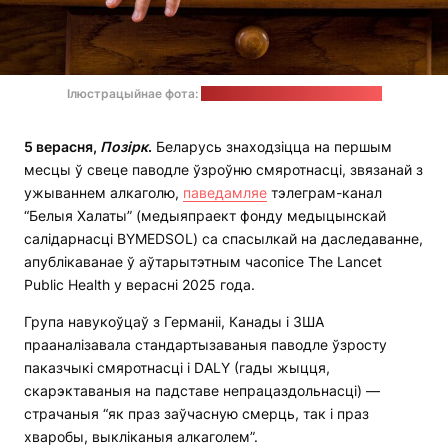
Ілюстрацыйнае фота:
Michal Jarmoluk / pixabay.com
5 верасня,
Позірк
.
Беларусь знаходзіцца на першым
месцы ў свеце паводле ўзроўню смяротнасці, звязанай з
ужываннем алкаголю,
паведамляе
тэлеграм-канал
“Белыя Халаты” (медыяпраект фонду медыцынскай
салідарнасці BYMEDSOL) са спасылкай на даследаванне,
апублікаванае ў аўтарытэтным часопісе The Lancet
Public Health у верасні 2025 года.
Група навукоўцаў з Германіі, Канады і ЗША
прааналізавала стандартызаваныя паводле ўзросту
паказчыкі смяротнасці і DALY (гады жыцця,
скарэктаваныя на падставе непрацаздольнасці) —
страчаныя “як праз заўчасную смерць, так і праз
хваробы, выкліканыя алкаголем”.