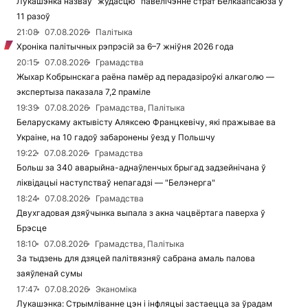
Лукашэнка назваў “жудасцю” павелічэнне страт Белкаапсаюза ў
11 разоў
21:08
07.08.2026
Палітыка
Хроніка палітычных рэпрэсій за 6–7 жніўня 2026 года
20:15
07.08.2026
Грамадства
Жыхар Кобрынскага раёна памёр ад перадазіроўкі алкаголю —
экспертыза паказала 7,2 праміле
19:39
07.08.2026
Грамадства, Палітыка
Беларускаму актывісту Аляксею Францкевічу, які пражывае ва
Украіне, на 10 гадоў забаронены ўезд у Польшчу
19:22
07.08.2026
Грамадства
Больш за 340 аварыйна-аднаўленчых брыгад задзейнічана ў
ліквідацыі наступстваў непагадзі — "Белэнерга"
18:24
07.08.2026
Грамадства
Двухгадовая дзяўчынка выпала з акна чацвёртага паверха ў
Брэсце
18:10
07.08.2026
Грамадства, Палітыка
За тыдзень для дзяцей палітвязняў сабрана амаль палова
заяўленай сумы
17:47
07.08.2026
Эканоміка
Лукашэнка: Стрымліванне цэн і інфляцыі застаецца за ўрадам