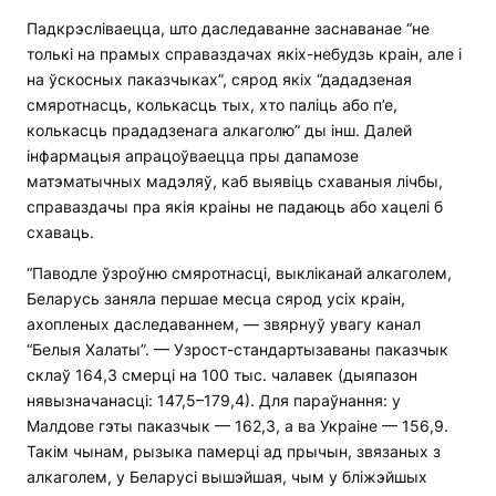
Падкрэсліваецца, што даследаванне заснаванае “не
толькі на прамых справаздачах якіх-небудзь краін, але і
на ўскосных паказчыках”, сярод якіх “дададзеная
смяротнасць, колькасць тых, хто паліць або п’е,
колькасць прададзенага алкаголю” ды інш. Далей
інфармацыя апрацоўваецца пры дапамозе
матэматычных мадэляў, каб выявіць схаваныя лічбы,
справаздачы пра якія краіны не падаюць або хацелі б
схаваць.
“Паводле ўзроўню смяротнасці, выкліканай алкаголем,
Беларусь заняла першае месца сярод усіх краін,
ахопленых даследаваннем, — звярнуў увагу канал
“Белыя Халаты”. — Узрост-стандартызаваны паказчык
склаў 164,3 смерці на 100 тыс. чалавек (дыяпазон
нявызначанасці: 147,5–179,4). Для параўнання: у
Малдове гэты паказчык — 162,3, а ва Украіне — 156,9.
Такім чынам, рызыка памерці ад прычын, звязаных з
алкаголем, у Беларусі вышэйшая, чым у бліжэйшых