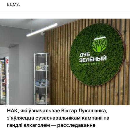
БДМУ.
НАК, які ўзначальвае Віктар Лукашэнка,
з'яўляецца сузаснавальнікам кампаніі па
гандлі алкаголем — расследаванне