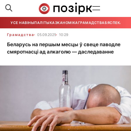
УСЕ НАВІНЫ
ПАЛІТЫКА
ЭКАНОМІКА
ГРАМАДСТВА
БЯСПЕКА
УСЕ
Грамадства
05.09.2025
10:29
Беларусь на першым месцы ў свеце паводле
смяротнасці ад алкаголю — даследаванне