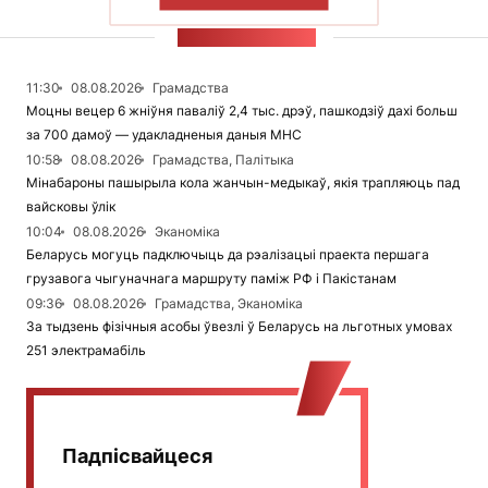
ПАКАЗАЦЬ БОЛЬШ
СТУЖКА НАВІН
11:30
08.08.2026
Грамадства
Моцны вецер 6 жніўня паваліў 2,4 тыс. дрэў, пашкодзіў дахі больш
за 700 дамоў — удакладненыя даныя МНС
10:58
08.08.2026
Грамадства, Палітыка
Мінабароны пашырыла кола жанчын-медыкаў, якія трапляюць пад
вайсковы ўлік
10:04
08.08.2026
Эканоміка
Беларусь могуць падключыць да рэалізацыі праекта першага
грузавога чыгуначнага маршруту паміж РФ і Пакістанам
09:36
08.08.2026
Грамадства, Эканоміка
За тыдзень фізічныя асобы ўвезлі ў Беларусь на льготных умовах
251 электрамабіль
Падпісвайцеся