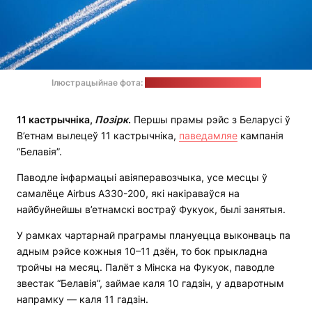
Ілюстрацыйнае фота:
William Hook / unsplash.com
11 кастрычніка,
Позірк
.
Першы прамы рэйс з Беларусі ў
В’етнам вылецеў 11 кастрычніка,
паведамляе
кампанія
“Белавія”.
Паводле інфармацыі авіяперавозчыка, усе месцы ў
самалёце Airbus A330-200, які накіраваўся на
найбуйнейшы в’етнамскі востраў Фукуок, былі занятыя.
У рамках чартарнай праграмы плануецца выконваць па
адным рэйсе кожныя 10–11 дзён, то бок прыкладна
тройчы на месяц. Палёт з Мінска на Фукуок, паводле
звестак “Белавія”, займае каля 10 гадзін, у адваротным
напрамку — каля 11 гадзін.