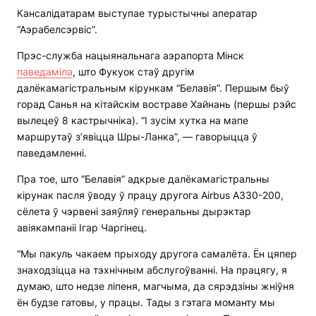
Кансалідатарам выступае турыстычны аператар
“Аэрабелсэрвіс”.
Прэс-служба нацыянальнага аэрапорта Мінск
паведаміла
, што Фукуок стаў другім
далёкамагістральным кірункам “Белавія”. Першым быў
горад Санья на кітайскім востраве Хайнань (першы рэйс
вылецеў 8 кастрычніка). “І зусім хутка на мапе
маршрутаў з’явіцца Шры-Ланка”, — гаворыцца ў
паведамленні.
Пра тое, што “Белавія” адкрые далёкамагістральны
кірунак пасля ўводу ў працу другога Airbus А330-200,
сёлета ў чэрвені заяўляў генеральны дырэктар
авіякампаніі Ігар Чаргінец.
“Мы пакуль чакаем прыходу другога самалёта. Ён цяпер
знаходзіцца на тэхнічным абслугоўванні. На працягу, я
думаю, што недзе ліпеня, магчыма, да сярэдзіны жніўня
ён будзе гатовы, у працы. Тады з гэтага моманту мы