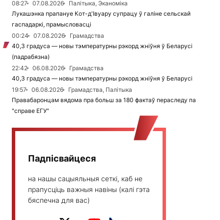
08:27
07.08.2026
Палітыка, Эканоміка
Лукашэнка прапануе Кот-д'Івуару супрацу ў галіне сельскай
гаспадаркі, прамысловасці
00:24
07.08.2026
Грамадства
40,3 градуса — новы тэмпературны рэкорд жніўня ў Беларусі
(падрабязна)
22:42
06.08.2026
Грамадства
40,3 градуса — новы тэмпературны рэкорд жніўня ў Беларусі
19:57
06.08.2026
Грамадства, Палітыка
Правабаронцам вядома пра больш за 180 фактаў пераследу па
"справе ЕГУ"
Падпісвайцеся
на нашы сацыяльныя сеткі, каб не
прапусціць важныя навіны (калі гэта
бяспечна для вас)