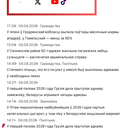
17:36
06.08.2026
Грамадства
У ліпені ў Гродзенскай вобласці выпала паўтары месячныя нормы
ападкаў, у Гомельскай — менш за 60%
15:08
06.08.2026
Грамадства
У Сенненскім раёне 62-гадовая жанчына пагражала забіць
сужыцеля — распачатая крымінальная справа
14:49
06.08.2026
Грамадства, Палітыка
Статкевіч лічыць, что яго інсульт у няволі быў выкліканы адмоваю
ў неабходных леках
14:27
06.08.2026
У першай палове 2026 года Грузія дала прытулак аднаму
замежніку, беларусы атрымалі чатыры адмовы
14:14
06.08.2026
Эканоміка
У Літве перахопленая найбуйнейшая ў 2026 годзе партыя
нелегальных цыгарэт, у тым ліку з беларускімі акцызнымі маркамі
14:11
06.08.2026
Палітыка
У першай палове 2026 года Грузія дала прытулак аднаму