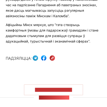
час на падпісанне Пагаднення аб паветраных зносінах,
якое дасць магчымасць запусціць рэгулярныя
авіязносіны паміж Мінскам і Каломба”.
Афіцыйны Мінск мяркуе, што “гэта створыць
камфортныя ўмовы для падарожжаў грамадзян і стане
дадатковым стымулам для развіцця супрацы ў
адукацыйнай, турыстычнай і эканамічнай сферах”.
ПАДЗЯЛІЦЦА:
ПАКАЗАЦЬ БОЛЬШ
СТУЖКА НАВІН