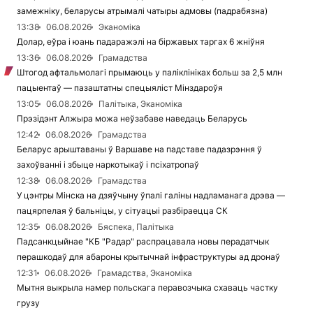
замежніку, беларусы атрымалі чатыры адмовы (падрабязна)
13:38
06.08.2026
Эканоміка
Долар, еўра і юань падаражэлі на біржавых таргах 6 жніўня
13:36
06.08.2026
Грамадства
Штогод афтальмолагі прымаюць у паліклініках больш за 2,5 млн
пацыентаў — пазаштатны спецыяліст Мінздароўя
13:05
06.08.2026
Палітыка, Эканоміка
Прэзідэнт Алжыра можа неўзабаве наведаць Беларусь
12:42
06.08.2026
Грамадства
Беларус арыштаваны ў Варшаве на падставе падазрэння ў
захоўванні і збыце наркотыкаў і псіхатропаў
12:38
06.08.2026
Грамадства
У цэнтры Мінска на дзяўчыну ўпалі галіны надламанага дрэва —
пацярпелая ў бальніцы, у сітуацыі разбіраецца СК
12:35
06.08.2026
Бяспека, Палітыка
Падсанкцыйнае "КБ "Радар" распрацавала новы перадатчык
перашкодаў для абароны крытычнай інфраструктуры ад дронаў
12:31
06.08.2026
Грамадства, Эканоміка
Мытня выкрыла намер польскага перавозчыка схаваць частку
грузу