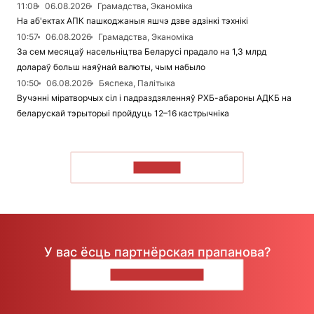
11:08
06.08.2026
Грамадства, Эканоміка
На аб'ектах АПК пашкоджаныя яшчэ дзве адзінкі тэхнікі
10:57
06.08.2026
Грамадства, Эканоміка
За сем месяцаў насельніцтва Беларусі прадало на 1,3 млрд
долараў больш наяўнай валюты, чым набыло
10:50
06.08.2026
Бяспека, Палітыка
Вучэнні міратворчых сіл і падраздзяленняў РХБ-абароны АДКБ на
беларускай тэрыторыі пройдуць 12–16 кастрычніка
ЧЫТАЦЬ
У вас ёсць партнёрская прапанова?
НАПІШЫЦЕ НАМ