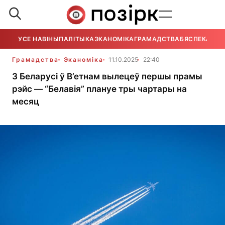
УСЕ НАВІНЫ
ПАЛІТЫКА
ЭКАНОМІКА
ГРАМАДСТВА
БЯСПЕКА
УСЕ
Грамадства
Эканоміка
11.10.2025
22:40
З Беларусі ў В’етнам вылецеў першы прамы
рэйс — “Белавія” плануе тры чартары на
месяц