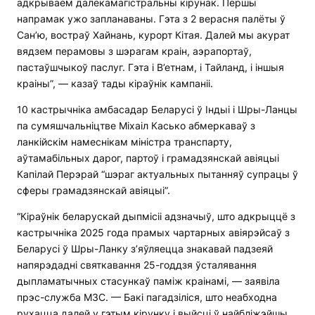
адкрываем далёкамагістральны кірунак. Першы
напрамак ужо запланаваны. Гэта з 2 верасня палёты ў
Сан’ю, востраў Хайнань, курорт Кітая. Далей мы акурат
вядзем перамовы з шэрагам краін, аэрапортаў,
пастаўшчыкоў паслуг. Гэта і В’етнам, і Тайланд, і іншыя
краіны”, — казаў тады кіраўнік кампаніі.
10 кастрычніка амбасадар Беларусі ў Індыі і Шры-Ланцы
па сумяшчальніцтве Міхаіл Касько абмеркаваў з
ланкійскім намеснікам міністра транспарту,
аўтамабільных дарог, партоў і грамадзянскай авіяцыі
Капілай Перэрай “шэраг актуальных пытанняў супрацы ў
сферы грамадзянскай авіяцыі”.
“Кіраўнік беларускай дыпмісіі адзначыў, што адкрыццё з
кастрычніка 2025 года прамых чартарных авіярэйсаў з
Беларусі ў Шры-Ланку з’яўляецца знакавай падзеяй
напярэдадні святкавання 25-годдзя ўсталявання
дыпламатычных стасункаў паміж краінамі, — заявіла
прэс-служба МЗС. — Бакі пагадзіліся, што неабходна
рухацца далей у гэтым кірунку і выйсці ў найбліжэйшы