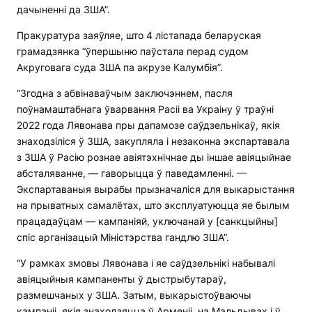
дачыненні да ЗША”.
Пракуратура заяўляе, што 4 лістапада беларуская
грамадзянка “ўпершыню паўстала перад судом
Акруговага суда ЗША па акрузе Калумбія”.
“Згодна з абвінаваўчым заключэннем, пасля
поўнамаштабнага ўварвання Расіі ва Украіну ў траўні
2022 года Лявонава пры дапамозе саўдзельнікаў, якія
знаходзіліся ў ЗША, закупляла і незаконна экспартавала
з ЗША ў Расію рознае авіятэхнічнае ды іншае авіяцыйнае
абсталяванне, — гаворыцца ў паведамленні. —
Экспартаваныя вырабы прызначаліся для выкарыстання
на прыватных самалётах, што эксплуатуюцца яе былым
працадаўцам — кампаніяй, уключанай у [санкцыйны]
спіс арганізацый Міністэрства гандлю ЗША”.
“У рамках змовы Лявонава і яе саўдзельнікі набывалі
авіяцыйныя кампаненты ў дыстрыбутараў,
размешчаных у ЗША. Затым, выкарыстоўваючы
кампаніі, якія знаходзяцца ў Арменіі, на Мальдывах і ў