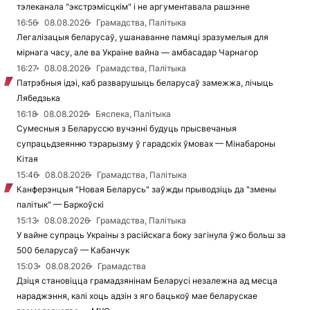
тэлеканала "экстрэмісцкім" і не аргументавала рашэнне
16:56
08.08.2026
Грамадства, Палітыка
Легалізацыя беларусаў, ушанаванне памяці зразумелыя для
мірнага часу, але ва Украіне вайна — амбасадар Чарнагор
16:27
08.08.2026
Грамадства, Палітыка
Патрэбныя ідэі, каб разварушыць беларусаў замежжа, лічыць
Лябедзька
16:18
08.08.2026
Бяспека, Палітыка
Сумесныя з Беларуссю вучэнні будуць прысвечаныя
супрацьдзеянню тэрарызму ў гарадскіх ўмовах — Мінабароны
Кітая
15:46
08.08.2026
Грамадства, Палітыка
Канферэнцыя "Новая Беларусь" заўжды прыводзіць да "змены
палітык" — Баркоўскі
15:13
08.08.2026
Грамадства, Палітыка
У вайне супраць Украіны з расійскага боку загінула ўжо больш за
500 беларусаў — Кабанчук
15:03
08.08.2026
Грамадства
Дзіця становіцца грамадзянінам Беларусі незалежна ад месца
нараджэння, калі хоць адзін з яго бацькоў мае беларускае