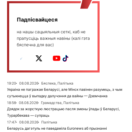
Падпісвайцеся
на нашы сацыяльныя сеткі, каб не
прапусціць важныя навіны (калі гэта
бяспечна для вас)
19:20
08.08.2026
Бяспека, Палітыка
Украіна не пагражае Беларусі, але Мінск павінен разумець, з чым
сутыкнецца ў выпадку далучэння да вайны — Дземчанка
18:56
08.08.2026
Грамадства, Палітыка
Дзядок за жорсткую люстрацыю пасля змены ўлады ў Беларусі,
Турарбекава — супраць
17:47
08.08.2026
Палітыка
Беларусь дагэтуль не паведаміла Euronews аб прызнанні