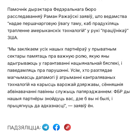
Памочнік дырэктара Федэральнага бюро
расследаванняў Раман Ражаўскі заявіў, што ведамства
“надае першачарговую ўвагу таму, каб прадухіляць
трапленне амерыканскіх тэхналогій” у рукі “праціўнікаў”
ЗША.
“Мы заклікаем усіх нашых партнёраў у прыватным
сектары памятаць пра важную ролю, якую яны
адыгрываюць у гарантаванні нацыянальнай бяспекі, і
паведамляць пра парушэнні. Усім, хто разглядае
магчымасць дапамогі ў атрыманні кантраляваных
тэхналогій на карысць варожай дзяржавы, сённяшнія
абвінавачанні павінны служыць папярэджаннем: ФБР ды
нашыя партнёры знойдуць вас, дзе б вы ні былі, і
прыцягнуць да адказнасці”, — заявіў ён.
ПАДЗЯЛІЦЦА: