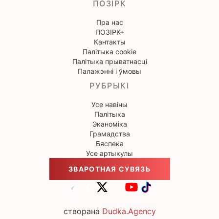
ПОЗІРК
Пра нас
ПОЗІРК+
Кантакты
Палітыка cookie
Палітыка прыватнасці
Палажэнні і ўмовы
РУБРЫКІ
Усе навіны
Палітыка
Эканоміка
Грамадства
Бяспека
Усе артыкулы
ЗВАРОТНАЯ СУВЯЗЬ
створана
Dudka.Agency