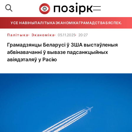
УСЕ НАВІНЫ
ПАЛІТЫКА
ЭКАНОМІКА
ГРАМАДСТВА
БЯСПЕКА
УСЕ
Палітыка
Эканоміка
05.11.2025
20:27
Грамадзянцы Беларусі ў ЗША выстаўленыя
абвінавачанні ў вывазе падсанкцыйных
авіядэталяў у Расію