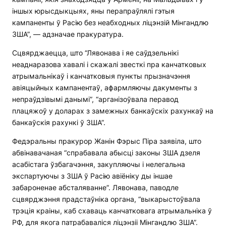
іншых юрысдыкцыях, яны перапраўлялі гэтыя
кампаненты ў Расію без неабходных ліцэнзій Мінгандлю
ЗША”, — адзначае пракуратура.
Сцвярджаецца, што “Лявонава і яе саўдзельнікі
неаднаразова хавалі і скажалі звесткі пра канчатковых
атрымальнікаў і канчатковыя пункты прызначэння
авіяцыйных кампанентаў, афармляючы дакументы з
непраўдзівымі данымі”, “арганізоўвала перавод
плацяжоў у доларах з замежных банкаўскіх рахункаў на
банкаўскія рахункі ў ЗША”.
Федэральны пракурор Жанін Фэрыс Піра заявіла, што
абвінавачаная “спрабавала абысці законы ЗША дзеля
асабістага ўзбагачэння, закупляючы і нелегальна
экспартуючы з ЗША ў Расію авіёніку ды іншае
забароненае абсталяванне”. Лявонава, паводле
сцвярджэння прадстаўніка органа, “выкарыстоўвала
трэція краіны, каб схаваць канчатковага атрымальніка ў
РФ, для якога патрабаваліся ліцэнзіі Мінгандлю ЗША”.