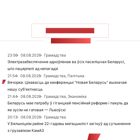
ПАКАЗАЦЬ БОЛЬШ
СТУЖКА НАВІН
23:56
08.08.2026
Грамадства
Электразабеспячэнне адноўленае ва ўсіх паселішчах Беларусі,
што пацярпелі ад непагадзі
21:54
08.08.2026
Грамадства, Палітыка
Вячорка: Цікавасць да канферэнцыі "Новая Беларусь" вызначае
нашу суб'ектнасць
21:44
08.08.2026
Грамадства, Эканоміка
Беларусь мае патрэбу ў гіганцкай пенсійнай рэформе і пакуль да
яе зусім не гатовая — Львоўскі
20:13
08.08.2026
Грамадства
У Бялыніцкім раёне 22-гадовы матацыкліст загінуў ад сутыкнення
з грузавіком КамАЗ