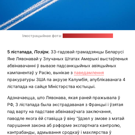
Ілюстрацыйнае фота:
William Hook / unsplash.com
5 лістапада,
Позірк
.
33-гадовай грамадзянцы Беларусі
Яне Лявонавай у Злучаных Штатах Амерыкі выстаўленыя
абвінавачанні ў вывазе падсанкцыйных авіяцыйных
кампанентаў у Расію, вынікае з
паведамлення
пракуратуры ЗША па акрузе Калумбія, апублікаванага 4
лістапада на сайце Міністэрства юстыцыі.
Адзначаецца, што Лявонава, якая раней пражывала ў
РФ, 3 лістапада была экстрадаваная з Францыі і ўзятая
пад варту на падставе абвінаваўчага заключэння,
паводле якога ёй ставіцца ў віну “ўдзел у змове з мэтай
парушэння закона аб рэформе экспартнага кантролю,
кантрабанды, адмывання сродкаў і махлярства ў