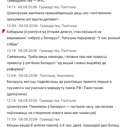
грамадзянства — МУС
14:11
08.08.2026
Грамадства, Палітыка
Ціханоўская заклікала праваабаронцаў даць экс-палітвязням
зразумелы алгарытм дапамогі
13:50
08.08.2026
Грамадства, Палітыка
Бабарыка ўсумніўся ва ўплыве дэмсіл, спаслаўшыся на
меркаванні "сяброў у Беларусі", Латушка парыраваў: "У нас розныя
сябры"
13:15
08.08.2026
Грамадства, Палітыка
Севярынец: Трэба мець каманды, гатовыя пры магчымасці
правесці ў рэгіёнах Беларусі "ад акцый і новых вырабаў да
рэформаў"
12:54
08.08.2026
Палітыка, Эканоміка
Беларусь могуць падключыць да рэалізацыі праекта першага
грузавога чыгуначнага маршруту паміж РФ і Пакістанам
(дапоўнена)
12:13
08.08.2026
Грамадства, Палітыка
Ціханоўская: Перамены ў Беларусі — пытанне часу, мы можам
паўплываць на стварэнне новага акна магчымасцяў
11:30
08.08.2026
Грамадства
Моцны вецер 6 жніўня паваліў 2,4 тыс. дрэў, пашкодзіў дахі больш