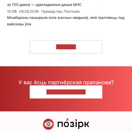
за 700 дамоў — удакладненыя даныя МНС
10:58
08.08.2026
Грамадства, Палітыка
Мінабароны пашырыла кола жанчын-медыкаў, якія трапляюць пад
вайсковы ўлік
ЧЫТАЦЬ
У вас ёсць партнёрская прапанова?
НАПІШЫЦЕ НАМ