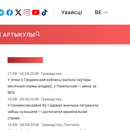
Увайсці
BE
Е АРТЫКУЛЫ
СТУЖКА НАВІН
17:36
06.08.2026
Грамадства
У ліпені ў Гродзенскай вобласці выпала паўтары
месячныя нормы ападкаў, у Гомельскай — менш за
60%
15:08
06.08.2026
Грамадства
У Сенненскім раёне 62-гадовая жанчына пагражала
забіць сужыцеля — распачатая крымінальная
справа
14:49
06.08.2026
Грамадства, Палітыка