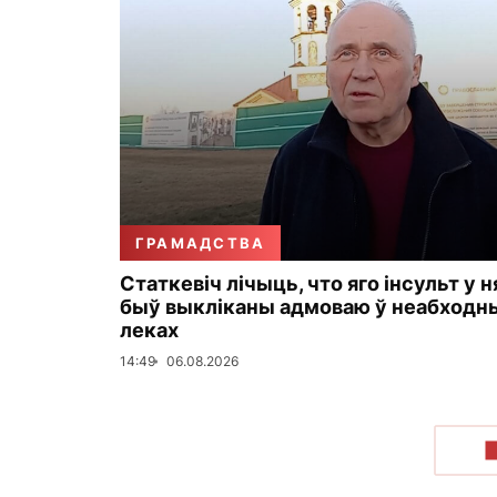
ГРАМАДСТВА
Статкевіч лічыць, что яго інсульт у н
быў выкліканы адмоваю ў неабходн
леках
14:49
06.08.2026