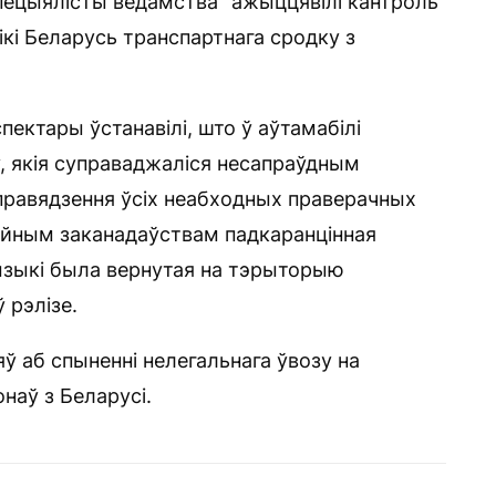
пецыялісты ведамства “ажыццявілі кантроль
кі Беларусь транспартнага сродку з
пектары ўстанавілі, што ў аўтамабілі
, якія суправаджаліся несапраўдным
правядзення ўсіх неабходных праверачных
ейным заканадаўствам падкаранцінная
ызыкі была вернутая на тэрыторыю
 рэлізе.
ў аб спыненні нелегальнага ўвозу на
наў з Беларусі.