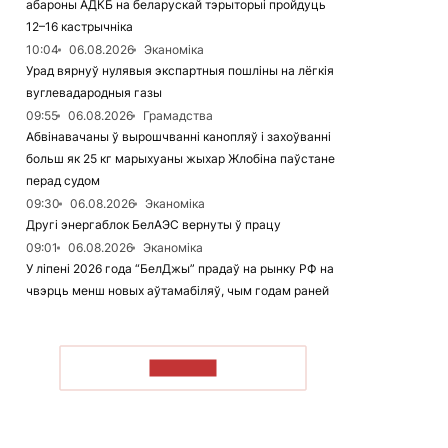
абароны АДКБ на беларускай тэрыторыі пройдуць
12–16 кастрычніка
10:04
06.08.2026
Эканоміка
Урад вярнуў нулявыя экспартныя пошліны на лёгкія
вуглевадародныя газы
09:55
06.08.2026
Грамадства
Абвінавачаны ў вырошчванні канопляў і захоўванні
больш як 25 кг марыхуаны жыхар Жлобіна паўстане
перад судом
09:30
06.08.2026
Эканоміка
Другі энергаблок БелАЭС вернуты ў працу
09:01
06.08.2026
Эканоміка
У ліпені 2026 года “БелДжы” прадаў на рынку РФ на
чвэрць менш новых аўтамабіляў, чым годам раней
ЧЫТАЦЬ