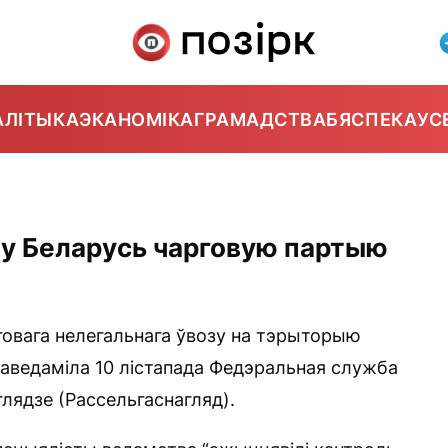
АЛІТЫКА
ЭКАНОМІКА
ГРАМАДСТВА
БЯСПЕКА
УС
 у Беларусь чарговую партыю
говага нелегальнага ўвозу на тэрыторыю
 паведаміла 10 лістапада Федэральная служба
лядзе (Рассельгаснагляд).