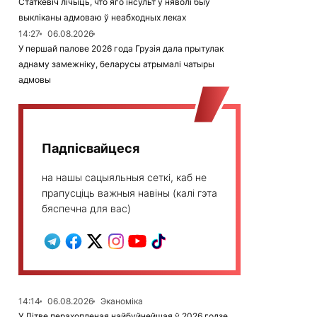
Статкевіч лічыць, что яго інсульт у няволі быў
выкліканы адмоваю ў неабходных леках
14:27
06.08.2026
У першай палове 2026 года Грузія дала прытулак
аднаму замежніку, беларусы атрымалі чатыры
адмовы
Падпісвайцеся
на нашы сацыяльныя сеткі, каб не
прапусціць важныя навіны (калі гэта
бяспечна для вас)
14:14
06.08.2026
Эканоміка
У Літве перахопленая найбуйнейшая ў 2026 годзе