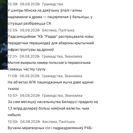
12:38
06.08.2026
Грамадства
У цэнтры Мінска на дзяўчыну ўпалі галіны
надламанага дрэва — пацярпелая ў бальніцы, у
сітуацыі разбіраецца СК
12:35
06.08.2026
Бяспека, Палітыка
Падсанкцыйнае "КБ "Радар" распрацавала новы
перадатчык перашкодаў для абароны крытычнай
інфраструктуры ад дронаў
12:31
06.08.2026
Грамадства, Эканоміка
Мытня выкрыла намер польскага перавозчыка
схаваць частку грузу
11:08
06.08.2026
Грамадства, Эканоміка
На аб'ектах АПК пашкоджаныя яшчэ дзве адзінкі
тэхнікі
10:57
06.08.2026
Грамадства, Эканоміка
За сем месяцаў насельніцтва Беларусі прадало на
1,3 млрд долараў больш наяўнай валюты, чым
набыло
10:50
06.08.2026
Бяспека, Палітыка
Вучэнні міратворчых сіл і падраздзяленняў РХБ-