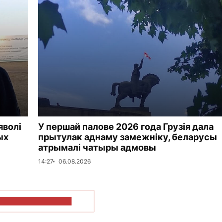
яволі
У першай палове 2026 года Грузія дала
ых
прытулак аднаму замежніку, беларусы
атрымалі чатыры адмовы
14:27
06.08.2026
ПАКАЗАЦЬ БОЛЬШ