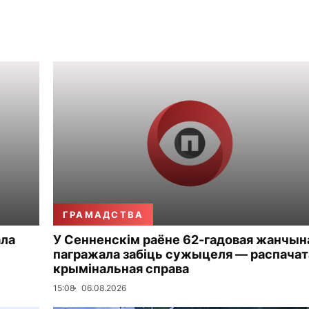
ГРАМАДСТВА
ала
У Сенненскім раёне 62-гадовая жанчын
пагражала забіць сужыцеля — распачат
крымінальная справа
15:08
06.08.2026