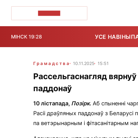
ПОЗІРК+
УСЕ НАВІНЫ
П
МІНСК 19:28
Грамадства
10.11.2025
15:51
Рассельгаснагляд вярнуў
паддонаў
10 лістапада,
Позірк
.
Аб спыненні чар
Расіі драўляных паддонаў з Беларусі
па ветэрынарным і фітасанітарным наг