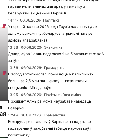
партыя нелегальных цыгарэт, у тым ліку з
беларускімі акцызнымі маркамі
14:11
06.08.2026
Палітыка
У першай палове 2026 года Грузія дала прытулак
аднаму замежніку, беларусы атрымалі чатыры
адмовы (падрабязна)
13:38
06.08.2026
Эканоміка
Долар, еўра і юань падаражэлі на біржавых таргах 6
жніўня
13:36
06.08.2026
Грамадства
Штогод афтальмолагі прымаюць у паліклініках
больш за 2,5 млн пацыентаў — пазаштатны
спецыяліст Мінздароўя
13:05
06.08.2026
Палітыка, Эканоміка
Прэзідэнт Алжыра можа неўзабаве наведаць
а
Беларусь
ая
12:42
06.08.2026
Грамадства
Беларус арыштаваны ў Варшаве на падставе
падазрэння ў захоўванні і збыце наркотыкаў і
псіхатропаў