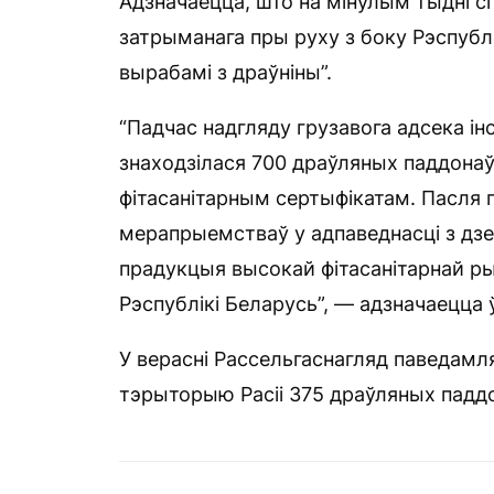
Адзначаецца, што на мінулым тыдні с
затрыманага пры руху з боку Рэспублі
вырабамі з драўніны”.
“Падчас надгляду грузавога адсека інс
знаходзілася 700 драўляных паддонаў
фітасанітарным сертыфікатам. Пасля 
мерапрыемстваў у адпаведнасці з дз
прадукцыя высокай фітасанітарнай р
Рэспублікі Беларусь”, — адзначаецца ў
У верасні Рассельгаснагляд паведамля
тэрыторыю Расіі 375 драўляных паддо