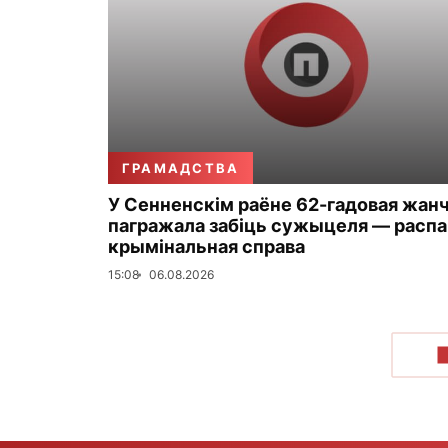
ГРАМАДСТВА
У Сенненскім раёне 62-гадовая жан
пагражала забіць сужыцеля — распа
крымінальная справа
15:08
06.08.2026