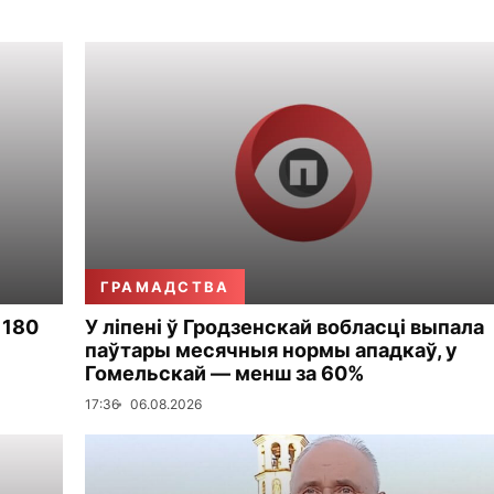
ГРАМАДСТВА
 180
У ліпені ў Гродзенскай вобласці выпала
паўтары месячныя нормы ападкаў, у
Гомельскай — менш за 60%
17:36
06.08.2026