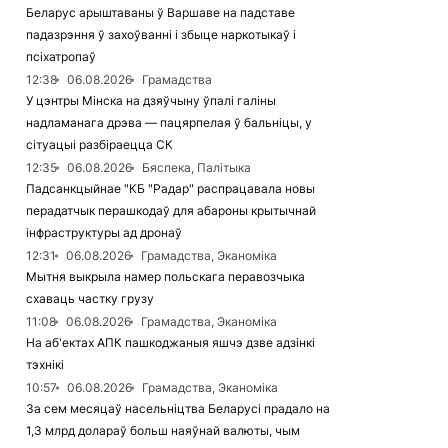
Беларус арыштаваны ў Варшаве на падставе
падазрэння ў захоўванні і збыце наркотыкаў і
псіхатропаў
12:38
06.08.2026
Грамадства
У цэнтры Мінска на дзяўчыну ўпалі галіны
надламанага дрэва — пацярпелая ў бальніцы, у
сітуацыі разбіраецца СК
12:35
06.08.2026
Бяспека, Палітыка
Падсанкцыйнае "КБ "Радар" распрацавала новы
перадатчык перашкодаў для абароны крытычнай
інфраструктуры ад дронаў
12:31
06.08.2026
Грамадства, Эканоміка
Мытня выкрыла намер польскага перавозчыка
схаваць частку грузу
11:08
06.08.2026
Грамадства, Эканоміка
На аб'ектах АПК пашкоджаныя яшчэ дзве адзінкі
тэхнікі
10:57
06.08.2026
Грамадства, Эканоміка
За сем месяцаў насельніцтва Беларусі прадало на
1,3 млрд долараў больш наяўнай валюты, чым