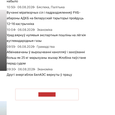
набыло
10:50
06.08.2026
Бяспека, Палітыка
Вучэнні міратворчых сіл і падраздзяленняў РХБ-
абароны АДКБ на беларускай тэрыторыі пройдуць
12–16 кастрычніка
10:04
06.08.2026
Эканоміка
Урад вярнуў нулявыя экспартныя пошліны на лёгкія
вуглевадародныя газы
09:55
06.08.2026
Грамадства
Абвінавачаны ў вырошчванні канопляў і захоўванні
больш як 25 кг марыхуаны жыхар Жлобіна паўстане
перад судом
09:30
06.08.2026
Эканоміка
Другі энергаблок БелАЭС вернуты ў працу
ЧЫТАЦЬ