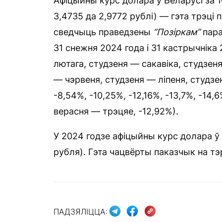
Афіцыйны курс долара ў Беларусі за 10
3,4735 да 2,9772 рублі) — гэта трэці
сведчыць праведзены
“Позіркам”
пара
31 снежня 2024 года і 31 кастрычніка 
лютага, студзеня — сакавіка, студзен
— чэрвеня, студзеня — ліпеня, студзе
-8,54%, -10,25%, -12,16%, -13,7%, -14,
верасня — трэцяе, -12,92%).
У 2024 годзе афіцыйны курс долара ў 
рубля). Гэта чацвёрты паказчык на т
ПАДЗЯЛІЦЦА: