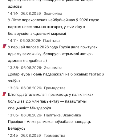
адмовы
14:14
06.08.2026
Эканоміка
У Літве перахопленая найбуйнейшая ў 2026 годзе
партыя нелегальных цыгарэт, у тым ліку з
беларускімі акцызнымі маркамі
14:11
06.08.2026
Палітыка
У першай палове 2026 года Грузія дала прытулак
аднаму замежніку, беларусы атрымалі чатыры
адмовы (падрабязна)
13:38
06.08.2026
Эканоміка
Долар, еўра і юань падаражэлі на біржавых таргах 6
жніўня
13:36
06.08.2026
Грамадства
Штогод афтальмолагі прымаюць у паліклініках
больш за 2,5 млн пацыентаў — пазаштатны
спецыяліст Мінздароўя
13:05
06.08.2026
Палітыка, Эканоміка
Прэзідэнт Алжыра можа неўзабаве наведаць
Беларусь
12:42
06.08.2026
Грамадства