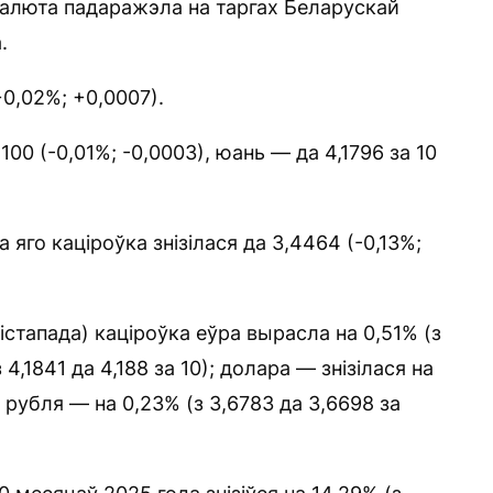
люта падаражэла на таргах Беларускай
.
0,02%; +0,0007).
100 (-0,01%; -0,0003), юань — да 4,1796 за 10
а яго каціроўка знізілася да 3,4464 (-0,13%;
стапада) каціроўка еўра вырасла на 0,51% (з
4,1841 да 4,188 за 10); долара — знізілася на
а рубля — на 0,23% (з 3,6783 да 3,6698 за