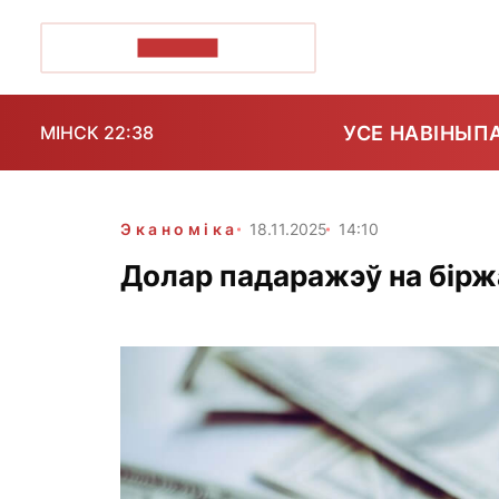
ПОЗІРК+
УСЕ НАВІНЫ
П
МІНСК 22:38
Эканоміка
18.11.2025
14:10
Долар падаражэў на бірж