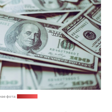
нае фота:
freepik.com