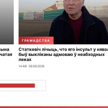
ГРАМАДСТВА
чына
Статкевіч лічыць, что яго інсульт у няво
чатая
быў выкліканы адмоваю ў неабходных
леках
14:49
06.08.2026
ПАКАЗАЦЬ БОЛЬШ