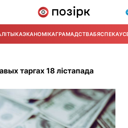
АЛІТЫКА
ЭКАНОМІКА
ГРАМАДСТВА
БЯСПЕКА
УС
авых таргах 18 лістапада