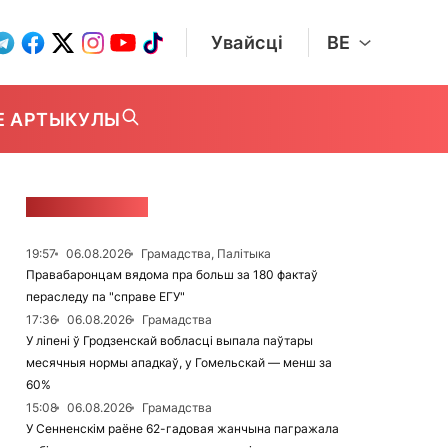
Увайсці
BE
Е АРТЫКУЛЫ
СТУЖКА НАВІН
19:57
06.08.2026
Грамадства, Палітыка
Правабаронцам вядома пра больш за 180 фактаў
пераследу па "справе ЕГУ"
17:36
06.08.2026
Грамадства
У ліпені ў Гродзенскай вобласці выпала паўтары
месячныя нормы ападкаў, у Гомельскай — менш за
60%
15:08
06.08.2026
Грамадства
У Сенненскім раёне 62-гадовая жанчына пагражала