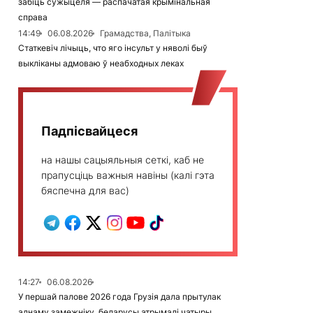
забіць сужыцеля — распачатая крымінальная
справа
14:49
06.08.2026
Грамадства, Палітыка
Статкевіч лічыць, что яго інсульт у няволі быў
выкліканы адмоваю ў неабходных леках
Падпісвайцеся
на нашы сацыяльныя сеткі, каб не
прапусціць важныя навіны (калі гэта
бяспечна для вас)
14:27
06.08.2026
У першай палове 2026 года Грузія дала прытулак
аднаму замежніку, беларусы атрымалі чатыры