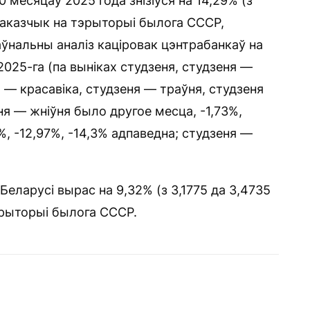
 месяцаў 2025 года знізіўся на 14,29% (з
 паказчык на тэрыторыі былога СССР,
ўнальны аналіз каціровак цэнтрабанкаў на
2025-га (па выніках студзеня, студзеня —
я — красавіка, студзеня — траўня, студзеня
ня — жніўня было другое месца, -1,73%,
6%, -12,97%, -14,3% адпаведна; студзеня —
Беларусі вырас на 9,32% (з 3,1775 да 3,4735
эрыторыі былога СССР.