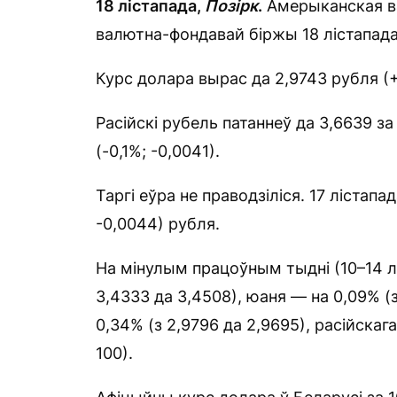
18 лістапада,
Позірк
.
Амерыканская ва
валютна-фондавай біржы 18 лістапада
Курс долара вырас да 2,9743 рубля (+
Расійскі рубель патаннеў да 3,6639 за 
(-0,1%; -0,0041).
Таргі еўра не праводзіліся. 17 лістапад
-0,0044) рубля.
На мінулым працоўным тыдні (10–14 лі
3,4333 да 3,4508), юаня — на 0,09% (з 
0,34% (з 2,9796 да 2,9695), расійскаг
100).