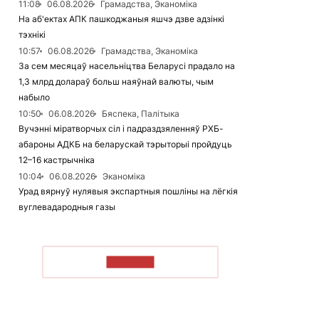
11:08
06.08.2026
Грамадства, Эканоміка
На аб'ектах АПК пашкоджаныя яшчэ дзве адзінкі
тэхнікі
10:57
06.08.2026
Грамадства, Эканоміка
За сем месяцаў насельніцтва Беларусі прадало на
1,3 млрд долараў больш наяўнай валюты, чым
набыло
10:50
06.08.2026
Бяспека, Палітыка
Вучэнні міратворчых сіл і падраздзяленняў РХБ-
абароны АДКБ на беларускай тэрыторыі пройдуць
12–16 кастрычніка
10:04
06.08.2026
Эканоміка
Урад вярнуў нулявыя экспартныя пошліны на лёгкія
вуглевадародныя газы
ЧЫТАЦЬ