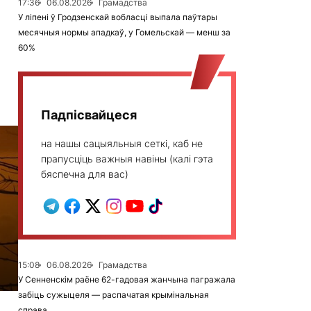
17:36
06.08.2026
Грамадства
У ліпені ў Гродзенскай вобласці выпала паўтары
месячныя нормы ападкаў, у Гомельскай — менш за
60%
Падпісвайцеся
на нашы сацыяльныя сеткі, каб не
прапусціць важныя навіны (калі гэта
бяспечна для вас)
15:08
06.08.2026
Грамадства
У Сенненскім раёне 62-гадовая жанчына пагражала
забіць сужыцеля — распачатая крымінальная
справа