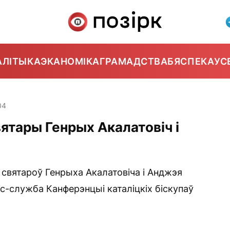
АЛІТЫКА
ЭКАНОМІКА
ГРАМАДСТВА
БЯСПЕКА
УС
04
ятары Генрых Акалатовіч і
святароў Генрыха Акалатовіча і Анджэя
с-служба Канферэнцыі каталіцкіх біскупаў