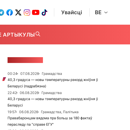
Увайсці
BE
Е АРТЫКУЛЫ
СТУЖКА НАВІН
00:24
07.08.2026
Грамадства
40,3 градуса — новы тэмпературны рэкорд жніўня ў
Беларусі (падрабязна)
22:42
06.08.2026
Грамадства
40,3 градуса — новы тэмпературны рэкорд жніўня ў
Беларусі
19:57
06.08.2026
Грамадства, Палітыка
Правабаронцам вядома пра больш за 180 фактаў
пераследу па "справе ЕГУ"