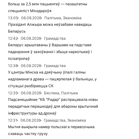
больш за 2,5 млн пацыентаў — пазаштатны
спецыяліст Мінздароўя
13:05
06.08.2026
Палітыка, Эканоміка
Прэзідэнт Алжыра можа неўзабаве наведаць
Беларусь
12:42
06.08.2026
Грамадства
Беларус арыштаваны ў Варшаве на падставе
падазрэння ў захоўванні і збыце наркотыкаў і
псіхатропаў
12:38
06.08.2026
Грамадства
У цэнтры Мінска на дзяўчыну ўпалі галіны
надламанага дрэва — пацярпелая ў бальніцы, у
сітуацыі разбіраецца СК
12:35
06.08.2026
Бяспека, Палітыка
Падсанкцыйнае "КБ "Радар" распрацавала новы
перадатчык перашкодаў для абароны крытычнай
інфраструктуры ад дронаў
12:31
06.08.2026
Грамадства, Эканоміка
Мытня выкрыла намер польскага перавозчыка
схаваць частку грузу