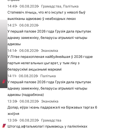
14:49
06.08.2026
Грамадства, Палітыка
Статкевіч лічыць, что яго інсульт у няволі быў
выкліканы адмоваю ў неабходных леках
14:27
06.08.2026
У першай палове 2026 года Грузія дала прытулак
аднаму замежніку, беларусы атрымалі чатыры
адмовы
14:14
06.08.2026
Эканоміка
У Літве перахопленая найбуйнейшая ў 2026 годзе
партыя нелегальных цыгарэт, у тым ліку з
беларускімі акцызнымі маркамі
14:11
06.08.2026
Палітыка
У першай палове 2026 года Грузія дала прытулак
аднаму замежніку, беларусы атрымалі чатыры
адмовы (падрабязна)
13:38
06.08.2026
Эканоміка
Долар, еўра і юань падаражэлі на біржавых таргах 6
жніўня
13:36
06.08.2026
Грамадства
Штогод афтальмолагі прымаюць у паліклініках