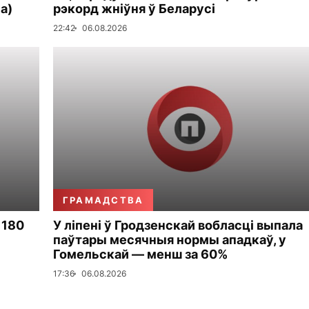
а)
рэкорд жніўня ў Беларусі
22:42
06.08.2026
ГРАМАДСТВА
 180
У ліпені ў Гродзенскай вобласці выпала
паўтары месячныя нормы ападкаў, у
Гомельскай — менш за 60%
17:36
06.08.2026