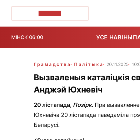
ПОЗІРК+
УСЕ НАВІНЫ
П
МІНСК 06:00
Грамадства
Палітыка
20.11.2025
10:
Вызваленыя каталіцкія св
Анджэй Юхневіч
20 лістапада,
Позірк
.
Пра вызваленне 
Юхневіча 20 лістапада паведаміла прэ
Беларусі.