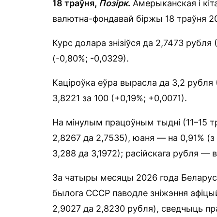
18 траўня,
Позірк
.
Амерыканская і кіт
валютна-фондавай біржы 18 траўня 20
Курс долара знізіўся да 2,7473 рубля 
(-0,80%; -0,0329).
Каціроўка еўра вырасла да 3,2 рубля 
3,8221 за 100 (+0,19%; +0,0071).
На мінулым працоўным тыдні (11–15 тр
2,8267 да 2,7535), юаня — на 0,91% (з 
3,288 да 3,1972); расійскага рубля — в
За чатыры месяцы 2026 года Беларус
былога СССР паводле зніжэння афіцы
2,9027 да 2,8230 рубля), сведчыць п