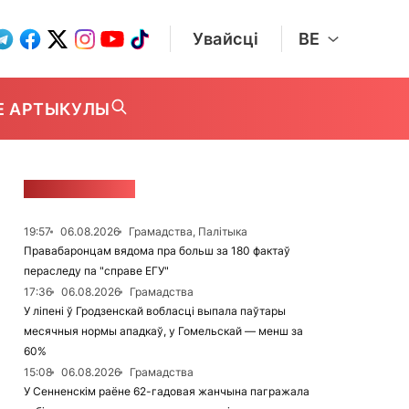
Увайсці
BE
Е АРТЫКУЛЫ
СТУЖКА НАВІН
19:57
06.08.2026
Грамадства, Палітыка
Правабаронцам вядома пра больш за 180 фактаў
пераследу па "справе ЕГУ"
17:36
06.08.2026
Грамадства
У ліпені ў Гродзенскай вобласці выпала паўтары
месячныя нормы ападкаў, у Гомельскай — менш за
60%
15:08
06.08.2026
Грамадства
У Сенненскім раёне 62-гадовая жанчына пагражала