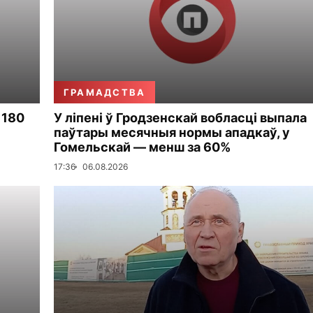
ГРАМАДСТВА
 180
У ліпені ў Гродзенскай вобласці выпала
паўтары месячныя нормы ападкаў, у
Гомельскай — менш за 60%
17:36
06.08.2026