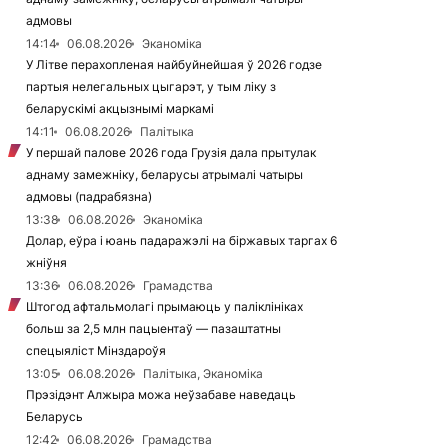
адмовы
14:14
06.08.2026
Эканоміка
У Літве перахопленая найбуйнейшая ў 2026 годзе
партыя нелегальных цыгарэт, у тым ліку з
беларускімі акцызнымі маркамі
14:11
06.08.2026
Палітыка
У першай палове 2026 года Грузія дала прытулак
аднаму замежніку, беларусы атрымалі чатыры
адмовы (падрабязна)
13:38
06.08.2026
Эканоміка
Долар, еўра і юань падаражэлі на біржавых таргах 6
жніўня
13:36
06.08.2026
Грамадства
Штогод афтальмолагі прымаюць у паліклініках
больш за 2,5 млн пацыентаў — пазаштатны
спецыяліст Мінздароўя
13:05
06.08.2026
Палітыка, Эканоміка
Прэзідэнт Алжыра можа неўзабаве наведаць
Беларусь
12:42
06.08.2026
Грамадства