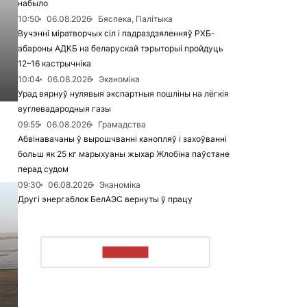
набыло
10:50
06.08.2026
Бяспека, Палітыка
Вучэнні міратворчых сіл і падраздзяленняў РХБ-
абароны АДКБ на беларускай тэрыторыі пройдуць
12–16 кастрычніка
10:04
06.08.2026
Эканоміка
Урад вярнуў нулявыя экспартныя пошліны на лёгкія
вуглевадародныя газы
09:55
06.08.2026
Грамадства
Абвінавачаны ў вырошчванні канопляў і захоўванні
больш як 25 кг марыхуаны жыхар Жлобіна паўстане
перад судом
09:30
06.08.2026
Эканоміка
Другі энергаблок БелАЭС вернуты ў працу
ЧЫТАЦЬ