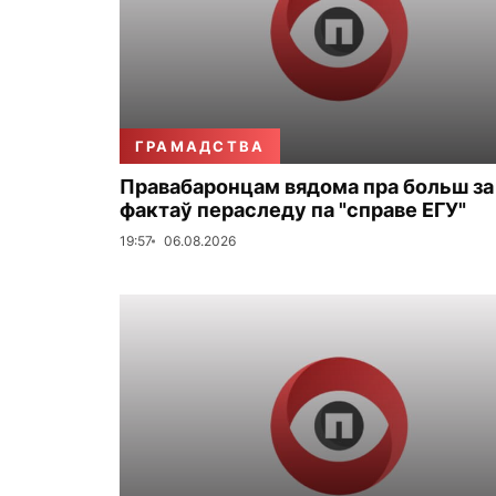
ГРАМАДСТВА
Правабаронцам вядома пра больш за
фактаў пераследу па "справе ЕГУ"
19:57
06.08.2026