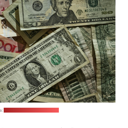
а:
Eric Prouzet / unsplash.com