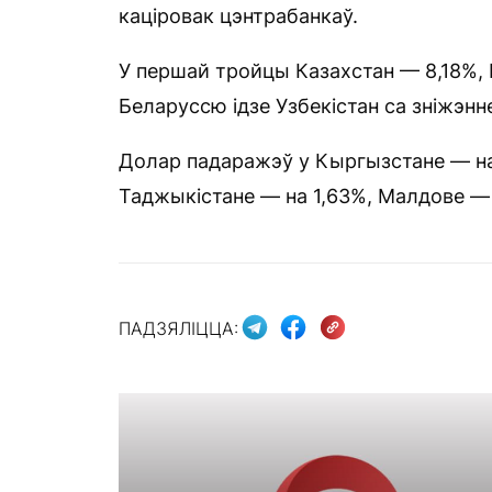
каціровак цэнтрабанкаў.
У першай тройцы Казахстан — 8,18%, Р
Беларуссю ідзе Узбекістан са зніжэнне
Долар падаражэў у Кыргызстане — на 0,
Таджыкістане — на 1,63%, Малдове — н
ПАДЗЯЛІЦЦА: