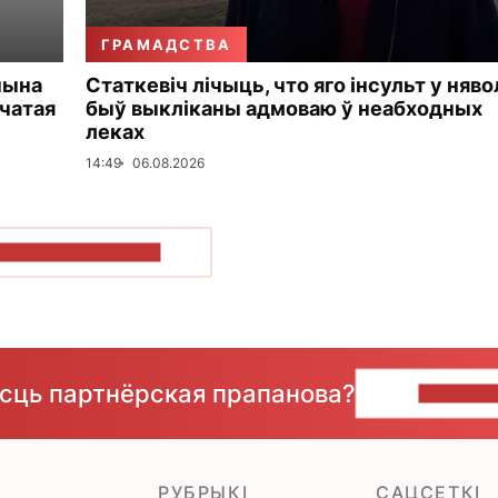
ГРАМАДСТВА
чына
Статкевіч лічыць, что яго інсульт у няво
чатая
быў выкліканы адмоваю ў неабходных
леках
14:49
06.08.2026
ПАКАЗАЦЬ БОЛЬШ
ёсць партнёрская прапанова?
НАПІШЫ
РУБРЫКІ
САЦСЕТКІ