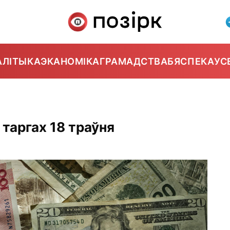
АЛІТЫКА
ЭКАНОМІКА
ГРАМАДСТВА
БЯСПЕКА
УС
 таргах 18 траўня