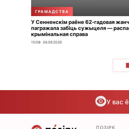
ГРАМАДСТВА
У Сенненскім раёне 62-гадовая жан
пагражала забіць сужыцеля — распа
крымінальная справа
15:08
06.08.2026
У вас 
ПОЗІРК