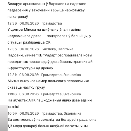
Беларус арыштаваны ў Варшаве на падставе
падазрэння ў захоўванні і збыце наркотыкаў і
псіхатропаў
12:38
06.08.2026
Грамадства
У цэнтры Мінска на дзяўчыну ўпалі галіны
надламанага дрэва — пацярпелая ў бальніцы, у
сітуацыі разбіраецца СК
12:35
06.08.2026
Бяспека, Палітыка
Падсанкцыйнае "КБ "Радар" распрацавала новы
перадатчык перашкодаў для абароны крытычнай
інфраструктуры ад дронаў
12:31
06.08.2026
Грамадства, Эканоміка
Мытня выкрыла намер польскага перавозчыка
схаваць частку грузу
11:08
06.08.2026
Грамадства, Эканоміка
На аб'ектах АПК пашкоджаныя яшчэ дзве адзінкі
тэхнікі
10:57
06.08.2026
Грамадства, Эканоміка
За сем месяцаў насельніцтва Беларусі прадало на
1,3 млрд долараў больш наяўнай валюты, чым