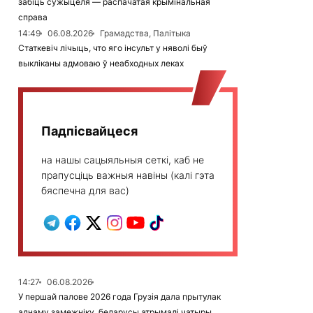
забіць сужыцеля — распачатая крымінальная
справа
14:49
06.08.2026
Грамадства, Палітыка
Статкевіч лічыць, что яго інсульт у няволі быў
выкліканы адмоваю ў неабходных леках
Падпісвайцеся
на нашы сацыяльныя сеткі, каб не
прапусціць важныя навіны (калі гэта
бяспечна для вас)
14:27
06.08.2026
У першай палове 2026 года Грузія дала прытулак
аднаму замежніку, беларусы атрымалі чатыры