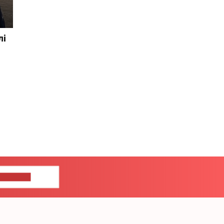
лі
ЦЕ НАМ