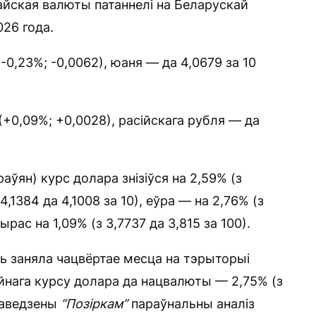
айская валюты патаннелі на Беларускай
26 года.
(-0,23%; -0,0062), юаня — да 4,0679 за 10
(+0,09%; +0,0028), расійскага рубля — да
аўян) курс долара знізіўся на 2,59% (з
4,1384 да 4,1008 за 10), еўра — на 2,76% (з
ырас на 1,09% (з 3,7737 да 3,815 за 100).
ь заняла чацвёртае месца на тэрыторыі
йнага курсу долара да нацвалюты — 2,75% (з
раведзены
“Позіркам”
параўнальны аналіз