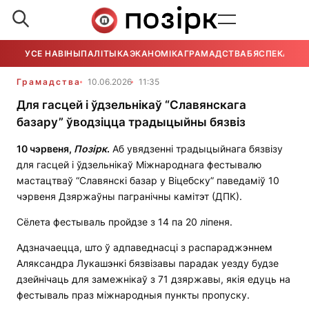
УСЕ НАВІНЫ
ПАЛІТЫКА
ЭКАНОМІКА
ГРАМАДСТВА
БЯСПЕКА
УСЕ
Грамадства
10.06.2026
11:35
Для гасцей і ўдзельнікаў “Славянскага
базару” ўводзіцца традыцыйны бязвіз
10 чэрвеня,
Позірк
.
Аб увядзенні традыцыйнага бязвізу
для гасцей і ўдзельнікаў Міжнароднага фестывалю
мастацтваў “Славянскі базар у Віцебску” паведаміў 10
чэрвеня Дзяржаўны пагранічны камітэт (ДПК).
Сёлета фестываль пройдзе з 14 па 20 ліпеня.
Адзначаецца, што ў адпаведнасці з распараджэннем
Аляксандра Лукашэнкі бязвізавы парадак уезду будзе
дзейнічаць для замежнікаў з 71 дзяржавы, якія едуць на
фестываль праз міжнародныя пункты пропуску.