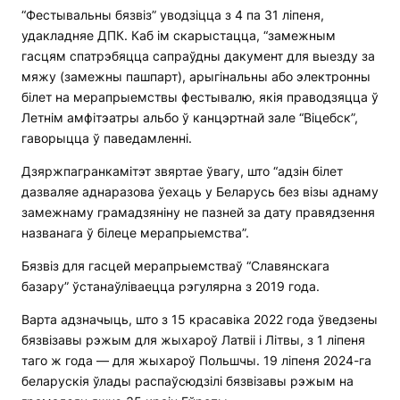
“Фестывальны бязвіз” уводзіцца з 4 па 31 ліпеня,
удакладняе ДПК. Каб ім скарыстацца, “замежным
гасцям спатрэбяцца сапраўдны дакумент для выезду за
мяжу (замежны пашпарт), арыгінальны або электронны
білет на мерапрыемствы фестывалю, якія праводзяцца ў
Летнім амфітэатры альбо ў канцэртнай зале “Віцебск”,
гаворыцца ў паведамленні.
Дзяржпагранкамітэт звяртае ўвагу, што “адзін білет
дазваляе аднаразова ўехаць у Беларусь без візы аднаму
замежнаму грамадзяніну не пазней за дату правядзення
названага ў білеце мерапрыемства”.
Бязвіз для гасцей мерапрыемстваў “Славянскага
базару” ўстанаўліваецца рэгулярна з 2019 года.
Варта адзначыць, што з 15 красавіка 2022 года ўведзены
бязвізавы рэжым для жыхароў Латвіі і Літвы, з 1 ліпеня
таго ж года — для жыхароў Польшчы. 19 ліпеня 2024-га
беларускія ўлады распаўсюдзілі бязвізавы рэжым на