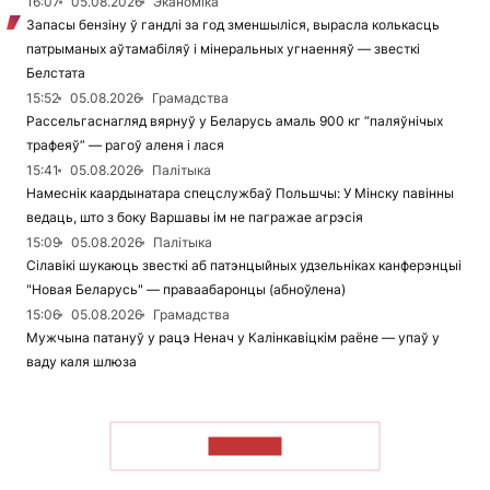
16:07
05.08.2026
Эканоміка
Запасы бензіну ў гандлі за год зменшыліся, вырасла колькасць
патрыманых аўтамабіляў і мінеральных угнаенняў — звесткі
Белстата
15:52
05.08.2026
Грамадства
Рассельгаснагляд вярнуў у Беларусь амаль 900 кг “паляўнічых
трафеяў” — рагоў аленя і лася
15:41
05.08.2026
Палітыка
Намеснік каардынатара спецслужбаў Польшчы: У Мінску павінны
ведаць, што з боку Варшавы ім не пагражае агрэсія
15:09
05.08.2026
Палітыка
Сілавікі шукаюць звесткі аб патэнцыйных удзельніках канферэнцыі
"Новая Беларусь" — праваабаронцы (абноўлена)
15:06
05.08.2026
Грамадства
Мужчына патануў у рацэ Ненач у Калінкавіцкім раёне — упаў у
ваду каля шлюза
ЧЫТАЦЬ