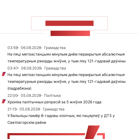
ПАКАЗАЦЬ БОЛЬШ
СТУЖКА НАВІН
03:59
06.08.2026
Грамадства
На пяці метэастанцыях мінулым днём перакрытыя абсалютныя
тэмпературныя рэкорды жніўня, у тым ліку 121-гадовай даўніны
03:47
06.08.2026
Грамадства
На пяці метэастанцыях мінулым днём перакрытыя абсалютныя
тэмпературныя рэкорды жніўня, у тым ліку 121-гадовай даўніны
(падрабязна)
22:00
05.08.2026
Палітыка
Хроніка палітычных рэпрэсій за 5 жніўня 2026 года
21:15
05.08.2026
Грамадства
У бальніцы памёр 8-гадовы хлопчык, які пацярпеў у ДТЗ у
Светлагорскім раёне