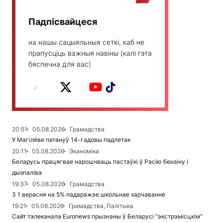
Падпісвайцеся
на нашы сацыяльныя сеткі, каб не
прапусціць важныя навіны (калі гэта
бяспечна для вас)
20:51
05.08.2026
Грамадства
У Магілёве патануў 14-гадовы падлетак
20:11
05.08.2026
Эканоміка
Беларусь працягвае нарошчваць пастаўкі ў Расію бензіну і
дызпаліва
19:37
05.08.2026
Грамадства
З 1 верасня на 5% падаражэе школьнае харчаванне
19:21
05.08.2026
Грамадства, Палітыка
Сайт тэлеканала Euronews прызнаны ў Беларусі "экстрэмісцкім"