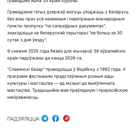
грамадзян яшчэ 35 краін Еўропы.
Грамадзяне гэтых дзяржаў могуць уязджаць у Беларусь
без візы праз усе наземныя і паветраныя міжнародныя
пункты пропуску “па сапраўдных дакументах”,
знаходзіцца на беларускай тэрыторыі “не больш за 30
сутак з дня ўезду”.
9 снежня 2025 года бязвіз для жыхароў 38 еўрапейскіх
краін падоўжаны да канца 2026-га.
“Славянскі базар” праводзіцца ў Віцебску з 1992 года. У
праграме фестывалю прадстаўленыя розныя віды
культуры і мастацтва — ад музыкі да выяўленчага
мастацтва. Традыцыйна мае праўладную і прарасійскую
накіраванасць.
ПАДЗЯЛІЦЦА: