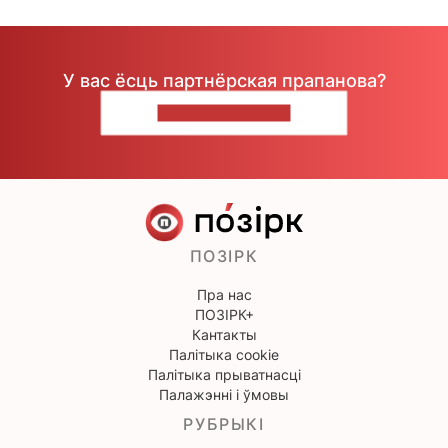
У вас ёсць партнёрская прапанова?
НАПІШЫЦЕ НАМ
ПОЗІРК
Пра нас
ПОЗІРК+
Кантакты
Палітыка cookie
Палітыка прыватнасці
Палажэнні і ўмовы
РУБРЫКІ