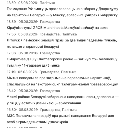
18:59
05.08.2026
Палітыка
Грамадзяне РФ змогуць прагаласаваць на выбарах у Дзярждуму
на тэрыторыі Беларусі — у Мінску, абласных цэнтрах і Бабруйску
18:39
05.08.2026
Грамадства
Кіраўнік студыі ZROBIM architects Макоўскі выйшаў на волю
17:56
05.08.2026
Грамадства, Палітыка
Літоўскія памежнікі знайшлі трэці за два тыдні падземны тунэль,
які вядзе з тэрыторыі Беларусі
17:36
05.08.2026
Грамадства
Смяротнае ДТЗ у Светлагорскім раёне — загінулі тры чалавекі, у
тым ліку 11-гадовая дзяўчынка
17:19
05.08.2026
Грамадства, Палітыка
Мытня паведаміла пра затрыманне перавозчыка наркотыкаў,
спаслаўшыся на “экстрэмісцкі” тэлеграм-канал праваабаронцаў
16:42
05.08.2026
Грамадства
У сямі раёнах Беларусі забаронена наведваць лясы, дазволена —
у пяці, у астатніх дзейнічаюць абмежаванні
16:30
05.08.2026
Грамадства, Палітыка
МЗС Польшчы папярэдзіў пра рызыкі наведвання Беларусі для
асоб з грамадзянствамі дзвюх краін