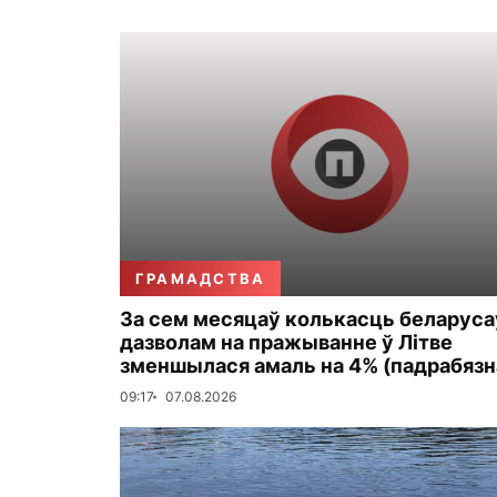
ГРАМАДСТВА
За сем месяцаў колькасць беларуса
дазволам на пражыванне ў Літве
зменшылася амаль на 4% (падрабязн
09:17
07.08.2026