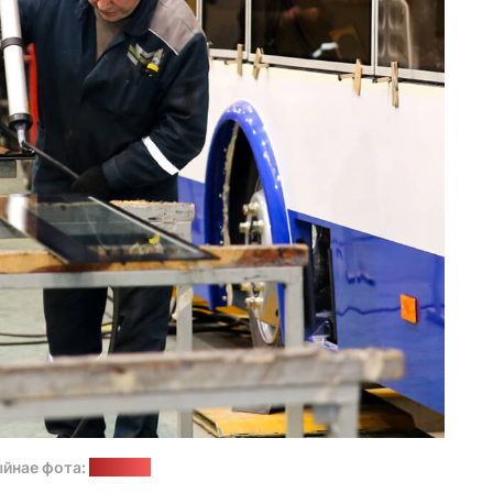
йнае фота:
1prof.by