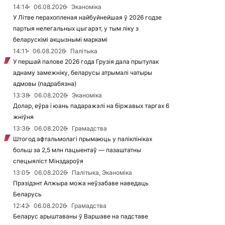
14:14
06.08.2026
Эканоміка
У Літве перахопленая найбуйнейшая ў 2026 годзе
партыя нелегальных цыгарэт, у тым ліку з
беларускімі акцызнымі маркамі
14:11
06.08.2026
Палітыка
У першай палове 2026 года Грузія дала прытулак
аднаму замежніку, беларусы атрымалі чатыры
адмовы (падрабязна)
13:38
06.08.2026
Эканоміка
Долар, еўра і юань падаражэлі на біржавых таргах 6
жніўня
13:36
06.08.2026
Грамадства
Штогод афтальмолагі прымаюць у паліклініках
больш за 2,5 млн пацыентаў — пазаштатны
спецыяліст Мінздароўя
13:05
06.08.2026
Палітыка, Эканоміка
Прэзідэнт Алжыра можа неўзабаве наведаць
Беларусь
12:42
06.08.2026
Грамадства
Беларус арыштаваны ў Варшаве на падставе