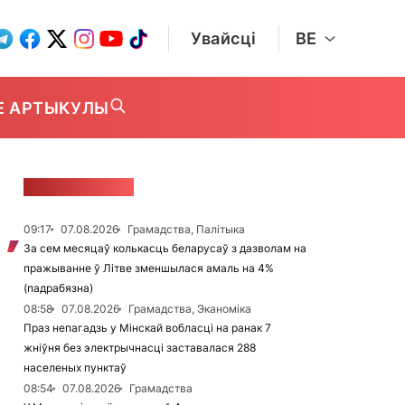
Увайсці
BE
Е АРТЫКУЛЫ
СТУЖКА НАВІН
09:17
07.08.2026
Грамадства, Палітыка
За сем месяцаў колькасць беларусаў з дазволам на
пражыванне ў Літве зменшылася амаль на 4%
(падрабязна)
08:58
07.08.2026
Грамадства, Эканоміка
Праз непагадзь у Мінскай вобласці на ранак 7
жніўня без электрычнасці заставалася 288
населеных пунктаў
08:54
07.08.2026
Грамадства