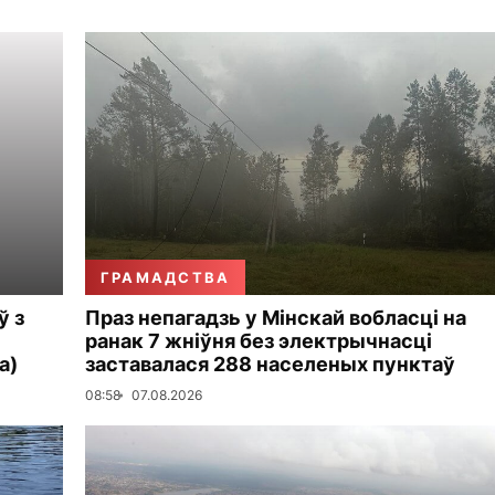
ГРАМАДСТВА
ў з
Праз непагадзь у Мінскай вобласці на
ранак 7 жніўня без электрычнасці
а)
заставалася 288 населеных пунктаў
08:58
07.08.2026