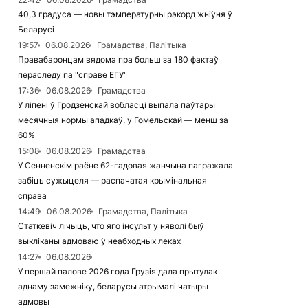
40,3 градуса — новы тэмпературны рэкорд жніўня ў
Беларусі
19:57
06.08.2026
Грамадства, Палітыка
Правабаронцам вядома пра больш за 180 фактаў
пераследу па "справе ЕГУ"
17:36
06.08.2026
Грамадства
У ліпені ў Гродзенскай вобласці выпала паўтары
месячныя нормы ападкаў, у Гомельскай — менш за
60%
15:08
06.08.2026
Грамадства
У Сенненскім раёне 62-гадовая жанчына пагражала
забіць сужыцеля — распачатая крымінальная
справа
14:49
06.08.2026
Грамадства, Палітыка
Статкевіч лічыць, что яго інсульт у няволі быў
выкліканы адмоваю ў неабходных леках
14:27
06.08.2026
У першай палове 2026 года Грузія дала прытулак
аднаму замежніку, беларусы атрымалі чатыры
адмовы