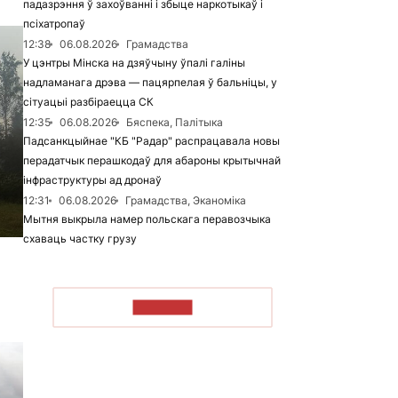
падазрэння ў захоўванні і збыце наркотыкаў і
псіхатропаў
12:38
06.08.2026
Грамадства
У цэнтры Мінска на дзяўчыну ўпалі галіны
надламанага дрэва — пацярпелая ў бальніцы, у
сітуацыі разбіраецца СК
12:35
06.08.2026
Бяспека, Палітыка
Падсанкцыйнае "КБ "Радар" распрацавала новы
перадатчык перашкодаў для абароны крытычнай
інфраструктуры ад дронаў
12:31
06.08.2026
Грамадства, Эканоміка
Мытня выкрыла намер польскага перавозчыка
схаваць частку грузу
ЧЫТАЦЬ