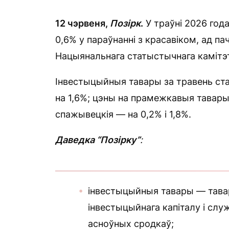
12 чэрвеня,
Позірк
.
У траўні 2026 го
0,6% у параўнанні з красавіком, ад па
Нацыянальнага статыстычнага камітэ
Інвестыцыйныя тавары за травень ста
на 1,6%; цэны на прамежкавыя тавары 
спажывецкія — на 0,2% і 1,8%.
Даведка “Позірку”
:
інвестыцыйныя тавары — тава
інвестыцыйнага капіталу і слу
асноўных сродкаў;