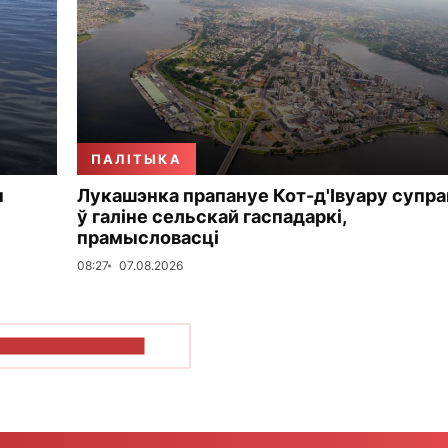
ПАЛІТЫКА
ы
Лукашэнка прапануе Кот-д'Івуару супр
ў галіне сельскай гаспадаркі,
прамысловасці
08:27
07.08.2026
ПАКАЗАЦЬ БОЛЬШ