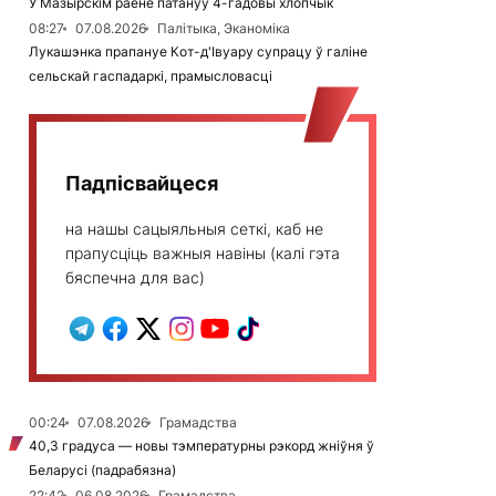
У Мазырскім раёне патануў 4-гадовы хлопчык
08:27
07.08.2026
Палітыка, Эканоміка
Лукашэнка прапануе Кот-д'Івуару супрацу ў галіне
сельскай гаспадаркі, прамысловасці
Падпісвайцеся
на нашы сацыяльныя сеткі, каб не
прапусціць важныя навіны (калі гэта
бяспечна для вас)
00:24
07.08.2026
Грамадства
40,3 градуса — новы тэмпературны рэкорд жніўня ў
Беларусі (падрабязна)
22:42
06.08.2026
Грамадства