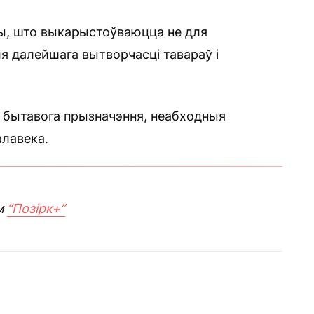
, што выкарыстоўваюцца не для
я далейшага вытворчасці тавараў і
 бытавога прызначэння, неабходныя
алавека.
м
“Позірк+”