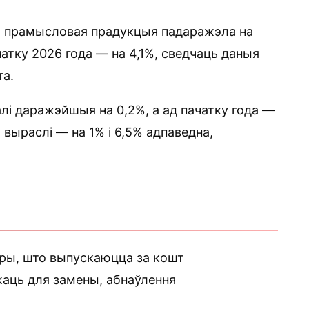
да прамысловая прадукцыя падаражэла на
чатку 2026 года — на 4,1%, сведчаць даныя
та.
лі даражэйшыя на 0,2%, а ад пачатку года —
выраслі — на 1% і 6,5% адпаведна,
ры, што выпускаюцца за кошт
жаць для замены, абнаўлення