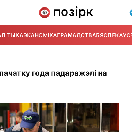
АЛІТЫКА
ЭКАНОМІКА
ГРАМАДСТВА
БЯСПЕКА
УС
ачатку года падаражэлі на