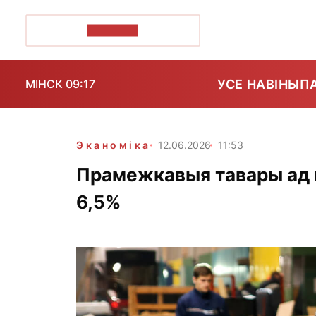
ПОЗІРК+
УСЕ НАВІНЫ
П
МІНСК 09:17
Эканоміка
12.06.2026
11:53
Прамежкавыя тавары ад п
6,5%