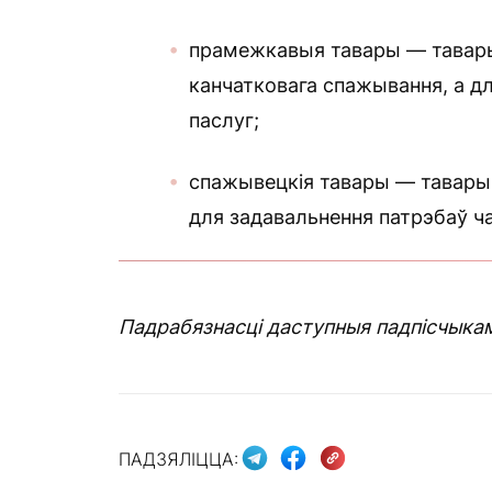
прамежкавыя тавары — тавары
канчатковага спажывання, а дл
паслуг;
спажывецкія тавары — тавары
для задавальнення патрэбаў ч
Падрабязнасці даступныя падпісчыка
ПАДЗЯЛІЦЦА: