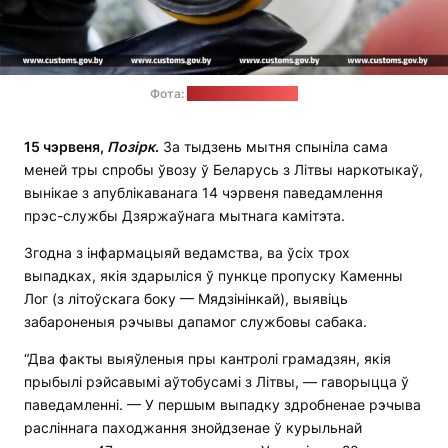
Фота:
прэс-служба ДМК
15 чэрвеня,
Позірк
.
За тыдзень мытня спыніла сама
меней тры спробы ўвозу ў Беларусь з Літвы наркотыкаў,
вынікае з апублікаванага 14 чэрвеня паведамлення
прэс-службы Дзяржаўнага мытнага камітэта.
Згодна з інфармацыяй ведамства, ва ўсіх трох
выпадках, якія здарыліся ў пункце пропуску Каменны
Лог (з літоўскага боку — Мядзінінкай), выявіць
забароненыя рэчывы дапамог службовы сабака.
“Два факты выяўленыя пры кантролі грамадзян, якія
прыбылі рэйсавымі аўтобусамі з Літвы, — гаворыцца ў
паведамленні. — У першым выпадку здробненае рэчыва
расліннага паходжання знойдзенае ў курыльнай