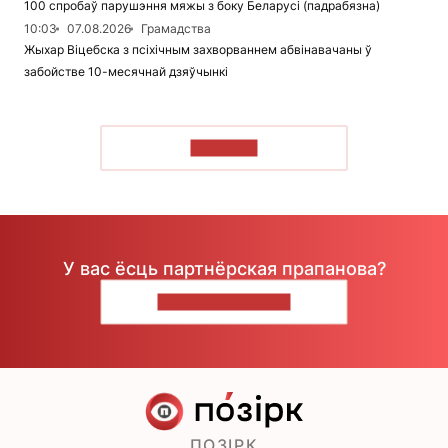
100 спробаў парушэння мяжы з боку Беларусі (падрабязна)
10:03
07.08.2026
Грамадства
Жыхар Віцебска з псіхічным захворваннем абвінавачаны ў
забойстве 10-месячнай дзяўчынкі
ЧЫТАЦЬ
У вас ёсць партнёрская прапанова?
НАПІШЫЦЕ НАМ
ПОЗІРК