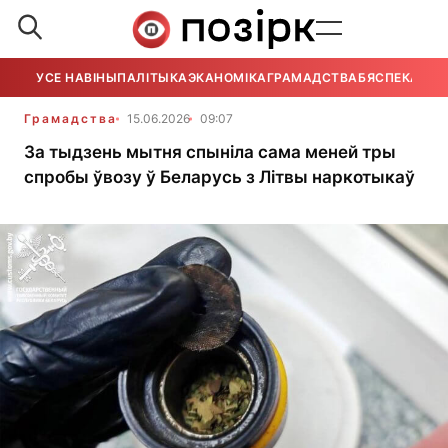
УСЕ НАВІНЫ
ПАЛІТЫКА
ЭКАНОМІКА
ГРАМАДСТВА
БЯСПЕКА
УСЕ
Грамадства
15.06.2026
09:07
За тыдзень мытня спыніла сама меней тры
спробы ўвозу ў Беларусь з Літвы наркотыкаў