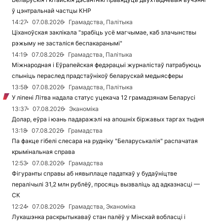
ў цэнтральнай частцы КНР
14:27
07.08.2026
Грамадства, Палітыка
Ціханоўская заклікала "зрабіць усё магчымае, каб злачынствы
рэжыму не засталіся беспакаранымі"
14:19
07.08.2026
Грамадства, Палітыка
Міжнародная і Еўрапейская федэрацыі журналістаў патрабуюць
спыніць пераслед прадстаўнікоў беларускай медыясферы
13:58
07.08.2026
Грамадства, Палітыка
У ліпені Літва надала статус уцекача 12 грамадзянам Беларусі
13:37
07.08.2026
Эканоміка
Долар, еўра і юань падаражэлі на апошніх біржавых таргах тыдня
13:18
07.08.2026
Грамадства
Па факце гібелі слесара на рудніку "Беларуськалія" распачатая
крымінальная справа
12:53
07.08.2026
Грамадства
Фігуранты справы аб нявыплаце падаткаў у будаўніцтве
пералічылі 31,2 млн рублёў, просяць вызваліць ад адказнасці —
СК
12:24
07.08.2026
Грамадства, Эканоміка
Лукашэнка раскрытыкаваў стан палёў у Мінскай вобласці і