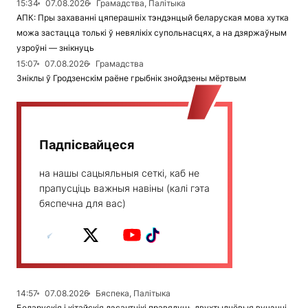
15:34
07.08.2026
Грамадства, Палітыка
АПК: Пры захаванні цяперашніх тэндэнцый беларуская мова хутка
можа застацца толькі ў невялікіх супольнасцях, а на дзяржаўным
узроўні — знікнуць
15:07
07.08.2026
Грамадства
Зніклы ў Гродзенскім раёне грыбнік знойдзены мёртвым
Падпісвайцеся
на нашы сацыяльныя сеткі, каб не
прапусціць важныя навіны (калі гэта
бяспечна для вас)
14:57
07.08.2026
Бяспека, Палітыка
Беларускія і кітайскія дэсантнікі правядуць двухтыднёвыя вучэнні