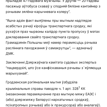
прыладзе 47-гадовага мужчыны. У другім — 20-гадовы
пасажыр аўтобуса схаваў у сподняй бялізне кантэйнер з
рэчывам зялёна-карычневага колеру”.
“Яшчэ адзін факт выяўлены пры мытным надглядзе
асабістых рэчаў кіроўцы транспартнага сродку, які
рухаўся праз чырвоны калідор пункта пропуску ў мэтах
дэкларавання свайго транспартнага сродку.
Грамадзянін Польшчы меў намер перамясціць рэчыва
расліннага паходжання ў самакрутцы”, — адзначыў
ДМК.
Заключэнні Дзяржаўнага камітэта судовых экспертыз
“пацвердзілі, што ўсе канфіскаваныя рэчывы з`яўляюцца
марыхуанай”.
Гродзенская рэгіянальная мытня ўзбудзіла
1
крымінальныя справы паводле ч. 1 арт. 328
КК
(незаконнае перамяшчэнне праз мытную мяжу ЕАЭС і
(або) дзяржмяжу Беларусі наркатычных сродкаў,
псіхатропных рэчываў або іх прэкурсораў або аналагаў).