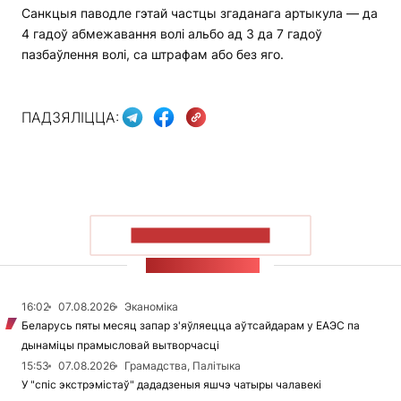
Санкцыя паводле гэтай частцы згаданага артыкула — да
4 гадоў абмежавання волі альбо ад 3 да 7 гадоў
пазбаўлення волі, са штрафам або без яго.
ПАДЗЯЛІЦЦА:
ПАКАЗАЦЬ БОЛЬШ
СТУЖКА НАВІН
16:02
07.08.2026
Эканоміка
Беларусь пяты месяц запар з'яўляецца аўтсайдарам у ЕАЭС па
дынаміцы прамысловай вытворчасці
15:53
07.08.2026
Грамадства, Палітыка
У "спіс экстрэмістаў" дададзеныя яшчэ чатыры чалавекі