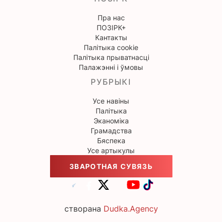
Пра нас
ПОЗІРК+
Кантакты
Палітыка cookie
Палітыка прыватнасці
Палажэнні і ўмовы
РУБРЫКІ
Усе навіны
Палітыка
Эканоміка
Грамадства
Бяспека
Усе артыкулы
ЗВАРОТНАЯ СУВЯЗЬ
створана
Dudka.Agency