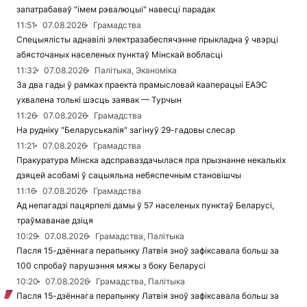
запатрабаваў "імем рэвалюцыі" навесці парадак
11:51
07.08.2026
Грамадства
Спецыялісты аднавілі электразабеспячэнне прыкладна ў чвэрці
абясточаных населеных пунктаў Мінскай вобласці
11:32
07.08.2026
Палітыка, Эканоміка
За два гады ў рамках праекта прамысловай кааперацыі ЕАЭС
ухвалена толькі шэсць заявак — Турчын
11:26
07.08.2026
Грамадства
На рудніку "Беларуськалія" загінуў 29-гадовы слесар
11:21
07.08.2026
Грамадства
Пракуратура Мінска адсправаздачылася пра прызнанне некалькіх
дзяцей асобамі ў сацыяльна небяспечным становішчы
11:16
07.08.2026
Грамадства
Ад непагадзі пацярпелі дамы ў 57 населеных пунктаў Беларусі,
траўмаванае дзіця
10:29
07.08.2026
Грамадства, Палітыка
Пасля 15-дзённага перапынку Латвія зноў зафіксавала больш за
100 спробаў парушэння мяжы з боку Беларусі
10:20
07.08.2026
Грамадства, Палітыка
Пасля 15-дзённага перапынку Латвія зноў зафіксавала больш за