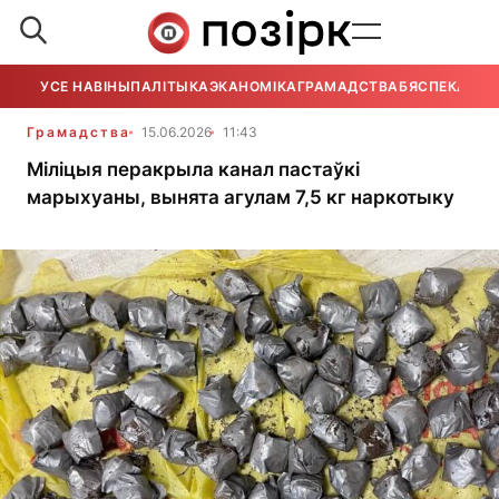
УСЕ НАВІНЫ
ПАЛІТЫКА
ЭКАНОМІКА
ГРАМАДСТВА
БЯСПЕКА
УСЕ
Грамадства
15.06.2026
11:43
Міліцыя перакрыла канал пастаўкі
марыхуаны, вынята агулам 7,5 кг наркотыку