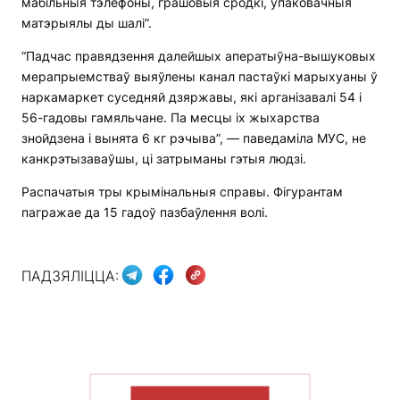
мабільныя тэлефоны, грашовыя сродкі, упаковачныя
матэрыялы ды шалі”.
“Падчас правядзення далейшых аператыўна-вышуковых
мерапрыемстваў выяўлены канал пастаўкі марыхуаны ў
наркамаркет суседняй дзяржавы, які арганізавалі 54 і
56-гадовы гамяльчане. Па месцы іх жыхарства
знойдзена і вынята 6 кг рэчыва”, — паведаміла МУС, не
канкрэтызаваўшы, ці затрыманы гэтыя людзі.
Распачатыя тры крымінальныя справы. Фігурантам
пагражае да 15 гадоў пазбаўлення волі.
ПАДЗЯЛІЦЦА:
ПАКАЗАЦЬ БОЛЬШ