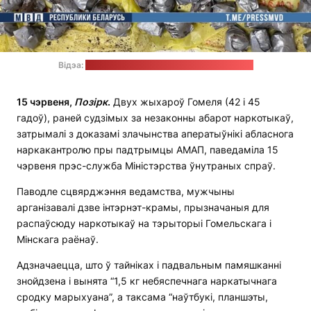
Відэа:
прэс-служба МУС / стоп-кадр: "Позірк"
15 чэрвеня,
Позірк
.
Двух жыхароў Гомеля (42 і 45
гадоў), раней судзімых за незаконны абарот наркотыкаў,
затрымалі з доказамі злачынства аператыўнікі абласнога
наркакантролю пры падтрымцы АМАП, паведаміла 15
чэрвеня прэс-служба Міністэрства ўнутраных спраў.
Паводле сцвярджэння ведамства, мужчыны
арганізавалі дзве інтэрнэт-крамы, прызначаныя для
распаўсюду наркотыкаў на тэрыторыі Гомельскага і
Мінскага раёнаў.
Адзначаецца, што ў тайніках і падвальным памяшканні
знойдзена і вынята “1,5 кг небяспечнага наркатычнага
сродку марыхуана”, а таксама “наўтбукі, планшэты,