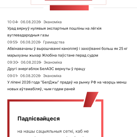
СТУЖКА НАВІН
10:04
06.08.2026
Эканоміка
Урад вярнуў нулявыя экспартныя пошліны на лёгкія
вуглевадародныя газы
09:55
06.08.2026
Грамадства
Абвінавачаны ў вырошчванні канопляў і захоўванні больш як 25 кг
марыхуаны жыхар Жлобіна паўстане перад судом
09:30
06.08.2026
Эканоміка
Другі энергаблок БелАЭС вернуты ў працу
09:01
06.08.2026
Эканоміка
У ліпені 2026 года “БелДжы” прадаў на рынку РФ на чвэрць менш
новых аўтамабіляў, чым годам раней
Падпісвайцеся
на нашы сацыяльныя сеткі, каб не