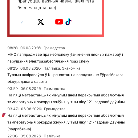
прапусціць важныя навіны (калі гэта
бяспечна для вас)
08:28
06.08.2026
Грамадства
МНС папярэджвае пра небяспеку ўзнікнення лясных пажараў і
парушэння электразабеспячэння праз спёку
08:25
06.08.2026
Палітыка, Эканоміка
Турчын накіраваўся ў Кыргызстан на пасяджэнне Еўразійскага
міжурадавага савета
03:59
06.08.2026
Грамадства
На пяці метэастанцыях мінулым днём перакрытыя абсалютныя
тэмпературныя рэкорды жніўня, у тым ліку 121-гадовай даўніны
03:47
06.08.2026
Грамадства
На пяці метэастанцыях мінулым днём перакрытыя абсалютныя
тэмпературныя рэкорды жніўня, у тым ліку 121-гадовай даўніны
(падрабязна)
22:00
05.08.2026
Палітыка