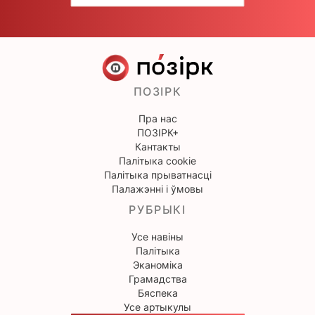
ПОЗІРК
Пра нас
ПОЗІРК+
Кантакты
Палітыка cookie
Палітыка прыватнасці
Палажэнні і ўмовы
РУБРЫКІ
Усе навіны
Палітыка
Эканоміка
Грамадства
Бяспека
Усе артыкулы