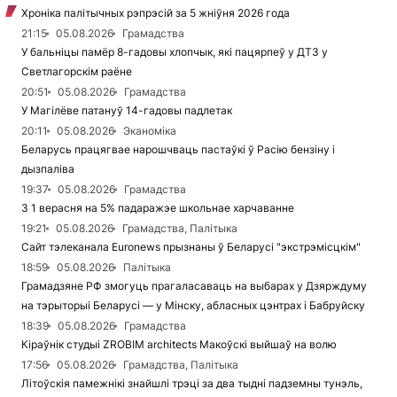
Хроніка палітычных рэпрэсій за 5 жніўня 2026 года
21:15
05.08.2026
Грамадства
У бальніцы памёр 8-гадовы хлопчык, які пацярпеў у ДТЗ у
Светлагорскім раёне
20:51
05.08.2026
Грамадства
У Магілёве патануў 14-гадовы падлетак
20:11
05.08.2026
Эканоміка
Беларусь працягвае нарошчваць пастаўкі ў Расію бензіну і
дызпаліва
19:37
05.08.2026
Грамадства
З 1 верасня на 5% падаражэе школьнае харчаванне
19:21
05.08.2026
Грамадства, Палітыка
Сайт тэлеканала Euronews прызнаны ў Беларусі "экстрэмісцкім"
18:59
05.08.2026
Палітыка
Грамадзяне РФ змогуць прагаласаваць на выбарах у Дзярждуму
на тэрыторыі Беларусі — у Мінску, абласных цэнтрах і Бабруйску
18:39
05.08.2026
Грамадства
Кіраўнік студыі ZROBIM architects Макоўскі выйшаў на волю
17:56
05.08.2026
Грамадства, Палітыка
Літоўскія памежнікі знайшлі трэці за два тыдні падземны тунэль,