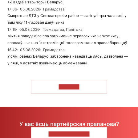
які вядзе з тэрыторыі Беларусі
17:36
05.08.2026
Грамадства
Смяротнае ДТЗ у Светлагорскім раёне — загінулі тры чалавекі, у
тым ліку 11-гадовая дзяўчынка
17:19
05.08.2026
Грамадства, Палітыка
Мытня паведаміла пра затрыманне перавозчыка наркотыкаў,
спаслаўшыся на “экстрэмісцкі” тэлеграм-канал праваабаронцаў
16:42
05.08.2026
Грамадства
У сямі раёнах Беларусі забаронена наведваць лясы, дазволена —
у пяці, у астатніх дзейнічаюць абмежаванні
ЧЫТАЦЬ
У вас ёсць партнёрская прапанова?
НАПІШЫЦЕ НАМ