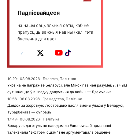
Падпісвайцеся
на нашы сацыяльныя сеткі, каб не
прапусціць важныя навіны (калі гэта
бяспечна для вас)
19:20
08.08.2026
Бяспека, Палітыка
Украіна не пагражае Беларусі, але Мінск павінен разумець, з чым
сутыкнецца ў выпадку далучэння да вайны — Дземчанка
18:56
08.08.2026
Грамадства, Палітыка
Дзядок за жорсткую люстрацыю пасля змены ўлады ў Беларусі,
Турарбекава — супраць
17:47
08.08.2026
Палітыка
Беларусь дагэтуль не паведаміла Euronews аб прызнанні
тэлеканала "экстрэмісцкім" і не аргументавала рашэнне