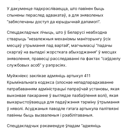
У дакуменце падкрэсліваецца, што павінен быць
спынены пераслед адвакатаў, а для зняволеных
“забяспечаны доступ да юрыдычнай дапамогі“.
Спецдакладчык лічыць, што ў Беларусі неабходна
стварыць “незалежныя механізмы маніторынгу ўсіх
месцаў утрымання пад вартай“, магчымасці “падачы
скаргаў на выпадкі жорсткага абыходжання“ ў месцах
зняволення, правесці расследаванні па фактах “саўдзелу
службовых асоб“ у рэпрэсіях.
Муйжніекс заклікае адмяніць артыкул 411
Крымінальнага кодэкса (злоснае непадпарадкаванне
патрабаванням адміністрацыі папраўчай установы, якая
выконвае пакаранне ў выглядзе пазбаўлення волі), якая
выкарыстоўваецца для падаўжэння тэрміну ўтрымання
ў няволі. Асуджаныя паводле гэтага артыкула палітвязні
павінны быць вызваленыя і рэабілітаваныя.
Спецдакладчык рэкамендуе ўладам “адмяніць