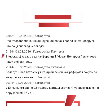
ПАКАЗАЦЬ БОЛЬШ
СТУЖКА НАВІН
23:56
08.08.2026
Грамадства
Электразабеспячэнне адноўленае ва ўсіх паселішчах Беларусі,
што пацярпелі ад непагадзі
21:54
08.08.2026
Грамадства, Палітыка
Вячорка: Цікавасць да канферэнцыі "Новая Беларусь" вызначае
нашу суб'ектнасць
21:44
08.08.2026
Грамадства, Эканоміка
Беларусь мае патрэбу ў гіганцкай пенсійнай рэформе і пакуль да
яе зусім не гатовая — Львоўскі
20:13
08.08.2026
Грамадства
У Бялыніцкім раёне 22-гадовы матацыкліст загінуў ад сутыкнення
з грузавіком КамАЗ