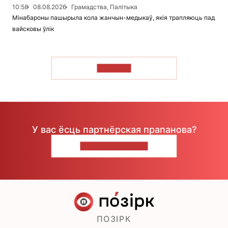
10:58
08.08.2026
Грамадства, Палітыка
Мінабароны пашырыла кола жанчын-медыкаў, якія трапляюць пад
вайсковы ўлік
ЧЫТАЦЬ
У вас ёсць партнёрская прапанова?
НАПІШЫЦЕ НАМ
ПОЗІРК