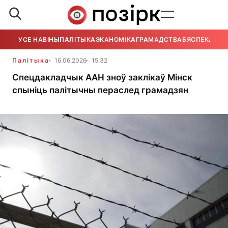
УСЕ НАВІНЫ
ПАЛІТЫКА
ЭКАНОМІКА
ГРАМАДСТВА
БЯСПЕКА
УСЕ
Палітыка
16.06.2026
15:32
Спецдакладчык ААН зноў заклікаў Мінск
спыніць палітычны пераслед грамадзян