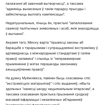
палажэнні аб завочнай вытворчасці“, а таксама
“адмяніць вынесеныя ў такім парадку прысуды і
забяспечыць выплату кампенсацыі”.
Недапушчальныя, лічыць ён, практыкі “запалохвання
сваякоў палітычных зняволеных і асоб, якія знаходзяцца
ў выгнанні“.
Акрамя таго, Мінску варта “прывесці законы аб
барацьбе з тэрарызмам і супрацьдзеянні экстрэмізму ў
адпаведнасць з міжнароднымі стандартамі ў галіне
правоў чалавека“ і спыніць іх “неправамернае
прымяненне ў мэтах перашкоды законнаму
ажыццяўленню правоў“.
На думку Муйжніекса, павінен быць скасаваны спіс
“экстрэмісцкіх матэрыялаў“ і спіс выданняў, нібыта
здольных “нанесці шкоду нацыянальным інтарэсам“, а
таксама скасаваная практыка прызнання сродкаў
масавай інфармацыі і незалежных аб’яднанняў
“экстрэмісцкімі фарміраваннямі”.