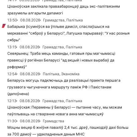
Ціханоўская заклікала праваабаронцаў даць экс-палітвязням
зразумелы алгарытм дапамогі
13:50
08.08.2026
Грамадства, Палітыка
Бабарыка ўсумніўся ва ўплыве дэмсіл, спаслаўшыся на
меркаванні "сяброў у Беларусі", Латушка парыраваў: "У нас розныя
сябры"
13:15
08.08.2026
Грамадства, Палітыка
Севярынец: Трэба мець каманды, гатовыя пры магчымасці
правесці ў рэгіёнах Беларусі "ад акцый і новых вырабаў да
рэформаў"
12:54
08.08.2026
Палітыка, Эканоміка
Беларусь могуць падключыць да рэалізацыі праекта першага
грузавога чыгуначнага маршруту паміж РФ і Пакістанам
(дапоўнена)
12:13
08.08.2026
Грамадства, Палітыка
Ціханоўская: Перамены ў Беларусі — пытанне часу, мы можам
паўплываць на стварэнне новага акна магчымасцяў
11:30
08.08.2026
Грамадства
Моцны вецер 6 жніўня паваліў 2,4 тыс. дрэў, пашкодзіў дахі больш
за 700 дамоў — удакладненыя даныя МНС