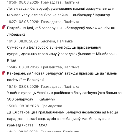
16:56
08.08.2026
Грамадства, Палітыка
Легалізацыя беларусаў, ушанаванне памяці зразумелыя для
мірнага часу, але ва Украіне вайна — амбасадар Чарнагор
16:27
08.08.2026
Грамадства, Палітыка
Патрэбныя ідэі, каб разварушыць беларусаў замежжа, лічыць
Лябедзька
16:18
08.08.2026
Бяспека, Палітыка
Сумесныя з Беларуссю вучэнні будуць прысвечаныя
супрацьдзеянню тэрарызму ў гарадскіх ўмовах — Мінабароны
Кітая
15:46
08.08.2026
Грамадства, Палітыка
Канферэнцыя "Новая Беларусь" заўжды прыводзіць да "змены
палітык" — Баркоўскі
15:13
08.08.2026
Грамадства, Палітыка
У вайне супраць Украіны з расійскага боку загінула ўжо больш за
500 беларусаў — Кабанчук
15:03
08.08.2026
Грамадства
Дзіця становіцца грамадзянінам Беларусі незалежна ад месца
нараджэння, калі хоць адзін з яго бацькоў мае беларускае
грамадзянства — МУС
14:11
08.08.2026
Грамадства, Палітыка