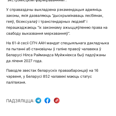
У справаздачы выкладзена рэкамендацыя адмяніць
законы, якія дазваляюць “дыскрымінаваць лесбіянак,
геяў, бісексуалаў і трансгендарных людзей“ і
перашкаджаюць “іх законнаму ажыццяўленню права на
свабоду выказвання меркаванняў“.
На 61-й сесіі СПЧ ААН мандат спецыяльнага дакладчыка
па пытанні аб становішчы ў галіне правоў чалавека ў
Беларусі Нілса Раймандса Муйжніекса быў падоўжаны
да ліпеня 2027 года.
Паводле звестак беларускіх праваабаронцаў на 16
чэрвеня, у Беларусі 852 чалавекі маюць статус
палітвязня.
ПАДЗЯЛІЦЦА: