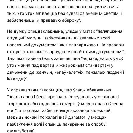
палітычна матываваных абвінавачваннях, уключаючы
тых, хто ўтрымліваецца без сувязі са знешнім светам, і
забяспечыць ім прававую абарону“.
На думку спецдакладчыка, улады ў мэтах “паляпшэння
сітуацыі“ могуць “забяспечваць вызваленых асоб
належнымі дакументамі, якія пацвярджаюць іх прававы
статус, а таксама сапраўднымі асабістымі дакументамі”.
Таксама павінна быць забяспечана “адпаведнасць умоў
утрымання пад вартай міжнародным стандартам у
дачыненні да жанчын, непаўналетніх, пажылых людзей і
інвалідаў“.
У справаздачы гаворыцца, што ўлады абавязаныя
“неадкладна і бесстаронна расследаваць усе выпадкі
жорсткага абыходжання і смерці ў месцах пазбаўлення
волі“, а таксама “забяспечыць аказанне належнай
медыцынскай і псіхалагічнай дапамогі ў месцах
пазбаўлення волі і спыніць пакаранне за спробы
самагубства“.