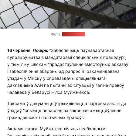
Фота:
pixabay.com
16 чэрвеня,
Позірк
.
“Забяспечыць паўнавартаснае
супрацоўніцтва з мандатарамі спецыяльных працэдур”,
у тым ліку шляхам “прадастаўлення змястоўных адказаў
і забеспячэння абароны ад рэпрэсій” рэкамендавана
ўладам у Мінску ў справаздачы спецыяльнага
дакладчыка ААН па пытанні аб сітуацыі ў галіне правоў
чалавека ў Беларусі Нілса Муйжніекса.
Таксама ў дакуменце ўтрымліваецца чарговы заклік да
ўладаў “спыніць пераслед за законнае ажыццяўленне
грамадзянскіх і палітычных правоў”.
Акрамя гэтага, Муйжніекс лічыць неабходным
“вызваліць усіх асоб, якія ўтрымліваюцца пад вартай па