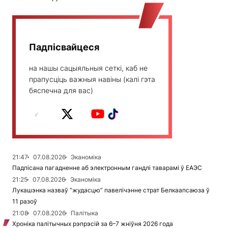
Падпісвайцеся
на нашы сацыяльныя сеткі, каб не
прапусціць важныя навіны (калі гэта
бяспечна для вас)
21:47
07.08.2026
Эканоміка
Падпісана пагадненне аб электронным гандлі таварамі ў ЕАЭС
21:25
07.08.2026
Эканоміка
Лукашэнка назваў “жудасцю” павелічэнне страт Белкаапсаюза ў
11 разоў
21:08
07.08.2026
Палітыка
Хроніка палітычных рэпрэсій за 6–7 жніўня 2026 года