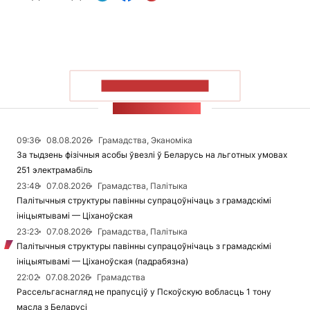
ПАКАЗАЦЬ БОЛЬШ
СТУЖКА НАВІН
09:36
08.08.2026
Грамадства, Эканоміка
За тыдзень фізічныя асобы ўвезлі ў Беларусь на льготных умовах
251 электрамабіль
23:48
07.08.2026
Грамадства, Палітыка
Палітычныя структуры павінны супрацоўнічаць з грамадскімі
ініцыятывамі — Ціханоўская
23:23
07.08.2026
Грамадства, Палітыка
Палітычныя структуры павінны супрацоўнічаць з грамадскімі
ініцыятывамі — Ціханоўская (падрабязна)
22:02
07.08.2026
Грамадства
Рассельгаснагляд не прапусціў у Пскоўскую вобласць 1 тону
масла з Беларусі