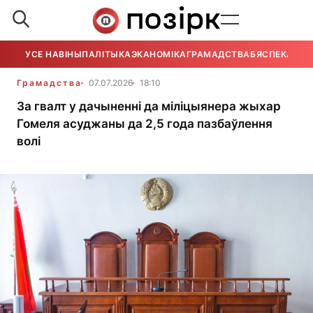
УСЕ НАВІНЫ
ПАЛІТЫКА
ЭКАНОМІКА
ГРАМАДСТВА
БЯСПЕКА
УСЕ
Грамадства
07.07.2026
18:10
За гвалт у дачыненні да міліцыянера жыхар
Гомеля асуджаны да 2,5 года пазбаўлення
волі