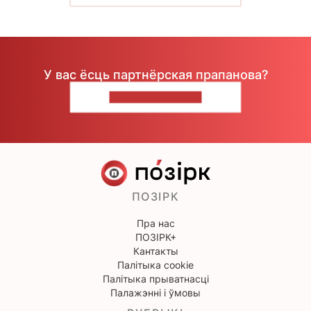
У вас ёсць партнёрская прапанова?
НАПІШЫЦЕ НАМ
ПОЗІРК
Пра нас
ПОЗІРК+
Кантакты
Палітыка cookie
Палітыка прыватнасці
Палажэнні і ўмовы