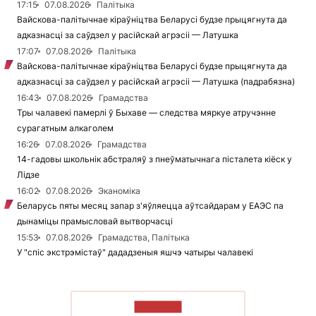
17:15
07.08.2026
Палітыка
Вайскова-палітычнае кіраўніцтва Беларусі будзе прыцягнута да
адказнасці за саўдзел у расійскай агрэсіі — Латушка
17:07
07.08.2026
Палітыка
Вайскова-палітычнае кіраўніцтва Беларусі будзе прыцягнута да
адказнасці за саўдзел у расійскай агрэсіі — Латушка (падрабязна)
16:43
07.08.2026
Грамадства
Тры чалавекі памерлі ў Быхаве — следства мяркуе атручэнне
сурагатным алкаголем
16:26
07.08.2026
Грамадства
14-гадовы школьнік абстраляў з пнеўматычнага пісталета кіёск у
Лідзе
16:02
07.08.2026
Эканоміка
Беларусь пяты месяц запар з'яўляецца аўтсайдарам у ЕАЭС па
дынаміцы прамысловай вытворчасці
15:53
07.08.2026
Грамадства, Палітыка
У "спіс экстрэмістаў" дададзеныя яшчэ чатыры чалавекі
ЧЫТАЦЬ