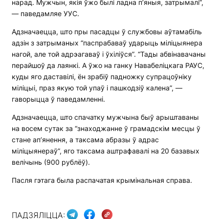
нарад. Мужчын, якія ўжо былі ладна п’яныя, затрымалі”,
— паведамляе УУС.
Адзначаецца, што пры пасадцы ў службовы аўтамабіль
адзін з затрыманых “паспрабаваў ударыць міліцыянера
нагой, але той адрэагаваў і ўхіліўся”. “Тады абвінавачаны
перайшоў да лаянкі. А ўжо на ганку Навабеліцкага РАУС,
куды яго даставілі, ён зрабіў падножку супрацоўніку
міліцыі, праз якую той упаў і пашкодзіў калена”, —
гаворыцца ў паведамленні.
Адзначаецца, што спачатку мужчына быў арыштаваны
на восем сутак за “знаходжанне ў грамадскім месцы ў
стане ап’янення, а таксама абразы ў адрас
міліцыянераў”, яго таксама аштрафавалі на 20 базавых
велічынь (900 рублёў).
Пасля гэтага была распачатая крымінальная справа.
ПАДЗЯЛІЦЦА: