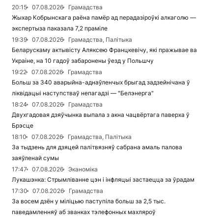
20:15
07.08.2026
Грамадства
Жыхар Кобрынскага раёна памёр ад перадазіроўкі алкаголю —
экспертыза паказала 7,2 праміле
19:39
07.08.2026
Грамадства, Палітыка
Беларускаму актывісту Аляксею Францкевічу, які пражывае ва
Украіне, на 10 гадоў забаронены ўезд у Польшчу
19:22
07.08.2026
Грамадства
Больш за 340 аварыйна-аднаўленчых брыгад задзейнічана ў
ліквідацыі наступстваў непагадзі — "Белэнерга"
18:24
07.08.2026
Грамадства
Двухгадовая дзяўчынка выпала з акна чацвёртага паверха ў
Брэсце
18:10
07.08.2026
Грамадства, Палітыка
За тыдзень для дзяцей палітвязняў сабрана амаль палова
заяўленай сумы
17:47
07.08.2026
Эканоміка
Лукашэнка: Стрымліванне цэн і інфляцыі застаецца за ўрадам
17:30
07.08.2026
Грамадства
За восем дзён у міліцыю паступіла больш за 2,5 тыс.
паведамленняў аб званках тэлефонных махляроў