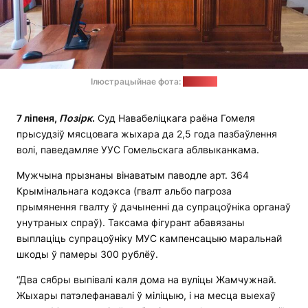
Ілюстрацыйнае фота:
"Позірк"
7 ліпеня,
Позірк
.
Суд Навабеліцкага раёна Гомеля
прысудзіў мясцовага жыхара да 2,5 года пазбаўлення
волі, паведамляе УУС Гомельскага аблвыканкама.
Мужчына прызнаны вінаватым паводле арт. 364
Крымінальнага кодэкса (гвалт альбо пагроза
прымянення гвалту ў дачыненні да супрацоўніка органаў
унутраных спраў). Таксама фігурант абавязаны
выплаціць супрацоўніку МУС кампенсацыю маральнай
шкоды ў памеры 300 рублёў.
“Два сябры выпівалі каля дома на вуліцы Жамчужнай.
Жыхары патэлефанавалі ў міліцыю, і на месца выехаў