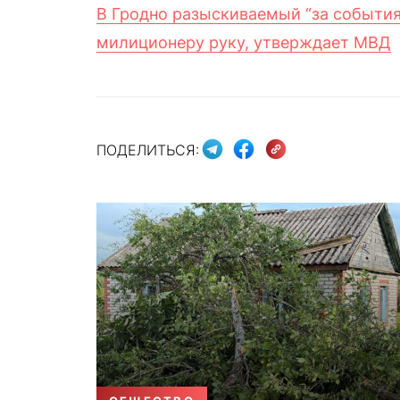
В Гродно разыскиваемый “за события
милиционеру руку, утверждает МВД
ПОДЕЛИТЬСЯ: