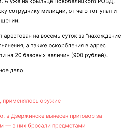
. А уже на крыльце Новобелицкого РОВД,
ку сотруднику милиции, от чего тот упал и
бщении.
 арестован на восемь суток за “нахождение
ьянения, а также оскорбления в адрес
и на 20 базовых величин (900 рублей).
ное дело.
, применялось оружие
о, в Дзержинске вынесен приговор за
ам — в них бросали предметами