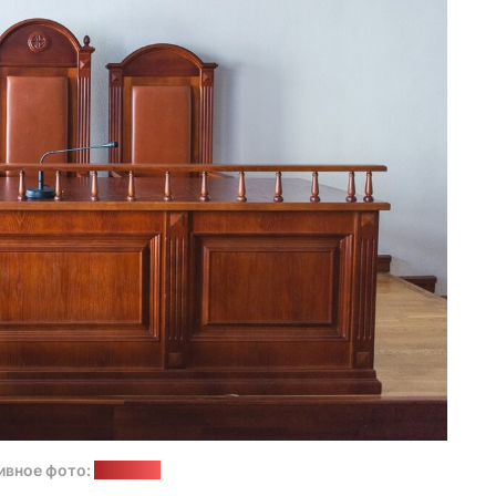
ивное фото:
"Позірк"