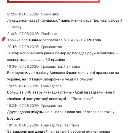
21:25
07.08.2026
Эканоміка
Лукашэнка назваў “жудасцю” павелічэнне страт Белкаапсаюза ў
11 разоў
21:08
07.08.2026
Палітыка
Хроніка палітычных рэпрэсій за 6–7 жніўня 2026 года
20:15
07.08.2026
Грамадства
Жыхар Кобрынскага раёна памёр ад перадазіроўкі алкаголю —
экспертыза паказала 7,2 праміле
19:39
07.08.2026
Грамадства, Палітыка
Беларускаму актывісту Аляксею Францкевічу, які пражывае ва
Украіне, на 10 гадоў забаронены ўезд у Польшчу
19:22
07.08.2026
Грамадства
Больш за 340 аварыйна-аднаўленчых брыгад задзейнічана ў
ліквідацыі наступстваў непагадзі — "Белэнерга"
18:24
07.08.2026
Грамадства
Двухгадовая дзяўчынка выпала з акна чацвёртага паверха ў
Брэсце
18:10
07.08.2026
Грамадства, Палітыка
За тыдзень для дзяцей палітвязняў сабрана амаль палова