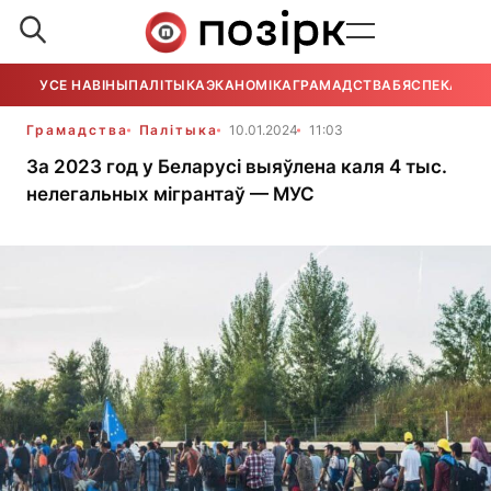
УСЕ НАВІНЫ
ПАЛІТЫКА
ЭКАНОМІКА
ГРАМАДСТВА
БЯСПЕКА
УСЕ
Грамадства
Палітыка
10.01.2024
11:03
За 2023 год у Беларусі выяўлена каля 4 тыс.
нелегальных мігрантаў — МУС