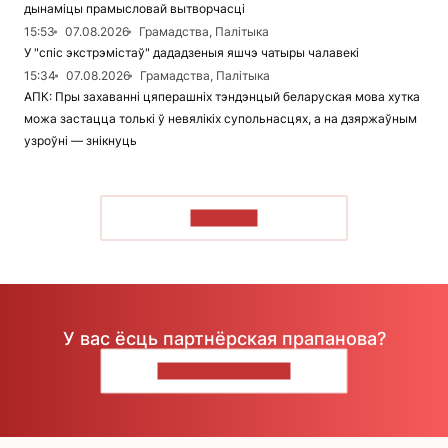
дынаміцы прамысловай вытворчасці
15:53
07.08.2026
Грамадства, Палітыка
У "спіс экстрэмістаў" дададзеныя яшчэ чатыры чалавекі
15:34
07.08.2026
Грамадства, Палітыка
АПК: Пры захаванні цяперашніх тэндэнцый беларуская мова хутка
можа застацца толькі ў невялікіх супольнасцях, а на дзяржаўным
узроўні — знікнуць
ЧЫТАЦЬ
У вас ёсць партнёрская прапанова?
НАПІШЫЦЕ НАМ