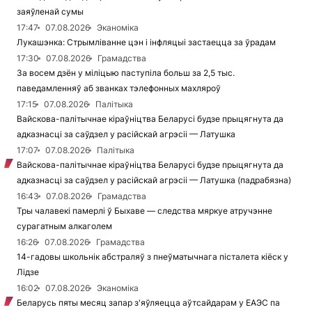
заяўленай сумы
17:47
07.08.2026
Эканоміка
Лукашэнка: Стрымліванне цэн і інфляцыі застаецца за ўрадам
17:30
07.08.2026
Грамадства
За восем дзён у міліцыю паступіла больш за 2,5 тыс.
паведамленняў аб званках тэлефонных махляроў
17:15
07.08.2026
Палітыка
Вайскова-палітычнае кіраўніцтва Беларусі будзе прыцягнута да
адказнасці за саўдзел у расійскай агрэсіі — Латушка
17:07
07.08.2026
Палітыка
Вайскова-палітычнае кіраўніцтва Беларусі будзе прыцягнута да
адказнасці за саўдзел у расійскай агрэсіі — Латушка (падрабязна)
16:43
07.08.2026
Грамадства
Тры чалавекі памерлі ў Быхаве — следства мяркуе атручэнне
сурагатным алкаголем
16:26
07.08.2026
Грамадства
14-гадовы школьнік абстраляў з пнеўматычнага пісталета кіёск у
Лідзе
16:02
07.08.2026
Эканоміка
Беларусь пяты месяц запар з'яўляецца аўтсайдарам у ЕАЭС па