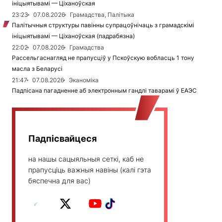
ініцыятывамі — Ціханоўская
23:23
07.08.2026
Грамадства, Палітыка
Палітычныя структуры павінны супрацоўнічаць з грамадскімі
ініцыятывамі — Ціханоўская (падрабязна)
22:02
07.08.2026
Грамадства
Рассельгаснагляд не прапусціў у Пскоўскую вобласць 1 тону
масла з Беларусі
21:47
07.08.2026
Эканоміка
Падпісана пагадненне аб электронным гандлі таварамі ў ЕАЭС
Падпісвайцеся
на нашы сацыяльныя сеткі, каб не
прапусціць важныя навіны (калі гэта
бяспечна для вас)