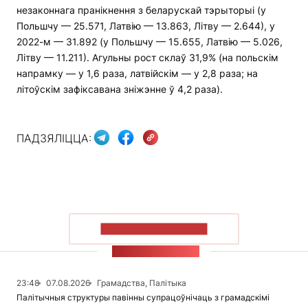
незаконнага пранікнення з беларускай тэрыторыі (у
Польшчу — 25.571, Латвію — 13.863, Літву — 2.644), у
2022-м — 31.892 (у Польшчу — 15.655, Латвію — 5.026,
Літву — 11.211). Агульны рост склаў 31,9% (на польскім
напрамку — у 1,6 раза, латвійскім — у 2,8 раза; на
літоўскім зафіксавана зніжэнне ў 4,2 раза).
ПАДЗЯЛІЦЦА:
ПАКАЗАЦЬ БОЛЬШ
СТУЖКА НАВІН
23:48
07.08.2026
Грамадства, Палітыка
Палітычныя структуры павінны супрацоўнічаць з грамадскімі