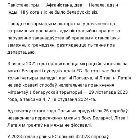
Пакістана, тры — Афганістана, два — Непала, адзін —
Індыі. Ні ў кога з іх не было беларускіх віз.
Паводле інфармацыі міністэрства, у дачыненні да
затрыманых распачаты адміністрацыйны працэс за
парушэнне заканадаўства аб прававым становішчы
замежных грамадзян, разглядаецца пытанне пра
дэпартацыю.
З вясны 2021 года працягваецца міграцыйны крызіс на
мяжы Беларусі і суседніх краін ЕС. За гэты час былі
толькі чатыры выпадкі, калі ні Польшча, ні Літва, ні Латвія
не зафіксавалі спробаў нелегальнага пранікнення
мігрантаў з беларускай тэрыторыі — 29 лістапада 2023
года, а таксама 4, 7 і 8 студзеня 2024-га.
Ад пачатку гэтага года Польшча прадухіліла 25 спробаў
незаконнага перасячэння мяжы з боку Беларусі, Літва і
Латвія мігрантаў на мяжы не фіксавалі.
У 2023 годзе краіны ЕС спынілі 42.078 спробаў