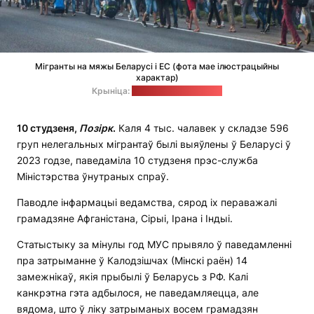
Мігранты на мяжы Беларусі і ЕС (фота мае ілюстрацыйны
характар)
Крыніца:
Дзяржпагранкамітэт
10 студзеня,
Позірк
.
Каля 4 тыс. чалавек у складзе 596
груп нелегальных мігрантаў былі выяўлены ў Беларусі ў
2023 годзе, паведаміла 10 студзеня прэс-служба
Міністэрства ўнутраных спраў.
Паводле інфармацыі ведамства, сярод іх пераважалі
грамадзяне Афганістана, Сірыі, Ірана і Індыі.
Статыстыку за мінулы год МУС прывяло ў паведамленні
пра затрыманне ў Калодзішчах (Мінскі раён) 14
замежнікаў, якія прыбылі ў Беларусь з РФ. Калі
канкрэтна гэта адбылося, не паведамляецца, але
вядома, што ў ліку затрыманых восем грамадзян