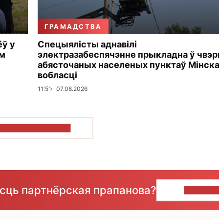
ГРАМАДСТВА
ёў у
Спецыялісты аднавілі
ем
электразабеспячэнне прыкладна ў чвэр
абясточаных населеных пунктаў Мінск
вобласці
11:51
07.08.2026
ПАКАЗАЦЬ БОЛЬШ
ёсць партнёрская прапанова?
НАПІШЫ