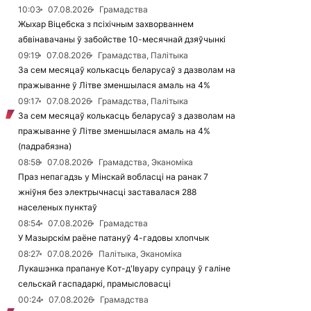
10:03
07.08.2026
Грамадства
Жыхар Віцебска з псіхічным захворваннем
абвінавачаны ў забойстве 10-месячнай дзяўчынкі
09:19
07.08.2026
Грамадства, Палітыка
За сем месяцаў колькасць беларусаў з дазволам на
пражыванне ў Літве зменшылася амаль на 4%
09:17
07.08.2026
Грамадства, Палітыка
За сем месяцаў колькасць беларусаў з дазволам на
пражыванне ў Літве зменшылася амаль на 4%
(падрабязна)
08:58
07.08.2026
Грамадства, Эканоміка
Праз непагадзь у Мінскай вобласці на ранак 7
жніўня без электрычнасці заставалася 288
населеных пунктаў
08:54
07.08.2026
Грамадства
У Мазырскім раёне патануў 4-гадовы хлопчык
08:27
07.08.2026
Палітыка, Эканоміка
Лукашэнка прапануе Кот-д'Івуару супрацу ў галіне
сельскай гаспадаркі, прамысловасці
00:24
07.08.2026
Грамадства