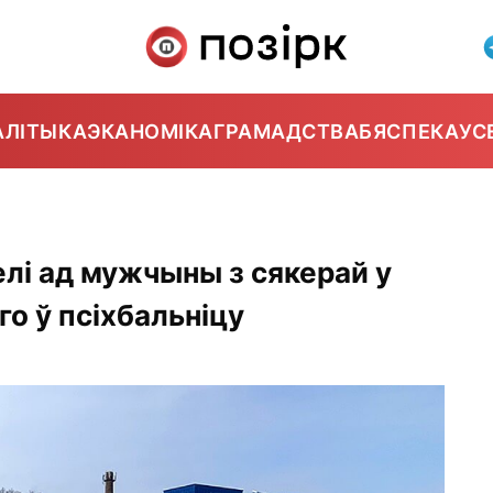
АЛІТЫКА
ЭКАНОМІКА
ГРАМАДСТВА
БЯСПЕКА
УС
елі ад мужчыны з сякерай у
го ў псіхбальніцу