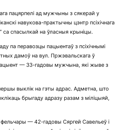
тага пацярпелі ад мужчыны з сякерай у
ліканскі навукова-практычны цэнтр псіхічнага
” са спасылкай на ўласныя крыніцы.
ду па перавозцы пацыентаў з псіхічнымі
атных дамоў на вул. Пржэвальскага ў
Пацыент — 33-гадовы мужчына, які жыве з
першы выклік на гэты адрас. Адметна, што
ыклікаць брыгаду адразу разам з міліцыяй,
і фельчары — 42-гадовы Сяргей Савельеў і