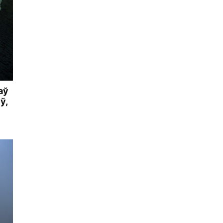
аў
ў,