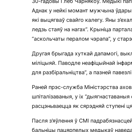
30-гадовы Глеб Чарнякоў. Медыкі папра
Аднак у нейкі момант мужчына ўдарыў
які выцягваў свайго калегу. Яны з’еха
ледзь стаяў на нагах”. Крыніца парта
“аскольчаты пералом чэрапа”, у стар
Другая брыгада хуткай дапамогі, вык
міліцыяй. Паводле неафіцыйнай інфарма
для разбіральніцтва”, а пазней павезлі
Раней прэс-служба Міністэрства ахо
шпіталізаваныя, у іх “дыягнаставаныя
расцэньваецца як сярэдняй ступені ця
Пасля з’яўлення ў СМІ падрабязнасце
бальніцы пацярпелых медыкаў наведаў