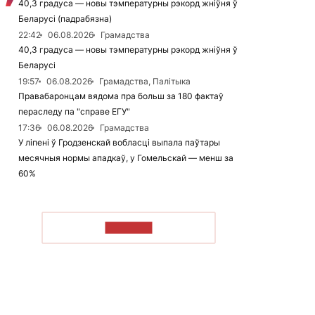
40,3 градуса — новы тэмпературны рэкорд жніўня ў
Беларусі (падрабязна)
22:42
06.08.2026
Грамадства
40,3 градуса — новы тэмпературны рэкорд жніўня ў
Беларусі
19:57
06.08.2026
Грамадства, Палітыка
Правабаронцам вядома пра больш за 180 фактаў
пераследу па "справе ЕГУ"
17:36
06.08.2026
Грамадства
У ліпені ў Гродзенскай вобласці выпала паўтары
месячныя нормы ападкаў, у Гомельскай — менш за
60%
ЧЫТАЦЬ