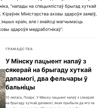
ніка, “напады на спецыялістаў брыгад хуткай
 Кіраўнік Міністэрства аховы здароўя заявіў,
 іншых краін, але і знайсці магчымасць
ховы здароўя медработнікаў”.
ГРАМАДСТВА
У Мінску пацыент напаў з
сякерай на брыгаду хуткай
дапамогі, два фельчары ў
бальніцы
10 лютага, Позірк. У Мінску пацыент напаў з сякерай
на брыгаду хуткай дапамогі, якая прыбыла да яго па