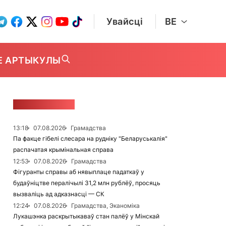
Увайсці
BE
Е АРТЫКУЛЫ
СТУЖКА НАВІН
13:18
07.08.2026
Грамадства
Па факце гібелі слесара на рудніку "Беларуськалія"
распачатая крымінальная справа
12:53
07.08.2026
Грамадства
Фігуранты справы аб нявыплаце падаткаў у
будаўніцтве пералічылі 31,2 млн рублёў, просяць
вызваліць ад адказнасці — СК
12:24
07.08.2026
Грамадства, Эканоміка
Лукашэнка раскрытыкаваў стан палёў у Мінскай