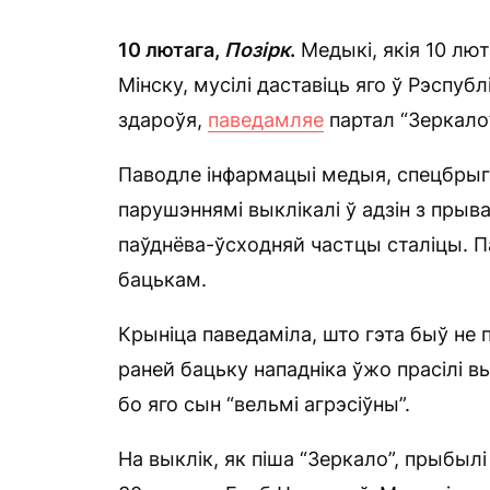
10 лютага,
Позірк
.
Медыкі, якія 10 лю
Мінску, мусілі даставіць яго ў Рэспуб
здароўя,
паведамляе
партал “Зеркало
Паводле інфармацыі медыя, спецбрыга
парушэннямі выклікалі ў адзін з прыв
паўднёва-ўсходняй частцы сталіцы. 
бацькам.
Крыніца паведаміла, што гэта быў не 
раней бацьку нападніка ўжо прасілі в
бо яго сын “вельмі агрэсіўны”.
На выклік, як піша “Зеркало”, прыбыл