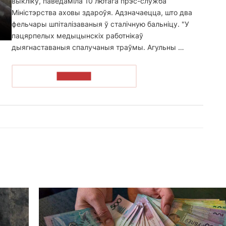
выкліку, паведаміла 10 лютага прэс-служба
Міністэрства аховы здароўя. Адзначаецца, што два
фельчары шпіталізаваныя ў сталічную бальніцу. "У
пацярпелых медыцынскіх работнікаў
дыягнаставаныя спалучаныя траўмы. Агульны …
ЧЫТАЦЬ