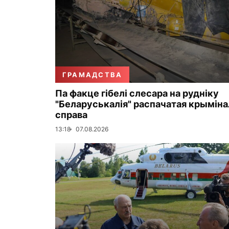
ГРАМАДСТВА
Па факце гібелі слесара на рудніку
"Беларуськалія" распачатая крымін
справа
13:18
07.08.2026