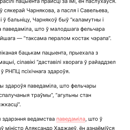
сілі пацыента прайсці за імі, ён паслухаўся.
 сякерай Чарнякова, а пасля і Савельева,
лі ў бальніцу, Чарнякоў быў “каламутны і
ла паведаміла, што ў малодшага фельчара
эйшага — “таксама пералом костак чэрапа”.
ліканая бацькам пацыента, прыехала з
цыі, сілавікі “даставілі хворага ў райаддзел
 ў РНПЦ псіхічнага здароўя.
вы здароўя паведаміла, што фельчары
 спалучаныя траўмы”, “агульны стан
жкасці”.
й здарэння ведамства
паведаміла
, што ў
 міністр Аляксандр Хаджаеў, ён азнаёміўся