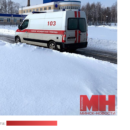
та:
агенцтва "Мінск-Навіны"