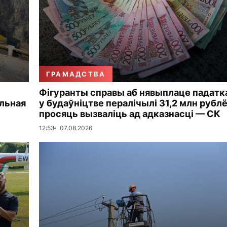
ГРАМАДСТВА
Фігуранты справы аб нявыплаце падатк
альная
у будаўніцтве пералічылі 31,2 млн рублё
просяць вызваліць ад адказнасці — СК
12:53
07.08.2026