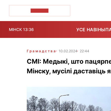
ПОЗІРК+
УСЕ НАВІНЫ
П
МІНСК 13:36
Грамадства
10.02.2024
22:44
СМІ: Медыкі, што пацярп
Мінску, мусілі даставіць я