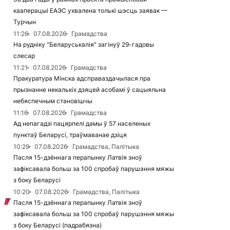
кааперацыі ЕАЭС ухвалена толькі шэсць заявак —
Турчын
11:26
07.08.2026
Грамадства
На рудніку "Беларуськалія" загінуў 29-гадовы
слесар
11:21
07.08.2026
Грамадства
Пракуратура Мінска адсправаздачылася пра
прызнанне некалькіх дзяцей асобамі ў сацыяльна
небяспечным становішчы
11:16
07.08.2026
Грамадства
Ад непагадзі пацярпелі дамы ў 57 населеных
пунктаў Беларусі, траўмаванае дзіця
10:29
07.08.2026
Грамадства, Палітыка
Пасля 15-дзённага перапынку Латвія зноў
зафіксавала больш за 100 спробаў парушэння мяжы
з боку Беларусі
10:20
07.08.2026
Грамадства, Палітыка
Пасля 15-дзённага перапынку Латвія зноў
зафіксавала больш за 100 спробаў парушэння мяжы
з боку Беларусі (падрабязна)