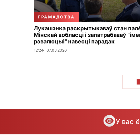
ГРАМАДСТВА
Лукашэнка раскрытыкаваў стан пал
Мінскай вобласці і запатрабаваў "ім
рэвалюцыі" навесці парадак
12:24
07.08.2026
У вас 