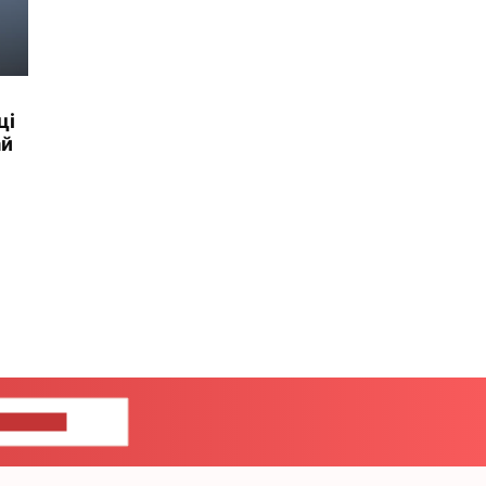
ці
ай
ЦЕ НАМ