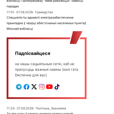
вобласці і запатрабаваў "імем рэвалюцыі" навесці
парадак
11:51
07.08.2026
Грамадства
Спецыялісты аднавілі электразабеспячэнне
прыкладна ў чвэрці абясточаных населеных пунктаў
Мінскай вобласці
Падпісвайцеся
на нашы сацыяльныя сеткі, каб не
прапусціць важныя навіны (калі гэта
бяспечна для вас)
11:32
07.08.2026
Палітыка, Эканоміка
За два гады ў рамках праекта прамысловай