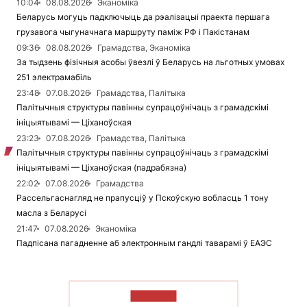
10:04
08.08.2026
Эканоміка
Беларусь могуць падключыць да рэалізацыі праекта першага
грузавога чыгуначнага маршруту паміж РФ і Пакістанам
09:36
08.08.2026
Грамадства, Эканоміка
За тыдзень фізічныя асобы ўвезлі ў Беларусь на льготных умовах
251 электрамабіль
23:48
07.08.2026
Грамадства, Палітыка
Палітычныя структуры павінны супрацоўнічаць з грамадскімі
ініцыятывамі — Ціханоўская
23:23
07.08.2026
Грамадства, Палітыка
Палітычныя структуры павінны супрацоўнічаць з грамадскімі
ініцыятывамі — Ціханоўская (падрабязна)
22:02
07.08.2026
Грамадства
Рассельгаснагляд не прапусціў у Пскоўскую вобласць 1 тону
масла з Беларусі
21:47
07.08.2026
Эканоміка
Падпісана пагадненне аб электронным гандлі таварамі ў ЕАЭС
ЧЫТАЦЬ