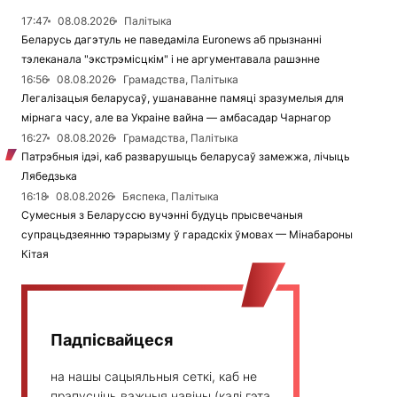
17:47
08.08.2026
Палітыка
Беларусь дагэтуль не паведаміла Euronews аб прызнанні
тэлеканала "экстрэмісцкім" і не аргументавала рашэнне
16:56
08.08.2026
Грамадства, Палітыка
Легалізацыя беларусаў, ушанаванне памяці зразумелыя для
мірнага часу, але ва Украіне вайна — амбасадар Чарнагор
16:27
08.08.2026
Грамадства, Палітыка
Патрэбныя ідэі, каб разварушыць беларусаў замежжа, лічыць
Лябедзька
16:18
08.08.2026
Бяспека, Палітыка
Сумесныя з Беларуссю вучэнні будуць прысвечаныя
супрацьдзеянню тэрарызму ў гарадскіх ўмовах — Мінабароны
Кітая
Падпісвайцеся
на нашы сацыяльныя сеткі, каб не
прапусціць важныя навіны (калі гэта