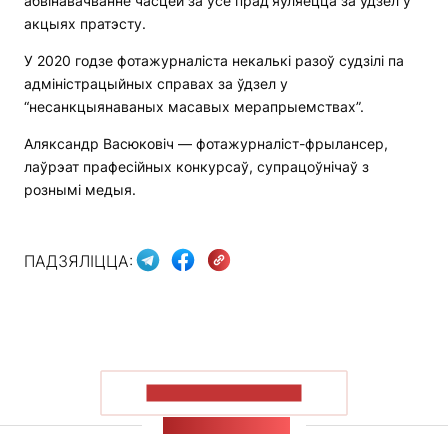
абвінавачванне часцей за ўсё прад’яўляецца за ўдзел у
акцыях пратэсту.
У 2020 годзе фотажурналіста некалькі разоў судзілі па
адміністрацыйных справах за ўдзел у
“несанкцыянаваных масавых мерапрыемствах”.
Аляксандр Васюковіч — фотажурналіст-фрылансер,
лаўрэат прафесійных конкурсаў, супрацоўнічаў з
рознымі медыя.
ПАДЗЯЛІЦЦА:
ПАКАЗАЦЬ БОЛЬШ
СТУЖКА НАВІН