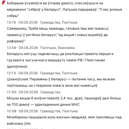
Бабарыка ўсумніўся ва ўплыве дэмсіл, спаслаўшыся на
меркаванні "сяброў у Беларусі", Латушка парыраваў: "У нас розныя
сябры"
13:15
08.08.2026
Грамадства, Палітыка
Севярынец: Трэба мець каманды, гатовыя пры магчымасці
правесці ў рэгіёнах Беларусі "ад акцый і новых вырабаў да
рэформаў"
12:54
08.08.2026
Палітыка, Эканоміка
Беларусь могуць падключыць да рэалізацыі праекта першага
грузавога чыгуначнага маршруту паміж РФ і Пакістанам
(дапоўнена)
12:13
08.08.2026
Грамадства, Палітыка
Ціханоўская: Перамены ў Беларусі — пытанне часу, мы можам
паўплываць на стварэнне новага акна магчымасцяў
11:30
08.08.2026
Грамадства
Моцны вецер 6 жніўня паваліў 2,4 тыс. дрэў, пашкодзіў дахі больш
за 700 дамоў — удакладненыя даныя МНС
10:58
08.08.2026
Грамадства, Палітыка
Мінабароны пашырыла кола жанчын-медыкаў, якія трапляюць пад
вайсковы ўлік