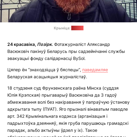
Крыніца:
dev.by
24 красавіка,
Позірк
.
Фотажурналіст Аляксандр
Васюковіч пакінуў Беларусь пры садзейнічанні службы
эвакуацыі фонду салідарнасці BySol.
Цяпер ён “знаходзіцца ў бяспецы”,
паведамляе
Беларуская асацыяцыя журналістаў.
18 студзеня суд Фрунзенскага раёна Мінска (суддзя
Юлія Крэпская) прыгаварыў Васюковіча да 3 гадоў
абмежавання волі без накіравання ў папраўчую ўстанову
адкрытага тыпу (ПУАТ). Яго прызналі вінаватым паводле
арт. 342 Крымінальнага кодэкса (арганізацыя і
падрыхтоўка дзеянняў, якія груба парушаюць грамадскі
парадак, альбо актыўны ўдзел у іх). Такое