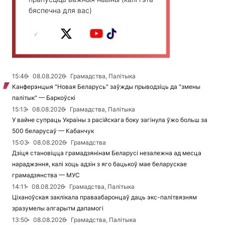
бяспечна для вас)
15:46
08.08.2026
Грамадства, Палітыка
Канферэнцыя "Новая Беларусь" заўжды прыводзіць да "змены
палітык" — Баркоўскі
15:13
08.08.2026
Грамадства, Палітыка
У вайне супраць Украіны з расійскага боку загінула ўжо больш за
500 беларусаў — Кабанчук
15:03
08.08.2026
Грамадства
Дзіця становіцца грамадзянінам Беларусі незалежна ад месца
нараджэння, калі хоць адзін з яго бацькоў мае беларускае
грамадзянства — МУС
14:11
08.08.2026
Грамадства, Палітыка
Ціханоўская заклікала праваабаронцаў даць экс-палітвязням
зразумелы алгарытм дапамогі
13:50
08.08.2026
Грамадства, Палітыка