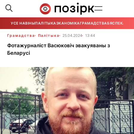
УСЕ НАВІНЫ
ПАЛІТЫКА
ЭКАНОМІКА
ГРАМАДСТВА
БЯСПЕКА
УСЕ
Грамадства
Палітыка
25.04.2024
13:44
Фотажурналіст Васюковіч эвакуяваны з
Беларусі