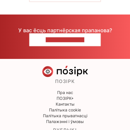
У вас ёсць партнёрская прапанова?
НАПІШЫЦЕ НАМ
ПОЗІРК
Пра нас
ПОЗІРК+
Кантакты
Палітыка cookie
Палітыка прыватнасці
Палажэнні і ўмовы