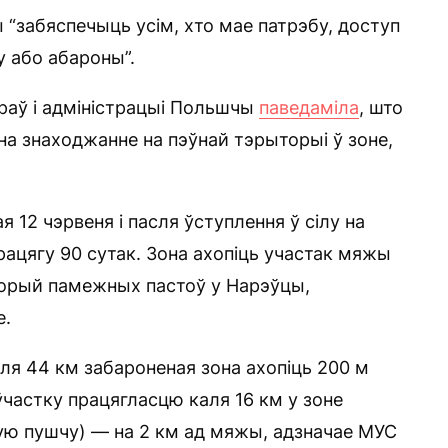
 “забяспечыць усім, хто мае патрэбу, доступ
 або абароны”.
праў і адміністрацыі Польшчы
паведаміла
, што
на знаходжанне на пэўнай тэрыторыі ў зоне,
 12 чэрвеня і пасля ўступлення ў сілу на
рацягу 90 сутак. Зона ахопіць участак мяжы
орый памежных пастоў у Нарэўцы,
е.
аля 44 км забароненая зона ахопіць 200 м
ўчастку працягласцю каля 16 км у зоне
ую пушчу) — на 2 км ад мяжы, адзначае МУС