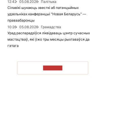
12:42
05.08.2026
Палітыка
Сілавікі шукаюць звесткі аб патэнцыйных
удзельніках канферэнцыі "Новая Беларусь" —
праваабаронцы
10:26
05.08.2026
Грамадства
Урад распарадзіўся ліквідаваць цэнтр сучасных
мастацтваў, які ўжо тры месяцы рыхтаваўся да
гэтага
ЧЫТАЦЬ