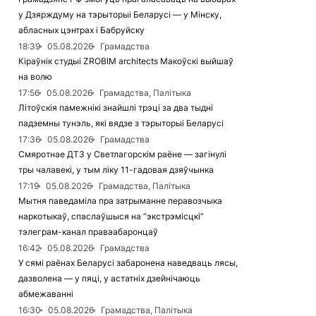
у Дзярждуму на тэрыторыі Беларусі — у Мінску,
абласных цэнтрах і Бабруйску
18:39
05.08.2026
Грамадства
Кіраўнік студыі ZROBIM architects Макоўскі выйшаў
на волю
17:56
05.08.2026
Грамадства, Палітыка
Літоўскія памежнікі знайшлі трэці за два тыдні
падземны тунэль, які вядзе з тэрыторыі Беларусі
17:36
05.08.2026
Грамадства
Смяротнае ДТЗ у Светлагорскім раёне — загінулі
тры чалавекі, у тым ліку 11-гадовая дзяўчынка
17:19
05.08.2026
Грамадства, Палітыка
Мытня паведаміла пра затрыманне перавозчыка
наркотыкаў, спаслаўшыся на “экстрэмісцкі”
тэлеграм-канал праваабаронцаў
16:42
05.08.2026
Грамадства
У сямі раёнах Беларусі забаронена наведваць лясы,
дазволена — у пяці, у астатніх дзейнічаюць
абмежаванні
16:30
05.08.2026
Грамадства, Палітыка