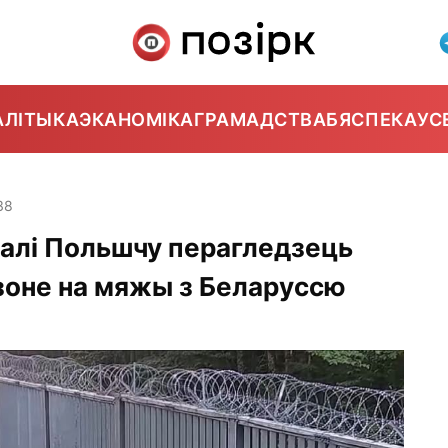
АЛІТЫКА
ЭКАНОМІКА
ГРАМАДСТВА
БЯСПЕКА
УС
38
калі Польшчу перагледзець
зоне на мяжы з Беларуссю