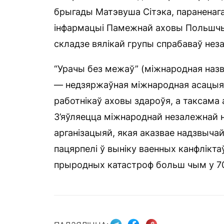
брыгады Матэвуша Сітэка, параненаг
інфармацыі Памежнай аховы Польшчы
складзе вялікай групы спрабаваў нез
“Урачы без межаў” (міжнародная назва
— недзяржаўная міжнародная асацыяц
работнікаў аховы здароўя, а таксама 
З’яўляецца міжнароднай незалежнай
арганізацыяй, якая аказвае надзвыч
пацярпелі ў выніку ваенных канфліктаў
прыродных катастроф больш чым у 70 