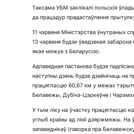
Таксама УБМ заклікалі польскія ўлады
да працэдур прадастаўлення прытулку
11 чэрвеня Міністэрства ўнутраных с
13 чэрвеня будзе ўведзеная забарона 
якая мяжуе з Беларуссю.
Адпаведная пастанова будзе падпісаная
наступны дзень будзе дзейнічаць на п
працягласцю 60,67 км у межах тэрыт
Белавежы, Дубічэ-Цэркеўне і Чарэмх
У тым ліку на ўчастку працягласцю к
углыб краіны ад лініі дзяржмяжы. На 
запаведнікаў (гаворка пра Белавежск