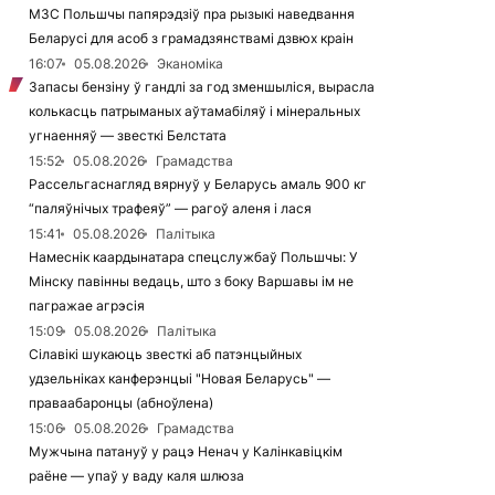
МЗС Польшчы папярэдзіў пра рызыкі наведвання
Беларусі для асоб з грамадзянствамі дзвюх краін
16:07
05.08.2026
Эканоміка
Запасы бензіну ў гандлі за год зменшыліся, вырасла
колькасць патрыманых аўтамабіляў і мінеральных
угнаенняў — звесткі Белстата
15:52
05.08.2026
Грамадства
Рассельгаснагляд вярнуў у Беларусь амаль 900 кг
“паляўнічых трафеяў” — рагоў аленя і лася
15:41
05.08.2026
Палітыка
Намеснік каардынатара спецслужбаў Польшчы: У
Мінску павінны ведаць, што з боку Варшавы ім не
пагражае агрэсія
15:09
05.08.2026
Палітыка
Сілавікі шукаюць звесткі аб патэнцыйных
удзельніках канферэнцыі "Новая Беларусь" —
праваабаронцы (абноўлена)
15:06
05.08.2026
Грамадства
Мужчына патануў у рацэ Ненач у Калінкавіцкім
раёне — упаў у ваду каля шлюза