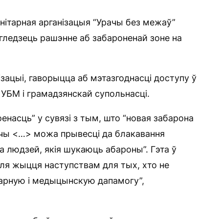
ітарная арганізацыя “Урачы без межаў”
гледзець рашэнне аб забароненай зоне на
ізацыі, гаворыцца аб мэтазгоднасці доступу ў
УБМ і грамадзянскай супольнасці.
енасць” у сувязі з тым, што “новая забарона
чы <…> можа прывесці да блакавання
а людзей, якія шукаюць абароны”. Гэта ў
ля жыцця наступствам для тых, хто не
арную і медыцынскую дапамогу”,