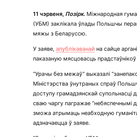
11 чэрвеня,
Позірк
.
Міжнародная гуман
(УБМ) заклікала ўлады Польшчы пера
мяжы з Беларуссю.
У заяве,
апублікаванай
на сайце арган
паказаную мясцовасць прадстаўнікоў 
“Урачы без межаў” выказалі “занепако
Міністэрства ўнутраных спраў Польш
доступу грамадзянскай супольнасці д
сваю чаргу пагражае “небяспечнымі д
зможа атрымаць неабходную гуманіт
адзначаецца ў заяве.