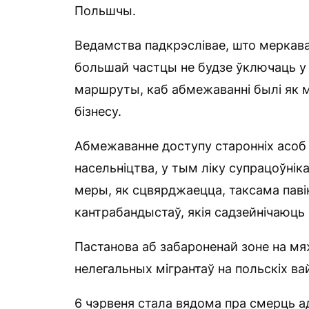
Польшчы.
Ведамства падкрэслівае, што меркав
большай частцы не будзе ўключаць у
маршруты, каб абмежаванні былі як м
бізнесу.
Абмежаванне доступу старонніх асоб 
насельніцтва, у тым ліку супрацоўніка
меры, як сцвярджаецца, таксама пав
кантрабандыстаў, якія садзейнічаюць
Пастанова аб забароненай зоне на мя
нелегальных мігрантаў на польскіх вай
6 чэрвеня стала вядома пра смерць а