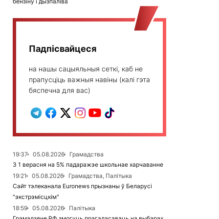
бензіну і дызпаліва
Падпісвайцеся
на нашы сацыяльныя сеткі, каб не
прапусціць важныя навіны (калі гэта
бяспечна для вас)
19:37
05.08.2026
Грамадства
З 1 верасня на 5% падаражэе школьнае харчаванне
19:21
05.08.2026
Грамадства, Палітыка
Сайт тэлеканала Euronews прызнаны ў Беларусі
"экстрэмісцкім"
18:59
05.08.2026
Палітыка
Грамадзяне РФ змогуць прагаласаваць на выбарах