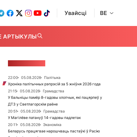
Увайсці
BE
Е АРТЫКУЛЫ
СТУЖКА НАВІН
22:00
05.08.2026
Палітыка
Хроніка палітычных рэпрэсій за 5 жніўня 2026 года
21:15
05.08.2026
Грамадства
У бальніцы памёр 8-гадовы хлопчык, які пацярпеў у
ДТЗ у Светлагорскім раёне
20:51
05.08.2026
Грамадства
У Магілёве патануў 14-гадовы падлетак
20:11
05.08.2026
Эканоміка
Беларусь працягвае нарошчваць пастаўкі ў Расію