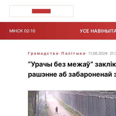
ПОЗІРК+
УСЕ НАВІНЫ
П
МІНСК 02:10
Грамадства
Палітыка
11.06.2024
21:
“Урачы без межаў” заклі
рашэнне аб забароненай 