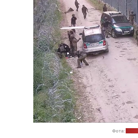
Фота:
Паме