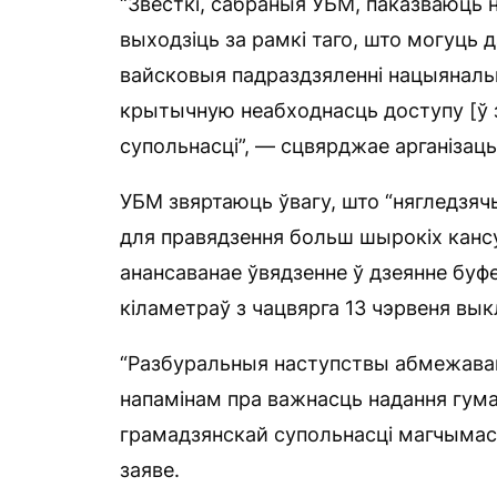
“Звесткі, сабраныя УБМ, паказваюць 
выходзіць за рамкі таго, што могуць
вайсковыя падраздзяленні нацыяналь
крытычную неабходнасць доступу [ў 
супольнасці”, — сцвярджае арганізац
УБМ звяртаюць ўвагу, што “нягледзяч
для правядзення больш шырокіх кансу
анансаванае ўвядзенне ў дзеянне буф
кіламетраў з чацвярга 13 чэрвеня выкл
“Разбуральныя наступствы абмежаван
напамінам пра важнасць надання гума
грамадзянскай супольнасці магчымасц
заяве.