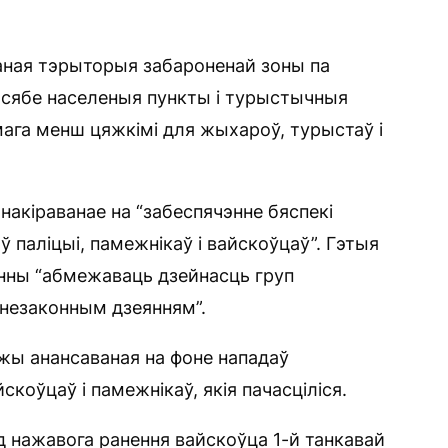
аная тэрыторыя забароненай зоны па
 сябе населеныя пункты і турыстычныя
ага менш цяжкімі для жыхароў, турыстаў і
накіраванае на “забеспячэнне бяспекі
ў паліцыі, памежнікаў і вайскоўцаў”. Гэтыя
інны “абмежаваць дзейнасць груп
 незаконным дзеянням”.
жы анансаваная на фоне нападаў
скоўцаў і памежнікаў, якія пачасціліся.
д нажавога ранення вайскоўца 1-й танкавай