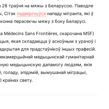
а 28 траўня на мяжы з Беларуссю. Паводле
, Сітэк
падвергнуўся
нападу мігранта, які ў
аконна перасекчы мяжу з боку Беларусі.
 Médecins Sans Frontières, скарочана MSF)
ыя, якая складаецца ў асноўным з урачоў і
адкрытая для прадстаўнікоў іншых прафесій.
 некамерцыйнай медыцынскай гуманітарнай
айную медыцынскую дапамогу людзям, якія
, голаду, эпідэмій, вымушанай міграцыі,
краінах свету.