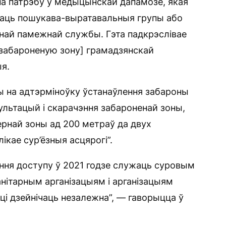
на патрэбу ў медыцынскай дапамозе, якая
 даць пошукава-выратавальныя групы або
най памежнай службы. Гэта падкрэслівае
забароненую зону] грамадзянскай
ыя.
ы на адтэрміноўку ўстанаўлення забароны
льтацый і скарачэння забароненай зоны,
ернай зоны ад 200 метраў да двух
ікае сур’ёзныя асцярогі”.
ня доступу ў 2021 годзе служаць суровым
нітарным арганізацыям і арганізацыям
і дзейнічаць незалежна”, — гаворыцца ў