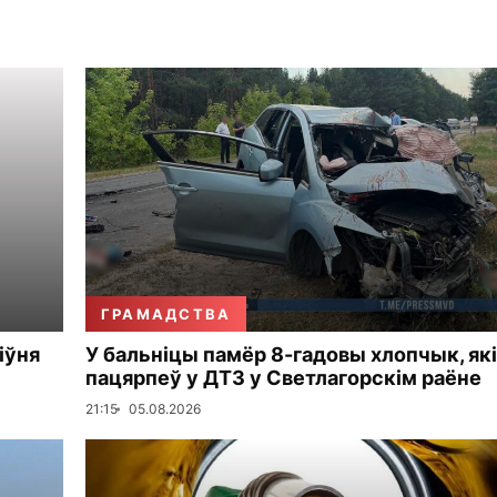
ГРАМАДСТВА
іўня
У бальніцы памёр 8-гадовы хлопчык, які
пацярпеў у ДТЗ у Светлагорскім раёне
21:15
05.08.2026