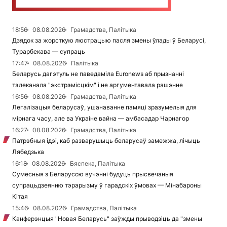
18:56
08.08.2026
Грамадства, Палітыка
Дзядок за жорсткую люстрацыю пасля змены ўлады ў Беларусі,
Турарбекава — супраць
17:47
08.08.2026
Палітыка
Беларусь дагэтуль не паведаміла Euronews аб прызнанні
тэлеканала "экстрэмісцкім" і не аргументавала рашэнне
16:56
08.08.2026
Грамадства, Палітыка
Легалізацыя беларусаў, ушанаванне памяці зразумелыя для
мірнага часу, але ва Украіне вайна — амбасадар Чарнагор
16:27
08.08.2026
Грамадства, Палітыка
Патрэбныя ідэі, каб разварушыць беларусаў замежжа, лічыць
Лябедзька
16:18
08.08.2026
Бяспека, Палітыка
Сумесныя з Беларуссю вучэнні будуць прысвечаныя
супрацьдзеянню тэрарызму ў гарадскіх ўмовах — Мінабароны
Кітая
15:46
08.08.2026
Грамадства, Палітыка
Канферэнцыя "Новая Беларусь" заўжды прыводзіць да "змены