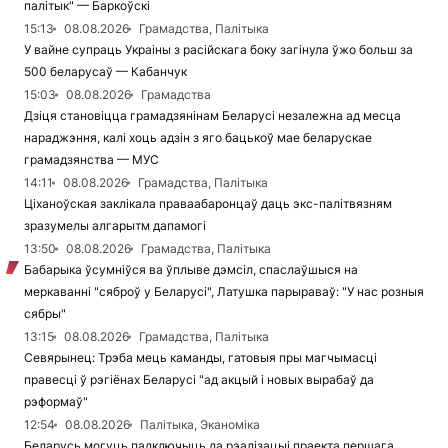
палітык" — Баркоўскі
15:13
08.08.2026
Грамадства, Палітыка
У вайне супраць Украіны з расійскага боку загінула ўжо больш за
500 беларусаў — Кабанчук
15:03
08.08.2026
Грамадства
Дзіця становіцца грамадзянінам Беларусі незалежна ад месца
нараджэння, калі хоць адзін з яго бацькоў мае беларускае
грамадзянства — МУС
14:11
08.08.2026
Грамадства, Палітыка
Ціханоўская заклікала праваабаронцаў даць экс-палітвязням
зразумелы алгарытм дапамогі
13:50
08.08.2026
Грамадства, Палітыка
Бабарыка ўсумніўся ва ўплыве дэмсіл, спаслаўшыся на
меркаванні "сяброў у Беларусі", Латушка парыраваў: "У нас розныя
сябры"
13:15
08.08.2026
Грамадства, Палітыка
Севярынец: Трэба мець каманды, гатовыя пры магчымасці
правесці ў рэгіёнах Беларусі "ад акцый і новых вырабаў да
рэформаў"
12:54
08.08.2026
Палітыка, Эканоміка
Беларусь могуць падключыць да рэалізацыі праекта першага