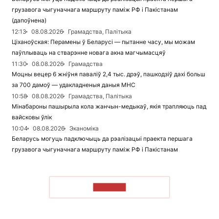
грузавога чыгуначнага маршруту паміж РФ і Пакістанам
(дапоўнена)
12:13
08.08.2026
Грамадства, Палітыка
Ціханоўская: Перамены ў Беларусі — пытанне часу, мы можам
паўплываць на стварэнне новага акна магчымасцяў
11:30
08.08.2026
Грамадства
Моцны вецер 6 жніўня паваліў 2,4 тыс. дрэў, пашкодзіў дахі больш
за 700 дамоў — удакладненыя даныя МНС
10:58
08.08.2026
Грамадства, Палітыка
Мінабароны пашырыла кола жанчын-медыкаў, якія трапляюць пад
вайсковы ўлік
10:04
08.08.2026
Эканоміка
Беларусь могуць падключыць да рэалізацыі праекта першага
грузавога чыгуначнага маршруту паміж РФ і Пакістанам
ЧЫТАЦЬ