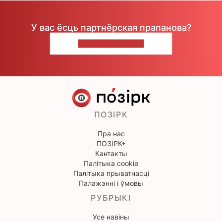
У вас ёсць партнёрская прапанова?
НАПІШЫЦЕ НАМ
ПОЗІРК
Пра нас
ПОЗІРК+
Кантакты
Палітыка cookie
Палітыка прыватнасці
Палажэнні і ўмовы
РУБРЫКІ
Усе навіны