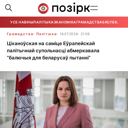
УСЕ НАВІНЫ
ПАЛІТЫКА
ЭКАНОМІКА
ГРАМАДСТВА
БЯСПЕКА
УСЕ
Грамадства
Палітыка
18.07.2024
21:08
Ціханоўская на саміце Еўрапейскай
палітычнай супольнасці абмеркавала
“балючыя для беларусаў пытанні”