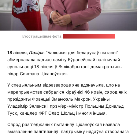
Ілюстрацыйнае фота:
Офіс Святланы Ціханоўскай
18 ліпеня,
П
о
зірк
.
“Балючыя для беларусаў пытанні”
абмеркавала падчас саміту Еўрапейскай палітычнай
супольнасці 18 ліпеня ў Вялікабрытаніі дэмакратычны
лідар Святлана Ціханоўская.
У спецыяльным відэазвароце яна адзначыла, што на
мерапрыемстве сабраліся кіраўнікі 46 краін, сярод якіх
прэзідэнты Францыі Эманюэль Макрон, Украіны
Уладзімір Зяленскі, прэм’ер-міністр Польшчы Дональд
Туск, канцлер ФРГ Олаф Шольц і многія іншыя.
Сярод разгледжаных пытанняў Ціханоўская назвала
вызваленне палітвязняў, падтрымку нядаўна створанага