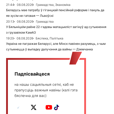
21:44
08.08.2026
Грамадства, Эканоміка
Беларусь мае патрэбу ў гіганцкай пенсійнай рэформе і пакуль да
яе зусім не гатовая — Львоўскі
20:13
08.08.2026
Грамадства
У Бялыніцкім раёне 22-гадовы матацыкліст загінуў ад сутыкнення
з грузавіком КамАЗ
19:20
08.08.2026
Бяспека, Палітыка
Украіна не пагражае Беларусі, але Мінск павінен разумець, з чым
сутыкнецца ў выпадку далучэння да вайны — Дземчанка
Падпісвайцеся
на нашы сацыяльныя сеткі, каб не
прапусціць важныя навіны (калі гэта
бяспечна для вас)