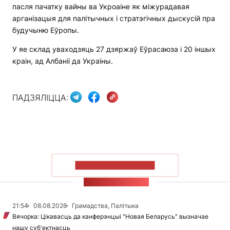
пасля пачатку вайны ва Укроаіне як міжурадавая
арганізацыя для палітычных і стратэгічных дыскусій пра
будучыню Еўропы.
У яе склад уваходзяць 27 дзяржаў Еўрасаюза і 20 іншых
краін, ад Албаніі да Украіны.
ПАДЗЯЛІЦЦА:
ПАКАЗАЦЬ БОЛЬШ
СТУЖКА НАВІН
21:54
08.08.2026
Грамадства, Палітыка
Вячорка: Цікавасць да канферэнцыі "Новая Беларусь" вызначае
нашу суб'ектнасць