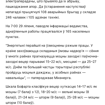
электраперадачы, што прывяло да іх абрыву,
пашкоджання апор. Да ўстаранення наступстваў
непагадзі прыцягнулі 108 аварыйных брыгад у складзе
246 чалавек і 105 адзінак тэхнікі.
На 7:00 29 ліпеня, паводле інфармацыі ведамства,
аднаўленчыя работы працягваліся ў 165 населеных
пунктах.
“Энергетыкі перайшлі на ўзмоцнены рэжым працы. У
краіне захоўваюцца складаныя ўмовы надвор’я — сёння
ў многіх раёнах прагназуецца моцны заходні і паўночна-
заходні вецер парывамі 15–22 м/с, месцамі — да 25–27
м/с. Днём па большай частцы тэрыторыі рэспублікі
пройдуць моцныя дажджы, у асобных раёнах —
навальніцы”, — папярэджвае Мінэнерга.
Шкала Бофарта класіфікуе вецер хуткасцю 14–17 м/с як
моцны (7 балаў з 12), 18–20 м/с — вельмі моцны (8
балаў), 21–24 м/с — шторм (9 балаў), 25–28 м/с — моцны
шторм (10 балаў).