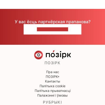
У вас ёсць партнёрская прапанова?
НАПІШЫЦЕ НАМ
ПОЗІРК
Пра нас
ПОЗІРК+
Кантакты
Палітыка cookie
Палітыка прыватнасці
Палажэнні і ўмовы
РУБРЫКІ