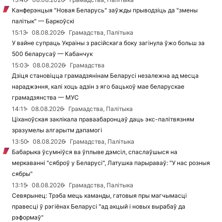
Канферэнцыя "Новая Беларусь" заўжды прыводзіць да "змены
палітык" — Баркоўскі
15:13
08.08.2026
Грамадства, Палітыка
У вайне супраць Украіны з расійскага боку загінула ўжо больш за
500 беларусаў — Кабанчук
15:03
08.08.2026
Грамадства
Дзіця становіцца грамадзянінам Беларусі незалежна ад месца
нараджэння, калі хоць адзін з яго бацькоў мае беларускае
грамадзянства — МУС
14:11
08.08.2026
Грамадства, Палітыка
Ціханоўская заклікала праваабаронцаў даць экс-палітвязням
зразумелы алгарытм дапамогі
13:50
08.08.2026
Грамадства, Палітыка
Бабарыка ўсумніўся ва ўплыве дэмсіл, спаслаўшыся на
меркаванні "сяброў у Беларусі", Латушка парыраваў: "У нас розныя
сябры"
13:15
08.08.2026
Грамадства, Палітыка
Севярынец: Трэба мець каманды, гатовыя пры магчымасці
правесці ў рэгіёнах Беларусі "ад акцый і новых вырабаў да
рэформаў"