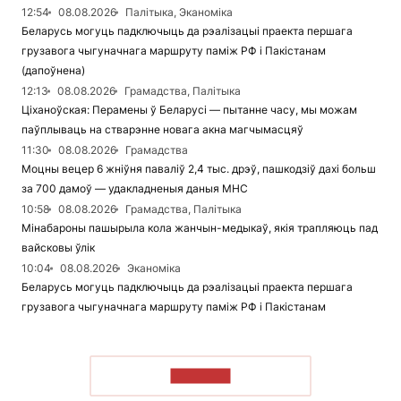
12:54
08.08.2026
Палітыка, Эканоміка
Беларусь могуць падключыць да рэалізацыі праекта першага
грузавога чыгуначнага маршруту паміж РФ і Пакістанам
(дапоўнена)
12:13
08.08.2026
Грамадства, Палітыка
Ціханоўская: Перамены ў Беларусі — пытанне часу, мы можам
паўплываць на стварэнне новага акна магчымасцяў
11:30
08.08.2026
Грамадства
Моцны вецер 6 жніўня паваліў 2,4 тыс. дрэў, пашкодзіў дахі больш
за 700 дамоў — удакладненыя даныя МНС
10:58
08.08.2026
Грамадства, Палітыка
Мінабароны пашырыла кола жанчын-медыкаў, якія трапляюць пад
вайсковы ўлік
10:04
08.08.2026
Эканоміка
Беларусь могуць падключыць да рэалізацыі праекта першага
грузавога чыгуначнага маршруту паміж РФ і Пакістанам
ЧЫТАЦЬ