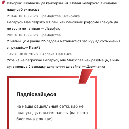
Вячорка: Цікавасць да канферэнцыі "Новая Беларусь" вызначае
нашу суб'ектнасць
21:44
08.08.2026
Грамадства, Эканоміка
Беларусь мае патрэбу ў гіганцкай пенсійнай рэформе і пакуль да
яе зусім не гатовая — Львоўскі
20:13
08.08.2026
Грамадства
У Бялыніцкім раёне 22-гадовы матацыкліст загінуў ад сутыкнення
з грузавіком КамАЗ
19:20
08.08.2026
Бяспека, Палітыка
Украіна не пагражае Беларусі, але Мінск павінен разумець, з чым
сутыкнецца ў выпадку далучэння да вайны — Дземчанка
Падпісвайцеся
на нашы сацыяльныя сеткі, каб не
прапусціць важныя навіны (калі гэта
бяспечна для вас)