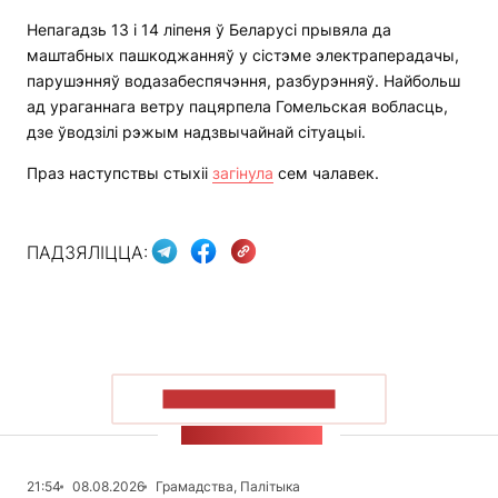
Непагадзь 13 і 14 ліпеня ў Беларусі прывяла да
маштабных пашкоджанняў у сістэме электраперадачы,
парушэнняў водазабеспячэння, разбурэнняў. Найбольш
ад ураганнага ветру пацярпела Гомельская вобласць,
дзе ўводзілі рэжым надзвычайнай сітуацыі.
Праз наступствы стыхіі
загінула
сем чалавек.
ПАДЗЯЛІЦЦА:
ПАКАЗАЦЬ БОЛЬШ
СТУЖКА НАВІН
21:54
08.08.2026
Грамадства, Палітыка