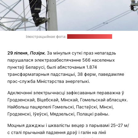
Ілюстрацыйнае фота:
прэс-служба Мінэнерга
29 ліпеня,
Позірк
.
За мінулыя суткі праз непагадзь
парушалася электразабеспячэнне 566 населеных
пунктаў Беларусі, былі абясточаныя 1.874
трансфарматарныя падстанцыі, 38 ферм, паведамляе
прэс-служба Міністэрства энергетыкі.
Адключэнні электрычнасці зафіксаваныя пераважна ў
Гродзенскай, Віцебскай, Мінскай, Гомельскай абласцях.
Найбольш пацярпелі Гомельскі, Пастаўскі, Мінскі,
Гродзенскі, Іўеўскі, Мядзельскі, Полацкі раёны.
Моцныя дажджы і шквалісты вецер з парывамі 25–27 м/
с сталі прычынай падзення дрэў і галін на лініі