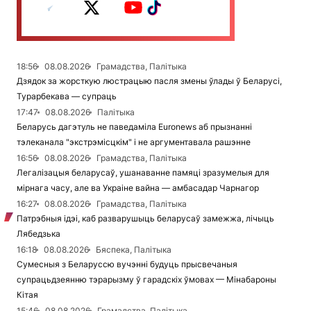
18:56
08.08.2026
Грамадства, Палітыка
Дзядок за жорсткую люстрацыю пасля змены ўлады ў Беларусі,
Турарбекава — супраць
17:47
08.08.2026
Палітыка
Беларусь дагэтуль не паведаміла Euronews аб прызнанні
тэлеканала "экстрэмісцкім" і не аргументавала рашэнне
16:56
08.08.2026
Грамадства, Палітыка
Легалізацыя беларусаў, ушанаванне памяці зразумелыя для
мірнага часу, але ва Украіне вайна — амбасадар Чарнагор
16:27
08.08.2026
Грамадства, Палітыка
Патрэбныя ідэі, каб разварушыць беларусаў замежжа, лічыць
Лябедзька
16:18
08.08.2026
Бяспека, Палітыка
Сумесныя з Беларуссю вучэнні будуць прысвечаныя
супрацьдзеянню тэрарызму ў гарадскіх ўмовах — Мінабароны
Кітая
15:46
08.08.2026
Грамадства, Палітыка