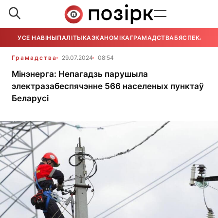
УСЕ НАВІНЫ
ПАЛІТЫКА
ЭКАНОМІКА
ГРАМАДСТВА
БЯСПЕКА
УСЕ
Грамадства
29.07.2024
08:54
Мінэнерга: Непагадзь парушыла
электразабеспячэнне 566 населеных пунктаў
Беларусі