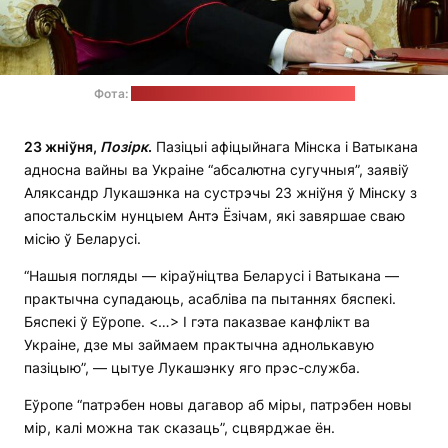
Фота:
прэс-служба Аляксандра Лукашэнкі
23 жніўня,
Позірк
.
Пазіцыі афіцыйнага Мінска і Ватыкана
адносна вайны ва Украіне “абсалютна сугучныя”, заявіў
Аляксандр Лукашэнка на сустрэчы 23 жніўня ў Мінску з
апостальскім нунцыем Антэ Ёзічам, які завяршае сваю
місію ў Беларусі.
“Нашыя погляды — кіраўніцтва Беларусі і Ватыкана —
практычна супадаюць, асабліва па пытаннях бяспекі.
Бяспекі ў Еўропе. <…> І гэта паказвае канфлікт ва
Украіне, дзе мы займаем практычна аднолькавую
пазіцыю”, — цытуе Лукашэнку яго прэс-служба.
Еўропе “патрэбен новы дагавор аб міры, патрэбен новы
мір, калі можна так сказаць”, сцвярджае ён.