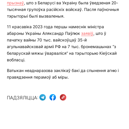
прызнаў
, што з Беларусі ва Украіну была ўведзеная 20-
тысячная групоўка расійскіх войскаў. Пасля паўночныя
тэрыторыі былі вызваленыя.
11 красавіка 2023 года першы намеснік міністра
абароны Украіны Аляксандр Паўлюк
заявіў
, што ў
пачатку вайны 70 тыс. вайскоўцаў 35-й
агульнавайсковай арміі РФ на 7 тыс. бронемашынах “з
беларускай мяжы ўварваліся” на тэрыторыю Кіеўскай
вобласці.
Ватыкан неаднаразова заклікаў бакі да спынення агню і
правядзення перамоў аб міры.
ПАДЗЯЛІЦЦА: