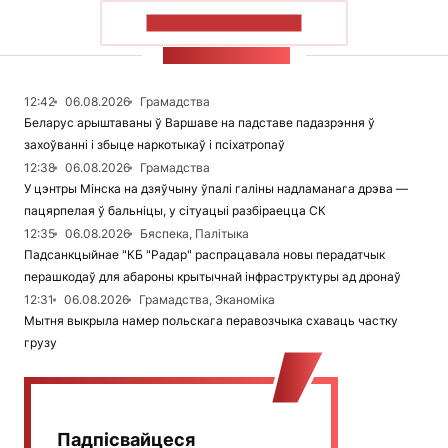
ПАКАЗАЦЬ БОЛЬШ
СТУЖКА НАВІН
12:42
06.08.2026
Грамадства
Беларус арыштаваны ў Варшаве на падставе падазрэння ў
захоўванні і збыце наркотыкаў і псіхатропаў
12:38
06.08.2026
Грамадства
У цэнтры Мінска на дзяўчыну ўпалі галіны надламанага дрэва —
пацярпелая ў бальніцы, у сітуацыі разбіраецца СК
12:35
06.08.2026
Бяспека, Палітыка
Падсанкцыйнае "КБ "Радар" распрацавала новы перадатчык
перашкодаў для абароны крытычнай інфраструктуры ад дронаў
12:31
06.08.2026
Грамадства, Эканоміка
Мытня выкрыла намер польскага перавозчыка схаваць частку
грузу
Падпісвайцеся