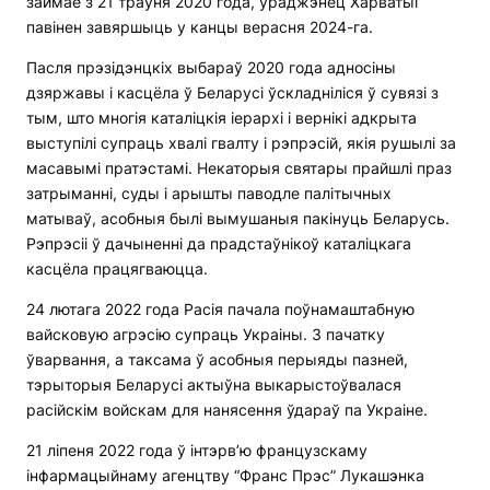
займае з 21 траўня 2020 года, ураджэнец Харватыі
павінен завяршыць у канцы верасня 2024-га.
Пасля прэзідэнцкіх выбараў 2020 года адносіны
дзяржавы і касцёла ў Беларусі ўскладніліся ў сувязі з
тым, што многія каталіцкія іерархі і вернікі адкрыта
выступілі супраць хвалі гвалту і рэпрэсій, якія рушылі за
масавымі пратэстамі. Некаторыя святары прайшлі праз
затрыманні, суды і арышты паводле палітычных
матываў, асобныя былі вымушаныя пакінуць Беларусь.
Рэпрэсіі ў дачыненні да прадстаўнікоў каталіцкага
касцёла працягваюцца.
24 лютага 2022 года Расія пачала поўнамаштабную
вайсковую агрэсію супраць Украіны. З пачатку
ўварвання, а таксама ў асобныя перыяды пазней,
тэрыторыя Беларусі актыўна выкарыстоўвалася
расійскім войскам для нанясення ўдараў па Украіне.
21 ліпеня 2022 года ў інтэрв’ю французскаму
інфармацыйнаму агенцтву “Франс Прэс” Лукашэнка