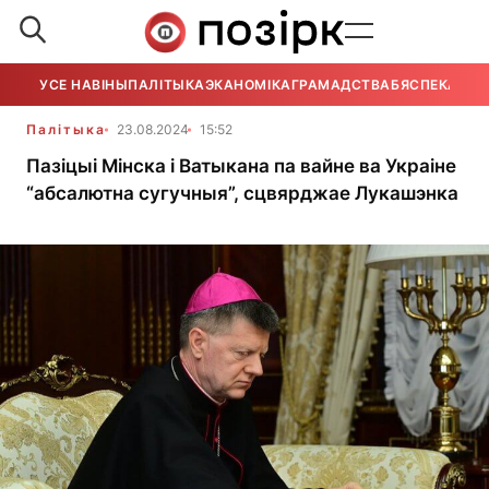
УСЕ НАВІНЫ
ПАЛІТЫКА
ЭКАНОМІКА
ГРАМАДСТВА
БЯСПЕКА
УСЕ
Палітыка
23.08.2024
15:52
Пазіцыі Мінска і Ватыкана па вайне ва Украіне
“абсалютна сугучныя”, сцвярджае Лукашэнка