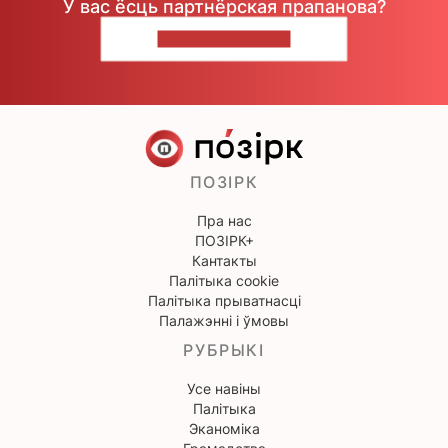
У вас ёсць партнёрская прапанова?
НАПІШЫЦЕ НАМ
ПОЗІРК
Пра нас
ПОЗІРК+
Кантакты
Палітыка cookie
Палітыка прыватнасці
Палажэнні і ўмовы
РУБРЫКІ
Усе навіны
Палітыка
Эканоміка