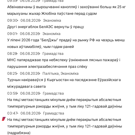
09:55
06.08.2026
Грамадства
Абвінавачаны ў вырошчванні канопляў і захоўванні больш як 25 кг
марыхуаны жыхар Жлобіна паўстане перад судом
09:30
06.08.2026
Эканоміка
Другі энергаблок БелАЭС вернуты ў працу
09:01
06.08.2026
Эканоміка
У ліпені 2026 года “БелДжы” прадаў на рынку РФ на чвэрць менш
новых аўтамабіляў, чым годам раней
08:28
06.08.2026
Грамадства
МНС папярэджвае пра небяспеку ўзнікнення лясных пажараў і
парушэння электразабеспячэння праз спёку
08:25
06.08.2026
Палітыка, Эканоміка
Турчын накіраваўся ў Кыргызстан на пасяджэнне Еўразійскага
міжурадавага савета
03:59
06.08.2026
Грамадства
На пяці метэастанцыях мінулым днём перакрытыя абсалютныя
тэмпературныя рэкорды жніўня, у тым ліку 121-гадовай даўніны
03:47
06.08.2026
Грамадства
На пяці метэастанцыях мінулым днём перакрытыя абсалютныя
тэмпературныя рэкорды жніўня, у тым ліку 121-гадовай даўніны
(падрабязна)