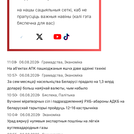
на нашы сацыяльныя сеткі, каб не
прапусціць важныя навіны (калі гэта
бяспечна для вас)
11:08
06.08.2026
Грамадства, Эканоміка
На аб'ектах АПК пашкоджаныя яшчэ дзве адзінкі тэхнікі
10:57
06.08.2026
Грамадства, Эканоміка
За сем месяцаў насельніцтва Беларусі прадало на 1,3 млрд
долараў больш наяўнай валюты, чым набыло
10:50
06.08.2026
Бяспека, Палітыка
Вучэнні міратворчых сіл і падраздзяленняў РХБ-абароны АДКБ на
беларускай тэрыторыі пройдуць 12–16 кастрычніка
10:04
06.08.2026
Эканоміка
Урад вярнуў нулявыя экспартныя пошліны на лёгкія
вуглевадародныя газы