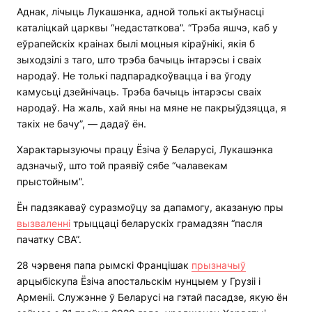
Аднак, лічыць Лукашэнка, адной толькі актыўнасці
каталіцкай царквы “недастаткова”. “Трэба яшчэ, каб у
еўрапейскіх краінах былі моцныя кіраўнікі, якія б
зыходзілі з таго, што трэба бачыць інтарэсы і сваіх
народаў. Не толькі падпарадкоўвацца і ва ўгоду
камусьці дзейнічаць. Трэба бачыць інтарэсы сваіх
народаў. На жаль, хай яны на мяне не пакрыўдзяцца, я
такіх не бачу”, — дадаў ён.
Характарызуючы працу Ёзіча ў Беларусі, Лукашэнка
адзначыў, што той праявіў сябе “чалавекам
прыстойным”.
Ён падзякаваў суразмоўцу за дапамогу, аказаную пры
вызваленні
трыццаці беларускіх грамадзян “пасля
пачатку СВА”.
28 чэрвеня папа рымскі Францішак
прызначыў
арцыбіскупа Ёзіча апостальскім нунцыем у Грузіі і
Арменіі. Служэнне ў Беларусі на гэтай пасадзе, якую ён