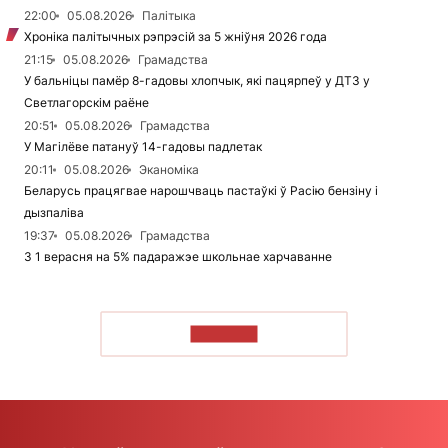
22:00
05.08.2026
Палітыка
Хроніка палітычных рэпрэсій за 5 жніўня 2026 года
21:15
05.08.2026
Грамадства
У бальніцы памёр 8-гадовы хлопчык, які пацярпеў у ДТЗ у
Светлагорскім раёне
20:51
05.08.2026
Грамадства
У Магілёве патануў 14-гадовы падлетак
20:11
05.08.2026
Эканоміка
Беларусь працягвае нарошчваць пастаўкі ў Расію бензіну і
дызпаліва
19:37
05.08.2026
Грамадства
З 1 верасня на 5% падаражэе школьнае харчаванне
ЧЫТАЦЬ